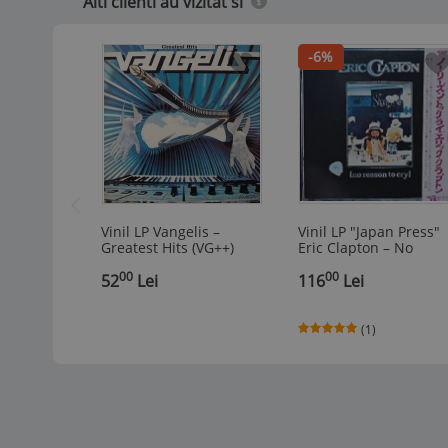
Alti clienti au vizitat si
-6%
Vinil LP Vangelis –
Vinil LP "Japan Press"
Greatest Hits (VG++)
Eric Clapton ‎– No
Reason To Cry (EX)
00
00
52
Lei
116
Lei
(1)