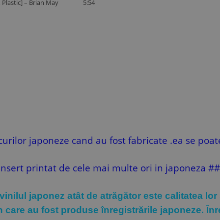
Plastic] –
Brian May
5:54
curilor japoneze cand au fost fabricate .ea se poat
 insert printat de cele mai multe ori in japoneza ##
 vinilul japonez atât de atrăgător este calitatea lo
care au fost produse înregistrările japoneze. Înre