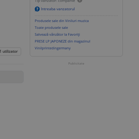
Tip vanzator: companie
Intreaba vanzatorul
Produsele sale din Viniluri muzica
Toate produsele sale
Salvează vânzător la Favoriți
PRESE LP JAPONEZE din magazinul
Vinilprintedingermany
1
utilizator
Publicitate