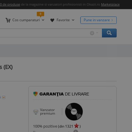
00 de produse
de la magazine si vanzatori profesionisti in Okazii.ro
Marketplace
0
Cos cumparaturi
Favorite
Pune in vanzare
s (EX)
i
Vanzator
premium
100
% pozitive
(din
1321
)