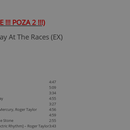
!!! POZA 2 !!!)
ay At The Races (EX)
4:47
5:09
3:34
ay
4:55
3:27
Mercury
,
Roger Taylor
4:56
4:59
e Stone
2:55
ectric Rhythm] –
Roger Taylor
3:43