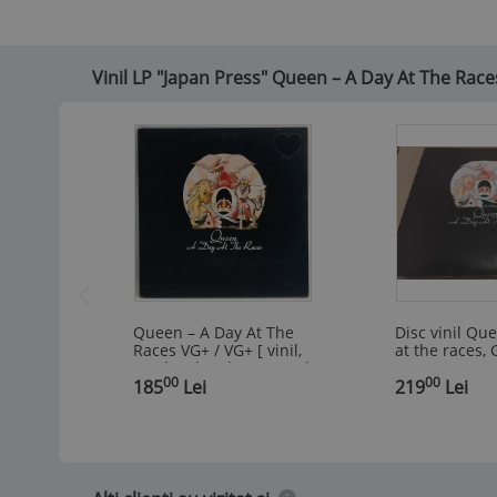
Vinil LP "Japan Press" Queen ‎– A Day At The Races
Queen – A Day At The
Disc vinil Qu
Races VG+ / VG+ [ vinil,
at the races,
LP ] hard rock, prog rock
00
00
,
Elektra , SUA, 1976
185
Lei
,
219
Lei