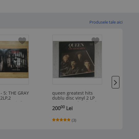
Produsele tale aici
- 5: THE GRAY
queen greatest hits
Styx –
2LP,2
dublu disc vinyl 2 LP
(1978/
14,EU) vinil
muzica pop hard rock
Vinil/
00
00
,
balkanton VG++/NM
200
Lei
,
66
L
(3)