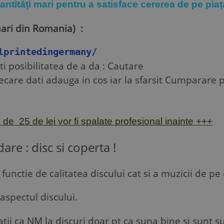
cantități mari pentru a satisface cererea de pe piaț
ari din Romania) :
lprintedingermany/
eti posibilitatea de a da : Cautare
ecare dati adauga in cos iar la sfarsit Cumparare p
de 25 de lei vor fi spalate profesional inainte +++
are : disc si coperta !
functie de calitatea discului cat si a muzicii de pe 
aspectul discului.
 ca NM la discuri doar pt ca suna bine si sunt sup