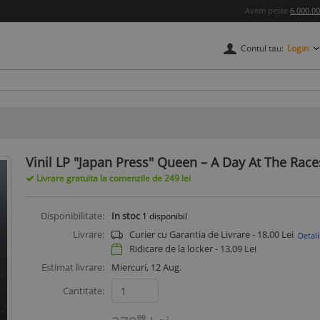
Avem peste
6.000.0
Contul tau:
Login
credere
Vinil LP "Japan Press" Queen ‎– A Day At The Race
Livrare gratuita la comenzile de 249 lei
Disponibilitate:
In stoc
1
disponibil
Livrare:
Curier cu Garantia de Livrare - 18,00 Lei
Detali
Ridicare de la locker -
13,09
Lei
Estimat livrare:
Miercuri, 12 Aug.
Cantitate:
00