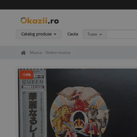
Catalog produse
Cauta
Toate
Home page okazii.ro - Cumperi in siguranta de la vanzatori de in
Muzica
Viniluri muzica
-16%