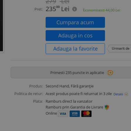
279
Lei
235
00
Lei
Pret:
Economisesti
44,00
Lei
Cumpara acum
Adauga in cos
Adauga la favorite
Urmarit de
Primesti 235 puncte in aplicatie
Produs:
Second Hand
, Fără garanție
Politica de retur:
Acest produs poate fi returnat in 3 zile
Detalii
Plata:
Ramburs direct la vanzator
Ramburs prin Garantia de Livrare
Online