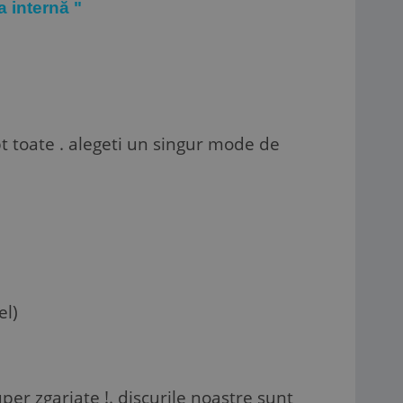
a internă "
t toate . alegeti un singur mode de
el)
er zgariate !. discurile noastre sunt