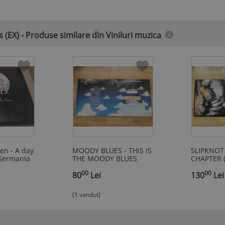
 (EX) - Produse similare din Viniluri muzica
een - A day
MOODY BLUES - THIS IS
SLIPKNOT 
 Germania
THE MOODY BLUES
CHAPTER (
(2LP,2 viniluri,
Viniluri,20
00
00
,
1974,THRESHOLD,UK)
80
Lei
,
vinyl
130
Lei
vinil
(1 vandut)