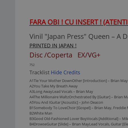
FARA OBI ! CU INSERT ! (ATENTIE 
Vinil "Japan Press" Queen ‎– A D
PRINTED IN JAPAN !
Disc /Coperta EX/VG+
752
Tracklist
Hide Credits
A1
Tie Your Mother Down
Other [Introduction] – Brian May
A2
You Take My Breath Away
A3
Long Away
Lead Vocals –
Brian May
A4
The Millionaire Waltz
Orchestrated By [Guitar] –
Brian M
A5
You And I
Guitar [Acoustic] –
John Deacon
B1
Somebody To Love
Choir [Gospel] –
Brian May
,
Freddie 
B2
White Man
B3
Good Old-Fashioned Lover Boy
Vocals [Additional] –
Mik
B4
Drowse
Guitar [Slide] –
Brian May
Lead Vocals, Guitar [El