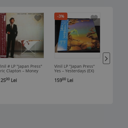
-3%
inil # LP "Japan Press"
Vinil LP "Japan Press"
Disc vini
ric Clapton ‎– Money
Yes ‎– Yesterdays (EX)
NR. 2 PE
nd Cigarettes (EX)
ORCHEST
00
00
99
125
Lei
159
Lei
MINOR, O
25
Lei
PRELUDII
RAHMANI