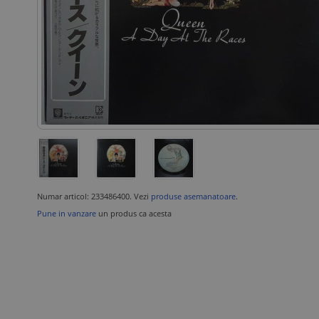
Numar articol: 233486400. Vezi
produse asemanatoare
.
Pune in vanzare
un produs ca acesta