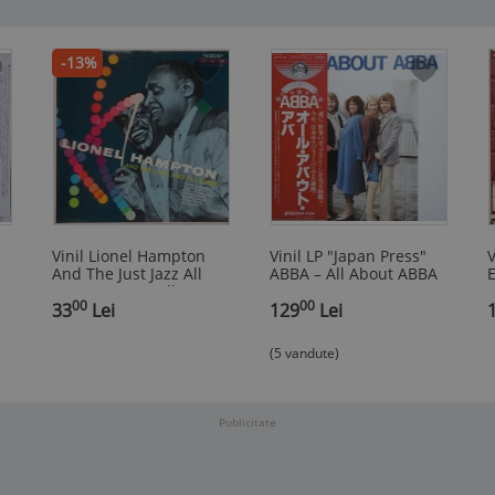
-13%
Vinil Lionel Hampton
Vinil LP "Japan Press"
V
And The Just Jazz All
ABBA – All About ABBA
E
Stars ‎– ... Jazz All Stars
(NM)
A
00
00
(VG+)
33
Lei
129
Lei
(5 vandute)
Publicitate