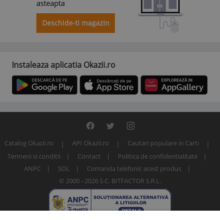
asteapta
Deschide-ti magazin
Instaleaza aplicatia Okazii.ro
Catalog Okazii.ro
API Okazii.ro
Cautari populare in Carti
Termeni si conditii
Contact
Politica de confidentialitate
ANPC
SOL
Comanda telefonic acest produs
© 2000 - 2026 S.C. BITFACTOR S.R.L.