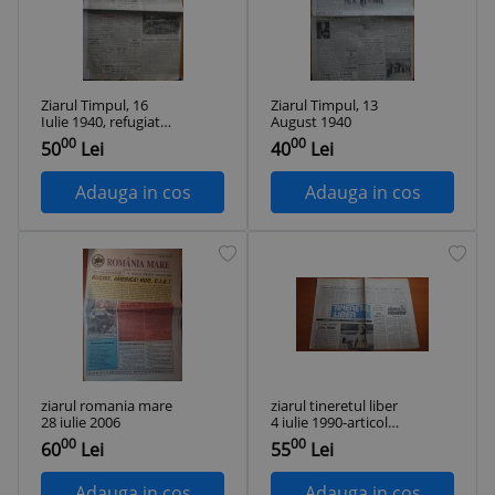
Ziarul Timpul, 16
Ziarul Timpul, 13
Iulie 1940, refugiatii
August 1940
din Basarabia si
00
00
50
Lei
40
Lei
Bucovina de Nord
Adauga in cos
Adauga in cos
ziarul romania mare
ziarul tineretul liber
28 iulie 2006
4 iulie 1990-articolul
"legea presei "
00
00
60
Lei
55
Lei
Adauga in cos
Adauga in cos