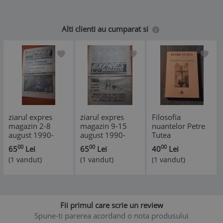
Alti clienti au cumparat si
ziarul expres
ziarul expres
Filosofia
magazin 2-8
magazin 9-15
nuantelor Petre
august 1990-
august 1990-
Tutea
interviu cu petre
interviu cu petre
00
00
00
65
Lei
65
Lei
40
Lei
tutea
tutea
(1 vandut)
(1 vandut)
(1 vandut)
Fii primul care scrie un review
Spune-ti parerea acordand o nota produsului