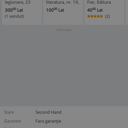
legionare, 23
literatura, nr. 19,
Fier, Editura
ianuarie 1941,
1853, Brasov,
Universul, 1937,
00
00
00
300
Lei
100
Lei
40
Lei
numarul 97
Redactor Iacob
editia 1
(1 vandut)
(2)
Muresanu
Publicitate
Stare
Second Hand
Garantie
Fara garanție