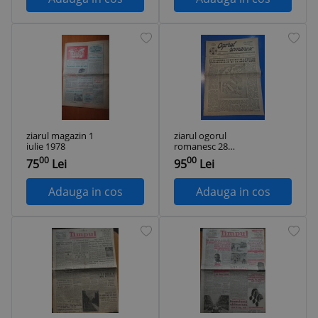
ziarul magazin 1
ziarul ogorul
iulie 1978
romanesc 28
ianuarie 1940
00
00
75
Lei
95
Lei
Adauga in cos
Adauga in cos