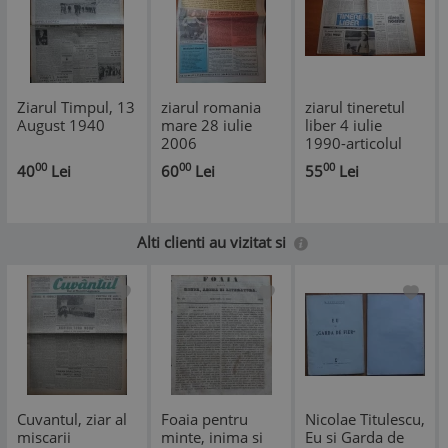
Ziarul Timpul, 13
ziarul romania
ziarul tineretul
August 1940
mare 28 iulie
liber 4 iulie
2006
1990-articolul
"legea presei "
00
00
00
40
Lei
60
Lei
55
Lei
Alti clienti au vizitat si
Cuvantul, ziar al
Foaia pentru
Nicolae Titulescu,
miscarii
minte, inima si
Eu si Garda de