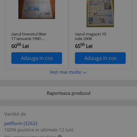
ziarul tineretul liber
ziarul magazin 10
17 ianuarie 1990-
iulie 2008
interviu cu cazimir
00
00
60
Lei
65
Lei
ionescu
Adauga in cos
Adauga in cos
Vezi mai multe
Raporteaza produsul
Vandut de
petflorin
(3262)
100% pozitive in ultimele 12 luni
Tip vanzator: persoana fizica