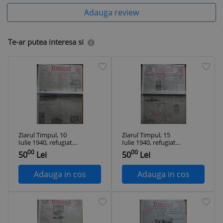
Adauga review
Te-ar putea interesa si
Ziarul Timpul, 10
Ziarul Timpul, 15
Iulie 1940, refugiatii
Iulie 1940, refugiatii
din Basarabia si
din Basarabia si
00
00
50
Lei
50
Lei
Bucovina de Nord
Bucovina de Nord
Adauga in cos
Adauga in cos