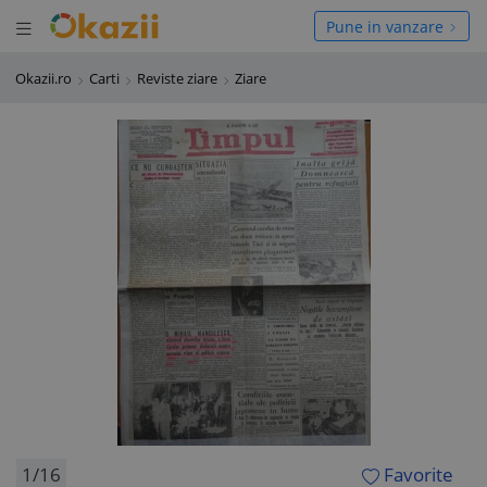
Deschide meniul
hide meniul
Pune in vanzare
Okazii.ro
Carti
Reviste ziare
Ziare
1/16
Favorite