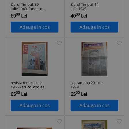
Ziarul Timpul, 30
Ziarul Timpul, 14
Iulie 1940, fondator
iulie 1940
Grigore Gafencu
00
00
60
Lei
40
Lei
Adauga in cos
Adauga in cos
revista femeia iulie
saptamana 20 iulie
1965 - articol codlea
1979
00
00
65
Lei
65
Lei
Adauga in cos
Adauga in cos