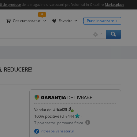
00 de produse
de la magazine si vanzatori profesionisti in Okazii.ro
Marketplace
0
Cos cumparaturi
Favorite
Pune in vanzare
tă, REDUCERE!
aricel23
Vandut de:
100
% pozitive
(din
444
)
Tip vanzator: persoana fizica
Intreaba vanzatorul