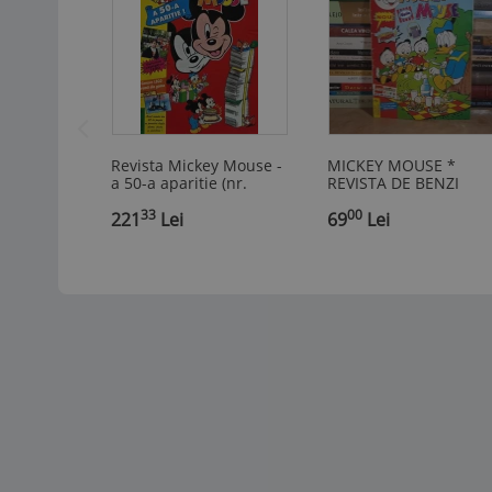
Revista Mickey Mouse -
MICKEY MOUSE *
a 50-a aparitie (nr.
REVISTA DE BENZI
8,1996) - 1996 (@C377)
DESENATE , EGMONT
33
00
221
Lei
ROMANIA , NR. 7 / 19
69
Lei
*