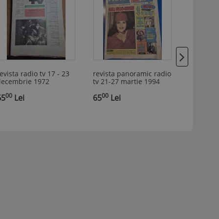
evista radio tv 17 - 23
revista panoramic radio
Tribuna J
decembrie 1972
tv 21-27 martie 1994
29/26.09.
00
00
00
65
Lei
65
Lei
40
Lei