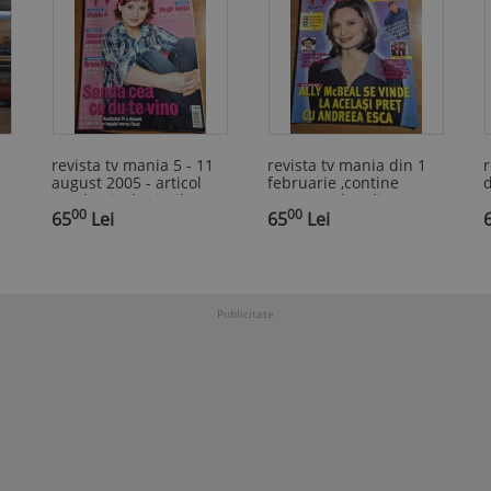
revista tv mania 5 - 11
revista tv mania din 1
r
august 2005 - articol
februarie ,contine
sanda nicola,virgil
programul tv din 5 - 11
00
00
96
iantu,billy idol
65
Lei
februarie 1999 - maia
65
Lei
morgenstern,cristina
tudor,mircea lucescu
Publicitate