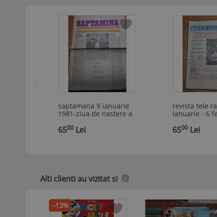
saptamana 9 ianuarie
revista tele r
1981-ziua de nastere a
ianuarie - 6 f
elenei ceausescu
1988
00
00
,
65
Lei
,
65
Lei
Alti clienti au vizitat si
-13%