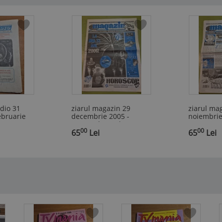
adio 31
ziarul magazin 29
ziarul ma
ebruarie
decembrie 2005 -
noiembrie
numar de anul nou
00
00
,
65
Lei
,
65
Lei