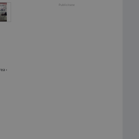
Publicitate
ea ›