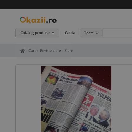
Catalog produse
Cauta
Toate
Home page okazii.ro - Cumperi in siguranta de la vanzatori de in
Carti
Reviste ziare
Ziare