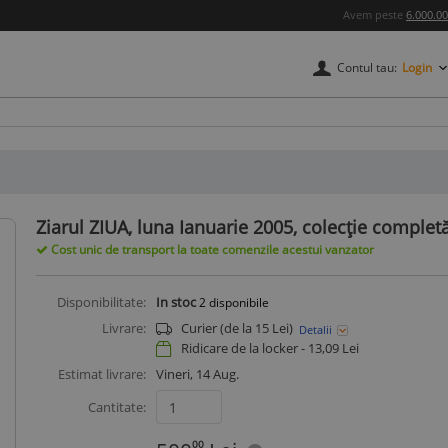
Avem peste
6.000.0
Contul tau:
Login
credere
Ziarul ZIUA, luna Ianuarie 2005, colecție comple
Cost unic de transport la toate comenzile acestui vanzator
Disponibilitate:
In stoc
2
disponibile
Livrare:
Curier (de la 15 Lei)
Detalii
Ridicare de la locker -
13,09
Lei
Estimat livrare:
Vineri, 14 Aug.
Cantitate:
00