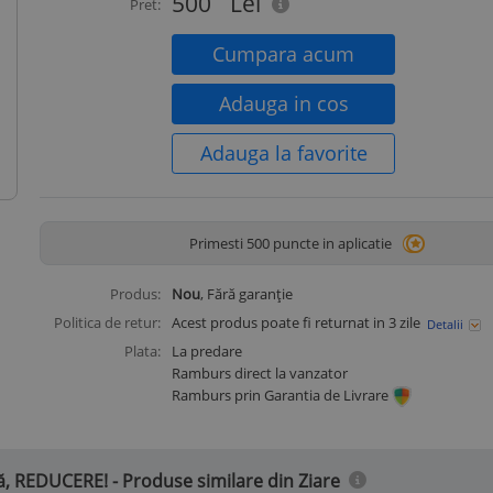
500
Lei
Pret:
Cumpara acum
Adauga in cos
Adauga la favorite
Primesti 500 puncte in aplicatie
Produs:
Nou
, Fără garanție
Politica de retur:
Acest produs poate fi returnat in 3 zile
Detalii
Plata:
La predare
Ramburs direct la vanzator
Ramburs prin Garantia de Livrare
tă, REDUCERE! - Produse similare din Ziare