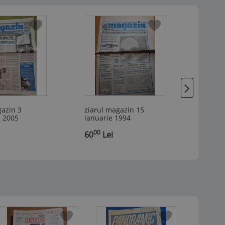
gazin 3
ziarul magazin 15
ziarul
 2005
ianuarie 1994
ianuar
00
00
,
60
Lei
,
75
L