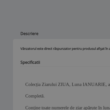
Descriere
Vânzatorul este direct răspunzator pentru produsul afișat în 
Specificatii
Colecția Ziarului ZIUA, Luna IANUARIE, a
Completă.
Conține toate numerele de ziar apărute în luna