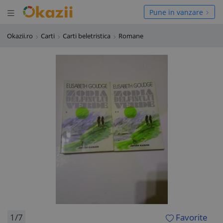
Deschide meniul
hide meniul
Pune in vanzare
Okazii.ro
Carti
Carti beletristica
Romane
1/7
Favorite