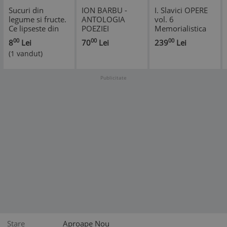
Sucuri din
ION BARBU -
I. Slavici OPERE
legume si fructe.
ANTOLOGIA
vol. 6
Ce lipseste din
POEZIEI
Memorialistica
corpul tau? -
ROMANESTI LA
ed. de lux velina
00
00
00
8
Lei
70
Lei
239
Lei
Norman W.
ZID , 2006 (
(1 vandut)
Walker, Adevar
CONTINE CD ) #
*
Divin
Publicitate
Stare
Aproape Nou