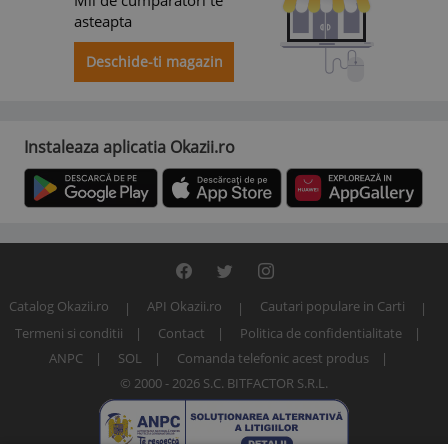
Mii de cumparatori te
asteapta
Deschide-ti magazin
Instaleaza aplicatia Okazii.ro
Catalog Okazii.ro
API Okazii.ro
Cautari populare in Carti
Termeni si conditii
Contact
Politica de confidentialitate
ANPC
SOL
Comanda telefonic acest produs
© 2000 - 2026 S.C. BITFACTOR S.R.L.