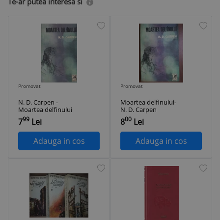
Te-ar putea interesa si
Promovat
Promovat
N. D. Carpen -
Moartea delfinului-
Moartea delfinului
N. D. Carpen
99
00
7
Lei
8
Lei
Adauga in cos
Adauga in cos