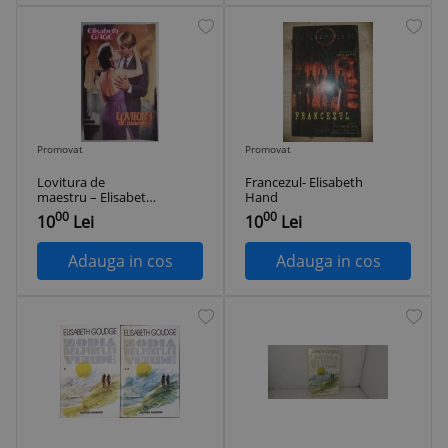
Promovat
Promovat
Lovitura de
Francezul- Elisabeth
maestru – Elisabeth
Hand
Gage
00
00
10
Lei
10
Lei
Adauga in cos
Adauga in cos