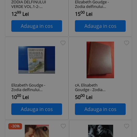
ZODIA DELFINULUI
Elizabeth Goudge -
VERDE VOL.1-2-
Zodia delfinului
ELISABETH
verde 2
99
00
12
Lei
15
Lei
GOUDGE-331457
Adauga in cos
Adauga in cos
Elizabeth Goudge -
cA. Elisabeth
Zodia delfinului
Goudge - Zodia
verde / C5
Delfinului -
00
00
10
Lei
50
Lei
Ed.Fantasio 1946
,legata ,cartonata
,trad.Coty Florescu
Adauga in cos
Adauga in cos
,483 pag
-30%