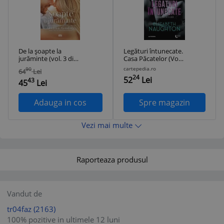
De la șoapte la
Legături întunecate.
jurăminte (vol. 3 din
Casa Păcatelor (Vol.
seria De la fereastra
3) - Paperback
cartepedia.ro
90
64
Lei
mea)
brosat - Elisabeth
24
52
Lei
43
Naughton - Litera
45
Lei
Adauga in cos
Spre magazin
Vezi mai multe
Raporteaza produsul
Vandut de
tr04faz
(2163)
100% pozitive in ultimele 12 luni