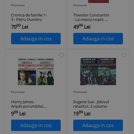
Promovat
Promovat
Cronica de familie 1-
Theodor Constantin
3 - Petru Dumitru
- La miezul noptii va
cadea o stea (2012)
00
99
70
Lei
49
Lei
Adauga in cos
Adauga in cos
Promovat
Promovat
Henry James -
Eugene Sue - Jidovul
Aripile porumbitei. 2
ratacitor, 2 volume
volume
99
99
9
Lei
19
Lei
Adauga in cos
Adauga in cos