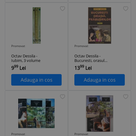
Promovat
Promovat
Octav Dessila -
Octav Dessila -
Iubim, 3 volume
Bucuresti, orasul
prabusirilor
99
99
9
Lei
13
Lei
Adauga in cos
Adauga in cos
Promovat
Promovat