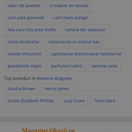
iubiri de poveste
o noapte de neuitat
carti julie garwood
carti mary balogh
fata care stia prea multe
lumina din adancuri
cheia misterelor
intoarcerea in eclipse bay
tainele trecutului
capitularea domnisoarei fairbourne
giuvaierele noptii
parfumul iubirii
torente carte
Top branduri in
Romane dragoste
Sandra Brown
Henry James
Susan Elizabeth Phillips
Lucy Score
Tessa Dare
Magazine.Okazii.ro