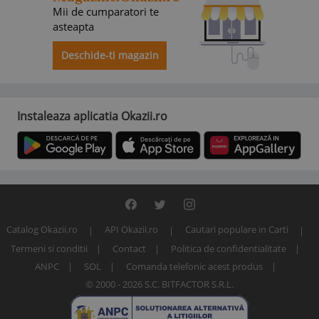
Mii de cumparatori te
asteapta
Deschide-ti magazin
Instaleaza aplicatia Okazii.ro
Catalog Okazii.ro
API Okazii.ro
Cautari populare in Carti
Termeni si conditii
Contact
Politica de confidentialitate
ANPC
SOL
Comanda telefonic acest produs
© 2000 - 2026 S.C. BITFACTOR S.R.L.