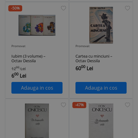
-50%
Promovat
Promovat
Iubim (3 volume) –
Cartea cu minciuni –
Octav Dessila
Octav Dessila
00
60
Lei
00
12
Lei
00
6
Lei
Adauga in cos
Adauga in cos
-47%