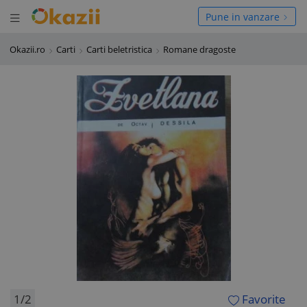
Deschide meniul
hide meniul
Pune in vanzare
Okazii.ro
Carti
Carti beletristica
Romane dragoste
1/2
Favorite