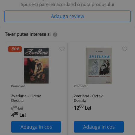
Spune-ti parerea acordand o nota produsului
Adauga review
Te-ar putea interesa si
-50%
Promovat
Promovat
Zvetlana – Octav
Zvetlana - Octav
Dessila
Dessila
00
12
Lei
00
8
Lei
00
4
Lei
Adauga in cos
Adauga in cos