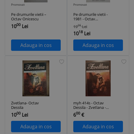
Promovat
Promovat
Pe drumurile vietii –
Pe drumurile vietii -
Octav Onicescu
1981 - Octav
Onicescu (S258)
00
10
Lei
26
19
Lei
18
10
Lei
Adauga in cos
Adauga in cos
Zvetlana- Octav
myh 414s - Octav
Dessila
Dessila - Zvetlana -
ed 1991
00
00
10
Lei
6
€
Adauga in cos
Adauga in cos