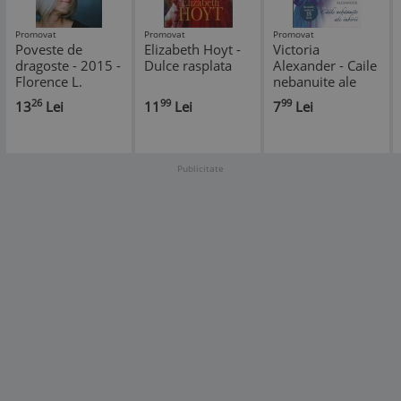
Promovat
Promovat
Promovat
Poveste de
Elizabeth Hoyt -
Victoria
dragoste - 2015 -
Dulce rasplata
Alexander - Caile
Florence L.
nebanuite ale
Barclay ($I146)
iubirii
26
99
99
13
Lei
11
Lei
7
Lei
Publicitate