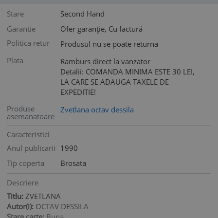
Stare
Second Hand
Garantie
Ofer garanție, Cu factură
Politica retur
Produsul nu se poate returna
Plata
Ramburs direct la vanzator
Detalii: COMANDA MINIMA ESTE 30 LEI,
LA CARE SE ADAUGA TAXELE DE
EXPEDITIE!
Produse
Zvetlana octav dessila
asemanatoare
Caracteristici
Anul publicarii
1990
Tip coperta
Brosata
Descriere
Titlu:
ZVETLANA
Autor(i):
OCTAV DESSILA
Stare carte:
Buna