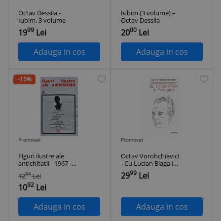
Octav Dessila -
Iubim (3 volume) –
Iubim, 3 volume
Octav Dessila
99
00
19
Lei
20
Lei
Adauga in cos
Adauga in cos
-15%
Promovat
Promovat
Figuri ilustre ale
Octav Vorobchievici
antichitatii - 1967 -
- Cu Lucian Blaga in
Octav Onicescu
Portugalia
99
29
Lei
84
12
Lei
(@B353)
92
10
Lei
Adauga in cos
Adauga in cos