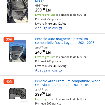
break
00
406
Lei
00
250
Lei
Livrare gratuita
la comenzile de 600 lei
Primesti 250 puncte
Livrare
Miercuri, 12 Aug
Adauga in cos
Perdele auto magnetice premium
-30%
compatibile Dacia Logan III 2021-2025
00
350
Lei
00
245
Lei
Livrare gratuita
la comenzile de 600 lei
Primesti 245 puncte
Livrare
Miercuri, 12 Aug
Adauga in cos
Perdele Auto Premium compatibile Skoda
-40%
Octavia III Combi Cod: PD4193 TIP7
00
499
Lei
00
299
Lei
Livrare gratuita
la comenzile de 600 lei
Primesti 299 puncte