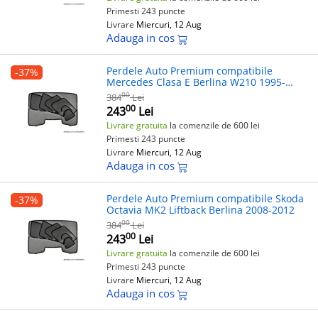
Primesti 243 puncte
Livrare
Miercuri, 12 Aug
Adauga in cos
Perdele Auto Premium compatibile
-37%
Mercedes Clasa E Berlina W210 1995-
2002
00
384
Lei
00
243
Lei
Livrare gratuita
la comenzile de 600 lei
Primesti 243 puncte
Livrare
Miercuri, 12 Aug
Adauga in cos
Perdele Auto Premium compatibile Skoda
-37%
Octavia MK2 Liftback Berlina 2008-2012
00
384
Lei
00
243
Lei
Livrare gratuita
la comenzile de 600 lei
Primesti 243 puncte
Livrare
Miercuri, 12 Aug
Adauga in cos