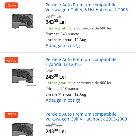
Perdele Auto Premium compatibile
-37%
Volkswagen Golf V, 3 Usi Hatchback 2003-
2009
00
384
Lei
00
243
Lei
Livrare gratuita
la comenzile de 600 lei
Primesti 243 puncte
Livrare
Miercuri, 12 Aug
Adauga in cos
Perdele Auto Premium compatibile
-37%
Hyundai I30 2016-
00
384
Lei
00
243
Lei
Livrare gratuita
la comenzile de 600 lei
Primesti 243 puncte
Livrare
Miercuri, 12 Aug
Adauga in cos
Perdele Auto Premium compatibile
-37%
Volkswagen Golf V Hatchback 2003-2009
00
384
Lei
00
243
Lei