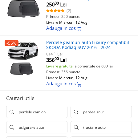
Interior, Accesorii OEM
00
250
Lei
(2)
Primesti 250 puncte
Livrare
Miercuri, 12 Aug
Adauga in cos
Perdele geamuri auto Luxury compatibil
-56%
SKODA Kodiaq SUV 2016 - 2024
00
814
Lei
00
356
Lei
Livrare gratuita
la comenzile de 600 lei
Primesti 356 puncte
Livrare
Miercuri, 12 Aug
Adauga in cos
Cautari utile
perdele camion
perdea snur
asigurare auto
tractare auto