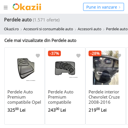
Deschide
hide
Pune in vanzare
meniul
niul
Perdele auto
(1.571 oferte)
Okazii.ro
Accesorii si consumabile auto
Accesorii auto
Perdele auto
Cele mai vizualizate din Perdele auto
-37%
-28%
Perdele Auto
Perdele Auto
Perdele interior
Premium
Premium
Chevrolet Cruze
compatibile Opel
compatibile
2008-2016
Zafira 1999-
Mercedes Clasa E
sedan
00
00
00
325
Lei
243
Lei
219
Lei
2005 Cod:
Berlina W212
PD4229 / TIP7
2010-2016