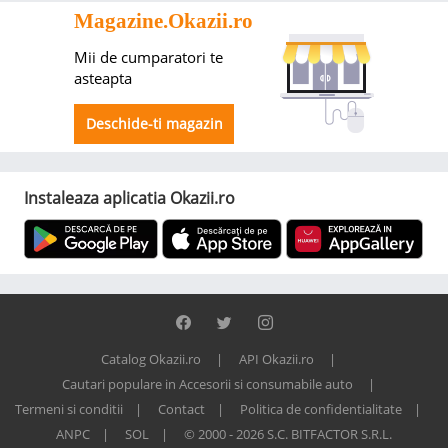
Magazine.Okazii.ro
Mii de cumparatori te
asteapta
Deschide-ti magazin
Instaleaza aplicatia Okazii.ro
Catalog Okazii.ro
API Okazii.ro
Cautari populare in Accesorii si consumabile auto
Termeni si conditii
Contact
Politica de confidentialitate
ANPC
SOL
© 2000 - 2026 S.C. BITFACTOR S.R.L.