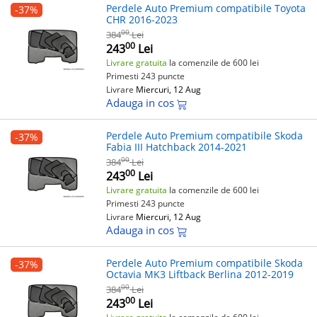
Perdele Auto Premium compatibile Toyota
-37%
CHR 2016-2023
00
384
Lei
00
243
Lei
Livrare gratuita
la comenzile de 600 lei
Primesti 243 puncte
Livrare
Miercuri, 12 Aug
Adauga in cos
Perdele Auto Premium compatibile Skoda
-37%
Fabia III Hatchback 2014-2021
00
384
Lei
00
243
Lei
Livrare gratuita
la comenzile de 600 lei
Primesti 243 puncte
Livrare
Miercuri, 12 Aug
Adauga in cos
Perdele Auto Premium compatibile Skoda
-37%
Octavia MK3 Liftback Berlina 2012-2019
00
384
Lei
00
243
Lei