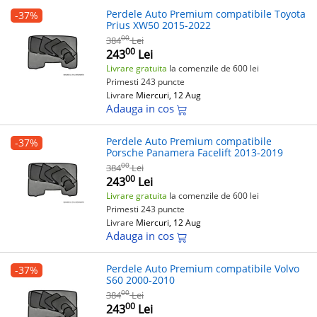
Perdele Auto Premium compatibile Toyota
-37%
Prius XW50 2015-2022
00
384
Lei
00
243
Lei
Livrare gratuita
la comenzile de 600 lei
Primesti 243 puncte
Livrare
Miercuri, 12 Aug
Adauga in cos
Perdele Auto Premium compatibile
-37%
Porsche Panamera Facelift 2013-2019
00
384
Lei
00
243
Lei
Livrare gratuita
la comenzile de 600 lei
Primesti 243 puncte
Livrare
Miercuri, 12 Aug
Adauga in cos
Perdele Auto Premium compatibile Volvo
-37%
S60 2000-2010
00
384
Lei
00
243
Lei