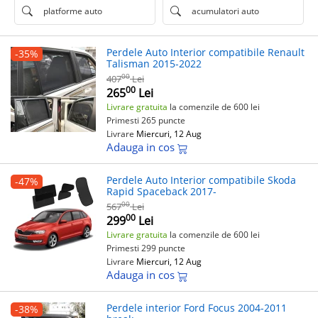
platforme auto
acumulatori auto
Perdele Auto Interior compatibile Renault
-35%
Talisman 2015-2022
00
407
Lei
00
265
Lei
Livrare gratuita
la comenzile de 600 lei
Primesti 265 puncte
Livrare
Miercuri, 12 Aug
Adauga in cos
Perdele Auto Interior compatibile Skoda
-47%
Rapid Spaceback 2017-
00
567
Lei
00
299
Lei
Livrare gratuita
la comenzile de 600 lei
Primesti 299 puncte
Livrare
Miercuri, 12 Aug
Adauga in cos
Perdele interior Ford Focus 2004-2011
-38%