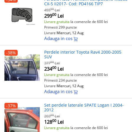
CX-5 II2017- Cod: PD4166 TIP7
00
455
Lei
00
299
Lei
Livrare gratuita
la comenzile de 600 lei
Primesti 299 puncte
Livrare
Miercuri, 12 Aug
Adauga in cos
Perdele interior Toyota Rav4 2000-2005
-38%
SUV
00
377
Lei
00
234
Lei
Livrare gratuita
la comenzile de 600 lei
Primesti 234 puncte
Livrare
Miercuri, 12 Aug
Adauga in cos
Set perdele laterale SPATE Logan I 2004-
-37%
2012
00
203
Lei
00
128
Lei
Livrare gratuita
la comenzile de 600 lei