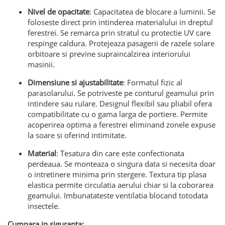
Nivel de opacitate
: Capacitatea de blocare a luminii. Se
foloseste direct prin intinderea materialului in dreptul
ferestrei. Se remarca prin stratul cu protectie UV care
respinge caldura. Protejeaza pasagerii de razele solare
orbitoare si previne supraincalzirea interiorului
masinii.
Dimensiune si ajustabilitate
: Formatul fizic al
parasolarului. Se potriveste pe conturul geamului prin
intindere sau rulare. Designul flexibil sau pliabil ofera
compatibilitate cu o gama larga de portiere. Permite
acoperirea optima a ferestrei eliminand zonele expuse
la soare si oferind intimitate.
Material
: Tesatura din care este confectionata
perdeaua. Se monteaza o singura data si necesita doar
o intretinere minima prin stergere. Textura tip plasa
elastica permite circulatia aerului chiar si la coborarea
geamului. Imbunatateste ventilatia blocand totodata
insectele.
Cumpara in siguranta: