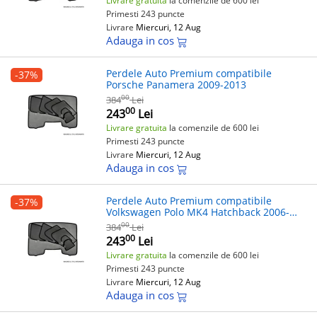
Livrare gratuita
la comenzile de 600 lei
Primesti 243 puncte
Livrare
Miercuri, 12 Aug
Adauga in cos
Perdele Auto Premium compatibile
-37%
Porsche Panamera 2009-2013
00
384
Lei
00
243
Lei
Livrare gratuita
la comenzile de 600 lei
Primesti 243 puncte
Livrare
Miercuri, 12 Aug
Adauga in cos
Perdele Auto Premium compatibile
-37%
Volkswagen Polo MK4 Hatchback 2006-
2010
00
384
Lei
00
243
Lei
Livrare gratuita
la comenzile de 600 lei
Primesti 243 puncte
Livrare
Miercuri, 12 Aug
Adauga in cos