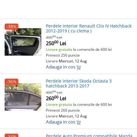
Perdele interior Renault Clio IV Hatchback
-38%
2012-2019 ( cu clema )
00
406
Lei
00
250
Lei
Livrare gratuita
la comenzile de 600 lei
Primesti 250 puncte
Livrare
Miercuri, 12 Aug
Adauga in cos
Perdele interior Skoda Octavia 3
-36%
hatchback 2013-2017
00
406
Lei
00
260
Lei
Livrare gratuita
la comenzile de 600 lei
Primesti 260 puncte
Livrare
Miercuri, 12 Aug
Adauga in cos
Perdele Auto Premium compatibile Mazda
-34%