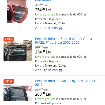
hatchback
00
406
Lei
00
234
Lei
Livrare gratuita
la comenzile de 600 lei
Primesti 234 puncte
Livrare
Miercuri, 12 Aug
Adauga in cos
Perdele interior Suzuki Grand Vitara
-38%
FACELIFT cu 3 usi 2002-2005
00
377
Lei
00
234
Lei
Livrare gratuita
la comenzile de 600 lei
Primesti 234 puncte
Livrare
Miercuri, 12 Aug
Adauga in cos
Perdele interior Dacia Logan MCV 2006 -
-31%
2012
00
377
Lei
00
260
Lei
Livrare gratuita
la comenzile de 600 lei
Primesti 260 puncte