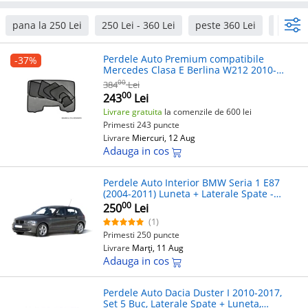
pana la 250 Lei
250 Lei - 360 Lei
peste 360 Lei
Oem
Perdele Auto Premium compatibile
-37%
Mercedes Clasa E Berlina W212 2010-
2016
00
384
Lei
00
243
Lei
Livrare gratuita
la comenzile de 600 lei
Primesti 243 puncte
Livrare
Miercuri, 12 Aug
Adauga in cos
Perdele Auto Interior BMW Seria 1 E87
(2004-2011) Luneta + Laterale Spate -
OEM, Montaj Geam
00
250
Lei
(1)
Primesti 250 puncte
Livrare
Marți, 11 Aug
Adauga in cos
Perdele Auto Dacia Duster I 2010-2017,
Set 5 Buc, Laterale Spate + Luneta,