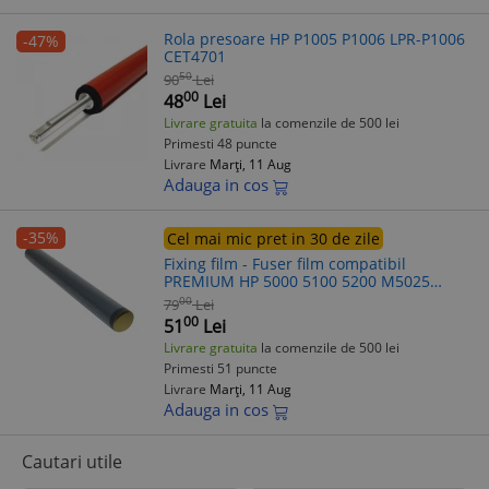
Rola presoare HP P1005 P1006 LPR-P1006
-47%
CET4701
50
90
Lei
00
48
Lei
Livrare gratuita
la comenzile de 500 lei
Primesti 48 puncte
Livrare
Marți, 11 Aug
Adauga in cos
-35%
Cel mai mic pret in 30 de zile
Fixing film - Fuser film compatibil
PREMIUM HP 5000 5100 5200 M5025
M5035
00
79
Lei
00
51
Lei
Livrare gratuita
la comenzile de 500 lei
Primesti 51 puncte
Livrare
Marți, 11 Aug
Adauga in cos
Cautari utile