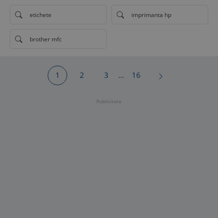
etichete
imprimanta hp
brother mfc
1
2
3
...
16
Publicitate