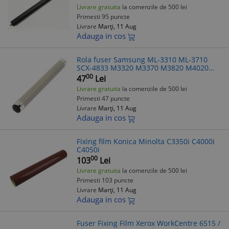
Livrare gratuita
la comenzile de 500 lei
Primesti 95 puncte
Livrare
Marți, 11 Aug
Adauga in cos
Rola fuser Samsung ML-3310 ML-3710
SCX-4833 M3320 M3370 M3820 M4020
M3870 M4020
00
47
Lei
Livrare gratuita
la comenzile de 500 lei
Primesti 47 puncte
Livrare
Marți, 11 Aug
Adauga in cos
Fixing film Konica Minolta C3350i C4000i
C4050i
00
103
Lei
Livrare gratuita
la comenzile de 500 lei
Primesti 103 puncte
Livrare
Marți, 11 Aug
Adauga in cos
Fuser Fixing Film Xerox WorkCentre 6515 /