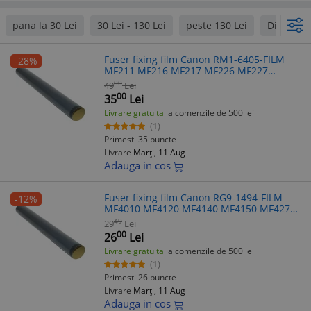
pana la 30 Lei
30 Lei - 130 Lei
peste 130 Lei
Diversi P
Fuser fixing film Canon RM1-6405-FILM
-28%
MF211 MF216 MF217 MF226 MF227
MF229 MF232
00
49
Lei
00
35
Lei
Livrare gratuita
la comenzile de 500 lei
(1)
Primesti 35 puncte
Livrare
Marți, 11 Aug
Adauga in cos
Fuser fixing film Canon RG9-1494-FILM
-12%
MF4010 MF4120 MF4140 MF4150 MF4270
MF4320
49
29
Lei
00
26
Lei
Livrare gratuita
la comenzile de 500 lei
(1)
Primesti 26 puncte
Livrare
Marți, 11 Aug
Adauga in cos