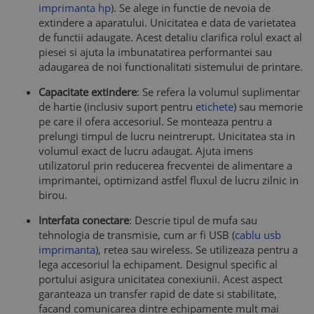
imprimanta hp
). Se alege in functie de nevoia de
extindere a aparatului. Unicitatea e data de varietatea
de functii adaugate. Acest detaliu clarifica rolul exact al
piesei si ajuta la imbunatatirea performantei sau
adaugarea de noi functionalitati sistemului de printare.
Capacitate extindere
: Se refera la volumul suplimentar
de hartie (inclusiv suport pentru
etichete
) sau memorie
pe care il ofera accesoriul. Se monteaza pentru a
prelungi timpul de lucru neintrerupt. Unicitatea sta in
volumul exact de lucru adaugat. Ajuta imens
utilizatorul prin reducerea frecventei de alimentare a
imprimantei, optimizand astfel fluxul de lucru zilnic in
birou.
Interfata conectare
: Descrie tipul de mufa sau
tehnologia de transmisie, cum ar fi USB (
cablu usb
imprimanta
), retea sau wireless. Se utilizeaza pentru a
lega accesoriul la echipament. Designul specific al
portului asigura unicitatea conexiunii. Acest aspect
garanteaza un transfer rapid de date si stabilitate,
facand comunicarea dintre echipamente mult mai