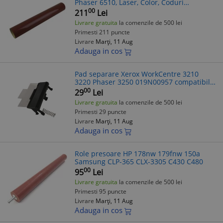
Phaser 6510, Laser, Color, Coduri
106R03484 / 106R03488
00
211
Lei
Livrare gratuita
la comenzile de 500 lei
Primesti 211 puncte
Livrare
Marți, 11 Aug
Adauga in cos
Pad separare Xerox WorkCentre 3210
3220 Phaser 3250 019N00957 compatibil
imprimante Xerox
00
29
Lei
Livrare gratuita
la comenzile de 500 lei
Primesti 29 puncte
Livrare
Marți, 11 Aug
Adauga in cos
Role presoare HP 178nw 179fnw 150a
Samsung CLP-365 CLX-3305 C430 C480
00
95
Lei
Livrare gratuita
la comenzile de 500 lei
Primesti 95 puncte
Livrare
Marți, 11 Aug
Adauga in cos