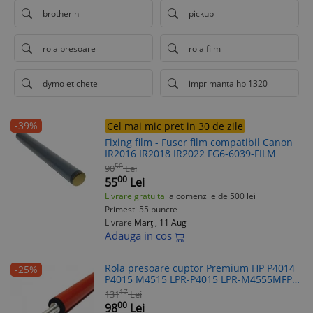
brother hl
pickup
rola presoare
rola film
dymo etichete
imprimanta hp 1320
-39%
Cel mai mic pret in 30 de zile
Fixing film - Fuser film compatibil Canon
IR2016 IR2018 IR2022 FG6-6039-FILM
50
90
Lei
00
55
Lei
Livrare gratuita
la comenzile de 500 lei
Primesti 55 puncte
Livrare
Marți, 11 Aug
Adauga in cos
Rola presoare cuptor Premium HP P4014
-25%
P4015 M4515 LPR-P4015 LPR-M4555MFP
Lower
17
131
Lei
00
98
Lei