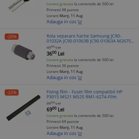
Livrare gratuita
la comenzile de 500 lei
Primesti 98 puncte
Livrare
Marți, 11 Aug
Adauga in cos
Rola separare hartie Samsung JC90-
-20%
01032A JC90-01063B JC90-01063A M2675F
M3820
00
45
Lei
00
36
Lei
Livrare gratuita
la comenzile de 500 lei
Primesti 36 puncte
Livrare
Marți, 11 Aug
Adauga in cos
Fixing film - Fuser film compatibil HP
-22%
P3015 M521 M525 RM1-6274-Film
00
89
Lei
00
69
Lei
Livrare gratuita
la comenzile de 500 lei
Primesti 69 puncte
Livrare
Marți, 11 Aug
Adauga in cos