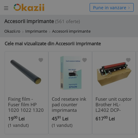
Deschide
hide
Pune in vanzare
meniul
niul
Accesorii imprimante
(561 oferte)
Okazii.ro
Imprimante
Accesorii imprimante
Cele mai vizualizate din Accesorii imprimante
Fixing film -
Cod resetare ink
Fuser unit cuptor
Fuser film HP
pad counter
Brother HL-
1020 1022 1320
imprimanta
L2402 DCP-
M1120 P2015
Epson
L2622 MFC-
00
91
00
19
Lei
45
Lei
617
Lei
RG9-1494-FILM
L2802 MFC-
(1 vandut)
(1 vandut)
L2862