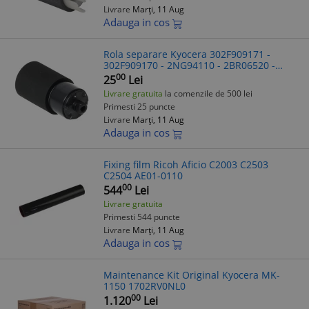
Livrare
Marți, 11 Aug
Adauga in cos
Rola separare Kyocera 302F909171 -
302F909170 - 2NG94110 - 2BR06520 -
302BR06521
00
25
Lei
Livrare gratuita
la comenzile de 500 lei
Primesti 25 puncte
Livrare
Marți, 11 Aug
Adauga in cos
Fixing film Ricoh Aficio C2003 C2503
C2504 AE01-0110
00
544
Lei
Livrare gratuita
Primesti 544 puncte
Livrare
Marți, 11 Aug
Adauga in cos
Maintenance Kit Original Kyocera MK-
1150 1702RV0NL0
00
1.120
Lei