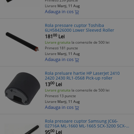
Primesti 239 puncte
Livrare
Marți, 11 Aug
Adauga in cos
Rola presoare cuptor Toshiba
6LH58426000 Lower Sleeved Roller
00
181
Lei
Livrare gratuita
la comenzile de 500 lei
Primesti 181 puncte
Livrare
Marți, 11 Aug
Adauga in cos
Rola preluare hartie HP LaserJet 2410
2420 2430 RL1-0568 Pick-up roller
00
13
Lei
Livrare gratuita
la comenzile de 500 lei
Primesti 13 puncte
Livrare
Marți, 11 Aug
Adauga in cos
Rola presoare cuptor Samsung JC66-
02716A ML-1660 ML-1665 SCX-3200 SCX-
3205
00
95
Lei