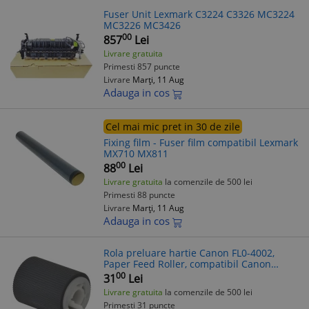
Fuser Unit Lexmark C3224 C3326 MC3224
MC3226 MC3426
00
857
Lei
Livrare gratuita
Primesti 857 puncte
Livrare
Marți, 11 Aug
Adauga in cos
Cel mai mic pret in 30 de zile
Fixing film - Fuser film compatibil Lexmark
MX710 MX811
00
88
Lei
Livrare gratuita
la comenzile de 500 lei
Primesti 88 puncte
Livrare
Marți, 11 Aug
Adauga in cos
Rola preluare hartie Canon FL0-4002,
Paper Feed Roller, compatibil Canon
imageRUNNER ADVANCE
00
31
Lei
Livrare gratuita
la comenzile de 500 lei
Primesti 31 puncte