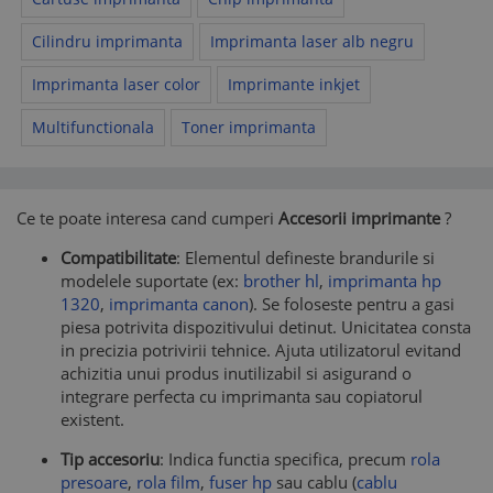
Cilindru imprimanta
Imprimanta laser alb negru
Imprimanta laser color
Imprimante inkjet
Multifunctionala
Toner imprimanta
Ce te poate interesa cand cumperi
Accesorii imprimante
?
Compatibilitate
: Elementul defineste brandurile si
modelele suportate (ex:
brother hl
,
imprimanta hp
1320
,
imprimanta canon
). Se foloseste pentru a gasi
piesa potrivita dispozitivului detinut. Unicitatea consta
in precizia potrivirii tehnice. Ajuta utilizatorul evitand
achizitia unui produs inutilizabil si asigurand o
integrare perfecta cu imprimanta sau copiatorul
existent.
Tip accesoriu
: Indica functia specifica, precum
rola
presoare
,
rola film
,
fuser hp
sau cablu (
cablu