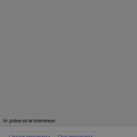
Ar putea sa te intereseze
Cartuse imprimanta
Chip imprimanta