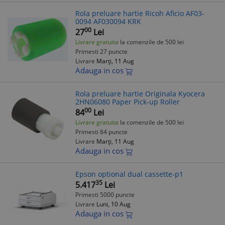
Rola preluare hartie Ricoh Aficio AF03-
0094 AF030094 KRK
00
27
Lei
Livrare gratuita
la comenzile de 500 lei
Primesti 27 puncte
Livrare
Marți, 11 Aug
Adauga in cos
Rola preluare hartie Originala Kyocera
2HN06080 Paper Pick-up Roller
00
84
Lei
Livrare gratuita
la comenzile de 500 lei
Primesti 84 puncte
Livrare
Marți, 11 Aug
Adauga in cos
Epson optional dual cassette-p1
35
5.417
Lei
Primesti 5000 puncte
Livrare
Luni, 10 Aug
Adauga in cos