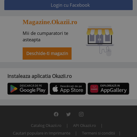
Login cu Facebook
Magazine.Okazii.ro
Mii de cumparatori te
asteapta
Deschide-ti magazin
Instaleaza aplicatia Okazii.ro
Catalog Okazii.ro
API Okazii.ro
Cautari populare in Imprimante
Termeni si conditii