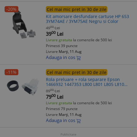
-20%
Cel mai mic pret in 30 de zile
Kit amorsare desfundare cartuse HP 653
3YM74AE / 3YM75AE Negru si Color
00
49
Lei
00
39
Lei
Livrare gratuita
la comenzile de 500 lei
Primesti 39 puncte
Livrare
Marți, 11 Aug
Adauga in cos
-11%
Cel mai mic pret in 30 de zile
Rola preluare + rola separare Epson
1466932 1447353 L800 L801 L805 L810
L850
00
89
Lei
00
79
Lei
Livrare gratuita
la comenzile de 500 lei
Primesti 79 puncte
Livrare
Marți, 11 Aug
Adauga in cos
Publicitate