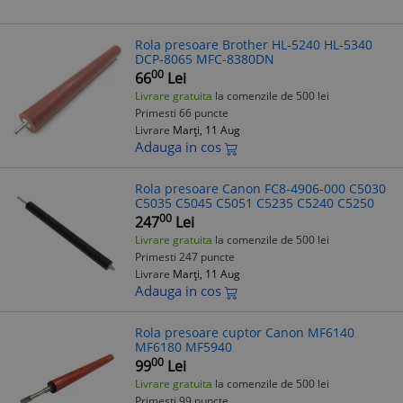
Rola presoare Brother HL-5240 HL-5340
DCP-8065 MFC-8380DN
00
66
Lei
Livrare gratuita
la comenzile de 500 lei
Primesti 66 puncte
Livrare
Marți, 11 Aug
Adauga in cos
Rola presoare Canon FC8-4906-000 C5030
C5035 C5045 C5051 C5235 C5240 C5250
00
247
Lei
Livrare gratuita
la comenzile de 500 lei
Primesti 247 puncte
Livrare
Marți, 11 Aug
Adauga in cos
Rola presoare cuptor Canon MF6140
MF6180 MF5940
00
99
Lei
Livrare gratuita
la comenzile de 500 lei
Primesti 99 puncte