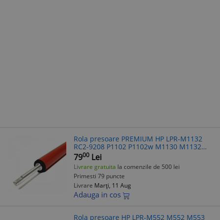
Rola presoare PREMIUM HP LPR-M1132
RC2-9208 P1102 P1102w M1130 M1132
M1210
00
79
Lei
Livrare gratuita
la comenzile de 500 lei
Primesti 79 puncte
Livrare
Marți, 11 Aug
Adauga in cos
Rola presoare HP LPR-M552 M552 M553