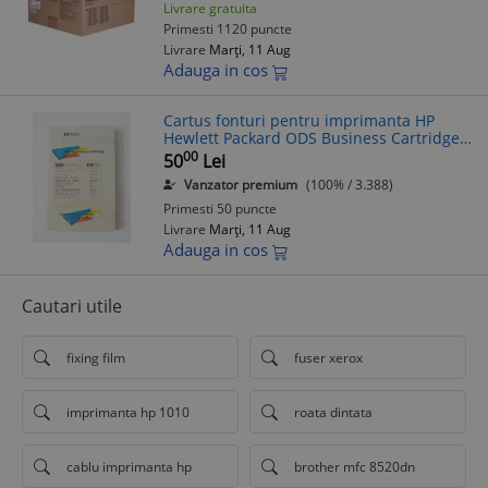
Livrare gratuita
Primesti 1120 puncte
Livrare
Marți, 11 Aug
Adauga in cos
Cartus fonturi pentru imprimanta HP
Hewlett Packard ODS Business Cartridge
S842 Font Cartridge LaserJet Series 3
00
50
Lei
Vanzator premium
(100% / 3.388)
Primesti 50 puncte
Livrare
Marți, 11 Aug
Adauga in cos
Cautari utile
fixing film
fuser xerox
imprimanta hp 1010
roata dintata
cablu imprimanta hp
brother mfc 8520dn