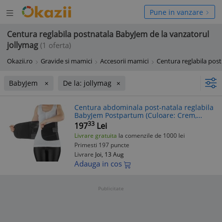
Deschide
hide
Pune in vanzare
meniul
niul
Centura reglabila postnatala BabyJem de la vanzatorul
jollymag
(1 oferta)
Okazii.ro
Gravide si mamici
Accesorii mamici
Centura reglabila post
BabyJem
De la: jollymag
Centura abdominala post-natala reglabila
BabyJem Postpartum (Culoare: Crem,
Marime: L-XL)
33
197
Lei
Livrare gratuita
la comenzile de 1000 lei
Primesti 197 puncte
Livrare
Joi, 13 Aug
Adauga in cos
Publicitate