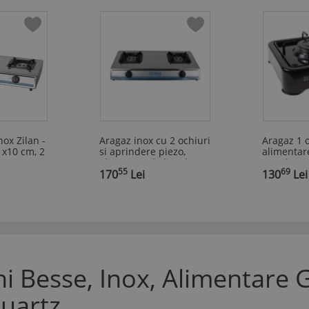
nox Zilan -
Aragaz inox cu 2 ochiuri
Aragaz 1 
0 x10 cm, 2
si aprindere piezo,
alimentare
,
alimentare la butelie
metal emai
55
69
L Butelie
170
Lei
1600W
130
Lei
i Besse, Inox, Alimentare 
uartz