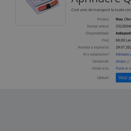
Cost unic de transport la toate co
Produs:
Nou
, Ofe
Numar articol:
2313504
Disponibilitate:
Indisponi
Preț:
69,00
Lei
Anuntul a expirat la:
29.07.20
Ai o nelamurire?
Intreaba 
Vandut de:
shopu
Vinde si tu:
Pune in 
Vezi 
Optiuni: