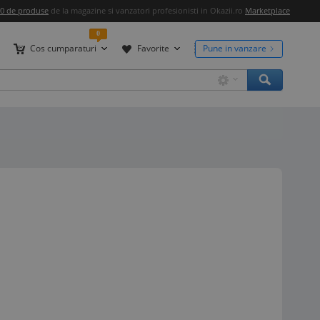
00 de produse
de la magazine si vanzatori profesionisti in Okazii.ro
Marketplace
0
Cos cumparaturi
Favorite
Pune in vanzare