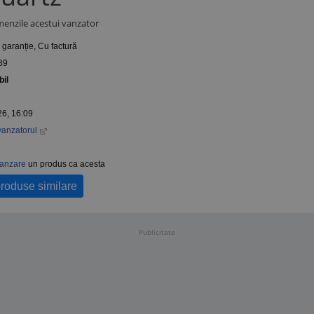
menzile acestui vanzator
r garanție, Cu factură
89
bil
26, 16:09
vanzatorul
vanzare
un produs ca acesta
produse similare
Publicitate