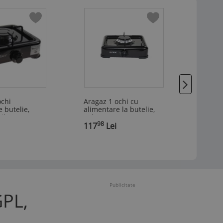
ochi
Aragaz 1 ochi cu
Aragaz
 butelie,
alimentare la butelie,
alimen
lat, negru,
culoare negru, putere
1600W,
98
36
2kw
117
Lei
portab
145
Publicitate
GPL,