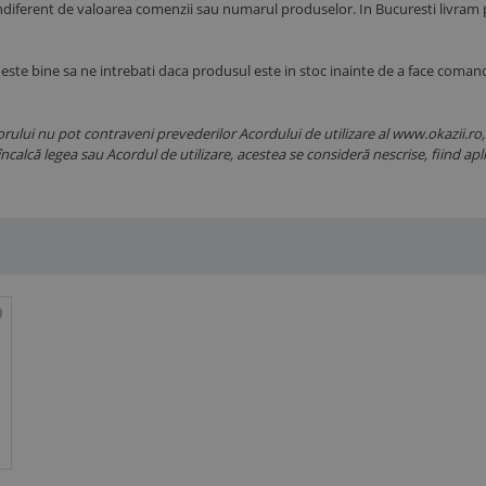
indiferent de valoarea comenzii sau numarul produselor. In Bucuresti livram pri
 este bine sa ne intrebati daca produsul este in stoc inainte de a face coman
ului nu pot contraveni prevederilor Acordului de utilizare al www.okazii.ro, nic
ui încalcă legea sau Acordul de utilizare, acestea se consideră nescrise, fiind 