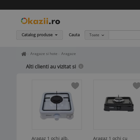
Catalog produse
Cauta
Toate
Home page okazii.ro - Cumperi in siguranta de la vanzatori de in
Aragaze si hote
Aragaze
Alti clienti au vizitat si
Aragaz 1 ochi alb,
Aragaz 1 ochi cu