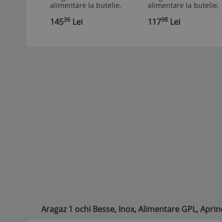
alimentare la butelie,
alimentare la butelie,
1600W, compact si
culoare negru, putere
36
98
portabil
145
Lei
2kw
117
Lei
Aragaz 1 ochi Besse, Inox, Alimentare GPL, Aprin