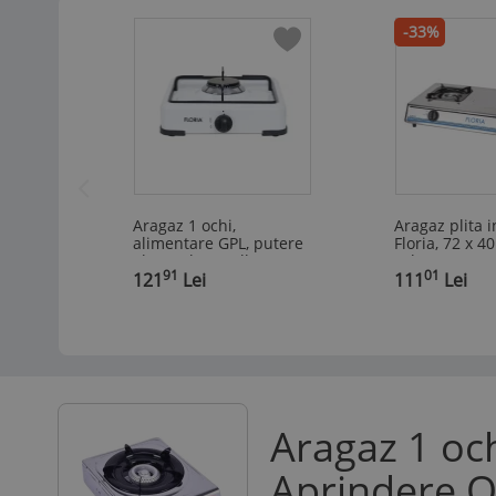
-33%
Aragaz 1 ochi,
Aragaz plita i
alimentare GPL, putere
Floria, 72 x 4
2kW, culoare alb
och. ZLN8365
91
01
121
Lei
alimentare GP
111
Lei
Aragaz 1 och
Aprindere Q