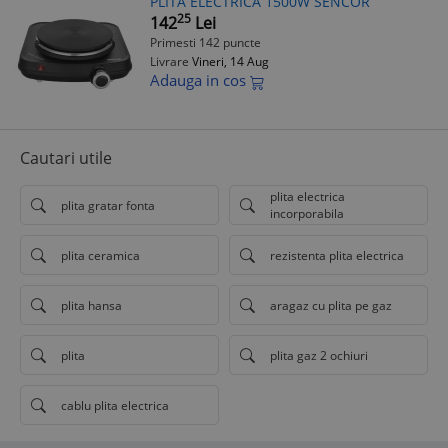
PLITA ELECTRICA 1500W SENCOR
25
142
Lei
Primesti 142 puncte
Livrare
Vineri, 14 Aug
Adauga in cos
Cautari utile
plita electrica
plita gratar fonta
incorporabila
plita ceramica
rezistenta plita electrica
plita hansa
aragaz cu plita pe gaz
plita
plita gaz 2 ochiuri
cablu plita electrica