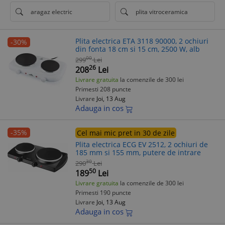
aragaz electric
plita vitroceramica
Plita electrica ETA 3118 90000, 2 ochiuri
-30%
din fonta 18 cm si 15 cm, 2500 W, alb
00
299
Lei
26
208
Lei
Livrare gratuita
la comenzile de 300 lei
Primesti 208 puncte
Livrare
Joi, 13 Aug
Adauga in cos
-35%
Cel mai mic pret in 30 de zile
Plita electrica ECG EV 2512, 2 ochiuri de
185 mm si 155 mm, putere de intrare
30
290
Lei
50
189
Lei
Livrare gratuita
la comenzile de 300 lei
Primesti 190 puncte
Livrare
Joi, 13 Aug
Adauga in cos