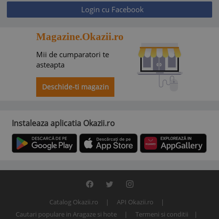
Login cu Facebook
Magazine.Okazii.ro
Mii de cumparatori te
asteapta
Deschide-ti magazin
Instaleaza aplicatia Okazii.ro
Catalog Okazii.ro
API Okazii.ro
Cautari populare in Aragaze si hote
Termeni si conditii