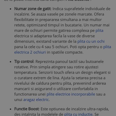
Numar zone de gatit
: Indica suprafetele individuale de
incalzire. Se asaza vasele pe zonele marcate. Ofera
flexibilitate in prepararea simultana a mai multor
retete, optimizand timpul in bucatarie. Un numar mai
mare de ochiuri permite gatirea complexa pe
plita
electrica si adaptarea facila la vase de diverse
dimensiuni, existand variante de la
plita cu un ochi
pana la cele cu 4 sau 5 ochiuri. Poti opta pentru o
plita
electrica 2 ochiuri
in spatiile compacte.
Tip control
: Reprezinta panoul tactil sau butoanele
rotative. Prin simpla atingere sau rotire ajustezi
temperatura. Senzorii touch ofera un design elegant si
o curatare extrem de lina. Ajuta la setarea precisa a
nivelului de caldura pentru plita, prevenind arderea
mancarii si asigurand o utilizare confortabila in
functionarea unei
plite electrice incorporabile
sau a
unui
aragaz electric
.
Functie Boost
: Este optiunea de incalzire ultra-rapida,
des intalnita la modelele de
plita cu inductie
. Se