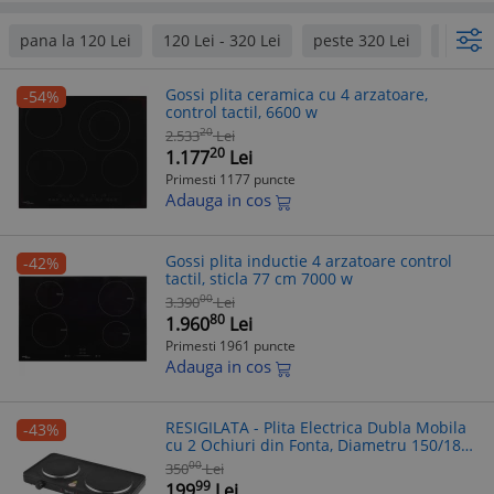
pana la 120 Lei
120 Lei - 320 Lei
peste 320 Lei
Zilan
Gossi plita ceramica cu 4 arzatoare,
-54%
control tactil, 6600 w
20
2.533
Lei
20
1.177
Lei
Primesti 1177 puncte
Adauga in cos
Gossi plita inductie 4 arzatoare control
-42%
tactil, sticla 77 cm 7000 w
00
3.390
Lei
80
1.960
Lei
Primesti 1961 puncte
Adauga in cos
RESIGILATA - Plita Electrica Dubla Mobila
-43%
cu 2 Ochiuri din Fonta, Diametru 150/185
mm, Putere 2500W
00
350
Lei
99
199
Lei