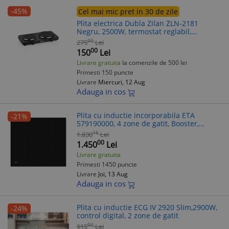
-45%
Cel mai mic pret in 30 de zile
Plita electrica Dubla Zilan ZLN-2181
Negru, 2500W, termostat reglabil,
protectie impotriva supraincalzirii
00
275
Lei
00
150
Lei
Livrare gratuita
la comenzile de 500 lei
Primesti 150 puncte
Livrare
Miercuri, 12 Aug
Adauga in cos
Plita cu inductie incorporabila ETA
-21%
579190000, 4 zone de gatit, Booster,
7.4Kw,
15
1.830
Lei
00
1.450
Lei
Livrare gratuita
Primesti 1450 puncte
Livrare
Joi, 13 Aug
Adauga in cos
Plita cu inductie ECG IV 2920 Slim,2900W,
-24%
control digital, 2 zone de gatit
02
915
Lei