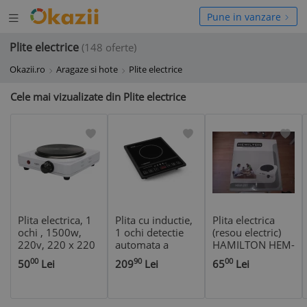
Deschide
hide
Pune in vanzare
meniul
niul
Plite electrice
(148 oferte)
Okazii.ro
Aragaze si hote
Plite electrice
Cele mai vizualizate din Plite electrice
Plita electrica, 1
Plita cu inductie,
Plita electrica
ochi , 1500w,
1 ochi detectie
(resou electric)
220v, 220 x 220
automata a
HAMILTON HEM-
x 30mm
vasului de gatit,
201, 1500W,
00
90
00
50
Lei
209
Lei
65
Lei
control 8 nivele
stare perfecta