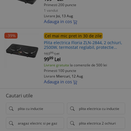
Primesti 200 puncte
1 vandut
Livrare
Joi, 13 Aug
Adauga in cos
-39%
Cel mai mic pret in 30 de zile
Plita electrica Floria ZLN-2844, 2 ochiuri,
2500W, termostat reglabil, protectie
supraincalzire, negru
00
163
Lei
99
99
Lei
Livrare gratuita
la comenzile de 500 lei
Primesti 100 puncte
Livrare
Miercuri, 12 Aug
Adauga in cos
Cautari utile
plita cu inductie
plita electrica cu inductie
aragaz electric si pe gaz
plita electrica 2 ochiuri