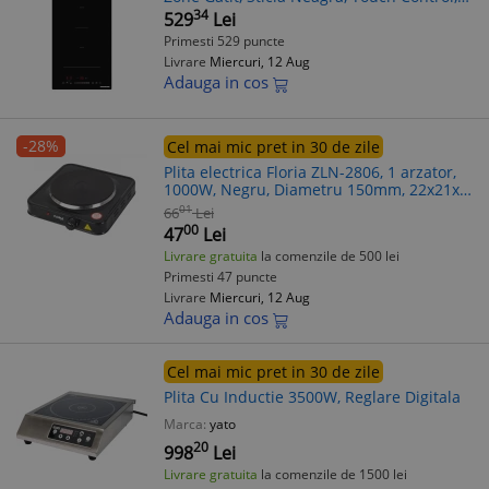
Timer, Protectie Copii, Boost
34
529
Lei
Primesti 529 puncte
Livrare
Miercuri, 12 Aug
Adauga in cos
-28%
Cel mai mic pret in 30 de zile
Plita electrica Floria ZLN-2806, 1 arzator,
1000W, Negru, Diametru 150mm, 22x21x5
cm, Fonta, Protectie supraincalzire
01
66
Lei
00
47
Lei
Livrare gratuita
la comenzile de 500 lei
Primesti 47 puncte
Livrare
Miercuri, 12 Aug
Adauga in cos
Cel mai mic pret in 30 de zile
Plita Cu Inductie 3500W, Reglare Digitala
Marca:
yato
20
998
Lei
Livrare gratuita
la comenzile de 1500 lei