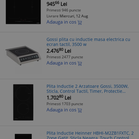
66
945
Lei
Primesti 946 puncte
Livrare
Miercuri, 12 Aug
Adauga in cos
Gossi plita cu inductie masa electrica cu
ecran tactil, 3500 w
80
2.476
Lei
Primesti 2477 puncte
Adauga in cos
Plita Inductie 2 Arzatoare Gossi, 3500W,
Sticla, Control Tactil, Timer, Protectie
Copii, Negru
80
1.702
Lei
Primesti 1703 puncte
Adauga in cos
Plita Inductie Heinner HBHI-M2ZB1FXTC, 2
Zone Gatit, Sticla Neagra, Touch Control,