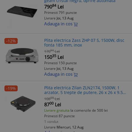
geam cristal negru, oprire automata
84
790
Lei
Primesti 791 puncte
Livrare
Joi, 13 Aug
Adauga in cos
Plita electrica Zass ZHP 07 S, 1500W, disc
-12%
fonta 185 mm, inox
50
170
Lei
35
150
Lei
Primesti 150 puncte
Livrare
Joi, 13 Aug
Adauga in cos
Plita electrica Zilan ZLN2174, 1500W, 1
-19%
arzator, 5 trepte de putere, 26 x 26 x 9.5
cm
00
108
Lei
00
87
Lei
Livrare gratuita
la comenzile de 500 lei
Primesti 87 puncte
1 vandut
Livrare
Miercuri, 12 Aug