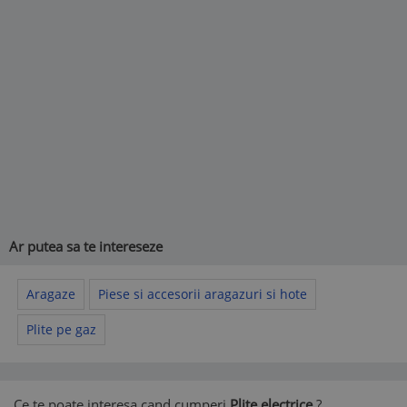
Ar putea sa te intereseze
Aragaze
Piese si accesorii aragazuri si hote
Plite pe gaz
Ce te poate interesa cand cumperi
Plite electrice
?