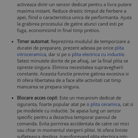
activeaza dintr-un senzor dedicat pentru a livra putere
maxima instant. Reduce drastic timpul de fierbere a
apei, fiind o caracteristica unica de performanta. Ajuta
la grabirea procesului de gatire atunci cand esti pe
fuga, economisind in final timp pretios.
Timer automat
: Reprezinta modulul de temporizare a
duratei de preparare, prezent adesea pe orice
plita
vitroceramica
, dar si pe o
plita electrica cu inductie
.
Setezi minutele dorite de pe afisaj, iar la final plita se
opreste singura. Elimina necesitatea supravegherii
constante. Aceasta functie previne gatirea excesiva si
iti ofera libertatea de a face alte activitati cat timp
mancarea se prepara singura.
Blocare acces copii
: Este un mecanism dedicat de
siguranta, foarte popular atat pe o
plita ceramica
, cat si
pe modelele cu inductie. Se apasa lung un senzor
specific pentru a dezactiva temporar panoul de
comanda. Evita pornirea accidentala de catre cei mici
sau chiar in momentul stergerii plitei. Iti ofera liniste
sufleteasca deplina, transformand plita electrica intr-