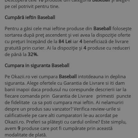
pe cel potrivit pentru tine.
Cumpără ieftin Baseball
Pentru a găsi cele mai ieftine produse din
Baseball
folosește
sortarea după preț ascendent și vei avea la dispoziție oferte
cu prețuri începând de la
84 Lei
iar
4
beneficiază de livrare
gratuită prin curier. Ai la dispoziție și
4
produse cu reduceri
de până la
32%.
Cumpara in siguranta Baseball
Pe Okazii.ro vei cumpara
Baseball
intotdeauna in deplina
siguranta. Alege ofertele cu Garantia de Livrare si iti dam
banii inapoi daca produsul nu corespunde descrierii iar la
fiecare comanda prin Garantia de Livrare primesti puncte
de fidelitate ca sa poti cumpara mai ieftin. Ai nelamuriri
despre un produs sau vanzator? Verifica review-urile si
calificativele pe care alti cumparatori le-au acordat pe
Okazii.ro. Preferi sa plătești cu cardul online? Este simplu,
avem
9
produse care pot fi cumpărate prin această
modalitate de plată.