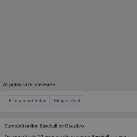
Ar putea sa te intereseze
Echipament fotbal
Minge fotbal
Cumpără online Baseball pe Okazii.ro
Descoperă cele
10
produse din categoria
Baseball
și alege-l