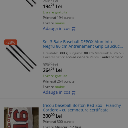
269
Lei
21
194
Lei
Livrare gratuita
Primesti 194 puncte
Livrare
maine
Adauga in cos
Set 3 Bate Baseball DEPOX Aluminiu
-28%
Negru 80 cm Antrenament Grip Cauciuc
Greutate 380g
Greutate:
380 g
Lungime:
80 cm
Material:
aluminiu
Caracteristici:
anti-alunecare
Pentru:
antrenament
00
370
Lei
21
264
Lei
Livrare gratuita
Primesti 264 puncte
Livrare
maine
Adauga in cos
tricou baseball Boston Red Sox - Franchy
Cordero - cu semnatura certificata
00
300
Lei
Primesti 300 puncte
Livrare
Miercuri, 12 Aug