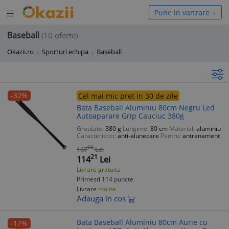
Deschide
hide
Pune in vanzare
meniul
niul
Baseball
(10 oferte)
Okazii.ro
Sporturi echipa
Baseball
-32%
Cel mai mic pret in 30 de zile
Bata Baseball Aluminiu 80cm Negru Led
Autoaparare Grip Cauciuc 380g
Greutate:
380 g
Lungime:
80 cm
Material:
aluminiu
Caracteristici:
anti-alunecare
Pentru:
antrenament
00
167
Lei
21
114
Lei
Livrare gratuita
Primesti 114 puncte
Livrare
maine
Adauga in cos
Bata Baseball Aluminiu 80cm Aurie cu
-17%