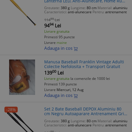
Lanterna LED, Anti-Alunecare, Home Run,
Antrenament
Greutate:
380 g
Lungime:
80 cm
Material:
aluminiu
Caracteristici:
anti-alunecare
Pentru:
antrenament
99
114
Lei
94
94
Lei
Livrare gratuita
Primesti 95 puncte
Livrare
maine
Adauga in cos
Manusa Baseball Franklin Vintage Adulti
Colectie Nefolosita + Transport Gratuit
00
139
Lei
Livrare gratuita
la comenzile de 1000 lei
Primesti 139 puncte
Livrare
Miercuri, 12 Aug
Adauga in cos
Set 2 Bate Baseball DEPOX Aluminiu 80
-28%
cm Negru Autoaparare Antrenament Grip
Cauciuc
Greutate:
380 g
Lungime:
80 cm
Material:
aluminiu
Caracteristici:
anti-alunecare
Pentru:
antrenament
00