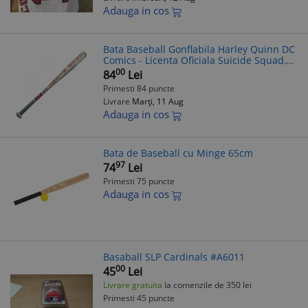
Adauga in cos
Bata Baseball Gonflabila Harley Quinn DC
Comics - Licenta Oficiala Suicide Squad,
Latex
00
84
Lei
Primesti 84 puncte
Livrare
Marți, 11 Aug
Adauga in cos
Bata de Baseball cu Minge 65cm
97
74
Lei
Primesti 75 puncte
Adauga in cos
Basaball SLP Cardinals #A6011
00
45
Lei
Livrare gratuita
la comenzile de 350 lei
Primesti 45 puncte