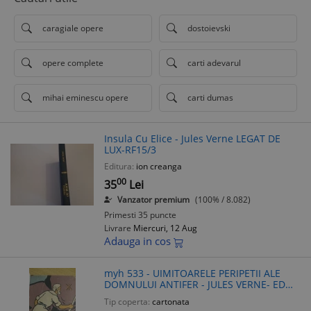
caragiale opere
dostoievski
opere complete
carti adevarul
mihai eminescu opere
carti dumas
Insula Cu Elice - Jules Verne LEGAT DE
LUX-RF15/3
Editura:
ion creanga
00
35
Lei
Vanzator premium
(100% / 8.082)
Primesti 35 puncte
Livrare
Miercuri, 12 Aug
Adauga in cos
myh 533 - UIMITOARELE PERIPETII ALE
DOMNULUI ANTIFER - JULES VERNE- ED
1959
Tip coperta:
cartonata