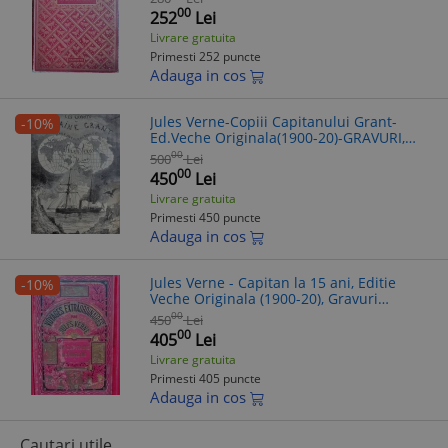
00
252
Lei
Livrare gratuita
Primesti 252 puncte
Adauga in cos
Jules Verne-Copiii Capitanului Grant-
-10%
Ed.Veche Originala(1900-20)-GRAVURI,
RARA!
00
500
Lei
00
450
Lei
Livrare gratuita
Primesti 450 puncte
Adauga in cos
Jules Verne - Capitan la 15 ani, Editie
-10%
Veche Originala (1900-20), Gravuri
H.Meyer & Ch.Barbant, Snit Aurit, RARA!
00
450
Lei
Colectie
00
405
Lei
Livrare gratuita
Primesti 405 puncte
Adauga in cos
Cautari utile