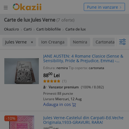
Deschide
hide
Pune in vanzare
meniul
niul
Carte de lux Jules Verne
(7 oferte)
Okazii.ro
Carti
Carti bibliofilie
Carte de lux
Jules Verne
Ion Creanga
Nemira
Cartonata
JANE AUSTEN: 4 Romane Clasice (Sense &
Sensibility, Pride & Prejudice, Emma) -
Editie de Lux, Cartonata, Supracoperta,
Editura:
nemira
Tip coperta:
cartonata
Format Mare, Noua
00
88
Lei
(1)
Vanzator premium
(100% / 8.082)
Primesti 88 puncte
Livrare
Miercuri, 12 Aug
Adauga in cos
Jules Verne-Castelul din Carpati-Ed.Veche
-10%
Originala,1933-GRAVURI, RARA!
00
280
Lei