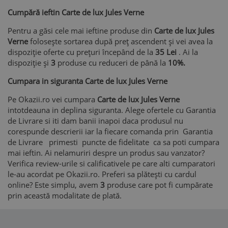
Cumpără ieftin Carte de lux Jules Verne
Pentru a găsi cele mai ieftine produse din
Carte de lux Jules
Verne
folosește sortarea după preț ascendent și vei avea la
dispoziție oferte cu prețuri începând de la
35 Lei
. Ai la
dispoziție și
3
produse cu reduceri de până la
10%.
Cumpara in siguranta Carte de lux Jules Verne
Pe Okazii.ro vei cumpara
Carte de lux Jules Verne
intotdeauna in deplina siguranta. Alege ofertele cu Garantia
de Livrare si iti dam banii inapoi daca produsul nu
corespunde descrierii iar la fiecare comanda prin Garantia
de Livrare primesti puncte de fidelitate ca sa poti cumpara
mai ieftin. Ai nelamuriri despre un produs sau vanzator?
Verifica review-urile si calificativele pe care alti cumparatori
le-au acordat pe Okazii.ro. Preferi sa plătești cu cardul
online? Este simplu, avem
3
produse care pot fi cumpărate
prin această modalitate de plată.