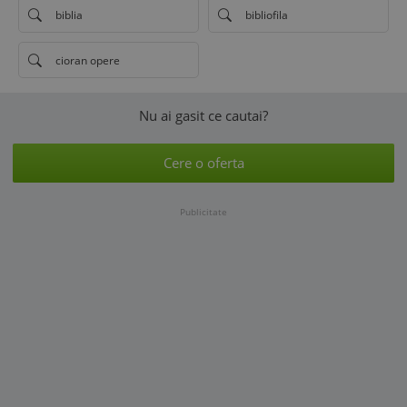
biblia
bibliofila
cioran opere
Nu ai gasit ce cautai?
Cere o oferta
Publicitate