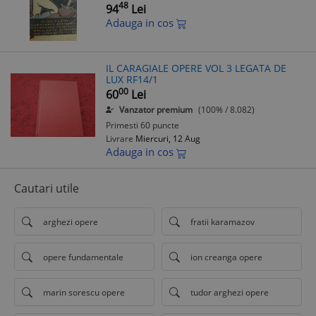
48
94
Lei
Adauga in cos
IL CARAGIALE OPERE VOL 3 LEGATA DE
LUX RF14/1
00
60
Lei
Vanzator premium
(100% / 8.082)
Primesti 60 puncte
Livrare
Miercuri, 12 Aug
Adauga in cos
Cautari utile
arghezi opere
fratii karamazov
opere fundamentale
ion creanga opere
marin sorescu opere
tudor arghezi opere