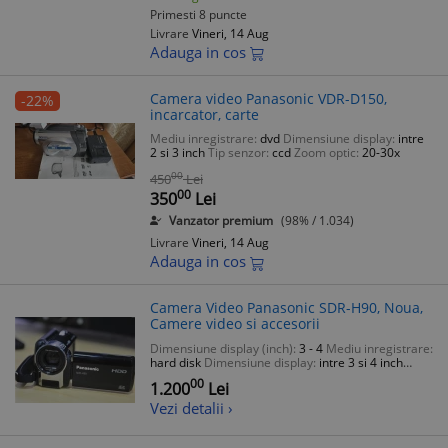
Primesti 8 puncte
Livrare
Vineri, 14 Aug
Adauga in cos
Camera video Panasonic VDR-D150,
-22%
incarcator, carte
Mediu inregistrare:
dvd
Dimensiune display:
intre
2 si 3 inch
Tip senzor:
ccd
Zoom optic:
20-30x
00
450
Lei
00
350
Lei
Vanzator premium
(98% / 1.034)
Livrare
Vineri, 14 Aug
Adauga in cos
Camera Video Panasonic SDR-H90, Noua,
Camere video si accesorii
Dimensiune display (inch):
3 - 4
Mediu inregistrare:
hard disk
Dimensiune display:
intre 3 si 4 inch
Rezolutie senzor:
10-10.9 mpx
Tip senzor:
mos
00
1.200
Lei
Vezi detalii ›