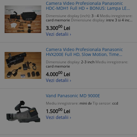
Camera Video Profesionala Panasonic
HDC-MDH1 Full HD + BONUS: Lampa LED,
Card 4GB, Geanta, Cablu HDMI
Dimensiune display (inch):
3 - 4
Mediu inregistrare:
card memorie
Dimensiune display:
intre 3 si 4 inch
Rezolutie senzor:
10-10.9 mpx
Tip senzor:
cmos
00
3.300
Lei
Vezi detalii ›
Camera Video Profesionala Panasonic
HVX200E Full HD, Slow Motion, Time
Lapse, 4 Acumulatori, 2 Incarcatoare,
Dimensiune display:
2-3 inch
Mediu inregistrare:
Geanta
card memorie
00
4.000
Lei
Vezi detalii ›
Vand Panasonic MD 9000E
Mediu inregistrare:
mini dv
Tip senzor:
ccd
00
1.500
Lei
Vezi detalii ›