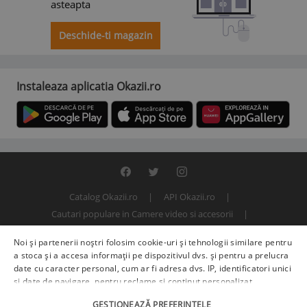
asteapta
Deschide-ti magazin
Instaleaza aplicatia Okazii.ro
Catalog Okazii.ro
API Okazii.ro
Cautari populare in Camere video si accesorii
Termeni si conditii
Contact
Politica de confidentialitate
Noi și partenerii noștri folosim cookie-uri și tehnologii similare pentru
ANPC
SOL
© 2000 - 2026 S.C. BITFACTOR S.R.L.
a stoca și a accesa informații pe dispozitivul dvs. și pentru a prelucra
date cu caracter personal, cum ar fi adresa dvs. IP, identificatori unici
și date de navigare, pentru reclame și conținut personalizat,
măsurarea reclamelor și a conținutului, informații despre audiență și
GESTIONEAZĂ PREFERINȚELE