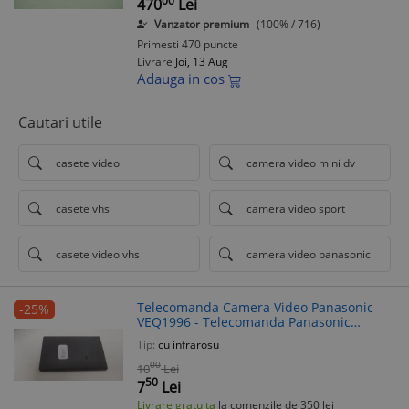
00
470
Lei
Vanzator premium
(100% / 716)
Primesti 470 puncte
Livrare
Joi, 13 Aug
Adauga in cos
Cautari utile
casete video
camera video mini dv
casete vhs
camera video sport
casete video vhs
camera video panasonic
Telecomanda Camera Video Panasonic
-25%
VEQ1996 - Telecomanda Panasonic
Originala
Tip:
cu infrarosu
00
10
Lei
50
7
Lei
Livrare gratuita
la comenzile de 350 lei