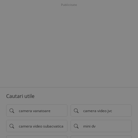
Publicitate
Cautari utile
camera vanatoare
camera video jvc
camera video subacvatica
mini dv