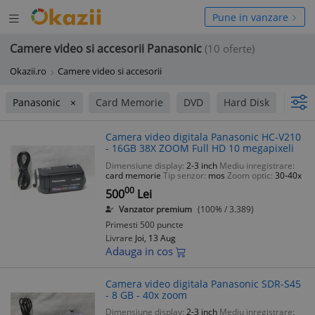
Deschide
hide
Pune in vanzare
meniul
niul
Camere video si accesorii Panasonic
(10 oferte)
Okazii.ro
Camere video si accesorii
Panasonic
Card Memorie
DVD
Hard Disk
Mini
Camera video digitala Panasonic HC-V210
- 16GB 38X ZOOM Full HD 10 megapixeli
Dimensiune display:
2-3 inch
Mediu inregistrare:
card memorie
Tip senzor:
mos
Zoom optic:
30-40x
00
500
Lei
Vanzator premium
(100% / 3.389)
Primesti 500 puncte
Livrare
Joi, 13 Aug
Adauga in cos
Camera video digitala Panasonic SDR-S45
- 8 GB - 40x zoom
Dimensiune display:
2-3 inch
Mediu inregistrare: