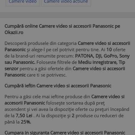
Camere video
Camere video actiune
Cumpără online Camere video si accesorii Panasonic pe
Okazii.ro
Descoperă produsele din categoria
Camere video si accesorii
Panasonic
și alege-l pe cel potrivit pentru tine. Ai
10
oferte
de la brand-uri renumite precum:
PATONA, DJI, GoPro, Sony
sau Panasonic.
Foloseste filtrele de
Mediu inregistrare, Tip
senzor
pentru a găsi ofertele din
Camere video si accesorii
Panasonic
care ti se potrivesc.
Cumpără ieftin Camere video si accesorii Panasonic
Pentru a găsi cele mai ieftine produse din
Camere video si
accesorii Panasonic
folosește sortarea după preț
ascendent și vei avea la dispoziție oferte cu prețuri începând
de la
7,50 Lei
. Ai la dispoziție și
2
produse cu reduceri de
până la
25%.
Cumpara in siguranta Camere video si accesorii Panasonic