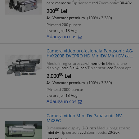
card memorie
Tip senzor:
ccd
Zoom optic:
30-40x
00
200
Lei
Vanzator premium
(100% / 3.389)
Primesti 200 puncte
Livrare
Joi, 13 Aug
Adauga in cos
Camera video profesionala Panasonic AG-
HVX200E DVCPRO HD MiniDV Mini DV card
P2 16GB + 32 GB Full HD
Mediu inregistrare:
card memorie
Dimensiune
display:
intre 3 si 4 inch
Tip senzor:
ccd
Zoom optic:
10-20x
00
2.000
Lei
Vanzator premium
(100% / 3.389)
Primesti 2000 puncte
Livrare
Joi, 13 Aug
Adauga in cos
Camera video Mini Dv Panasonic NV-
MX8EG
Dimensiune display:
2-3 inch
Mediu inregistrare:
mini dv
Tip senzor:
ccd
Zoom optic:
20-30x