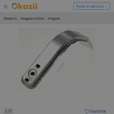
Deschide meniul
hide meniul
Pune in vanzare
Okazii.ro
Aragaze si hote
Aragaze
1/7
Favorite