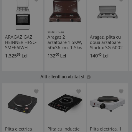
scule365.ro
ARAGAZ GAZ
Aragaz 2
Aragaz, plita cu
HEINNER HFSC-
arzatoare 1.5KW,
doua arzatoare
SME66IWH
50x36 cm, 1.5kw
Starlux SG-6002
Maro, NURGAZ
Cod: BK82121
39
00
40
1.325
Lei
132
Lei
140
Lei
Alti clienti au vizitat si
Plita electrica
Plita cu inductie
Plita electrica, 1