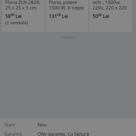
Floria ZLN-2828,
Floria, putere
ochi , 1500w,
25 x 25 x 5 cm,
1500 W, 8 trepte
220v, 220 x 220
Negru 1 ochi,
de putere, oprire
x 30mm
00
00
00
58
Lei
131
Lei
50
Lei
Putere 1500W,
automata
(2 vandute)
Publicitate
Stare
Nou
Garantie
Ofer garanție, Cu factură