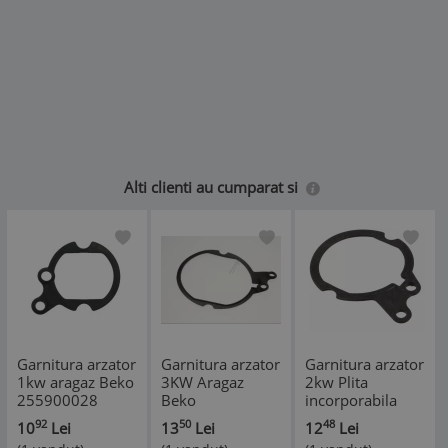
Alti clienti au cumparat si
Garnitura arzator
Garnitura arzator
Garnitura arzator
1kw aragaz Beko
3KW Aragaz
2kw Plita
255900028
Beko
incorporabila
GM15325DX,
Arctic, Beko
92
50
48
10
Lei
13
Lei
12
Lei
255900030
255900029