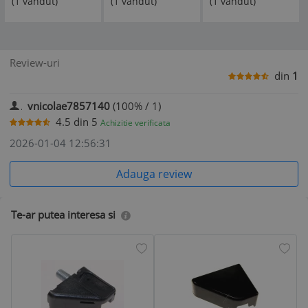
(1 vandut)
(1 vandut)
(1 vandut)
BEKO/GRUNDIG/ARCELIK
Review-uri
din
1
vnicolae7857140
(100% / 1)
4.5
din
5
Achizitie verificata
2026-01-04 12:56:31
Adauga review
Te-ar putea interesa si