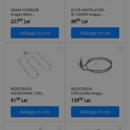
GEAM INTERIOR
ELICE VENTILATOR -
Aragaz Beko
Ø 120MM Aragaz
FSMT52320DXO, 4
Beko
60
96
227
Lei
88
Lei
arzatoare, Mixt
FSMT52320DXO, 4
arzatoare, Mixt
Adauga in cos
Adauga in cos
REZISTENTA
REZISTENTA
INFERIOARA 1100W
CIRCULARA Aragaz
230V Aragaz Beko
Beko
58
00
81
Lei
139
Lei
FSMT52320DXO, 4
FSMT52320DXO, 4
arzatoare, Mixt
arzatoare, Mixt
Adauga in cos
Adauga in cos