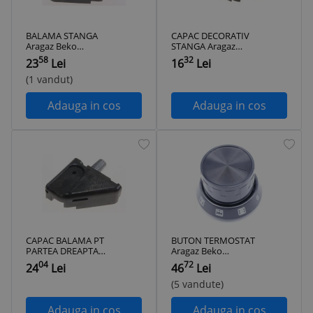
BALAMA STANGA
CAPAC DECORATIV
Aragaz Beko
STANGA Aragaz
FSMT52320DXO, 4
Beko
58
32
23
Lei
16
Lei
arzatoare, Mixt
FSMT52320DXO, 4
arzatoare, Mixt
(1 vandut)
Adauga in cos
Adauga in cos
CAPAC BALAMA PT
BUTON TERMOSTAT
PARTEA DREAPTA
Aragaz Beko
Aragaz Beko
FSMT52320DXO, 4
04
72
24
Lei
46
Lei
FSMT52320DXO, 4
arzatoare, Mixt
arzatoare, Mixt
(5 vandute)
Adauga in cos
Adauga in cos