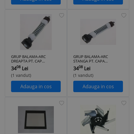
GRUP BALAMA-ARC
GRUP BALAMA-ARC
DREAPTA PT. CAPAC
STANGA PT. CAPAC
SUPERIOR Aragaz
SUPERIOR Aragaz
08
08
34
Lei
34
Lei
Beko
Beko
FSMT52320DXO, 4
FSMT52320DXO, 4
(1 vandut)
(1 vandut)
arzatoare, Mixt
arzatoare, Mixt
Adauga in cos
Adauga in cos