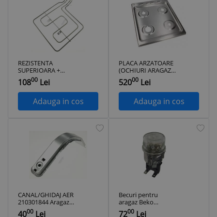
REZISTENTA
PLACA ARZATOARE
SUPERIOARA +
(OCHIURI ARAGAZ)
GRILL 1600W
ARCELIK / BEKO
00
00
108
Lei
520
Lei
Aragaz Beko
210301290
FSMT52320DXO, 4
arzatoare, Mixt
Adauga in cos
Adauga in cos
CANAL/GHIDAJ AER
Becuri pentru
210301844 Aragaz
aragaz Beko
Beko FSE62110DX
FSGT62110DXO
00
00
40
Lei
72
Lei
ARCELIK / BEKO
265100022 ARCELIK