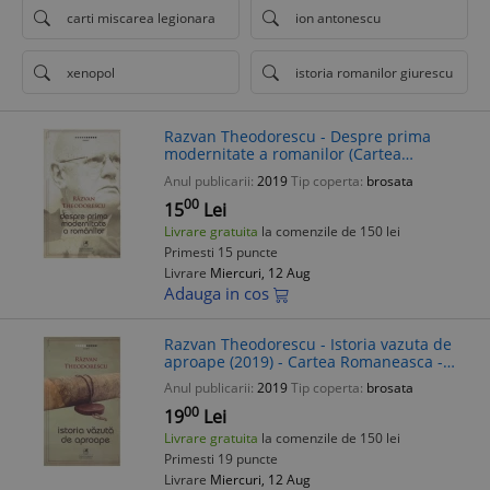
carti miscarea legionara
ion antonescu
xenopol
istoria romanilor giurescu
Razvan Theodorescu - Despre prima
modernitate a romanilor (Cartea
Romaneasca, 2019) Istorie Romania
Anul publicarii:
2019
Tip coperta:
brosata
00
15
Lei
Livrare gratuita
la comenzile de 150 lei
Primesti 15 puncte
Livrare
Miercuri, 12 Aug
Adauga in cos
Razvan Theodorescu - Istoria vazuta de
aproape (2019) - Cartea Romaneasca -
Istorie Romania
Anul publicarii:
2019
Tip coperta:
brosata
00
19
Lei
Livrare gratuita
la comenzile de 150 lei
Primesti 19 puncte
Livrare
Miercuri, 12 Aug