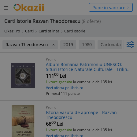
Deschide
hide
Pune in vanzare
meniul
niul
Carti Istorie Razvan Theodorescu
(8 oferte)
Okazii.ro
Carti
Carti stiinta
Carti Istorie
Razvan Theodorescu
2019
1980
Cartonata
Bro
Promo
Album Romania Patrimoniu UNESCO:
Situri Istorice Naturale Culturale - Trilingv
Romana Franceza Engleza
00
111
Lei
Livrare gratuita
la comenzile de 135 lei
Vezi oferta pe libris.ro
Primesti 111 puncte
Promo
Istoria vazuta de aproape - Razvan
Theodorescu
00
68
Lei
Livrare gratuita
la comenzile de 135 lei
Vezi oferta pe libris.ro