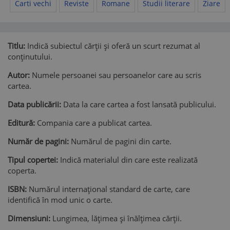
Carti vechi
Reviste
Romane
Studii literare
Ziare
Titlu:
Indică subiectul cărții și oferă un scurt rezumat al
conținutului.
Autor:
Numele persoanei sau persoanelor care au scris
cartea.
Data publicării:
Data la care cartea a fost lansată publicului.
Editură:
Compania care a publicat cartea.
Număr de pagini:
Numărul de pagini din carte.
Tipul copertei:
Indică materialul din care este realizată
coperta.
ISBN:
Numărul internațional standard de carte, care
identifică în mod unic o carte.
Dimensiuni:
Lungimea, lățimea și înălțimea cărții.