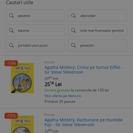
Cautari utile
povesti
abecedar
basme
cele mai frumoase povesti
jurnalul unui pusti
povestiri
Promo
-15%
Agatha Mistery: Crima pe turnul Eiffel -
Sir Steve Stevenson
60
29
Lei
16
25
Lei
Livrare gratuita
la comenzile de 135 lei
Vezi oferta pe libris.ro
Primesti 25 puncte
Promo
-15%
Agatha Mistery. Razbunare pe muntele
Fuji - Sir Steve Stevenson
50
27
Lei