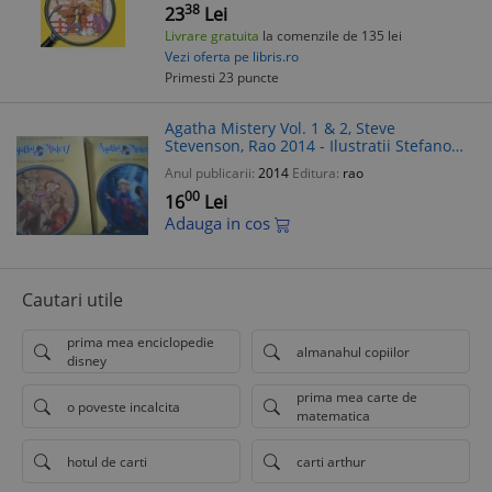
38
23
Lei
Livrare gratuita
la comenzile de 135 lei
Vezi oferta pe libris.ro
Primesti 23 puncte
Agatha Mistery Vol. 1 & 2, Steve
Stevenson, Rao 2014 - Ilustratii Stefano
Turconi, Carte Copii Educativa
Anul publicarii:
2014
Editura:
rao
00
16
Lei
Adauga in cos
Cautari utile
prima mea enciclopedie
almanahul copiilor
disney
prima mea carte de
o poveste incalcita
matematica
hotul de carti
carti arthur