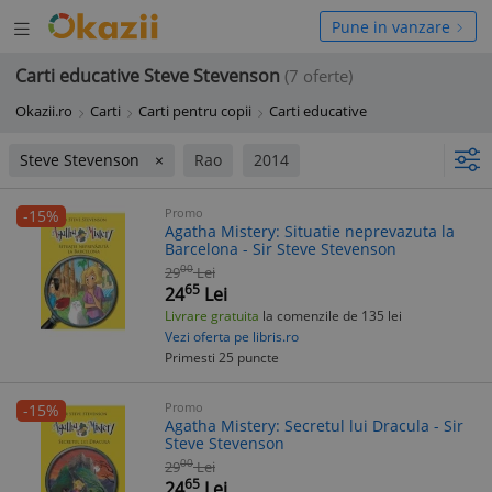
Deschide
hide
Pune in vanzare
meniul
niul
Carti educative Steve Stevenson
(7 oferte)
Okazii.ro
Carti
Carti pentru copii
Carti educative
Steve Stevenson
Rao
2014
Promo
-15%
Agatha Mistery: Situatie neprevazuta la
Barcelona - Sir Steve Stevenson
00
29
Lei
65
24
Lei
Livrare gratuita
la comenzile de 135 lei
Vezi oferta pe libris.ro
Primesti 25 puncte
Promo
-15%
Agatha Mistery: Secretul lui Dracula - Sir
Steve Stevenson
00
29
Lei
65
24
Lei