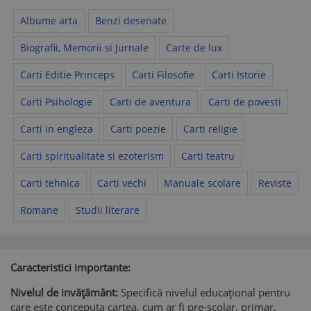
Albume arta
Benzi desenate
Biografii, Memorii si Jurnale
Carte de lux
Carti Editie Princeps
Carti Filosofie
Carti Istorie
Carti Psihologie
Carti de aventura
Carti de povesti
Carti in engleza
Carti poezie
Carti religie
Carti spiritualitate si ezoterism
Carti teatru
Carti tehnica
Carti vechi
Manuale scolare
Reviste
Romane
Studii literare
Caracteristici importante:
Nivelul de invățământ:
Specifică nivelul educațional pentru
care este conceputa cartea, cum ar fi pre-scolar, primar,