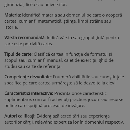
gimnazial, liceu sau universitar.
Materia:
Identifică materia sau domeniul pe care o acoperă
cartea, cum ar fi matematică, științe, limbi străine sau
istorie.
Vârsta recomandată:
Indică vârsta sau grupul țintă pentru
care este potrivită cartea.
Tipul de carte:
Clasifică cartea în funcție de formatul și
scopul său, cum ar fi manual, caiet de exerciții, ghid de
studiu sau carte de referință.
Competențe dezvoltate:
Enumeră abilitățile sau cunoștințele
specifice pe care cartea urmărește să le dezvolte la elevi.
Caracteristici interactive:
Prezintă orice caracteristici
suplimentare, cum ar fi activități practice, jocuri sau resurse
online care sprijină procesul de învățare.
Autori calificați:
Evidențiază acreditări sau experiența
autorilor cărții, relevând expertiza lor în domeniul respectiv.