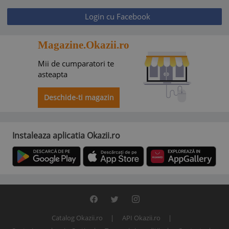
Login cu Facebook
Magazine.Okazii.ro
Mii de cumparatori te
asteapta
Deschide-ti magazin
Instaleaza aplicatia Okazii.ro
Catalog Okazii.ro
API Okazii.ro