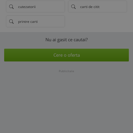
cutezatorii
carti de citit
printre carti
Nu ai gasit ce cautai?
Cere o oferta
Publicitate