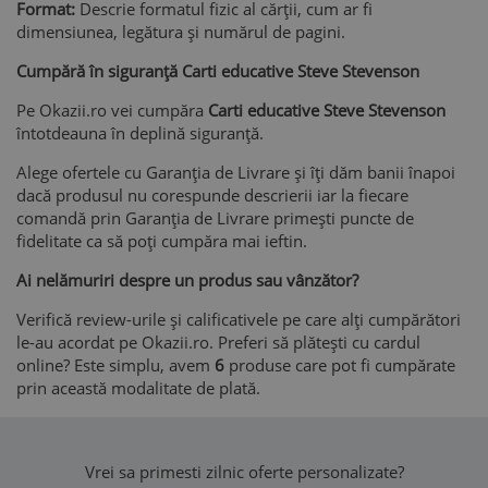
Format:
Descrie formatul fizic al cărții, cum ar fi
dimensiunea, legătura și numărul de pagini.
Cumpără în siguranță Carti educative Steve Stevenson
Pe Okazii.ro vei cumpăra
Carti educative Steve Stevenson
întotdeauna în deplină siguranță.
Alege ofertele cu Garanția de Livrare și îți dăm banii înapoi
dacă produsul nu corespunde descrierii iar la fiecare
comandă prin Garanția de Livrare primești puncte de
fidelitate ca să poți cumpăra mai ieftin.
Ai nelămuriri despre un produs sau vânzător?
Verifică review-urile și calificativele pe care alți cumpărători
le-au acordat pe Okazii.ro. Preferi să plătești cu cardul
online? Este simplu, avem
6
produse care pot fi cumpărate
prin această modalitate de plată.
Vrei sa primesti zilnic oferte personalizate?