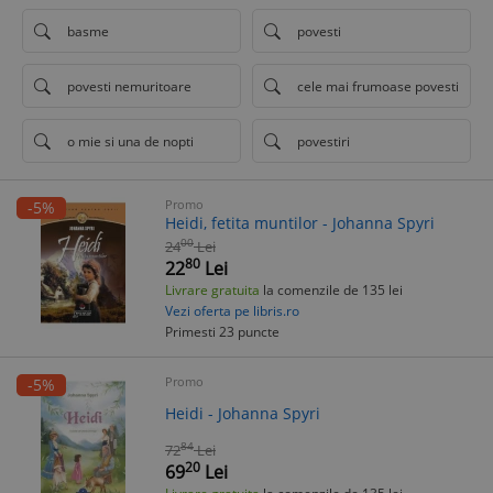
basme
povesti
povesti nemuritoare
cele mai frumoase povesti
o mie si una de nopti
povestiri
Promo
-5%
Heidi, fetita muntilor - Johanna Spyri
00
24
Lei
80
22
Lei
Livrare gratuita
la comenzile de 135 lei
Vezi oferta pe libris.ro
Primesti 23 puncte
Promo
-5%
Heidi - Johanna Spyri
84
72
Lei
20
69
Lei