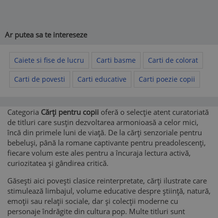
Ar putea sa te intereseze
Caiete si fise de lucru
Carti basme
Carti de colorat
Carti de povesti
Carti educative
Carti poezie copii
Categoria
Cărți pentru copii
oferă o selecție atent curatoriată
de titluri care susțin dezvoltarea armonioasă a celor mici,
încă din primele luni de viață. De la cărți senzoriale pentru
bebeluși, până la romane captivante pentru preadolescenți,
fiecare volum este ales pentru a încuraja lectura activă,
curiozitatea și gândirea critică.
Găsești aici povești clasice reinterpretate, cărți ilustrate care
stimulează limbajul, volume educative despre știință, natură,
emoții sau relații sociale, dar și colecții moderne cu
personaje îndrăgite din cultura pop. Multe titluri sunt