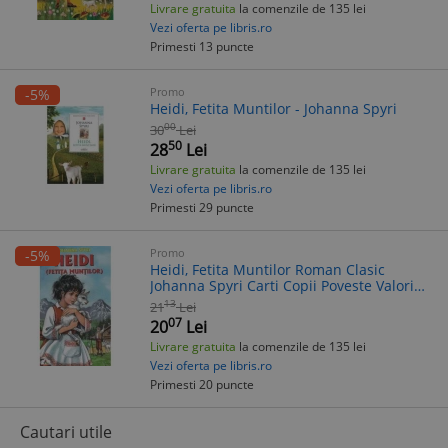
Livrare gratuita
la comenzile de 135 lei
Vezi oferta pe libris.ro
Primesti 13 puncte
Promo
-5%
Heidi, Fetita Muntilor - Johanna Spyri
00
30
Lei
50
28
Lei
Livrare gratuita
la comenzile de 135 lei
Vezi oferta pe libris.ro
Primesti 29 puncte
Promo
-5%
Heidi, Fetita Muntilor Roman Clasic
Johanna Spyri Carti Copii Poveste Valori
Autentice Lectura Generatii Alb-Negru
13
21
Lei
07
20
Lei
Livrare gratuita
la comenzile de 135 lei
Vezi oferta pe libris.ro
Primesti 20 puncte
Cautari utile