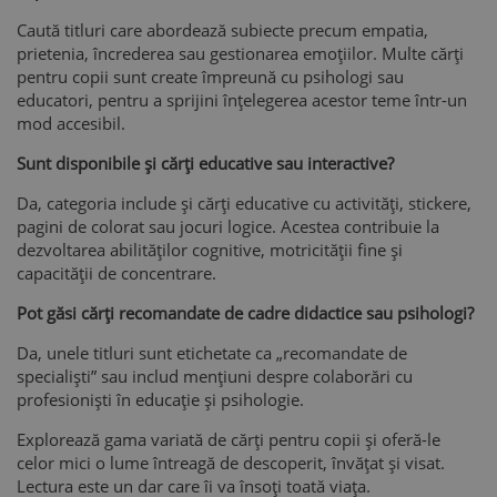
Caută titluri care abordează subiecte precum empatia,
prietenia, încrederea sau gestionarea emoțiilor. Multe cărți
pentru copii sunt create împreună cu psihologi sau
educatori, pentru a sprijini înțelegerea acestor teme într-un
mod accesibil.
Sunt disponibile și cărți educative sau interactive?
Da, categoria include și cărți educative cu activități, stickere,
pagini de colorat sau jocuri logice. Acestea contribuie la
dezvoltarea abilităților cognitive, motricității fine și
capacității de concentrare.
Pot găsi cărți recomandate de cadre didactice sau psihologi?
Da, unele titluri sunt etichetate ca „recomandate de
specialiști” sau includ mențiuni despre colaborări cu
profesioniști în educație și psihologie.
Explorează gama variată de cărți pentru copii și oferă-le
celor mici o lume întreagă de descoperit, învățat și visat.
Lectura este un dar care îi va însoți toată viața.