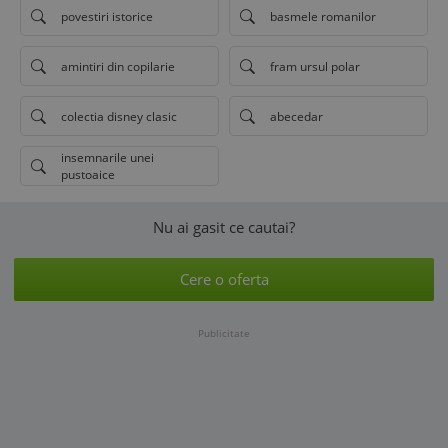
povestiri istorice
basmele romanilor
amintiri din copilarie
fram ursul polar
colectia disney clasic
abecedar
insemnarile unei
pustoaice
Nu ai gasit ce cautai?
Cere o oferta
Publicitate