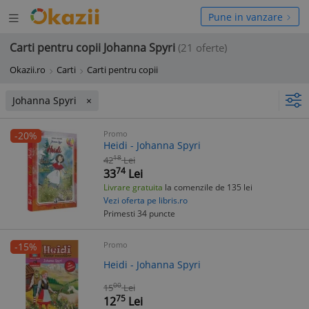
Deschide
hide
Pune in vanzare
meniul
niul
Carti pentru copii Johanna Spyri
(21 oferte)
Okazii.ro
Carti
Carti pentru copii
Johanna Spyri
Promo
-20%
Heidi - Johanna Spyri
18
42
Lei
74
33
Lei
Livrare gratuita
la comenzile de 135 lei
Vezi oferta pe libris.ro
Primesti 34 puncte
Promo
-15%
Heidi - Johanna Spyri
00
15
Lei
75
12
Lei