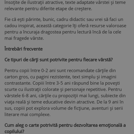
însoțite de ilustrații atractive, texte adaptate vârstei și teme
relevante pentru diferite etape de creștere.
Fie că ești părinte, bunic, cadru didactic sau vrei să faci un
cadou inspirat, această categorie îți oferă resurse valoroase
pentru a încuraja dragostea pentru lectură încă de la cele
mai fragede vârste.
Întrebări frecvente
Ce tipuri de cărți sunt potrivite pentru fiecare vârstă?
Pentru copii între 0-2 ani sunt recomandate cărțile din
carton gros, cu pagini rezistente, text simplu și imagini
contrastante. Copiii între 3-5 ani răspund bine la povești
scurte cu ilustrații colorate și personaje repetitive. Pentru
vârstele 6-8 ani, cărțile cu propoziții mai lungi, subiecte din
viața reală și teme educative devin atractive. De la 9 ani în
sus, copiii pot explora volume de ficțiune, aventuri și serii
literare mai complexe.
Cum aleg o carte potrivită pentru dezvoltarea emoțională a
copilului?