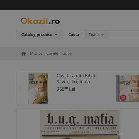
Catalog produse
Cauta
Toate
Home page okazii.ro - Cumperi in siguranta de la vanzatori de in
Muzica
Casete muzica
Casetă audio Bitză ‎–
Sevraj, originală
250
Lei
00