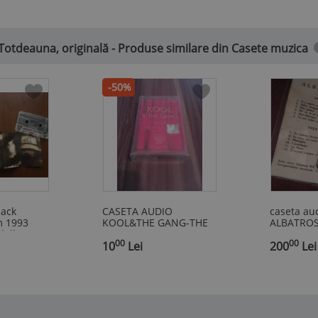
Totdeauna, originală - Produse similare din Casete muzica
-50%
lack
CASETA AUDIO
caseta au
m 1993
KOOL&THE GANG-THE
ALBATROS 
dolby B
GREAT
voce IOL
00
00
p hip hop
,
RARA!!!!!ORIGINALA
10
Lei
,
Producat
200
Lei
mbia
ROTON