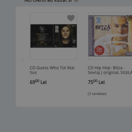
CD Guess Who Tot Mai
CD Hip Hop: Bitza -
Sus
Sevraj ( original, SIGIL
)
00
00
69
Lei
75
Lei
(3 vandute)