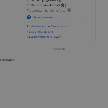
100
% pozitive
(din
1328
)
Tip vanzator: persoana fizica
Intreaba vanzatorul
Produsele sale din Casete muzica
Toate produsele sale
Salvează vânzător la Favoriți
Publicitate
4
utilizatori