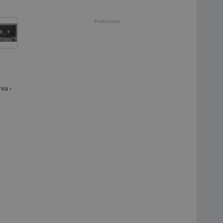
Publicitate
ea ›