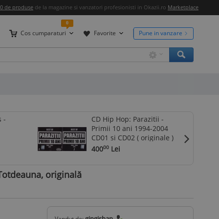
00 de produse
de la magazine si vanzatori profesionisti in Okazii.ro
Marketplace
0
Cos cumparaturi
Favorite
Pune in vanzare
 -
CD Hip Hop: Parazitii -
Primii 10 ani 1994-2004
CD01 si CD02 ( originale )
400
Lei
00
Totdeauna, originală
gingishan
Vandut de: