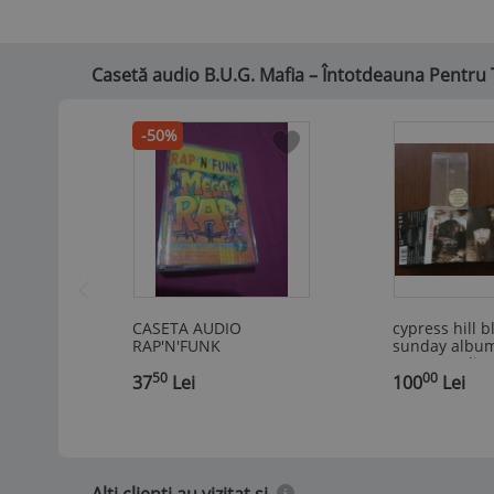
Casetă audio B.U.G. Mafia – Întotdeauna Pentru 
-50%
CASETA AUDIO
cypress hill b
RAP'N'FUNK
sunday albu
/ORIGINALA RARA!!!!
caseta audio 
50
00
,
37
Lei
,
NR muzica ra
100
Lei
gangsta colu
records
Alti clienti au vizitat si