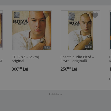
CD Bitză - Sevraj,
Casetă audio Bitză ‎–
C
AT
original
Sevraj, originală
M
00
00
300
Lei
250
Lei
(
Publicitate