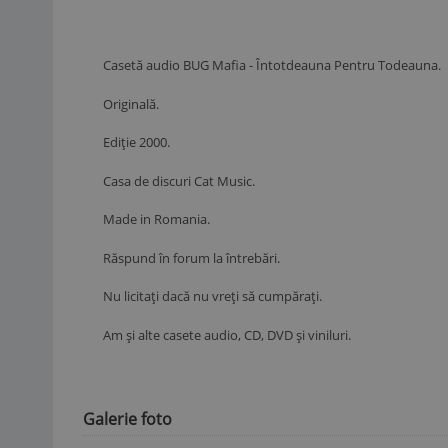
Casetă audio BUG Mafia - Întotdeauna Pentru Todeauna.
Originală.
Ediție 2000.
Casa de discuri Cat Music.
Made in Romania.
Răspund în forum la întrebări.
Nu licitați dacă nu vreți să cumpărați.
Am și alte casete audio, CD, DVD și viniluri.
Galerie foto