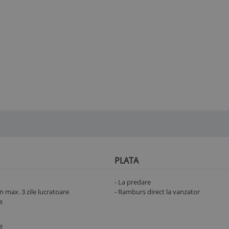
PLATA
- La predare
 max. 3 zile lucratoare
- Ramburs direct la vanzator
e
e