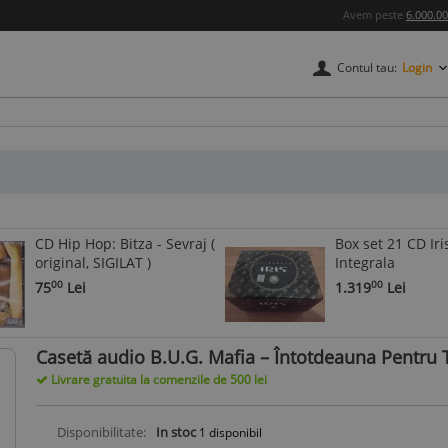
Avem peste
6.000.0
Contul tau:
Login
credere
CD Hip Hop: Bitza - Sevraj (
Box set 21 CD Iris
original, SIGILAT )
Integrala
75
Lei
1.319
Lei
00
00
Casetă audio B.U.G. Mafia – Întotdeauna Pentru 
Livrare gratuita la comenzile de 500 lei
Disponibilitate:
In stoc
1
disponibil