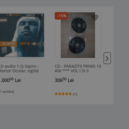
-15%
D audio 1-Q Sapro -
CD - PARAZITII PRIMII 10
Lot Colec
artor Ocular, sigilat
ANI *** VOL I SI II
Muzică d
Manele ș
00
00
00
1.000
Lei
306
Lei
Anii 200
45
Lei
1 vandut)
(1)