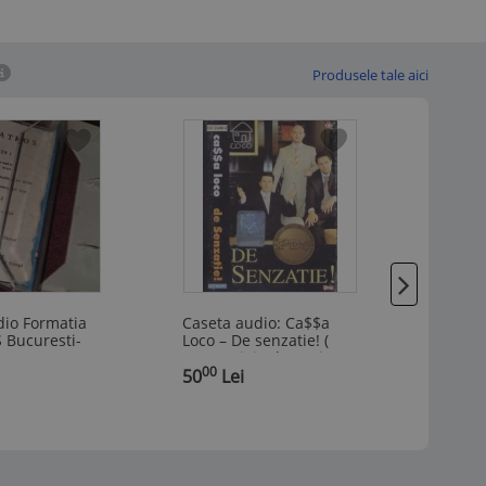
Produsele tale aici
-50%
dio Formatia
Caseta audio: Ca$$a
CASET
Bucuresti-
Loco – De senzatie! (
ME BA
ANDA NASTE-
2004, originala, mai rara
RARA!!
00
50
or PAUL STAN
,
- vezi descriere )
50
Lei
,
8
Le