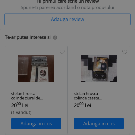
Fii primul care scrie un review
Spune-ti parerea acordand o nota produsului
Adauga review
Te-ar putea interesa si
stefan hrusca
stefan hrusca
colinde ziurel de
colinde caseta
ziurel caseta audio
audio muzica folk
00
00
20
Lei
20
Lei
muzica sarbatori
sarbatori populara
folk 1995
roton records
(1 vandut)
Adauga in cos
Adauga in cos