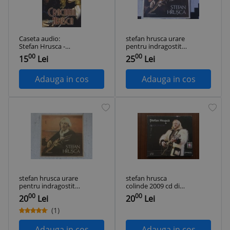
Caseta audio:
stefan hrusca urare
Stefan Hrusca -
pentru indragostiti
Craciunul cu Hrusca
album DISC VINYL
00
00
15
Lei
25
Lei
(2000) - originala
LP MUZICA usoara
FOLK pop ST EDE
03079 VG+
Adauga in cos
Adauga in cos
stefan hrusca urare
stefan hrusca
pentru indragostiti
colinde 2009 cd disc
disc vinyl lp muzica
muzica pentru
00
00
20
Lei
20
Lei
usoara pop folk
sarbatori folk pop
slagare electrecord
usoara colinde
(1)
ST EDE 03079 VG+
colectia jurnalul
national VG+
Adauga in cos
Adauga in cos