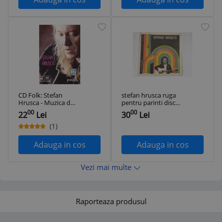
CD Folk: Stefan
stefan hrusca ruga
Hrusca - Muzica de
pentru parinti disc
colectie ( Jurnalul
vinyl lp album
00
00
22
Lei
30
Lei
National nr. 98 - vezi
muzica folk usoara
descriere )
slagare electrecord
(1)
ST EDE 02510 VG+
Adauga in cos
Adauga in cos
Vezi mai multe
Raporteaza produsul