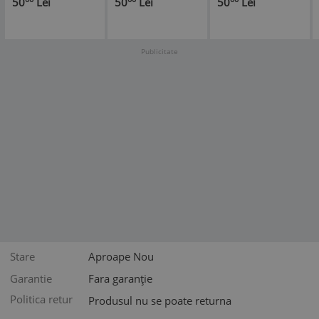
50
Lei
50
Lei
50
Lei
Publicitate
Stare
Aproape Nou
Garantie
Fara garanție
Politica retur
Produsul nu se poate returna