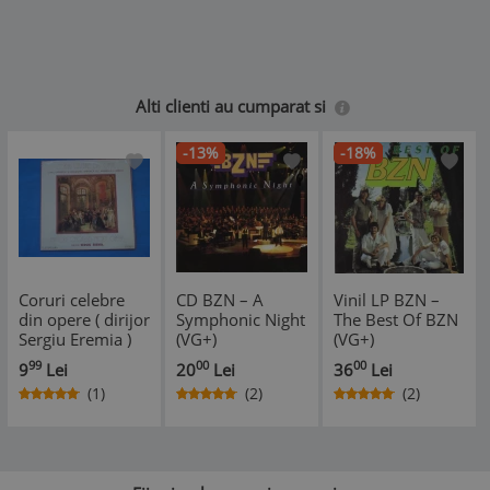
Alti clienti au cumparat si
-13%
-18%
Coruri celebre
CD BZN – A
Vinil LP BZN –
din opere ( dirijor
Symphonic Night
The Best Of BZN
Sergiu Eremia )
(VG+)
(VG+)
99
00
00
9
Lei
20
Lei
36
Lei
(1)
(2)
(2)