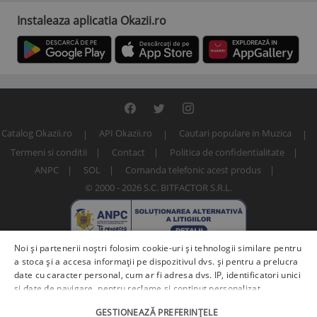
Instaleaza aplicatia Okazii.ro
Catalog Okazii.ro
API Okazii.ro
Cautari populare in Muzica
Termeni si conditii
Contact
Politica de confidentialitate
ANPC
SOL
Comanda telefonic acest produs
© 2000 - 2026 S.C. BITFACTOR S.R.L.
Noi și partenerii noștri folosim cookie-uri și tehnologii similare pentru
a stoca și a accesa informații pe dispozitivul dvs. și pentru a prelucra
date cu caracter personal, cum ar fi adresa dvs. IP, identificatori unici
și date de navigare, pentru reclame și conținut personalizat,
măsurarea reclamelor și a conținutului, informații despre audiență și
Numar articol: 206274924
GESTIONEAZĂ PREFERINȚELE
îmbunătățirea serviciilor.
Furnizori terți (225)
pot, de asemenea,