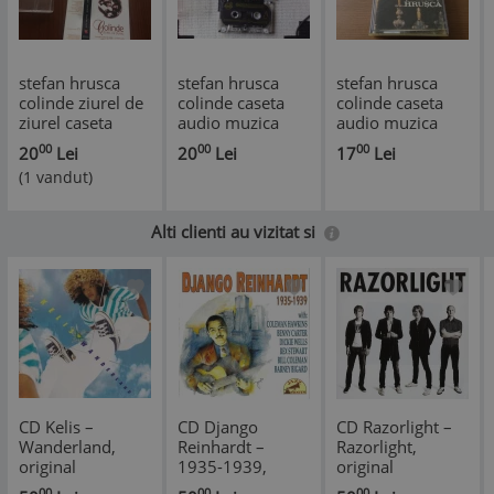
stefan hrusca
stefan hrusca
stefan hrusca
colinde ziurel de
colinde caseta
colinde caseta
ziurel caseta
audio muzica
audio muzica
audio muzica
folk sarbatori
sarbatori folk
00
00
00
20
Lei
20
Lei
17
Lei
sarbatori folk
populara roton
electrecord STC
(1 vandut)
1995
records
00677
Alti clienti au vizitat si
CD Kelis ‎–
CD Django
CD Razorlight ‎–
Wanderland,
Reinhardt ‎–
Razorlight,
original
1935-1939,
original
original
00
00
00