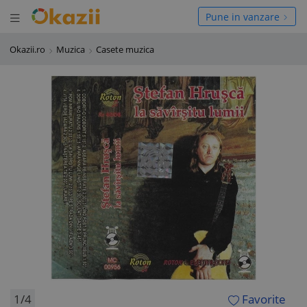
Deschide meniul
hide meniul
Pune in vanzare
Okazii.ro
Muzica
Casete muzica
1/4
Favorite