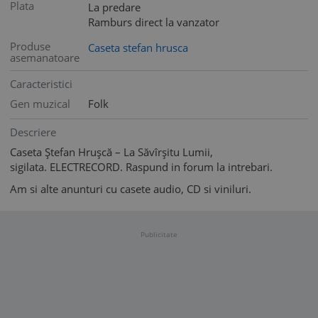
Plata
La predare
Ramburs direct la vanzator
Produse
Caseta stefan hrusca
asemanatoare
Caracteristici
Gen muzical
Folk
Descriere
Caseta Ștefan Hrușcă ‎– La Săvîrșitu Lumii,
sigilata.
ELECTRECORD. Raspund in forum la intrebari.
Am si alte anunturi cu casete audio, CD si viniluri.
Publicitate