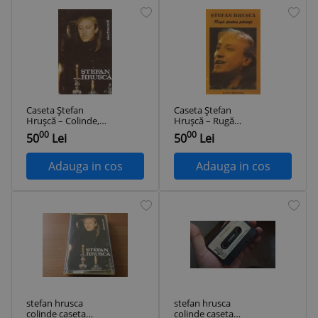
Caseta Ștefan
Caseta Ștefan
Hrușcă ‎– Colinde,
Hrușcă ‎– Rugă
originala,
Pentru Părinți,
00
00
50
Lei
50
Lei
ELECTRECORD,
originală
colinde
Adauga in cos
Adauga in cos
stefan hrusca
stefan hrusca
colinde caseta
colinde caseta