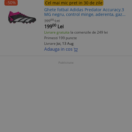
-50%
Cel mai mic pret in 30 de zile
Ghete fotbal Adidas Predator Accuracy.3
MG negru, control minge, aderenta, gazon
natural si sintetic
00
399
Lei
00
199
Lei
Livrare gratuita
la comenzile de 249 lei
Primesti 199 puncte
Livrare
Joi, 13 Aug
Adauga in cos
Publicitate