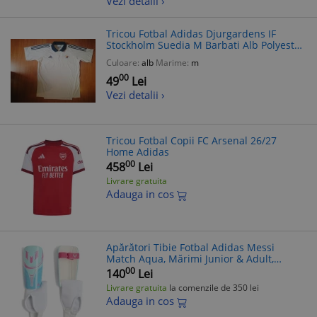
Vezi detalii ›
Tricou Fotbal Adidas Djurgardens IF
Stockholm Suedia M Barbati Alb Polyester
Petrolul
Culoare:
alb
Marime:
m
00
49
Lei
Vezi detalii ›
Tricou Fotbal Copii FC Arsenal 26/27
Home Adidas
00
458
Lei
Livrare gratuita
Adauga in cos
Apărători Tibie Fotbal Adidas Messi
Match Aqua, Mărimi Junior & Adult,
Protecție Fotbal
00
140
Lei
Livrare gratuita
la comenzile de 350 lei
Adauga in cos