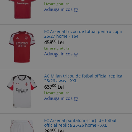
Livrare gratuita
Adauga in cos
FC Arsenal tricou de fotbal pentru copii
26/27 home - 164
00
458
Lei
Livrare gratuita
Adauga in cos
AC Milan tricou de fotbal official replica
25/26 away - XXL
00
637
Lei
Livrare gratuita
Adauga in cos
FC Arsenal pantaloni scurți de fotbal
official replica 25/26 home - XXL
00
280
Lei