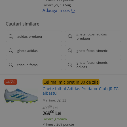
Livrare
Joi, 13 Aug
Adauga in cos
Cautari similare
ghete fotbal adidas
adidas predator
predator
ghete adidas
ghete fotbal sintetic
ghete fotbal sintetic
tricouri fotbal
adidas
-46%
Cel mai mic pret in 30 de zile
Ghete fotbal Adidas Predator Club JR FG
albastu
Marime:
32, 33
00
499
Lei
00
269
Lei
Livrare gratuita
Primesti 269 puncte