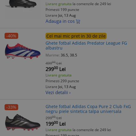
Livrare gratuita
la comenzile de 249 lei
Primesti 199 puncte
Livrare
Joi, 13 Aug
Adauga in cos
-40%
Cel mai mic pret in 30 de zile
Ghete fotbal Adidas Predator League FG
albastru
Marime:
36.5, 38.5
00
499
Lei
00
299
Lei
Livrare gratuita
Primesti 299 puncte
Livrare
Joi, 13 Aug
Vezi detalii ›
Ghete fotbal Adidas Copa Pure 2 Club FxG
-33%
negru piele sintetica talpa universala
00
299
Lei
00
199
Lei
Livrare gratuita
la comenzile de 249 lei
Primesti 199 puncte