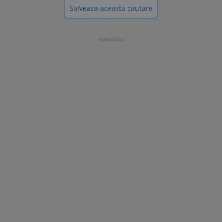
Salveaza aceasta cautare
Publicitate