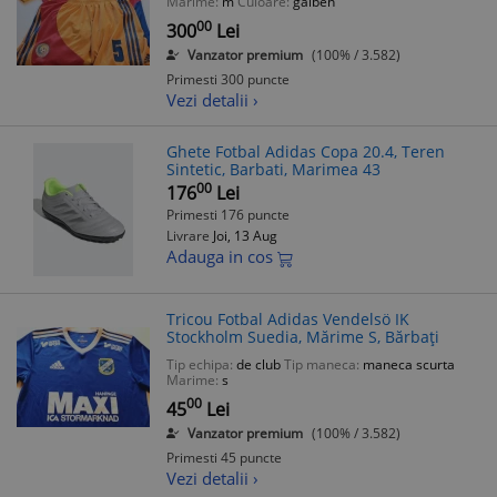
Marime:
m
Culoare:
galben
00
300
Lei
Vanzator premium
(100% / 3.582)
Primesti 300 puncte
Vezi detalii ›
Ghete Fotbal Adidas Copa 20.4, Teren
Sintetic, Barbati, Marimea 43
00
176
Lei
Primesti 176 puncte
Livrare
Joi, 13 Aug
Adauga in cos
Tricou Fotbal Adidas Vendelsö IK
Stockholm Suedia, Mărime S, Bărbați
Tip echipa:
de club
Tip maneca:
maneca scurta
Marime:
s
00
45
Lei
Vanzator premium
(100% / 3.582)
Primesti 45 puncte
Vezi detalii ›