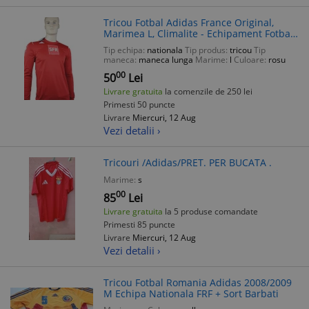
Tricou Fotbal Adidas France Original,
Marimea L, Climalite - Echipament Fotbal
Barbati
Tip echipa:
nationala
Tip produs:
tricou
Tip
maneca:
maneca lunga
Marime:
l
Culoare:
rosu
00
50
Lei
Livrare gratuita
la comenzile de 250 lei
Primesti 50 puncte
Livrare
Miercuri, 12 Aug
Vezi detalii ›
Tricouri /Adidas/PRET. PER BUCATA .
Marime:
s
00
85
Lei
Livrare gratuita
la 5 produse comandate
Primesti 85 puncte
Livrare
Miercuri, 12 Aug
Vezi detalii ›
Tricou Fotbal Romania Adidas 2008/2009
M Echipa Nationala FRF + Sort Barbati