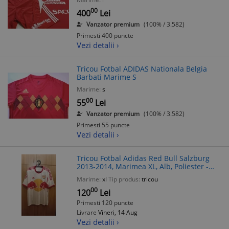
00
400
Lei
Vanzator premium
(100% / 3.582)
Primesti 400 puncte
Vezi detalii ›
Tricou Fotbal ADIDAS Nationala Belgia
Barbati Marime S
Marime:
s
00
55
Lei
Vanzator premium
(100% / 3.582)
Primesti 55 puncte
Vezi detalii ›
Tricou Fotbal Adidas Red Bull Salzburg
2013-2014, Marimea XL, Alb, Poliester -
Echipament Sportiv
Marime:
xl
Tip produs:
tricou
00
120
Lei
Primesti 120 puncte
Livrare
Vineri, 14 Aug
Vezi detalii ›