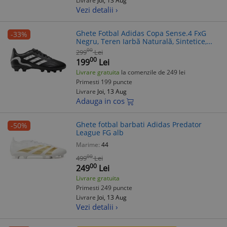
Livrare
Joi, 13 Aug
Vezi detalii ›
Ghete Fotbal Adidas Copa Sense.4 FxG
-33%
Negru, Teren Iarbă Naturală, Sintetice,
Crampoane
00
299
Lei
00
199
Lei
Livrare gratuita
la comenzile de 249 lei
Primesti 199 puncte
Livrare
Joi, 13 Aug
Adauga in cos
Ghete fotbal barbati Adidas Predator
-50%
League FG alb
Marime:
44
00
499
Lei
00
249
Lei
Livrare gratuita
Primesti 249 puncte
Livrare
Joi, 13 Aug
Vezi detalii ›