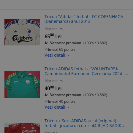
Tricou "Adidas" fotbal - FC COPENHAGA
(Danemarca) anul 2012
Marime:
m
00
65
Lei
Vanzator premium
(100% / 3.582)
Primesti 65 puncte
Vezi detalii ›
Tricou ADIDAS fotbal - "VOLUNTAR" la
Campionatul European Germania 2024 -
produs oficial
Marime:
m
00
40
Lei
Vanzator premium
(100% / 3.582)
Primesti 40 puncte
Vezi detalii ›
Tricou + Sort-ADIDAS-jucat (original) -
fotbal - jucatorul cu nr. 44 RIJAD SADIKU -
FC BOTOSANI
Marime:
l