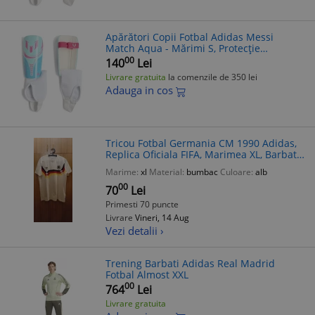
Apărători Copii Fotbal Adidas Messi
Match Aqua - Mărimi S, Protecție
Antrenament, Echipament Fotbal
00
140
Lei
Livrare gratuita
la comenzile de 350 lei
Adauga in cos
Tricou Fotbal Germania CM 1990 Adidas,
Replica Oficiala FIFA, Marimea XL, Barbati,
Bumbac Alb
Marime:
xl
Material:
bumbac
Culoare:
alb
00
70
Lei
Primesti 70 puncte
Livrare
Vineri, 14 Aug
Vezi detalii ›
Trening Barbati Adidas Real Madrid
Fotbal Almost XXL
00
764
Lei
Livrare gratuita