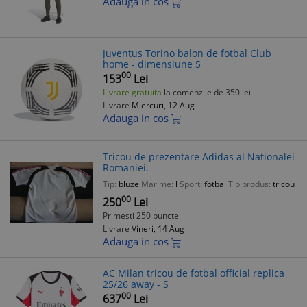
Adauga in cos
Juventus Torino balon de fotbal Club
home - dimensiune 5
00
153
Lei
Livrare gratuita
la comenzile de 350 lei
Livrare
Miercuri, 12 Aug
Adauga in cos
Tricou de prezentare Adidas al Nationalei
Romaniei.
Tip:
bluze
Marime:
l
Sport:
fotbal
Tip produs:
tricou
00
250
Lei
Primesti 250 puncte
Livrare
Vineri, 14 Aug
Adauga in cos
AC Milan tricou de fotbal official replica
25/26 away - S
00
637
Lei