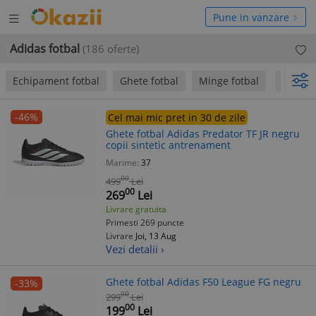
Deschide
hide
Pune in vanzare
meniul
niul
Adidas fotbal
(186 oferte)
Echipament fotbal
Ghete fotbal
Minge fotbal
pana la
-46%
Cel mai mic pret in 30 de zile
Ghete fotbal Adidas Predator TF JR negru
copii sintetic antrenament
Marime:
37
00
499
Lei
00
269
Lei
Livrare gratuita
Primesti 269 puncte
Livrare
Joi, 13 Aug
Vezi detalii ›
Ghete fotbal Adidas F50 League FG negru
-33%
00
299
Lei
00
199
Lei