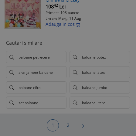
Minnie si Mickey
42
108
Lei
Primesti 108 puncte
Livrare
Marți, 11 Aug
Adauga in cos
Cautari similare
baloane petrecere
baloane botez
aranjament baloane
baloane latex
baloane cifra
baloane jumbo
set baloane
baloane litere
1
2