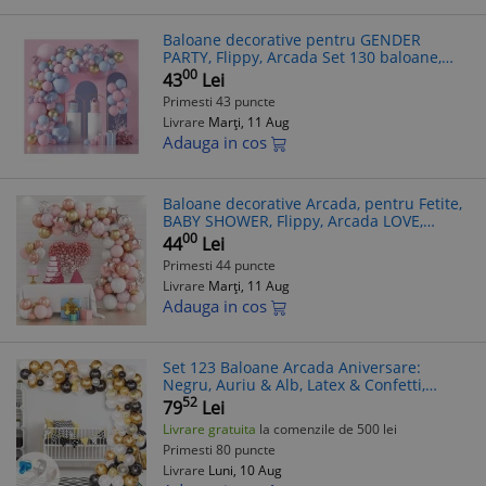
Baloane decorative pentru GENDER
PARTY, Flippy, Arcada Set 130 baloane,
Arcul de Baloane Roz si Albastru, Baloane
00
43
Lei
Confetti Aurii, Multicolor
Primesti 43 puncte
Livrare
Marți, 11 Aug
Adauga in cos
Baloane decorative Arcada, pentru Fetite,
BABY SHOWER, Flippy, Arcada LOVE,
decorativa, set mix din 82 baloane Latex,
00
44
Lei
Rose Gold
Primesti 44 puncte
Livrare
Marți, 11 Aug
Adauga in cos
Set 123 Baloane Arcada Aniversare:
Negru, Auriu & Alb, Latex & Confetti,
Accesorii Incluse - Decor Petrecere
52
79
Lei
Premium
Livrare gratuita
la comenzile de 500 lei
Primesti 80 puncte
Livrare
Luni, 10 Aug