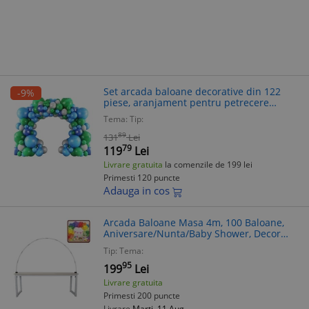
Set arcada baloane decorative din 122
-9%
piese, aranjament pentru petrecere
potrivit tematica Avengers Marvel, calitate
Tema:
Tip:
latex Extra, Albastru Verde
89
131
Lei
79
119
Lei
Livrare gratuita
la comenzile de 199 lei
Primesti 120 puncte
Adauga in cos
Arcada Baloane Masa 4m, 100 Baloane,
Aniversare/Nunta/Baby Shower, Decor
Petrecere Copii, Accesorii Baloane
Tip:
Tema:
95
199
Lei
Livrare gratuita
Primesti 200 puncte
Livrare
Marți, 11 Aug