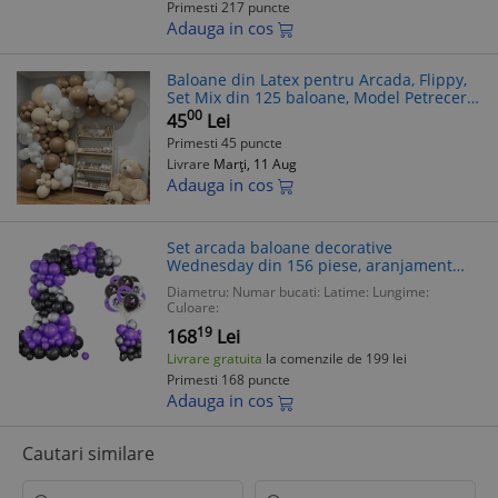
Primesti 217 puncte
Adauga in cos
Baloane din Latex pentru Arcada, Flippy,
Set Mix din 125 baloane, Model Petrecere
pentru Arcada, Baloane Party, 12 cm, 25
00
45
Lei
cm, 45 cm, Pai si Adeziv inc
Primesti 45 puncte
Livrare
Marți, 11 Aug
Adauga in cos
Set arcada baloane decorative
Wednesday din 156 piese, aranjament
pentru petrecere familia Adams, calitate
Diametru:
Numar bucati:
Latime:
Lungime:
latex Extra, Mov
Culoare:
19
168
Lei
Livrare gratuita
la comenzile de 199 lei
Primesti 168 puncte
Adauga in cos
Cautari similare