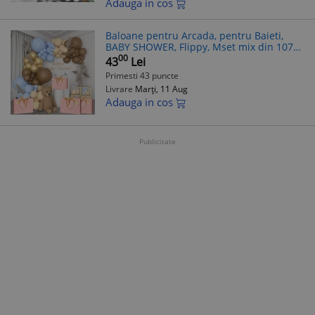
Adauga in cos
Baloane pentru Arcada, pentru Baieti,
BABY SHOWER, Flippy, Mset mix din 107
Baloane, din Latex pentru decor, Albastru
00
43
Lei
Maro
Primesti 43 puncte
Livrare
Marți, 11 Aug
Adauga in cos
Publicitate