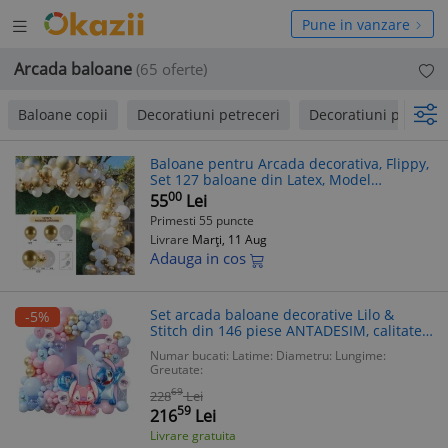
Deschide
hide
Pune in vanzare
meniul
niul
Arcada baloane
(65 oferte)
Baloane copii
Decoratiuni petreceri
Decoratiuni petrecer
Baloane pentru Arcada decorativa, Flippy,
Set 127 baloane din Latex, Model
Petrecere pentru Arcada, Baloane Party,
00
55
Lei
12 cm, 25 cm, 30 cm, Alb Gold
Primesti 55 puncte
Livrare
Marți, 11 Aug
Adauga in cos
Set arcada baloane decorative Lilo &
-5%
Stitch din 146 piese ANTADESIM, calitate
latex si folie aluminiu Extra, Roz si Bleu
Numar bucati:
Latime:
Diametru:
Lungime:
Greutate:
69
228
Lei
59
216
Lei
Livrare gratuita