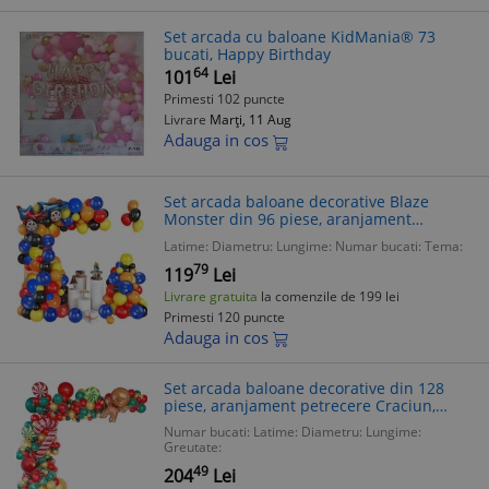
Set arcada cu baloane KidMania® 73
bucati, Happy Birthday
64
101
Lei
Primesti 102 puncte
Livrare
Marți, 11 Aug
Adauga in cos
Set arcada baloane decorative Blaze
Monster din 96 piese, aranjament
petreceri, calitate latex Extra, Multicolor
Latime:
Diametru:
Lungime:
Numar bucati:
Tema:
79
119
Lei
Livrare gratuita
la comenzile de 199 lei
Primesti 120 puncte
Adauga in cos
Set arcada baloane decorative din 128
piese, aranjament petrecere Craciun,
calitate latex Extra
Numar bucati:
Latime:
Diametru:
Lungime:
Greutate:
49
204
Lei