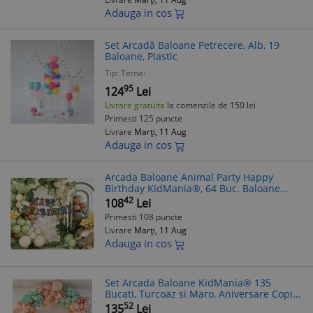
Adauga in cos
Set Arcadă Baloane Petrecere, Alb, 19
Baloane, Plastic
Tip:
Tema:
95
124
Lei
Livrare gratuita
la comenzile de 150 lei
Primesti 125 puncte
Livrare
Marți, 11 Aug
Adauga in cos
Arcada Baloane Animal Party Happy
Birthday KidMania®, 64 Buc. Baloane
Latex Folie, Banner Aniversare, Decor
42
108
Lei
Petrecere Copii
Primesti 108 puncte
Livrare
Marți, 11 Aug
Adauga in cos
Set Arcada Baloane KidMania® 135
Bucati, Turcoaz si Maro, Aniversare Copii,
Petrecere, Latex, Decoratiuni Baloane
52
135
Lei