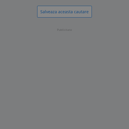
Salveaza aceasta cautare
Publicitate