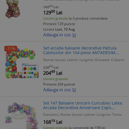
00
149
Lei
00
129
Lei
Livrare gratuita
la 3 produse comandate
Primesti 129 puncte
Livrare
Luni, 10 Aug
Adauga in cos
Set arcada baloane decorative Patrula
-11%
Catelusilor din 154 piese ANTADESIM,
ideal pentru botez sau alte aniversari,
Numar bucati:
Latime:
Lungime:
Greutate:
Culoare:
calitate latex Extra, Multicolor
69
228
Lei
49
204
Lei
Livrare gratuita
Primesti 204 puncte
Adauga in cos
Set 147 Baloane Unicorn Curcubeu Latex,
Arcada Decorativa Aniversare Copii,
ANTADESIM
Diametru:
Numar bucati:
Latime:
Lungime:
Tema:
19
168
Lei
Livrare gratuita
la comenzile de 199 lei