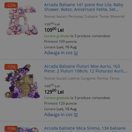
Arcada Baloane 141 piese Roz Lila, Baby
-22%
Shower, Botez, Aniversare Fetite, Set
Baloane Latex, Folie, Stea, Fluturasi Aurii
Numar bucati:
Personaj:
Culoare:
Tema:
Material:
00
139
Lei
00
109
Lei
Livrare gratuita
la 3 produse comandate
Primesti 109 puncte
Livrare
Luni, 10 Aug
Adauga in cos
Arcada Baloane Fluturi Mov Auriu, 163
-13%
Piese: 2 Fluturi 108cm, 12 Fluturasi Aurii,
Set Aniversare, Botez, Petrecere Tematica
Numar bucati:
Latime:
Lungime:
Forma:
Tema:
00
149
Lei
00
129
Lei
Livrare gratuita
la 3 produse comandate
Primesti 129 puncte
Livrare
Luni, 10 Aug
Adauga in cos
Arcada baloane Mica Sirena, 134 baloane
-19%