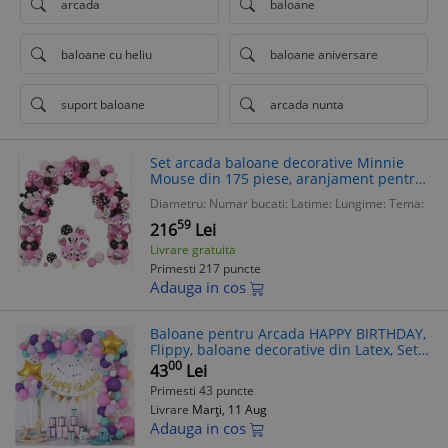
arcada
baloane
baloane cu heliu
baloane aniversare
suport baloane
arcada nunta
Set arcada baloane decorative Minnie
Mouse din 175 piese, aranjament pentru
petrecere, calitate latex Extra, Negru si
Diametru:
Numar bucati:
Latime:
Lungime:
Tema:
Roz
59
216
Lei
Livrare gratuita
Primesti 217 puncte
Adauga in cos
Baloane pentru Arcada HAPPY BIRTHDAY,
Flippy, baloane decorative din Latex, Set
Mix 127 Baloane Colorate, Multicolor
00
43
Lei
Primesti 43 puncte
Livrare
Marți, 11 Aug
Adauga in cos