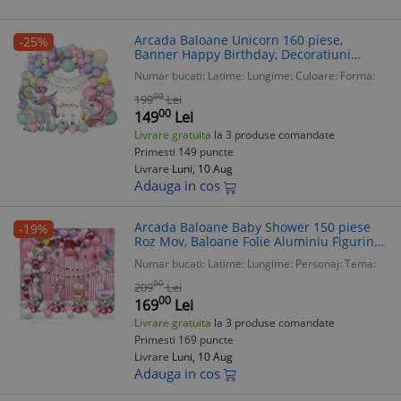
Arcada Baloane Unicorn 160 piese,
-25%
Banner Happy Birthday, Decoratiuni
Prajituri, Baloane Folie Aluminiu,
Numar bucati:
Latime:
Lungime:
Culoare:
Forma:
Curcubeu
00
199
Lei
00
149
Lei
Livrare gratuita
la 3 produse comandate
Primesti 149 puncte
Livrare
Luni, 10 Aug
Adauga in cos
Arcada Baloane Baby Shower 150 piese
-19%
Roz Mov, Baloane Folie Aluminiu Figurine
Bebelus, Perdele Decorative, Kit
Numar bucati:
Latime:
Lungime:
Personaj:
Tema:
Aniversare Fetite
00
209
Lei
00
169
Lei
Livrare gratuita
la 3 produse comandate
Primesti 169 puncte
Livrare
Luni, 10 Aug
Adauga in cos