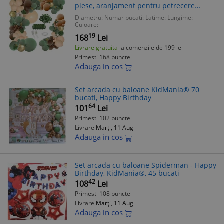
piese, aranjament pentru petrecere
potrivit tematica Minecraft, calitate latex
Diametru:
Numar bucati:
Latime:
Lungime:
Extra, Verde si Maro
Culoare:
19
168
Lei
Livrare gratuita
la comenzile de 199 lei
Primesti 168 puncte
Adauga in cos
Set arcada cu baloane KidMania® 70
bucati, Happy Birthday
64
101
Lei
Primesti 102 puncte
Livrare
Marți, 11 Aug
Adauga in cos
Set arcada cu baloane Spiderman - Happy
Birthday, KidMania®, 45 bucati
42
108
Lei
Primesti 108 puncte
Livrare
Marți, 11 Aug
Adauga in cos