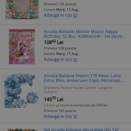
Primesti 136 puncte
Livrare
Marți, 11 Aug
Adauga in cos
Arcada Baloane Minnie Mouse Happy
Birthday, 52 Buc. KidMania® - Set Decor
Petrecere Copii, Baloane Folie & Latex,
42
108
Lei
Roz, Albastru, Confetti
Primesti 108 puncte
Livrare
Marți, 11 Aug
Adauga in cos
Arcada Baloane Frozen 179 Piese, Latex
Extra, Bleu, Aniversare Copii, Personaje
Disney, Oval
Diametru:
Numar bucati:
Latime:
Lungime:
Culoare:
20
145
Lei
Livrare gratuita
la comenzile de 199 lei
Primesti 145 puncte
Adauga in cos
Set arcada baloane decorative din 142