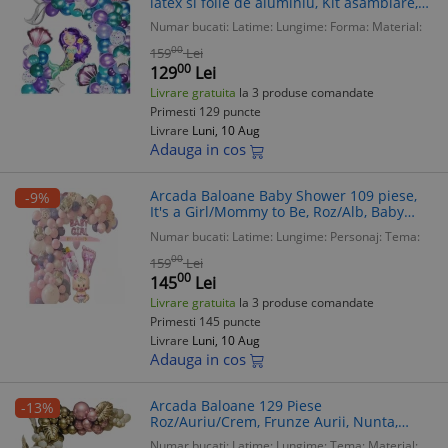
latex si folie de aluminiu, Kit asamblare,
Mov/verde
Numar bucati:
Latime:
Lungime:
Forma:
Material:
00
159
Lei
00
129
Lei
Livrare gratuita
la 3 produse comandate
Primesti 129 puncte
Livrare
Luni, 10 Aug
Adauga in cos
Arcada Baloane Baby Shower 109 piese,
-9%
It's a Girl/Mommy to Be, Roz/Alb, Baby
Girl, Folie Aluminiu, Figurina
Numar bucati:
Latime:
Lungime:
Personaj:
Tema:
00
159
Lei
00
145
Lei
Livrare gratuita
la 3 produse comandate
Primesti 145 puncte
Livrare
Luni, 10 Aug
Adauga in cos
Arcada Baloane 129 Piese
-13%
Roz/Auriu/Crem, Frunze Aurii, Nunta,
Botez, Majorat, Aniversare, Baby Shower
Numar bucati:
Latime:
Lungime:
Tema:
Material: