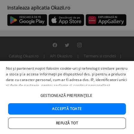
Instaleaza aplicatia Okazii.ro
Catalog Okazii.ro
API Okazii.ro
Termeni si conditii
Contact
Politica de confidentialitate
ANPC
SOL
Noi și partenerii noștri folosim cookie-uri și tehnologii similare pentru
© 2000 - 2026 S.C. BITFACTOR S.R.L.
a stoca și a accesa informații pe dispozitivul dvs. și pentru a prelucra
date cu caracter personal, cum ar fi adresa dvs. IP, identificatori unici
și date de navigare, pentru reclame și conținut personalizat,
măsurarea reclamelor și a conținutului, informații despre audiență și
GESTIONEAZĂ PREFERINȚELE
îmbunătățirea serviciilor.
Furnizori terți (225)
pot, de asemenea,
prelucra datele dvs. în aceste și alte scopuri, inclusiv folosind date
precise de geolocalizare și caracteristici ale dispozitivului. Opțiunile
ACCEPTĂ TOATE
dvs. se aplică doar acestui site web. Unii furnizori se pot baza pe
interes legitim în loc de consimțământ; aveți dreptul să vă opuneți în
REFUZĂ TOT
Setări de publicitate
. Vă puteți retrage consimțământul în orice
Acasa
Cautare
Cos
Favorite
Contul meu
moment în
Setări cookie
.
Politica de confidențialitate