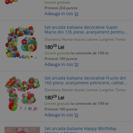
Livrare gratuita
Primesti 204 puncte
Adauga in cos
Set arcada baloane decorative Super
Mario din 135 piese, aranjament pentru
petrecere, calitate latex Extra, Multicolor
Diametru:
Numar bucati:
Latime:
Lungime:
Tema:
29
180
Lei
Livrare gratuita
la comenzile de 199 lei
Primesti 180 puncte
Adauga in cos
Set arcada baloane decorative Fructe din
160 piese, aranjament petrecere, calitate
latex Extra
Diametru:
Numar bucati:
Latime:
Lungime:
Tema:
29
180
Lei
Livrare gratuita
la comenzile de 199 lei
Primesti 180 puncte
Adauga in cos
Set arcada baloane Happy Bitrthday