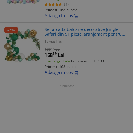
(1)
Primesti 168 puncte
Adauga in cos
Set arcada baloane decorative Jungle
-7%
Safari din 91 piese, aranjament pentru
petrecere, calitate latex Extra, Verde
Tema:
Tip:
29
180
Lei
19
168
Lei
Livrare gratuita
la comenzile de 199 lei
Primesti 168 puncte
Adauga in cos
Publicitate