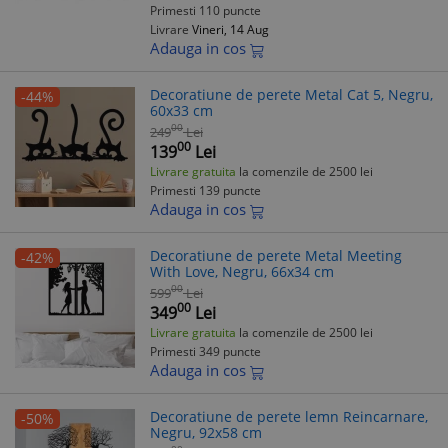
Primesti 110 puncte
Livrare
Vineri, 14 Aug
Adauga in cos
Decoratiune de perete Metal Cat 5, Negru,
-44%
60x33 cm
00
249
Lei
00
139
Lei
Livrare gratuita
la comenzile de 2500 lei
Primesti 139 puncte
Adauga in cos
Decoratiune de perete Metal Meeting
-42%
With Love, Negru, 66x34 cm
00
599
Lei
00
349
Lei
Livrare gratuita
la comenzile de 2500 lei
Primesti 349 puncte
Adauga in cos
Decoratiune de perete lemn Reincarnare,
-50%
Negru, 92x58 cm