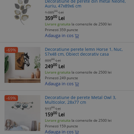
Decoratiune de perete din metal Neone,
Auriu, 47x89x6 cm
00
1.085
Lei
00
359
Lei
Livrare gratuita
la comenzile de 2500 lei
Primesti 359 puncte
Adauga in cos
Decoratiune perete lemn Horse 1, Nuc,
-69%
57x48 cm, Obiect decorativ casa
00
809
Lei
00
249
Lei
Livrare gratuita
la comenzile de 2500 lei
Primesti 249 puncte
Adauga in cos
Decoratiune de perete Metal Owl 3,
-69%
Multicolor, 28x77 cm
00
513
Lei
00
159
Lei
Livrare gratuita
la comenzile de 2500 lei
Primesti 159 puncte
Adauga in cos