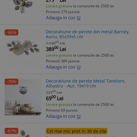
Livrare gratuita
la comenzile de 2500 lei
Primesti 279 puncte
Adauga in cos
Decoratiune de perete din metal Barney,
-66%
Auriu, 85x39x5 cm
00
1.148
Lei
00
389
Lei
Livrare gratuita
la comenzile de 2500 lei
Primesti 389 puncte
Adauga in cos
Decoratiune de perete Metal Tanelorn,
-70%
Albastru - Aur, 19x19 cm
00
233
Lei
00
69
Lei
Livrare gratuita
la comenzile de 2500 lei
Primesti 69 puncte
Adauga in cos
-67%
Cel mai mic pret in 30 de zile