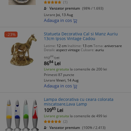
(1)
Vanzator premium
(98% / 1.693)
Livrare
Joi, 13 Aug
Adauga in cos
Statueta Decorativa Cal si Manz Auriu
-23%
13cm Ipsos Vintage Cadou
Latime:
12 cm
Inaltime:
13 cm
Tema:
aniversare
Detalii:
aspect vintage
Culoare:
auriu
77
112
Lei
84
86
Lei
Livrare gratuita
la comenzile de 200 lei
Primesti 87 puncte
Livrare
Vineri, 14 Aug
Adauga in cos
Lampa decorativa cu ceara colorata
miscatoare,Lava Lamp
85
109
Lei
Livrare gratuita
la comenzile de 499 lei
(2)
Vanzator premium
(100% / 2.413)