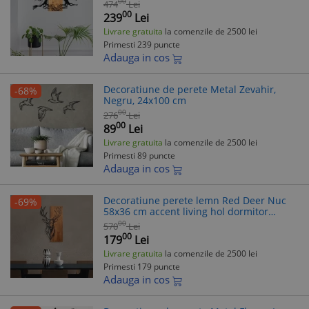
00
474
Lei
00
239
Lei
Livrare gratuita
la comenzile de 2500 lei
Primesti 239 puncte
Adauga in cos
Decoratiune de perete Metal Zevahir,
-68%
Negru, 24x100 cm
00
276
Lei
00
89
Lei
Livrare gratuita
la comenzile de 2500 lei
Primesti 89 puncte
Adauga in cos
Decoratiune perete lemn Red Deer Nuc
-69%
58x36 cm accent living hol dormitor
obiect decorativ casa
00
570
Lei
00
179
Lei
Livrare gratuita
la comenzile de 2500 lei
Primesti 179 puncte
Adauga in cos