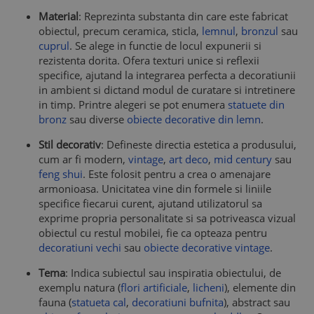
Material
: Reprezinta substanta din care este fabricat
obiectul, precum ceramica, sticla,
lemnul
,
bronzul
sau
cuprul
. Se alege in functie de locul expunerii si
rezistenta dorita. Ofera texturi unice si reflexii
specifice, ajutand la integrarea perfecta a decoratiunii
in ambient si dictand modul de curatare si intretinere
in timp. Printre alegeri se pot enumera
statuete din
bronz
sau diverse
obiecte decorative din lemn
.
Stil decorativ
: Defineste directia estetica a produsului,
cum ar fi modern,
vintage
,
art deco
,
mid century
sau
feng shui
. Este folosit pentru a crea o amenajare
armonioasa. Unicitatea vine din formele si liniile
specifice fiecarui curent, ajutand utilizatorul sa
exprime propria personalitate si sa potriveasca vizual
obiectul cu restul mobilei, fie ca opteaza pentru
decoratiuni vechi
sau
obiecte decorative vintage
.
Tema
: Indica subiectul sau inspiratia obiectului, de
exemplu natura (
flori artificiale
,
licheni
), elemente din
fauna (
statueta cal
,
decoratiuni bufnita
), abstract sau