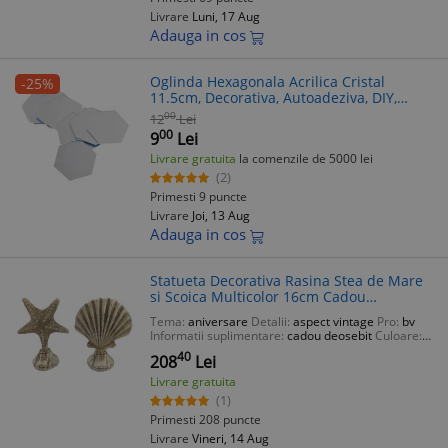
Livrare
Luni, 17 Aug
Adauga in cos
Oglinda Hexagonala Acrilica Cristal
-25%
11.5cm, Decorativa, Autoadeziva, DIY,
Design Modern, Montare Facila
00
12
Lei
00
9
Lei
Livrare gratuita
la comenzile de 5000 lei
(2)
Primesti 9 puncte
Livrare
Joi, 13 Aug
Adauga in cos
Statueta Decorativa Rasina Stea de Mare
si Scoica Multicolor 16cm Cadou
Aniversare Vintage
Tema:
aniversare
Detalii:
aspect vintage
Pro:
bv
Informatii suplimentare:
cadou deosebit
Culoare:
multicolor
40
208
Lei
Livrare gratuita
(1)
Primesti 208 puncte
Livrare
Vineri, 14 Aug