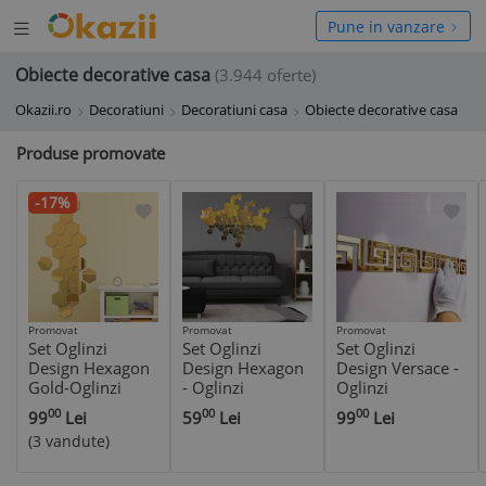
Deschide
hide
Pune in vanzare
meniul
niul
Obiecte decorative casa
(3.944 oferte)
Okazii.ro
Decoratiuni
Decoratiuni casa
Obiecte decorative casa
Produse promovate
-17%
Promovat
Promovat
Promovat
Set Oglinzi
Set Oglinzi
Set Oglinzi
Design Hexagon
Design Hexagon
Design Versace -
Gold-Oglinzi
- Oglinzi
Oglinzi
Decorative
Decorative
Decorative
00
00
00
99
Lei
59
Lei
99
Lei
Acrilice Cristal-24
Acrilice Gold -10
Acrilice Gold
(3 vandute)
buc/set
bucati/set
Plated - Luxury
Home 20
bucati/set