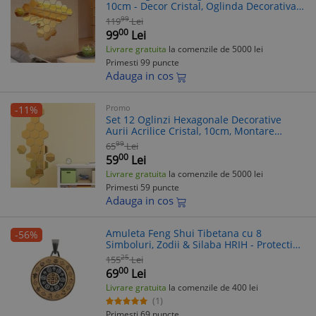
10cm - Decor Cristal, Oglinda Decorativa,
Montare Facila
99
119
Lei
00
99
Lei
Livrare gratuita
la comenzile de 5000 lei
Primesti 99 puncte
Adauga in cos
Promo
-11%
Set 12 Oglinzi Hexagonale Decorative
Aurii Acrilice Cristal, 10cm, Montare
Facila, Design Modern, Decoratiuni
99
65
Lei
Interioare
00
59
Lei
Livrare gratuita
la comenzile de 5000 lei
Primesti 59 puncte
Adauga in cos
Amuleta Feng Shui Tibetana cu 8
-56%
Simboluri, Zodii & Silaba HRIH - Protectie,
Abundenta, Noroc. Nod Mistic, Lotus,
25
155
Lei
Crapi, Vas Comori (Fara Lant)
00
69
Lei
Livrare gratuita
la comenzile de 400 lei
(1)
Primesti 69 puncte