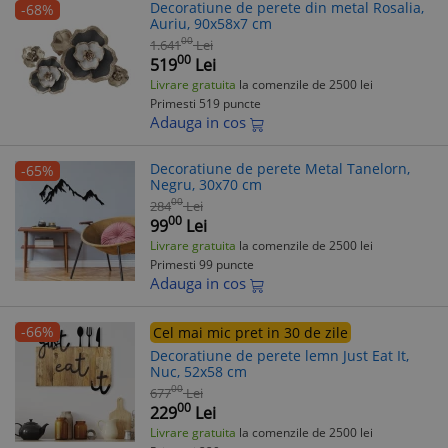
Decoratiune de perete din metal Rosalia,
-68%
Auriu, 90x58x7 cm
00
1.641
Lei
00
519
Lei
Livrare gratuita
la comenzile de 2500 lei
Primesti 519 puncte
Adauga in cos
Decoratiune de perete Metal Tanelorn,
-65%
Negru, 30x70 cm
00
284
Lei
00
99
Lei
Livrare gratuita
la comenzile de 2500 lei
Primesti 99 puncte
Adauga in cos
-66%
Cel mai mic pret in 30 de zile
Decoratiune de perete lemn Just Eat It,
Nuc, 52x58 cm
00
677
Lei
00
229
Lei
Livrare gratuita
la comenzile de 2500 lei