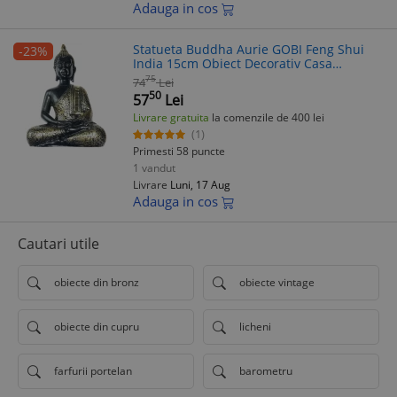
Adauga in cos
Statueta Buddha Aurie GOBI Feng Shui
-23%
India 15cm Obiect Decorativ Casa
Mangala Karigaari
75
74
Lei
50
57
Lei
Livrare gratuita
la comenzile de 400 lei
(1)
Primesti 58 puncte
1 vandut
Livrare
Luni, 17 Aug
Adauga in cos
Cautari utile
obiecte din bronz
obiecte vintage
obiecte din cupru
licheni
farfurii portelan
barometru