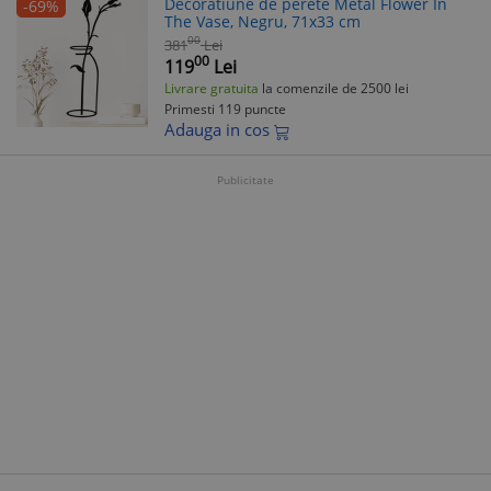
Decoratiune de perete Metal Flower In
-69%
The Vase, Negru, 71x33 cm
00
381
Lei
00
119
Lei
Livrare gratuita
la comenzile de 2500 lei
Primesti 119 puncte
Adauga in cos
Publicitate