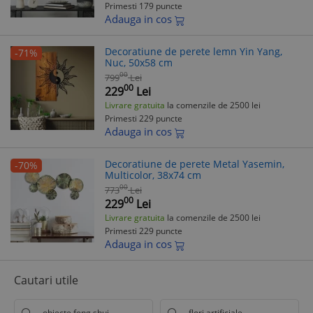
Primesti 179 puncte
Adauga in cos
Decoratiune de perete lemn Yin Yang,
-71%
Nuc, 50x58 cm
00
799
Lei
00
229
Lei
Livrare gratuita
la comenzile de 2500 lei
Primesti 229 puncte
Adauga in cos
Decoratiune de perete Metal Yasemin,
-70%
Multicolor, 38x74 cm
00
773
Lei
00
229
Lei
Livrare gratuita
la comenzile de 2500 lei
Primesti 229 puncte
Adauga in cos
Cautari utile
obiecte feng shui
flori artificiale