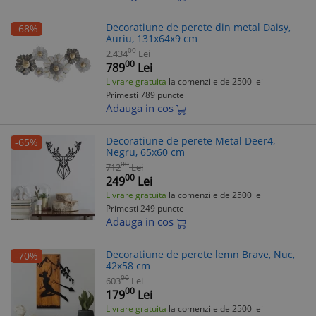
Decoratiune de perete din metal Daisy,
-68%
Auriu, 131x64x9 cm
00
2.434
Lei
00
789
Lei
Livrare gratuita
la comenzile de 2500 lei
Primesti 789 puncte
Adauga in cos
Decoratiune de perete Metal Deer4,
-65%
Negru, 65x60 cm
00
712
Lei
00
249
Lei
Livrare gratuita
la comenzile de 2500 lei
Primesti 249 puncte
Adauga in cos
Decoratiune de perete lemn Brave, Nuc,
-70%
42x58 cm
00
603
Lei
00
179
Lei
Livrare gratuita
la comenzile de 2500 lei