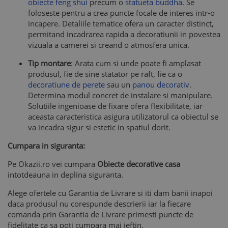
obiecte feng shui
precum o
statueta buddha
. Se
foloseste pentru a crea puncte focale de interes intr-o
incapere. Detaliile tematice ofera un caracter distinct,
permitand incadrarea rapida a decoratiunii in povestea
vizuala a camerei si creand o atmosfera unica.
Tip montare
: Arata cum si unde poate fi amplasat
produsul, fie de sine statator pe raft, fie ca o
decoratiune de perete
sau un
panou decorativ
.
Determina modul concret de instalare si manipulare.
Solutiile ingenioase de fixare ofera flexibilitate, iar
aceasta caracteristica asigura utilizatorul ca obiectul se
va incadra sigur si estetic in spatiul dorit.
Cumpara in siguranta:
Pe Okazii.ro vei cumpara
Obiecte decorative casa
intotdeauna in deplina siguranta.
Alege ofertele cu Garantia de Livrare si iti dam banii inapoi
daca produsul nu corespunde descrierii iar la fiecare
comanda prin Garantia de Livrare primesti puncte de
fidelitate ca sa poti cumpara mai ieftin.