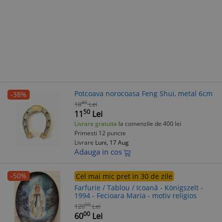
Potcoava norocoasa Feng Shui, metal 6cm
-38%
40
18
Lei
50
11
Lei
Livrare gratuita
la comenzile de 400 lei
Primesti 12 puncte
Livrare
Luni, 17 Aug
Adauga in cos
-50%
Cel mai mic pret in 30 de zile
Farfurie / Tablou / Icoană - Königszelt -
1994 - Fecioara Maria - motiv religios
00
120
Lei
00
60
Lei