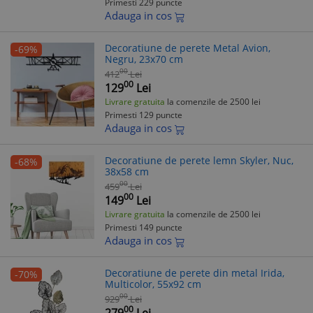
Primesti 229 puncte
Adauga in cos
Decoratiune de perete Metal Avion,
-69%
Negru, 23x70 cm
00
412
Lei
00
129
Lei
Livrare gratuita
la comenzile de 2500 lei
Primesti 129 puncte
Adauga in cos
Decoratiune de perete lemn Skyler, Nuc,
-68%
38x58 cm
00
459
Lei
00
149
Lei
Livrare gratuita
la comenzile de 2500 lei
Primesti 149 puncte
Adauga in cos
Decoratiune de perete din metal Irida,
-70%
Multicolor, 55x92 cm
00
929
Lei
00
279
Lei