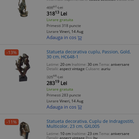
multicolor
67
408
Lei
13
318
Lei
Livrare gratuita
Primesti 318 puncte
Livrare
Vineri, 14 Aug
Adauga in cos
Statueta decorativa cuplu, Passion, Gold,
-13%
30 cm, HC648-1
Latime:
20 cm
Inaltime:
30 cm
Tema:
aniversare
Detalii:
aspect vintage
Culoare:
auriu
68
325
Lei
19
283
Lei
Livrare gratuita
Primesti 283 puncte
Livrare
Vineri, 14 Aug
Adauga in cos
Statueta decorativa, Cuplu de Indragostiti,
-11%
Multicolor, 23 cm, GXL005
Latime:
10 cm
Inaltime:
23 cm
Tema:
aniversare
Detalii:
aspect vintage
Pro:
bv