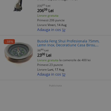
01
232
Lei
09
206
Lei
Livrare gratuita
Primesti 206 puncte
Livrare
Vineri, 14 Aug
Adauga in cos
Busola Feng Shui Profesionala 75mm,
-38%
Lemn Inox, Decoratiune Casa Birou,
Remediu Feng Shui
80
36
Lei
00
23
Lei
Livrare gratuita
la comenzile de 400 lei
Primesti 23 puncte
Livrare
Luni, 17 Aug
Adauga in cos
Publicitate