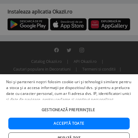
Instaleaza aplicatia Okazii.ro
Catalog Okazii.ro
API Okazii.ro
Cautari populare in Decoratiuni
Termeni si conditii
Contact
Politica de confidentialitate
ANPC
SOL
Noi și partenerii noștri folosim cookie-uri și tehnologii similare pentru
© 2000 - 2026 S.C. BITFACTOR S.R.L.
a stoca și a accesa informații pe dispozitivul dvs. și pentru a prelucra
date cu caracter personal, cum ar fi adresa dvs. IP, identificatori unici
și date de navigare, pentru reclame și conținut personalizat,
măsurarea reclamelor și a conținutului, informații despre audiență și
GESTIONEAZĂ PREFERINȚELE
îmbunătățirea serviciilor.
Furnizori terți (225)
pot, de asemenea,
prelucra datele dvs. în aceste și alte scopuri, inclusiv folosind date
precise de geolocalizare și caracteristici ale dispozitivului. Opțiunile
ACCEPTĂ TOATE
dvs. se aplică doar acestui site web. Unii furnizori se pot baza pe
interes legitim în loc de consimțământ; aveți dreptul să vă opuneți în