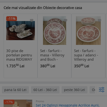
Cele mai vizualizate din Obiecte decorative casa
-11%
30 pise de
Set - farfurii -
Set - farfurii -
portelan pentru
masa - Villeroy
supa / adanci -
masa RIDGWAY
and Boch -
Villeroy and
WINDSOR farfurii
Burgenland - 5
Boch -
50
00
00
1.735
Lei
380
Lei
350
Lei
platouri desenate
persoane - 27 cm
Burgenland - 6
manual pasari si
persoane
flori set serviciu
Anglia
pana la 60 Lei
60 Lei - 360 Lei
peste 360 Lei
Oem
Promo
-17%
Set 24 Oglinzi Hexagonale Acrilice Aurii,