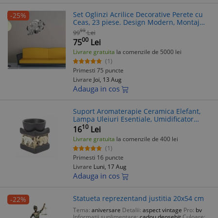
Set Oglinzi Acrilice Decorative Perete cu
-25%
Ceas, 23 piese. Design Modern, Montaj
Facil. Decoratiuni Casa, DIY
99
99
Lei
00
75
Lei
Livrare gratuita
la comenzile de 5000 lei
(1)
Primesti 75 puncte
Livrare
Joi, 13 Aug
Adauga in cos
Suport Aromaterapie Ceramica Elefant,
Lampa Uleiuri Esentiale, Umidificator
Camera, Decoratiune Casa
10
16
Lei
Livrare gratuita
la comenzile de 400 lei
(1)
Primesti 16 puncte
Livrare
Luni, 17 Aug
Adauga in cos
Statueta reprezentand justitia 20x54 cm
-22%
Tema:
aniversare
Detalii:
aspect vintage
Pro:
bv
Informatii suplimentare:
cadou deosebit
Culoare: