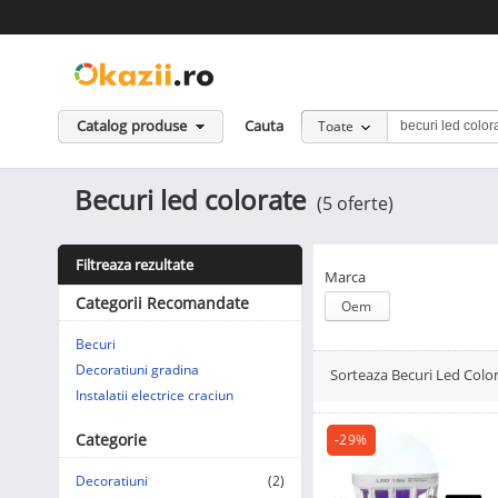
Catalog produse
Cauta
Toate
Becuri led colorate
(5 oferte)
Filtreaza rezultate
Marca
Categorii Recomandate
Oem
Becuri
Decoratiuni gradina
Sorteaza Becuri Led Colo
Afisare Lista
Afisare galerie
Instalatii electrice craciun
Categorie
-29%
Decoratiuni
(2)