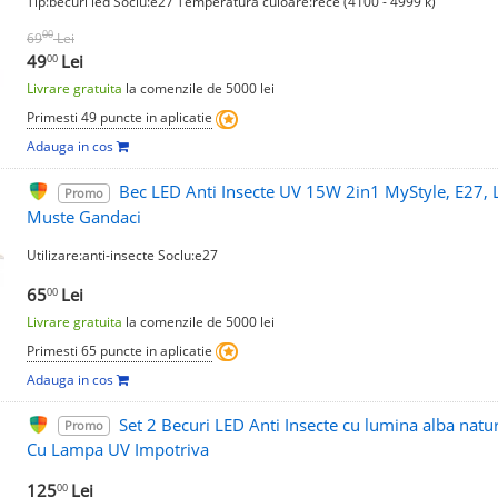
Tip:becuri led Soclu:e27 Temperatura culoare:rece (4100 - 4999 k)
00
69
Lei
49
Lei
00
Livrare gratuita
la comenzile de 5000 lei
Primesti 49 puncte in aplicatie
Adauga in cos
Bec LED Anti Insecte UV 15W 2in1 MyStyle, E27, 
Promo
Muste Gandaci
Utilizare:anti-insecte Soclu:e27
65
Lei
00
Livrare gratuita
la comenzile de 5000 lei
Primesti 65 puncte in aplicatie
Adauga in cos
Set 2 Becuri LED Anti Insecte cu lumina alba natu
Promo
Cu Lampa UV Impotriva
125
Lei
00