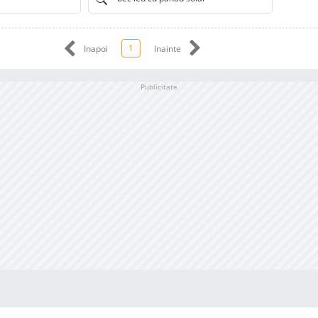
1
Inapoi
Inainte
Publicitate