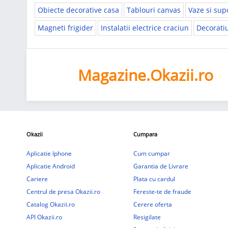
Obiecte decorative casa
Tablouri canvas
Vaze si supo
Magneti frigider
Instalatii electrice craciun
Decorati
Magazine.Okazii.ro
Okazii
Cumpara
Aplicatie Iphone
Cum cumpar
Aplicatie Android
Garantia de Livrare
Cariere
Plata cu cardul
Centrul de presa Okazii.ro
Fereste-te de fraude
Catalog Okazii.ro
Cerere oferta
API Okazii.ro
Resigilate