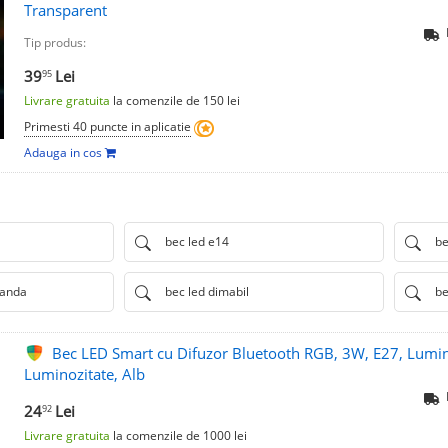
Transparent
Tip produs:
39
Lei
95
Livrare gratuita
la comenzile de 150 lei
Primesti 40 puncte in aplicatie
Adauga in cos
bec led e14
be
manda
bec led dimabil
be
Bec LED Smart cu Difuzor Bluetooth RGB, 3W, E27, Lumin
Luminozitate, Alb
24
Lei
92
Livrare gratuita
la comenzile de 1000 lei