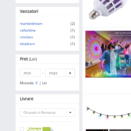
Vanzatori
marketdream
(2)
raftonline
(1)
cmclass
(1)
elsalesro
(1)
Pret
(Lei)
-
Moneda:
€
|
Lei
Livrare
Oriunde in Romania