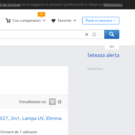
00 de produse
de la magazine si vanzatori profesionisti in Okazii.ro
Marketplace
0
Cos cumparaturi
Favorite
Pune in vanzare
×
Seteaza alerta
Publicitate
Vizualizeaza ca:
 E27, 2in1, Lampa UV, Elimina
Urmarit de 1 utilizator