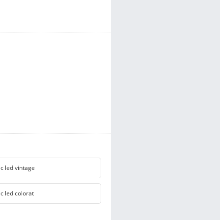
c led vintage
c led colorat