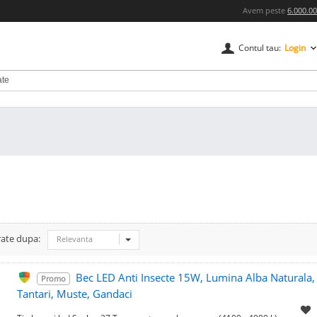
Avem peste
6.000.0
Contul tau:
Login
rate dupa:
Relevanta
Bec LED Anti Insecte 15W, Lumina Alba Naturala,
Promo
Tantari, Muste, Gandaci