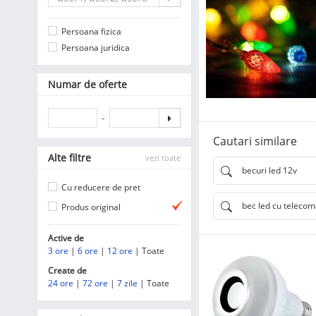
Persoana fizica
Persoana juridica
Numar de oferte
-
Cautari similare
Alte filtre
vezi toate
becuri led 12v
Cu reducere de pret
bec led cu teleco
Produs original
Active de
3 ore
|
6 ore
|
12 ore
| Toate
Create de
24 ore
|
72 ore
|
7 zile
| Toate