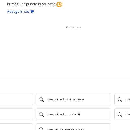
Primesti 25 puncte in aplicatie
Adauga in cos
Publicitate
becuri led lumina rece
be
becuri led cu baterii
be
bec led cu panou solar