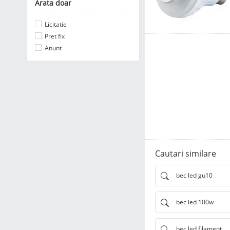
Arata doar
Licitatie
Pret fix
Anunt
Cautari similare
bec led gu10
bec led 100w
bec led filament