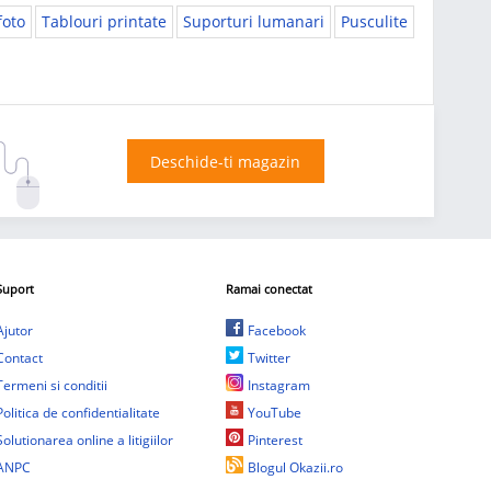
foto
Tablouri printate
Suporturi lumanari
Pusculite
Deschide-ti magazin
Suport
Ramai conectat
Ajutor
Facebook
Contact
Twitter
Termeni si conditii
Instagram
Politica de confidentialitate
YouTube
Solutionarea online a litigiilor
Pinterest
ANPC
Blogul Okazii.ro