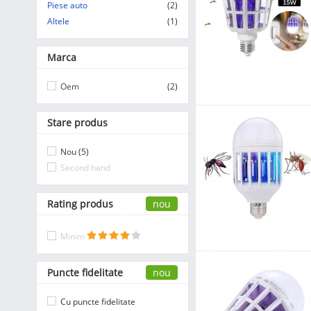
Piese auto
(2)
Altele
(1)
Marca
Oem
(2)
Stare produs
Nou (5)
Second hand
Rating produs
nou
Minim
Puncte fidelitate
nou
Cu puncte fidelitate