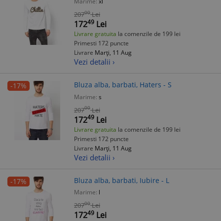
Marime:
xl
00
207
Lei
49
172
Lei
Livrare gratuita
la comenzile de 199 lei
Primesti 172 puncte
Livrare
Marți, 11 Aug
Vezi detalii ›
Bluza alba, barbati, Haters - S
-17%
Marime:
s
00
207
Lei
49
172
Lei
Livrare gratuita
la comenzile de 199 lei
Primesti 172 puncte
Livrare
Marți, 11 Aug
Vezi detalii ›
Bluza alba, barbati, Iubire - L
-17%
Marime:
l
00
207
Lei
49
172
Lei