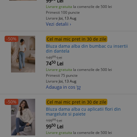
99
Lei
Livrare gratuita
la comenzile de 500 lei
Primesti 100 puncte
Livrare
Joi, 13 Aug
Vezi detalii ›
-50%
Cel mai mic pret in 30 de zile
Bluza dama alba din bumbac cu insertii
din dantela
00
149
Lei
50
74
Lei
Livrare gratuita
la comenzile de 500 lei
Primesti 75 puncte
Livrare
Joi, 13 Aug
Adauga in cos
-50%
Cel mai mic pret in 30 de zile
Bluza dama alba cu aplicatii flori din
margelute si paiete
00
199
Lei
50
99
Lei
Livrare gratuita
la comenzile de 500 lei