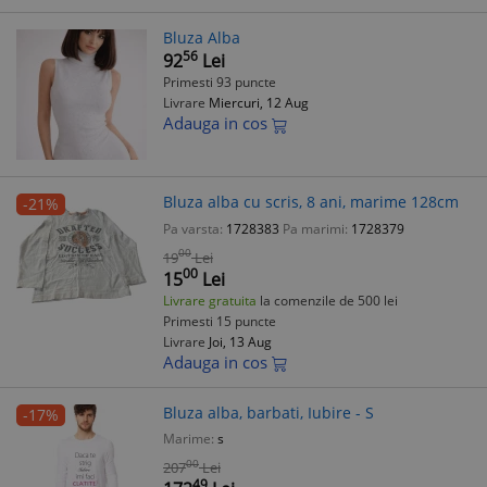
Bluza Alba
56
92
Lei
Primesti 93 puncte
Livrare
Miercuri, 12 Aug
Adauga in cos
Bluza alba cu scris, 8 ani, marime 128cm
-21%
Pa varsta:
1728383
Pa marimi:
1728379
00
19
Lei
00
15
Lei
Livrare gratuita
la comenzile de 500 lei
Primesti 15 puncte
Livrare
Joi, 13 Aug
Adauga in cos
Bluza alba, barbati, Iubire - S
-17%
Marime:
s
00
207
Lei
49