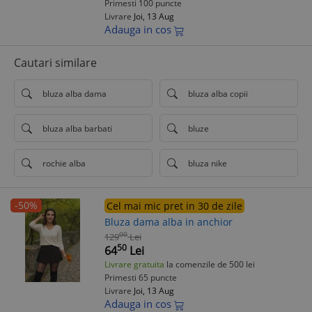
Primesti 100 puncte
Livrare
Joi, 13 Aug
Adauga in cos
Cautari similare
bluza alba dama
bluza alba copii
bluza alba barbati
bluze
rochie alba
bluza nike
-50%
Cel mai mic pret in 30 de zile
Bluza dama alba in anchior
00
129
Lei
50
64
Lei
Livrare gratuita
la comenzile de 500 lei
Primesti 65 puncte
Livrare
Joi, 13 Aug
Adauga in cos