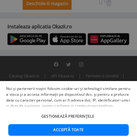
Deschide-ti magazin
Instaleaza aplicatia Okazii.ro
Catalog Okazii.ro
API Okazii.ro
Termeni si conditii
Contact
Politica de confidentialitate
ANPC
SOL
Noi și partenerii noștri folosim cookie-uri și tehnologii similare pentru
© 2000 - 2026 S.C. BITFACTOR S.R.L.
a stoca și a accesa informații pe dispozitivul dvs. și pentru a prelucra
date cu caracter personal, cum ar fi adresa dvs. IP, identificatori unici
și date de navigare, pentru reclame și conținut personalizat,
măsurarea reclamelor și a conținutului, informații despre audiență și
GESTIONEAZĂ PREFERINȚELE
îmbunătățirea serviciilor.
Furnizori terți (225)
pot, de asemenea,
prelucra datele dvs. în aceste și alte scopuri, inclusiv folosind date
precise de geolocalizare și caracteristici ale dispozitivului. Opțiunile
ACCEPTĂ TOATE
dvs. se aplică doar acestui site web. Unii furnizori se pot baza pe