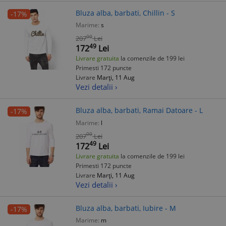
Bluza alba, barbati, Chillin - S
-17%
Marime:
s
00
207
Lei
49
172
Lei
Livrare gratuita
la comenzile de 199 lei
Primesti 172 puncte
Livrare
Marți, 11 Aug
Vezi detalii ›
Bluza alba, barbati, Ramai Datoare - L
-17%
Marime:
l
00
207
Lei
49
172
Lei
Livrare gratuita
la comenzile de 199 lei
Primesti 172 puncte
Livrare
Marți, 11 Aug
Vezi detalii ›
Bluza alba, barbati, Iubire - M
-17%
Marime:
m