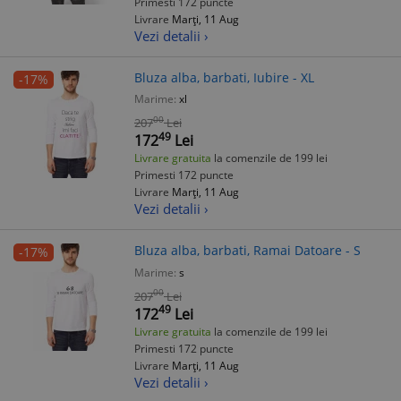
Primesti 172 puncte
Livrare
Marți, 11 Aug
Vezi detalii ›
Bluza alba, barbati, Iubire - XL
-17%
Marime:
xl
00
207
Lei
49
172
Lei
Livrare gratuita
la comenzile de 199 lei
Primesti 172 puncte
Livrare
Marți, 11 Aug
Vezi detalii ›
Bluza alba, barbati, Ramai Datoare - S
-17%
Marime:
s
00
207
Lei
49
172
Lei
Livrare gratuita
la comenzile de 199 lei
Primesti 172 puncte
Livrare
Marți, 11 Aug
Vezi detalii ›