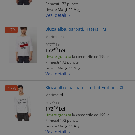
Primesti 172 puncte
Livrare
Marți, 11 Aug
Vezi detalii ›
Bluza alba, barbati, Haters - M
-17%
Marime:
m
00
207
Lei
49
172
Lei
Livrare gratuita
la comenzile de 199 lei
Primesti 172 puncte
Livrare
Marți, 11 Aug
Vezi detalii ›
Bluza alba, barbati, Limited Edition - XL
-17%
Marime:
xl
00
207
Lei
49
172
Lei
Livrare gratuita
la comenzile de 199 lei
Primesti 172 puncte
Livrare
Marți, 11 Aug
Vezi detalii ›