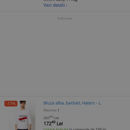
Vezi detalii ›
Publicitate
Bluza alba, barbati, Haters - L
-17%
Marime:
l
00
207
Lei
49
172
Lei
Livrare gratuita
la comenzile de 199 lei