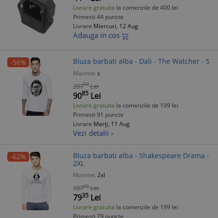
Livrare gratuita
la comenzile de 400 lei
Primesti 44 puncte
Livrare
Miercuri, 12 Aug
Adauga in cos
Bluza barbati alba - Dali - The Watcher - S
-56%
Marime:
s
00
207
Lei
85
90
Lei
Livrare gratuita
la comenzile de 199 lei
Primesti 91 puncte
Livrare
Marți, 11 Aug
Vezi detalii ›
Bluza barbati alba - Shakespeare Drama -
-62%
2XL
Marime:
2xl
00
207
Lei
35
79
Lei
Livrare gratuita
la comenzile de 199 lei
Primesti 79 puncte