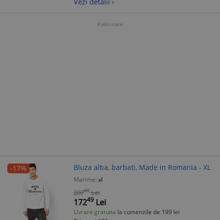
Vezi detalii ›
Publicitate
Bluza alba, barbati, Made in Romania - XL
-17%
Marime:
xl
00
207
Lei
49
172
Lei
Livrare gratuita
la comenzile de 199 lei