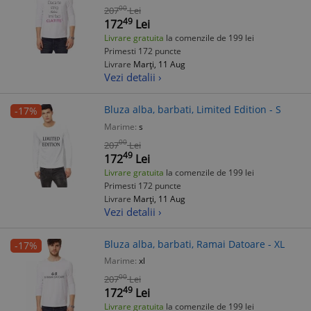
00
207
Lei
49
172
Lei
Livrare gratuita
la comenzile de 199 lei
Primesti 172 puncte
Livrare
Marți, 11 Aug
Vezi detalii ›
Bluza alba, barbati, Limited Edition - S
-17%
Marime:
s
00
207
Lei
49
172
Lei
Livrare gratuita
la comenzile de 199 lei
Primesti 172 puncte
Livrare
Marți, 11 Aug
Vezi detalii ›
Bluza alba, barbati, Ramai Datoare - XL
-17%
Marime:
xl
00
207
Lei
49
172
Lei
Livrare gratuita
la comenzile de 199 lei