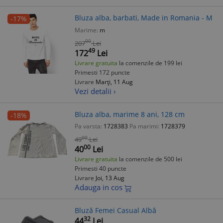
Bluza alba, barbati, Made in Romania - M
-17%
Marime:
m
00
207
Lei
49
172
Lei
Livrare gratuita
la comenzile de 199 lei
Primesti 172 puncte
Livrare
Marți, 11 Aug
Vezi detalii ›
Bluza alba, marime 8 ani, 128 cm
-18%
Pa varsta:
1728383
Pa marimi:
1728379
00
49
Lei
00
40
Lei
Livrare gratuita
la comenzile de 500 lei
Primesti 40 puncte
Livrare
Joi, 13 Aug
Adauga in cos
Bluză Femei Casual Albă
32
44
Lei