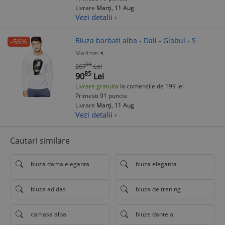
Livrare
Marți, 11 Aug
Vezi detalii ›
Bluza barbati alba - Dali - Globul - S
-56%
Marime:
s
00
207
Lei
85
90
Lei
Livrare gratuita
la comenzile de 199 lei
Primesti 91 puncte
Livrare
Marți, 11 Aug
Vezi detalii ›
Cautari similare
bluza dama eleganta
bluza eleganta
bluza adidas
bluza de trening
camasa alba
bluze dantela