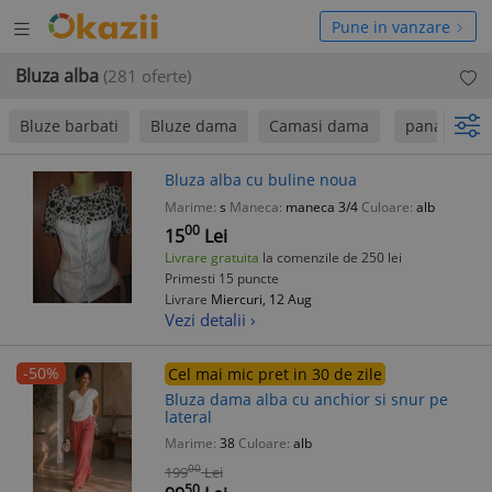
Deschide
hide
Pune in vanzare
meniul
niul
Bluza alba
(281 oferte)
Bluze barbati
Bluze dama
Camasi dama
pana la 120
Bluza alba cu buline noua
Marime:
s
Maneca:
maneca 3/4
Culoare:
alb
00
15
Lei
Livrare gratuita
la comenzile de 250 lei
Primesti 15 puncte
Livrare
Miercuri, 12 Aug
Vezi detalii ›
-50%
Cel mai mic pret in 30 de zile
Bluza dama alba cu anchior si snur pe
lateral
Marime:
38
Culoare:
alb
00
199
Lei
50