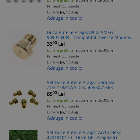
Livrare gratuita
la comenzile de 350 lei
Primesti 53 puncte
Livrare
Joi, 13 Aug
Adauga in cos
Duza Butelie Aragaz/Plita SMEG
909010489 - Compatibil Diverse Modele
(Verificare Model Recomandata)
00
33
Lei
Livrare gratuita
la comenzile de 350 lei
Primesti 33 puncte
Livrare
Joi, 13 Aug
Adauga in cos
Set Duze Butelie Aragaz Zanussi
ZCG210M1WA, Cod 4055071668
00
85
Lei
Livrare gratuita
la comenzile de 350 lei
Primesti 85 puncte
Livrare
Joi, 13 Aug
Adauga in cos
Set Duze Butelie Aragaz Arctic Beko
4431910170 - Duze GPL Aragazuri