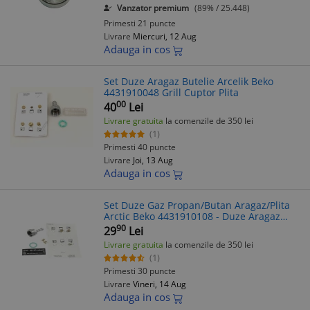
Vanzator premium
(89% / 25.448)
Primesti 21 puncte
Livrare
Miercuri, 12 Aug
Adauga in cos
Set Duze Aragaz Butelie Arcelik Beko
4431910048 Grill Cuptor Plita
00
40
Lei
Livrare gratuita
la comenzile de 350 lei
(1)
Primesti 40 puncte
Livrare
Joi, 13 Aug
Adauga in cos
Set Duze Gaz Propan/Butan Aragaz/Plita
Arctic Beko 4431910108 - Duze Aragaz
Butelie Beko
90
29
Lei
Livrare gratuita
la comenzile de 350 lei
(1)
Primesti 30 puncte
Livrare
Vineri, 14 Aug
Adauga in cos