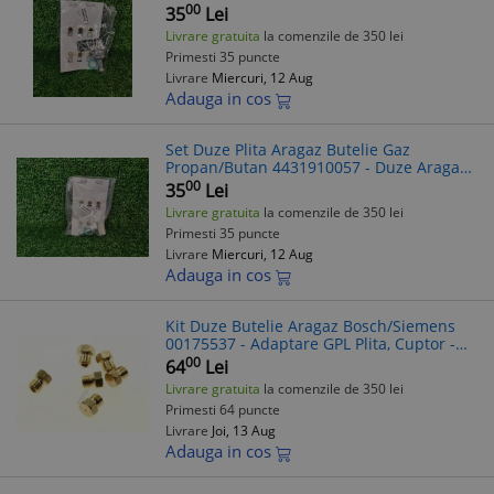
00
35
Lei
Livrare gratuita
la comenzile de 350 lei
Primesti 35 puncte
Livrare
Miercuri, 12 Aug
Adauga in cos
Set Duze Plita Aragaz Butelie Gaz
Propan/Butan 4431910057 - Duze Aragaz
Butelie
00
35
Lei
Livrare gratuita
la comenzile de 350 lei
Primesti 35 puncte
Livrare
Miercuri, 12 Aug
Adauga in cos
Kit Duze Butelie Aragaz Bosch/Siemens
00175537 - Adaptare GPL Plita, Cuptor -
Compatibil Diverse Modele
00
64
Lei
Livrare gratuita
la comenzile de 350 lei
Primesti 64 puncte
Livrare
Joi, 13 Aug
Adauga in cos