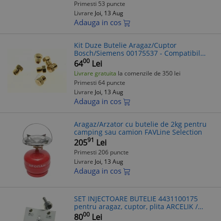
Primesti 53 puncte
Livrare
Joi, 13 Aug
Adauga in cos
Kit Duze Butelie Aragaz/Cuptor
Bosch/Siemens 00175537 - Compatibil
Diverse Modele
00
64
Lei
Livrare gratuita
la comenzile de 350 lei
Primesti 64 puncte
Livrare
Joi, 13 Aug
Adauga in cos
Aragaz/Arzator cu butelie de 2kg pentru
camping sau camion FAVLine Selection
91
205
Lei
Primesti 206 puncte
Livrare
Joi, 13 Aug
Adauga in cos
SET INJECTOARE BUTELIE 4431100175
pentru aragaz, cuptor, plita ARCELIK /
BEKO
00
80
Lei