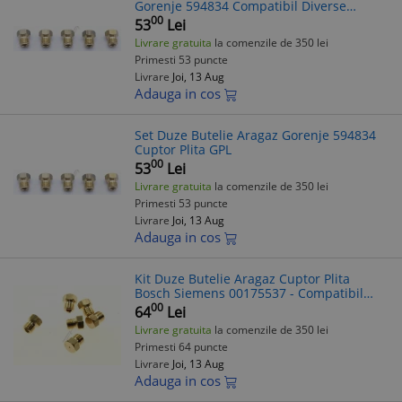
Gorenje 594834 Compatibil Diverse
Modele
00
53
Lei
Livrare gratuita
la comenzile de 350 lei
Primesti 53 puncte
Livrare
Joi, 13 Aug
Adauga in cos
Set Duze Butelie Aragaz Gorenje 594834
Cuptor Plita GPL
00
53
Lei
Livrare gratuita
la comenzile de 350 lei
Primesti 53 puncte
Livrare
Joi, 13 Aug
Adauga in cos
Kit Duze Butelie Aragaz Cuptor Plita
Bosch Siemens 00175537 - Compatibil
Diverse Modele
00
64
Lei
Livrare gratuita
la comenzile de 350 lei
Primesti 64 puncte
Livrare
Joi, 13 Aug
Adauga in cos