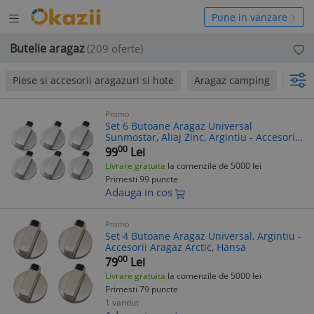
Deschide
hide
Pune in vanzare
meniul
niul
Butelie aragaz
(209 oferte)
Piese si accesorii aragazuri si hote
Aragaz camping
Arag
Promo
Set 6 Butoane Aragaz Universal
Sunmostar, Aliaj Zinc, Argintiu - Accesorii
Aragaz
00
99
Lei
Livrare gratuita
la comenzile de 5000 lei
Primesti 99 puncte
Adauga in cos
Promo
Set 4 Butoane Aragaz Universal, Argintiu -
Accesorii Aragaz Arctic, Hansa
00
79
Lei
Livrare gratuita
la comenzile de 5000 lei
Primesti 79 puncte
1 vandut