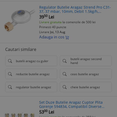
Regulator Butelie Aragaz Strend Pro C31-
37, 37 mbar, 10mm, Debit 1.5kg/h,
Presiune Max 7.5 bar
50
39
Lei
Livrare gratuita
la comenzile de 500 lei
Primesti 40 puncte
Livrare
Joi, 13 Aug
Adauga in cos
Cautari similare
butelii aragaz second
butelii aragaz cu guler
hand
reductie butelie aragaz
ceas butelie aragaz
regulator butelie aragaz
cheie butelie aragaz
Set Duze Butelie Aragaz Cuptor Plita
Gorenje 594834, Compatibil Diverse
Modele
00
53
Lei