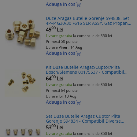
Adauga in cos
Duze Aragaz Butelie Gorenje 594838, Set
4P+P G30/30 FS16 SER ASSY, Gaz Propan
Butan
90
49
Lei
Livrare gratuita
la comenzile de 350 lei
Primesti 50 puncte
Livrare
Vineri, 14 Aug
Adauga in cos
Kit Duze Butelie Aragaz/Cuptor/Plita
Bosch/Siemens 00175537 - Compatibil
Diverse Modele
00
64
Lei
Livrare gratuita
la comenzile de 350 lei
Primesti 64 puncte
Livrare
Joi, 13 Aug
Adauga in cos
Set Duze Butelie Aragaz Cuptor Plita
Gorenje 594834 - Compatibil Diverse
Modele
00
53
Lei
Livrare gratuita
la comenzile de 350 lei