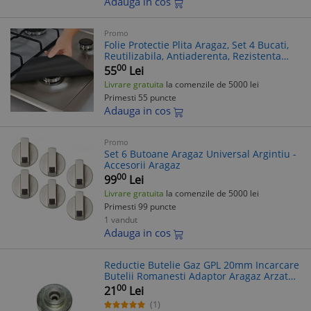
Adauga in cos
Promo
Folie Protectie Plita Aragaz, Set 4 Bucati,
Reutilizabila, Antiaderenta, Rezistenta
Caldura, Universal, Negru
00
55
Lei
Livrare gratuita
la comenzile de 5000 lei
Primesti 55 puncte
Adauga in cos
Promo
Set 6 Butoane Aragaz Universal Argintiu -
Accesorii Aragaz
00
99
Lei
Livrare gratuita
la comenzile de 5000 lei
Primesti 99 puncte
1 vandut
Adauga in cos
Reductie Butelie Gaz GPL 20mm Incarcare
Butelii Romanesti Adaptor Aragaz Arzator
Camping
00
21
Lei
(1)