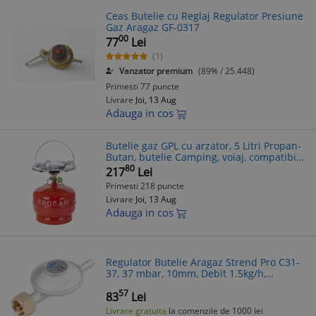
Ceas Butelie cu Reglaj Regulator Presiune
Gaz Aragaz GF-0317
00
77
Lei
(1)
Vanzator premium
(89% / 25.448)
Primesti 77 puncte
Livrare
Joi, 13 Aug
Adauga in cos
Butelie gaz GPL cu arzator, 5 Litri Propan-
Butan, butelie Camping, voiaj, compatibila
cu aragaz, filet 1/2, metal
80
217
Lei
Primesti 218 puncte
Livrare
Joi, 13 Aug
Adauga in cos
Regulator Butelie Aragaz Strend Pro C31-
37, 37 mbar, 10mm, Debit 1.5kg/h,
Presiune Max 7.5 bar
57
83
Lei
Livrare gratuita
la comenzile de 1000 lei