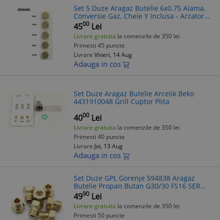
Set 5 Duze Aragaz Butelie 6x0.75 Alama,
Conversie Gaz, Cheie Y Inclusa - Arzator
Mic, Mijlociu, Mare, Cuptor
00
45
Lei
Livrare gratuita
la comenzile de 350 lei
Primesti 45 puncte
Livrare
Vineri, 14 Aug
Adauga in cos
Set Duze Aragaz Butelie Arcelik Beko
4431910048 Grill Cuptor Plita
00
40
Lei
Livrare gratuita
la comenzile de 350 lei
Primesti 40 puncte
Livrare
Joi, 13 Aug
Adauga in cos
Set Duze GPL Gorenje 594838 Aragaz
Butelie Propan Butan G30/30 FS16 SER
ASSY 4 Bucati + Pilot
90
49
Lei
Livrare gratuita
la comenzile de 350 lei
Primesti 50 puncte