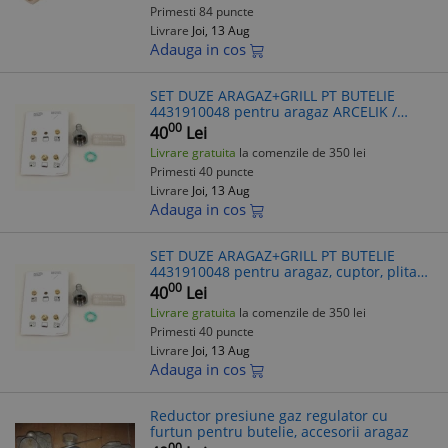
Primesti 84 puncte
Livrare
Joi, 13 Aug
Adauga in cos
SET DUZE ARAGAZ+GRILL PT BUTELIE
4431910048 pentru aragaz ARCELIK /
BEKO
00
40
Lei
Livrare gratuita
la comenzile de 350 lei
Primesti 40 puncte
Livrare
Joi, 13 Aug
Adauga in cos
SET DUZE ARAGAZ+GRILL PT BUTELIE
4431910048 pentru aragaz, cuptor, plita
ARCELIK / BEKO
00
40
Lei
Livrare gratuita
la comenzile de 350 lei
Primesti 40 puncte
Livrare
Joi, 13 Aug
Adauga in cos
Reductor presiune gaz regulator cu
furtun pentru butelie, accesorii aragaz
00