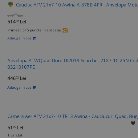
Cauciuc ATV 21x7-10 Awina A-878B 4PR - Anvelopa Moto
90
570
Lei
514
Lei
80
Primesti 515 puncte in aplicatie
Adauga in cos
Anvelopa ATV/Quad Duro DI2019 Scorcher 21X7-10 25N Co
03210107PE
446
Lei
02
Adauga in cos
Camera Aer ATV 21x7-10 TR13 Awina - Cauciucuri Quad, Bug
51
Lei
00
1 vandut