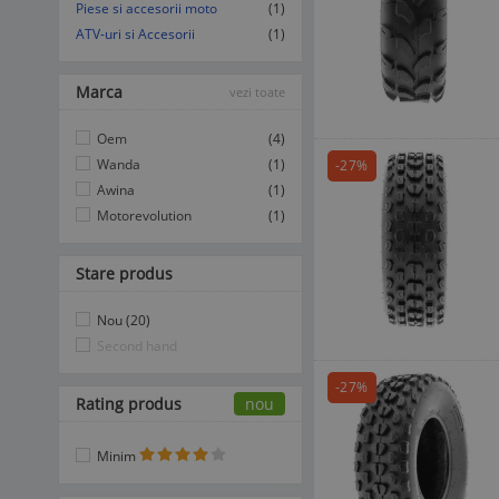
Piese si accesorii moto
(1)
ATV-uri si Accesorii
(1)
Marca
vezi toate
Oem
(4)
Wanda
(1)
-27%
Awina
(1)
Motorevolution
(1)
Stare produs
Nou (20)
Second hand
-27%
Rating produs
nou
Minim