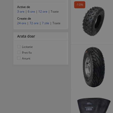
-10%
Active de
3 ore
|
6 ore
|
12 ore
| Toate
Create de
24 ore
|
72 ore
|
7 zile
| Toate
Arata doar
Licitatie
Pret fix
Anunt