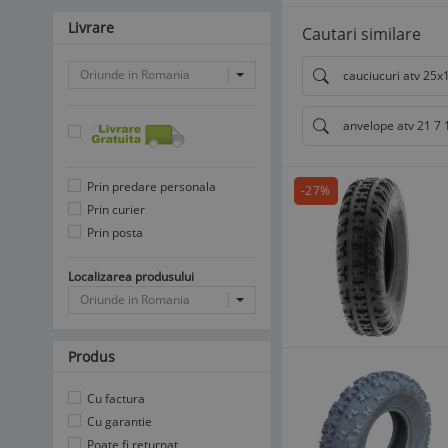
Livrare
Cautari similare
Oriunde in Romania
cauciucuri atv 25x
anvelope atv 21 7 
Prin predare personala
-27%
Prin curier
Prin posta
Localizarea produsului
Oriunde in Romania
Produs
Cu factura
Cu garantie
Poate fi returnat