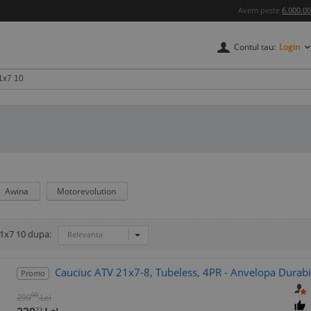
Avem peste
6.000.0
Contul tau:
Login
Awina
Motorevolution
21x7 10 dupa:
Relevanta
Cauciuc ATV 21x7-8, Tubeless, 4PR - Anvelopa Durabil
Promo
00
299
Lei
23