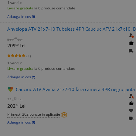
1 vandut
Livrare gratuita
la 6 produse comandate
Adauga in cos
Anvelopa ATV 21x7-10 Tubeless 4PR Cauciuc ATV 21x7x10, D
00
287
Lei
209
Lei
00
(1)
1 vandut
Livrare gratuita
la 6 produse comandate
Adauga in cos
Cauciuc ATV Awina 21x7-10 fara camera 4PR negru janta 
53
334
Lei
202
Lei
34
Primesti 202 puncte in aplicatie
Adauga in cos