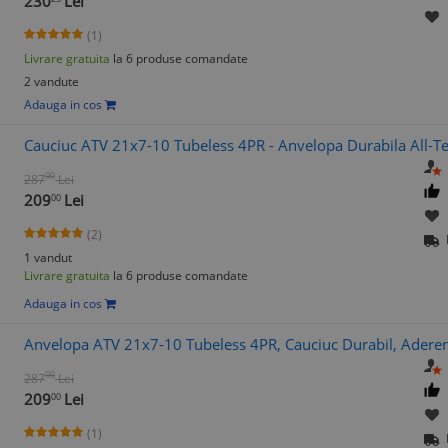
230
Lei
(1)
Livrare gratuita
la 6 produse comandate
2 vandute
Adauga in cos
Cauciuc ATV 21x7-10 Tubeless 4PR - Anvelopa Durabila All-T
00
287
Lei
209
Lei
00
(2)
1 vandut
Livrare gratuita
la 6 produse comandate
Adauga in cos
Anvelopa ATV 21x7-10 Tubeless 4PR, Cauciuc Durabil, Aderen
00
287
Lei
209
Lei
00
(1)