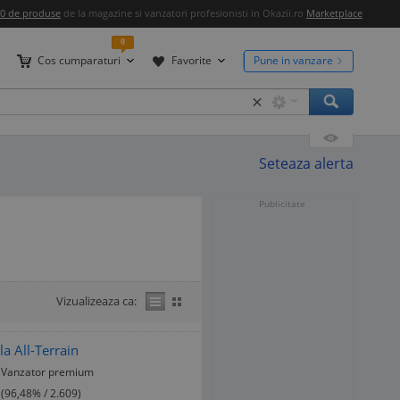
00 de produse
de la magazine si vanzatori profesionisti in Okazii.ro
Marketplace
0
Cos cumparaturi
Favorite
Pune in vanzare
×
Seteaza alerta
Publicitate
Vizualizeaza ca:
a All-Terrain
Vanzator premium
(96,48% / 2.609)