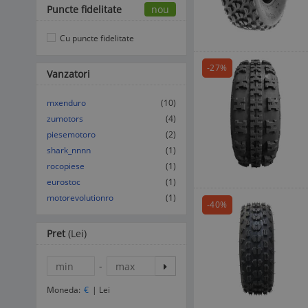
Puncte fidelitate
nou
Cu puncte fidelitate
-27%
Vanzatori
mxenduro
(10)
zumotors
(4)
piesemotoro
(2)
shark_nnnn
(1)
rocopiese
(1)
eurostoc
(1)
motorevolutionro
(1)
-40%
Pret
(Lei)
-
Moneda:
€
|
Lei