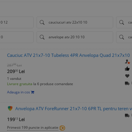
10 12
cauciucuri atv 22x10 10
ca
10
anvelope atv 20 10 10
ca
Cauciuc ATV 21x7-10 Tubeless 4PR Anvelopa Quad 21x7x10
00
287
Lei
209
Lei
00
1 vandut
Livrare gratuita
la 6 produse comandate
Adauga in cos
Anvelopa ATV ForeRunner 21x7-10 6PR TL pentru teren v
199
Lei
13
Primesti 199 puncte in aplicatie