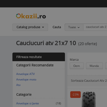
Catalog produse
Cauta
Toate
Cauciucuri atv 21x7 10
(20 oferte)
Filtreaza rezultate
Marca
Categorii Recomandate
Oem
Wanda
Anvelope ATV
Anvelope moto
Sorteaza Cauciucuri Atv 
Afisare Lista
Afisare galerie
Atv
Categorie
-23%
Anvelope si Jante
(18)