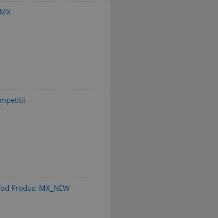
 MX
petitii
 Cod Produs: MX_NEW