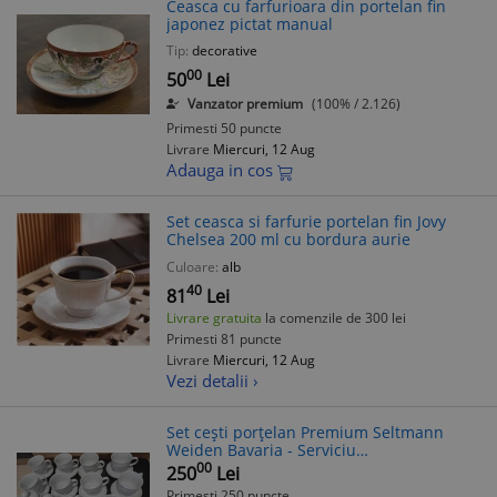
Ceasca cu farfurioara din portelan fin
japonez pictat manual
Tip:
decorative
00
50
Lei
Vanzator premium
(100% / 2.126)
Primesti 50 puncte
Livrare
Miercuri, 12 Aug
Adauga in cos
Set ceasca si farfurie portelan fin Jovy
Chelsea 200 ml cu bordura aurie
Culoare:
alb
40
81
Lei
Livrare gratuita
la comenzile de 300 lei
Primesti 81 puncte
Livrare
Miercuri, 12 Aug
Vezi detalii ›
Set cești porțelan Premium Seltmann
Weiden Bavaria - Serviciu
cafea/cappuccino
00
250
Lei
Primesti 250 puncte