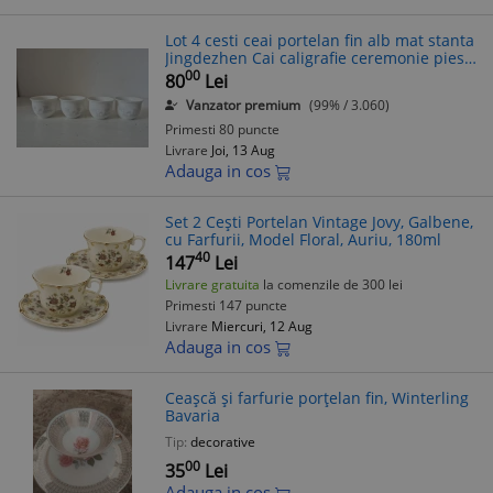
Lot 4 cesti ceai portelan fin alb mat stanta
Jingdezhen Cai caligrafie ceremonie piese
colectie, set asiatic, ceremonia ceaiului
00
80
Lei
Vanzator premium
(99% / 3.060)
Primesti 80 puncte
Livrare
Joi, 13 Aug
Adauga in cos
Set 2 Cești Portelan Vintage Jovy, Galbene,
cu Farfurii, Model Floral, Auriu, 180ml
40
147
Lei
Livrare gratuita
la comenzile de 300 lei
Primesti 147 puncte
Livrare
Miercuri, 12 Aug
Adauga in cos
Ceașcă și farfurie porțelan fin, Winterling
Bavaria
Tip:
decorative
00
35
Lei
Adauga in cos