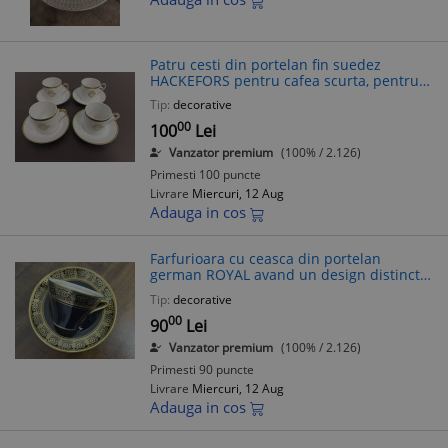
Patru cesti din portelan fin suedez
HACKEFORS pentru cafea scurta, pentru
RISTRETTO
Tip:
decorative
00
100
Lei
Vanzator premium
(100% / 2.126)
Primesti 100 puncte
Livrare
Miercuri, 12 Aug
Adauga in cos
Farfurioara cu ceasca din portelan
german ROYAL avand un design distinctiv
cu cobalt și aur
Tip:
decorative
00
90
Lei
Vanzator premium
(100% / 2.126)
Primesti 90 puncte
Livrare
Miercuri, 12 Aug
Adauga in cos