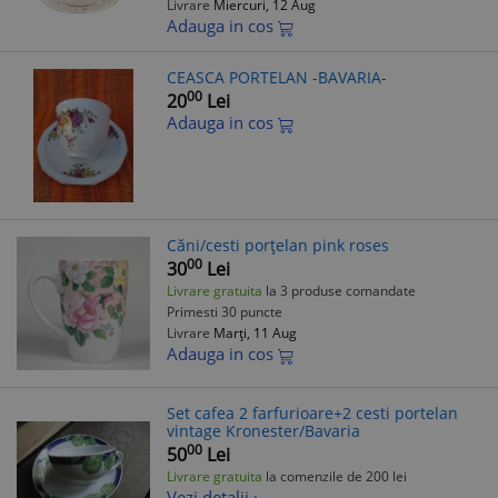
Livrare
Miercuri, 12 Aug
Adauga in cos
CEASCA PORTELAN -BAVARIA-
00
20
Lei
Adauga in cos
Căni/cesti porțelan pink roses
00
30
Lei
Livrare gratuita
la 3 produse comandate
Primesti 30 puncte
Livrare
Marți, 11 Aug
Adauga in cos
Set cafea 2 farfurioare+2 cesti portelan
vintage Kronester/Bavaria
00
50
Lei
Livrare gratuita
la comenzile de 200 lei
Vezi detalii ›