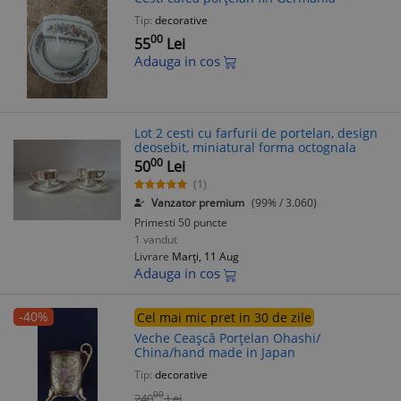
Tip:
decorative
00
55
Lei
Adauga in cos
Lot 2 cesti cu farfurii de portelan, design
deosebit, miniatural forma octognala
00
50
Lei
(1)
Vanzator premium
(99% / 3.060)
Primesti 50 puncte
1 vandut
Livrare
Marți, 11 Aug
Adauga in cos
-40%
Cel mai mic pret in 30 de zile
Veche Ceașcă Porțelan Ohashi/
China/hand made in Japan
Tip:
decorative
00
240
Lei