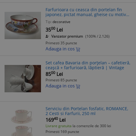
Farfurioara cu ceasca din portelan fin
japonez, pictat manual, gheise cu motive
florale (4)
Tip:
decorative
00
35
Lei
Vanzator premium
(100% / 2.126)
Primesti 35 puncte
Adauga in cos
Set cafea Bavaria din porțelan – cafetieră,
ceașcă + farfurioară, lăptieră | Vintage
00
85
Lei
Primesti 85 puncte
Adauga in cos
Serviciu din Portelan fosfatic, ROMANCE,
2 Cesti si Farfurii, 250 ml
40
169
Lei
Livrare gratuita
la comenzile de 300 lei
Primesti 169 puncte