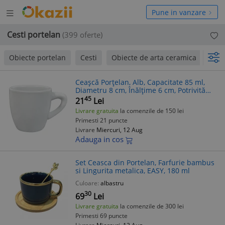
Deschide
hide
Pune in vanzare
meniul
niul
Cesti portelan
(399 oferte)
Obiecte portelan
Cesti
Obiecte de arta ceramica
pan
Ceașcă Porțelan, Alb, Capacitate 85 ml,
Diametru 8 cm, Înălțime 6 cm, Potrivită
pentru Mașina de Spălat Vase și Cuptorul
45
21
Lei
cu Microunde
Livrare gratuita
la comenzile de 150 lei
Primesti 21 puncte
Livrare
Miercuri, 12 Aug
Adauga in cos
Set Ceasca din Portelan, Farfurie bambus
si Lingurita metalica, EASY, 180 ml
Culoare:
albastru
30
69
Lei
Livrare gratuita
la comenzile de 300 lei
Primesti 69 puncte