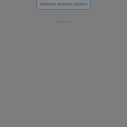
Salveaza aceasta cautare
Publicitate