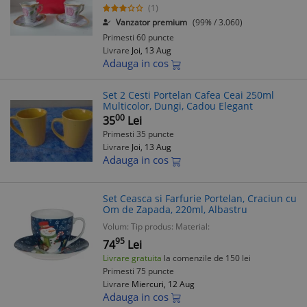
(1)
Vanzator premium
(99% / 3.060)
Primesti 60 puncte
Livrare
Joi, 13 Aug
Adauga in cos
Set 2 Cesti Portelan Cafea Ceai 250ml
Multicolor, Dungi, Cadou Elegant
00
35
Lei
Primesti 35 puncte
Livrare
Joi, 13 Aug
Adauga in cos
Set Ceasca si Farfurie Portelan, Craciun cu
Om de Zapada, 220ml, Albastru
Volum:
Tip produs:
Material:
95
74
Lei
Livrare gratuita
la comenzile de 150 lei
Primesti 75 puncte
Livrare
Miercuri, 12 Aug
Adauga in cos