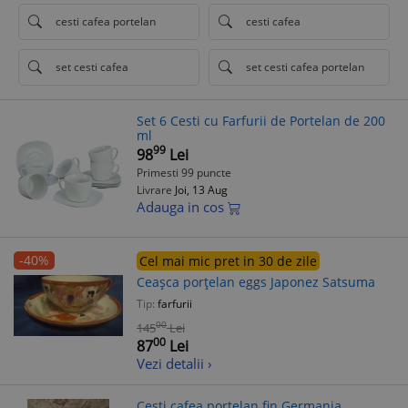
cesti cafea portelan
cesti cafea
set cesti cafea
set cesti cafea portelan
Set 6 Cesti cu Farfurii de Portelan de 200
ml
99
98
Lei
Primesti 99 puncte
Livrare
Joi, 13 Aug
Adauga in cos
-40%
Cel mai mic pret in 30 de zile
Ceașca porțelan eggs Japonez Satsuma
Tip:
farfurii
00
145
Lei
00
87
Lei
Vezi detalii ›
Cesti cafea porțelan fin Germania