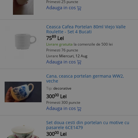
Primesti 25 puncte
Adauga in cos
Ceasca Cafea Portelan 80ml Viejo Valle
Roulette - Set 4 Bucati
89
75
Lei
Livrare gratuita
la comenzile de 500 lei
Primesti 76 puncte
Livrare
Miercuri, 12 Aug
Adauga in cos
Cana, ceasca portelan germana WW2,
veche
Tip:
decorative
00
300
Lei
Primesti 300 puncte
Adauga in cos
Set doua cesti din portelan cu motive cu
pasarele 6CE1479
00
300
Lei