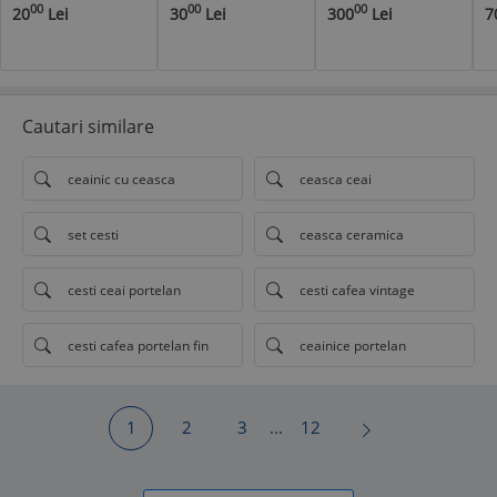
motive cu
d
00
00
00
20
Lei
30
Lei
300
Lei
7
pasarele THBKS
R
C
Cautari similare
ceainic cu ceasca
ceasca ceai
set cesti
ceasca ceramica
cesti ceai portelan
cesti cafea vintage
cesti cafea portelan fin
ceainice portelan
1
2
3
...
12