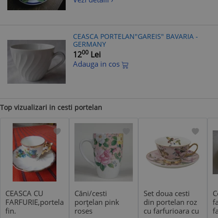
CEASCA PORTELAN"GAREIS" BAVARIA -
GERMANY
00
12
Lei
Adauga in cos
Top vizualizari in cesti portelan
CEASCA CU
Căni/cesti
Set doua cesti
C
FARFURIE,portelan
porțelan pink
din portelan roz
f
fin.
roses
cu farfurioara cu
f