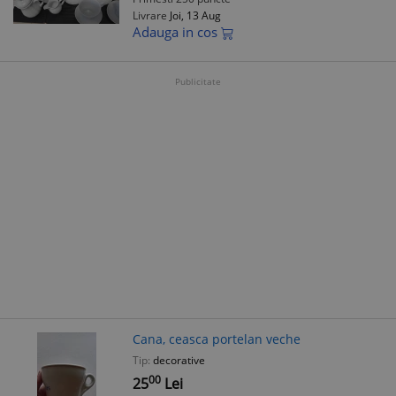
Livrare
Joi, 13 Aug
Adauga in cos
Publicitate
Cana, ceasca portelan veche
Tip:
decorative
00
25
Lei