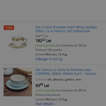
Set 6 Cesti Portelan Inart White Golden,
-10%
200cc, cu 6 Farfurii, Set Cafea/Ceai
47
202
Lei
22
182
Lei
Livrare gratuita
la comenzile de 350 lei
Primesti 182 puncte
Livrare
Miercuri, 12 Aug
Adauga in cos
Set Ceasca si Farfurie Portelan Jovy
LONDON, 200ml, Detalii Aurii - Ceasca
Portelan Cafea/Ceai Eleganta
Culoare:
alb, albastru, galben, mov
60
83
Lei
Livrare gratuita
la comenzile de 300 lei
Primesti 84 puncte
Livrare
Miercuri, 12 Aug
Vezi detalii ›