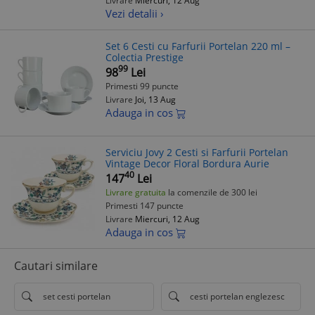
Livrare
Miercuri, 12 Aug
Vezi detalii ›
Set 6 Cesti cu Farfurii Portelan 220 ml –
Colectia Prestige
99
98
Lei
Primesti 99 puncte
Livrare
Joi, 13 Aug
Adauga in cos
Serviciu Jovy 2 Cesti si Farfurii Portelan
Vintage Decor Floral Bordura Aurie
40
147
Lei
Livrare gratuita
la comenzile de 300 lei
Primesti 147 puncte
Livrare
Miercuri, 12 Aug
Adauga in cos
Cautari similare
set cesti portelan
cesti portelan englezesc