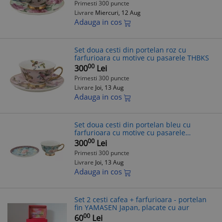
Primesti 300 puncte
Livrare
Miercuri, 12 Aug
Adauga in cos
Set doua cesti din portelan roz cu
farfurioara cu motive cu pasarele THBKS
00
300
Lei
Primesti 300 puncte
Livrare
Joi, 13 Aug
Adauga in cos
Set doua cesti din portelan bleu cu
farfurioara cu motive cu pasarele
6CE1476
00
300
Lei
Primesti 300 puncte
Livrare
Joi, 13 Aug
Adauga in cos
Set 2 cesti cafea + farfurioara - portelan
fin YAMASEN Japan, placate cu aur
00
60
Lei