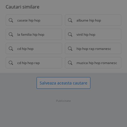
Cautari similare
casete hip hop
albume hip hop
la familia hip hop
vinil hip hop
cd hip hop
hip hop rap romanesc
cd hip hop rap
muzica hip hop romanesc
Salveaza aceasta cautare
Publicitate