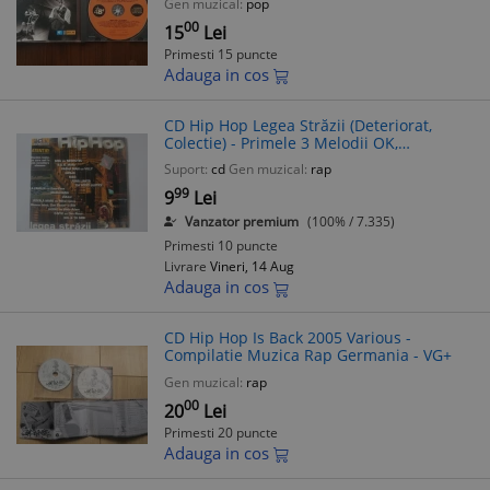
Gen muzical:
pop
00
15
Lei
Primesti 15 puncte
Adauga in cos
CD Hip Hop Legea Străzii (Deteriorat,
Colectie) - Primele 3 Melodii OK,
Compilatie 2000
Suport:
cd
Gen muzical:
rap
99
9
Lei
Vanzator premium
(100% / 7.335)
Primesti 10 puncte
Livrare
Vineri, 14 Aug
Adauga in cos
CD Hip Hop Is Back 2005 Various -
Compilatie Muzica Rap Germania - VG+
Gen muzical:
rap
00
20
Lei
Primesti 20 puncte
Adauga in cos