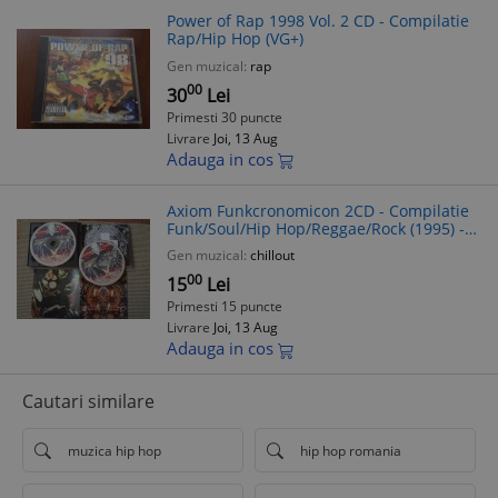
Power of Rap 1998 Vol. 2 CD - Compilatie
Rap/Hip Hop (VG+)
Gen muzical:
rap
00
30
Lei
Primesti 30 puncte
Livrare
Joi, 13 Aug
Adauga in cos
Axiom Funkcronomicon 2CD - Compilatie
Funk/Soul/Hip Hop/Reggae/Rock (1995) -
Dublu Disc VG+
Gen muzical:
chillout
00
15
Lei
Primesti 15 puncte
Livrare
Joi, 13 Aug
Adauga in cos
Cautari similare
muzica hip hop
hip hop romania