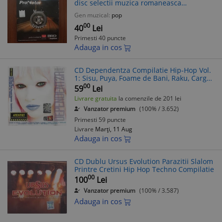
disc selectii muzica romaneasca
compilatie rock house pop rap hip hop
Gen muzical:
pop
mediapro music 2007
00
40
Lei
Primesti 40 puncte
Adauga in cos
CD Dependentza Compilatie Hip-Hop Vol.
1: Sisu, Puya, Foame de Bani, Raku, Cargo,
Zdob si Zdub, Loredana, Asia, Activ, Alb
00
59
Lei
Negru
Livrare gratuita
la comenzile de 201 lei
Vanzator premium
(100% / 3.652)
Primesti 59 puncte
Livrare
Marți, 11 Aug
Adauga in cos
CD Dublu Ursus Evolution Parazitii Slalom
Printre Cretini Hip Hop Techno Compilatie
00
100
Lei
Vanzator premium
(100% / 3.587)
Adauga in cos