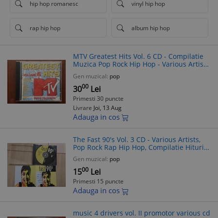
hip hop romanesc
vinyl hip hop
rap hip hop
album hip hop
MTV Greatest Hits Vol. 6 CD - Compilatie
Muzica Pop Rock Hip Hop - Various Artists
- VG+
Gen muzical:
pop
00
30
Lei
Primesti 30 puncte
Livrare
Joi, 13 Aug
Adauga in cos
The Fast 90's Vol. 3 CD - Various Artists,
Pop Rock Rap Hip Hop, Compilatie Hituri
'90, Made in Holland
Gen muzical:
pop
00
15
Lei
Primesti 15 puncte
Adauga in cos
music 4 drivers vol. II promotor various cd