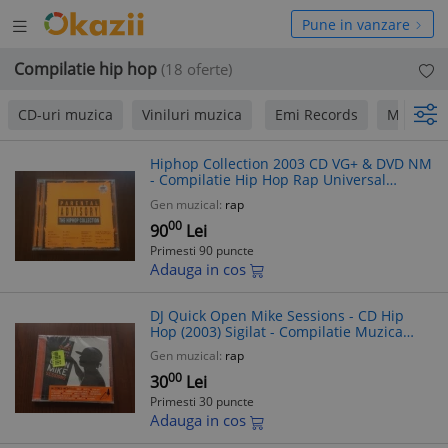
Deschide
hide
Pune in vanzare
meniul
niul
Compilatie hip hop
(18 oferte)
CD-uri muzica
Viniluri muzica
Emi Records
Mediapr
Hiphop Collection 2003 CD VG+ & DVD NM
- Compilatie Hip Hop Rap Universal
Records
Gen muzical:
rap
00
90
Lei
Primesti 90 puncte
Adauga in cos
DJ Quick Open Mike Sessions - CD Hip
Hop (2003) Sigilat - Compilatie Muzica
Hip-Hop Variata
Gen muzical:
rap
00
30
Lei
Primesti 30 puncte
Adauga in cos