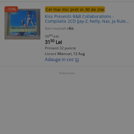
-10%
Cel mai mic pret in 30 de zile
Kiss Presents R&B Collaborations -
Compilatie 2CD (Jay-Z, Nelly, Nas, Ja Rule,
Beyonce, Ashanti). Universal Records.
Gen muzical:
r&b
Muzica R&B, Hip-Hop.
00
35
Lei
50
31
Lei
Primesti 32 puncte
Livrare
Miercuri, 12 Aug
Adauga in cos
Publicitate