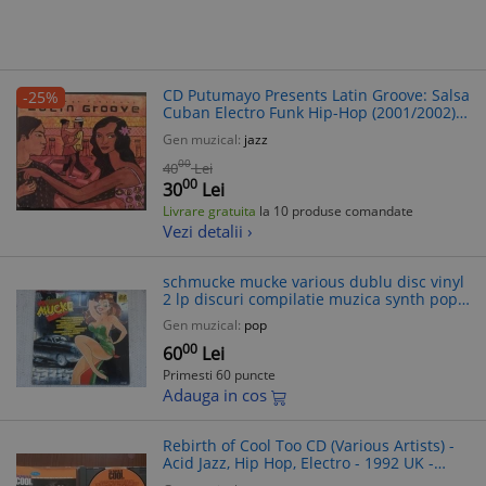
CD Putumayo Presents Latin Groove: Salsa
-25%
Cuban Electro Funk Hip-Hop (2001/2002) -
Compilatie Muzica Originala
Gen muzical:
jazz
00
40
Lei
00
30
Lei
Livrare gratuita
la 10 produse comandate
Vezi detalii ›
schmucke mucke various dublu disc vinyl
2 lp discuri compilatie muzica synth pop
rock hip hop rap house techno EMI
Gen muzical:
pop
records 1991 VG+
00
60
Lei
Primesti 60 puncte
Adauga in cos
Rebirth of Cool Too CD (Various Artists) -
Acid Jazz, Hip Hop, Electro - 1992 UK -
Island Rec. - Compilatie Muzica