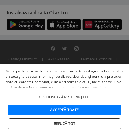
Instaleaza aplicatia Okazii.ro
Catalog Okazii.ro
API Okazii.ro
Termeni si conditii
Contact
Politica de confidentialitate
ANPC
SOL
Noi și partenerii noștri folosim cookie-uri și tehnologii similare pentru
© 2000 - 2026 S.C. BITFACTOR S.R.L.
a stoca și a accesa informații pe dispozitivul dvs. și pentru a prelucra
date cu caracter personal, cum ar fi adresa dvs. IP, identificatori unici
și date de navigare, pentru reclame și conținut personalizat,
măsurarea reclamelor și a conținutului, informații despre audiență și
GESTIONEAZĂ PREFERINȚELE
îmbunătățirea serviciilor.
Furnizori terți (225)
pot, de asemenea,
prelucra datele dvs. în aceste și alte scopuri, inclusiv folosind date
precise de geolocalizare și caracteristici ale dispozitivului. Opțiunile
ACCEPTĂ TOATE
dvs. se aplică doar acestui site web. Unii furnizori se pot baza pe
interes legitim în loc de consimțământ; aveți dreptul să vă opuneți în
REFUZĂ TOT
Setări de publicitate
. Vă puteți retrage consimțământul în orice
Acasa
Cautare
Cos
Favorite