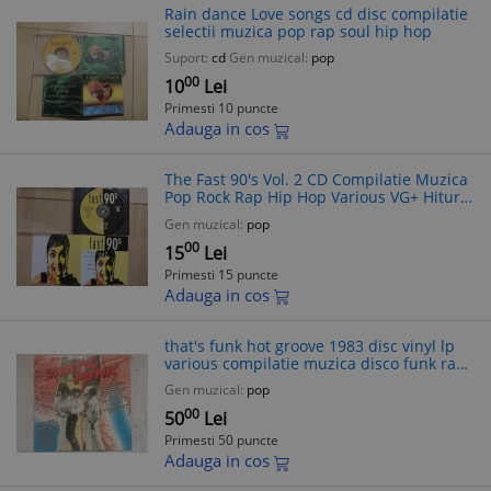
Rain dance Love songs cd disc compilatie
selectii muzica pop rap soul hip hop
Suport:
cd
Gen muzical:
pop
00
10
Lei
Primesti 10 puncte
Adauga in cos
The Fast 90's Vol. 2 CD Compilatie Muzica
Pop Rock Rap Hip Hop Various VG+ Hituri
Anii '90 Made in Holland
Gen muzical:
pop
00
15
Lei
Primesti 15 puncte
Adauga in cos
that's funk hot groove 1983 disc vinyl lp
various compilatie muzica disco funk rap
hip hop electro '80 VG+
Gen muzical:
pop
00
50
Lei
Primesti 50 puncte
Adauga in cos