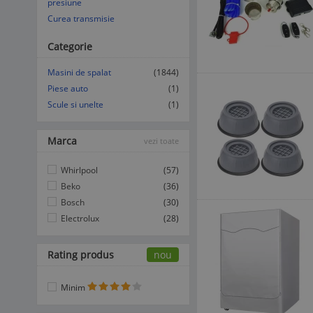
presiune
Curea transmisie
Categorie
Masini de spalat
(1844)
Piese auto
(1)
Scule si unelte
(1)
Marca
vezi toate
Whirlpool
(57)
Beko
(36)
Bosch
(30)
Electrolux
(28)
Rating produs
nou
Minim