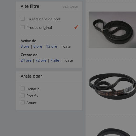
Alte filtre
vezi toate
Cu reducere de pret
Produs original
Active de
3 ore
|
6 ore
|
12 ore
| Toate
Create de
24 ore
|
72 ore
|
7 zile
| Toate
Arata doar
Licitatie
Pret fix
Anunt