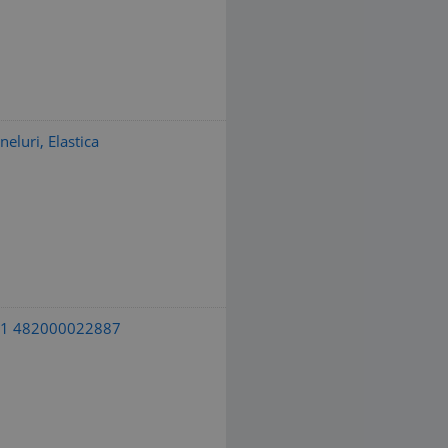
luri, Elastica
201 482000022887