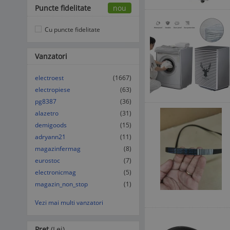
Puncte fidelitate
nou
Cu puncte fidelitate
Vanzatori
electroest
(1667)
electropiese
(63)
pg8387
(36)
alazetro
(31)
demigoods
(15)
adryann21
(11)
magazinfermag
(8)
eurostoc
(7)
electronicmag
(5)
magazin_non_stop
(1)
Vezi mai multi vanzatori
Pret
(Lei)