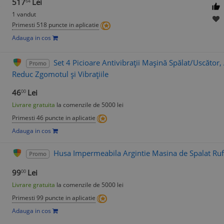
517
Lei
64
1 vandut
Primesti 518 puncte in aplicatie
Adauga in cos
Set 4 Picioare Antivibrații Mașină Spălat/Uscător,
Promo
Reduc Zgomotul și Vibrațiile
46
Lei
00
Livrare gratuita
la comenzile de 5000 lei
Primesti 46 puncte in aplicatie
Adauga in cos
Husa Impermeabila Argintie Masina de Spalat Rufe
Promo
99
Lei
00
Livrare gratuita
la comenzile de 5000 lei
Primesti 99 puncte in aplicatie
Adauga in cos