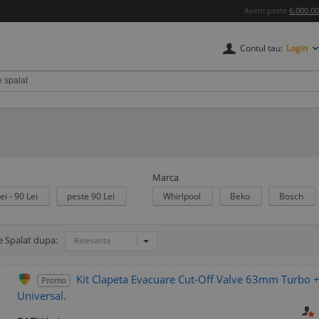
Avem peste
6.000.0
Contul tau:
Login
Marca
ei - 90 Lei
peste 90 Lei
Whirlpool
Beko
Bosch
 Spalat dupa:
Relevanta
Kit Clapeta Evacuare Cut-Off Valve 63mm Turbo +
Promo
Universal.