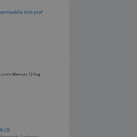
permeabila Anti-praf
Livrare
Miercuri, 12 Aug
BR-CR
Urmarit de 2 utilizatori