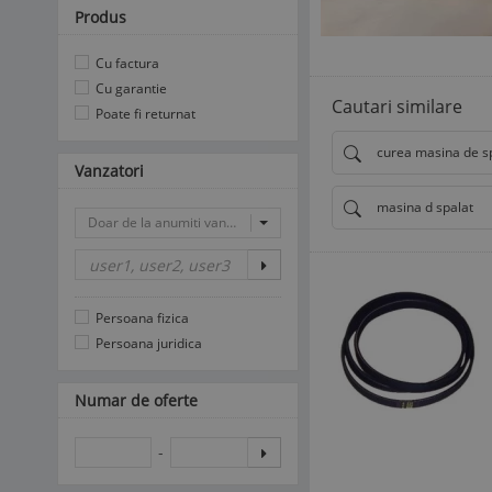
Produs
Cu factura
Cu garantie
Cautari similare
Poate fi returnat
curea masina de sp
Vanzatori
masina d spalat
Doar de la anumiti vanzatori
Persoana fizica
Persoana juridica
Numar de oferte
-