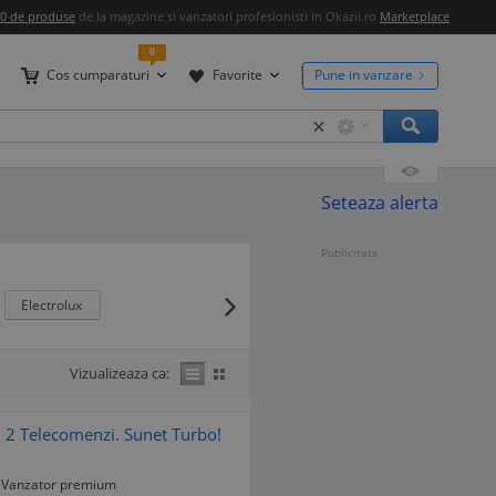
00 de produse
de la magazine si vanzatori profesionisti in Okazii.ro
Marketplace
0
Cos cumparaturi
Favorite
Pune in vanzare
×
Seteaza alerta
Publicitate
Electrolux
Vizualizeaza ca:
 2 Telecomenzi. Sunet Turbo!
Vanzator premium