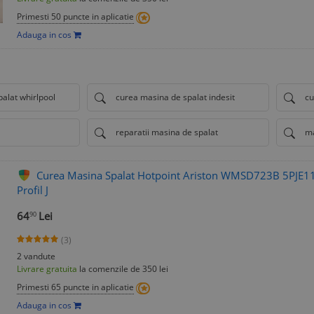
Primesti 50 puncte in aplicatie
Adauga in cos
alat whirlpool
curea masina de spalat indesit
cu
reparatii masina de spalat
ma
Curea Masina Spalat Hotpoint Ariston WMSD723B 5PJE11
Profil J
64
Lei
90
(3)
2 vandute
Livrare gratuita
la comenzile de 350 lei
Primesti 65 puncte in aplicatie
Adauga in cos