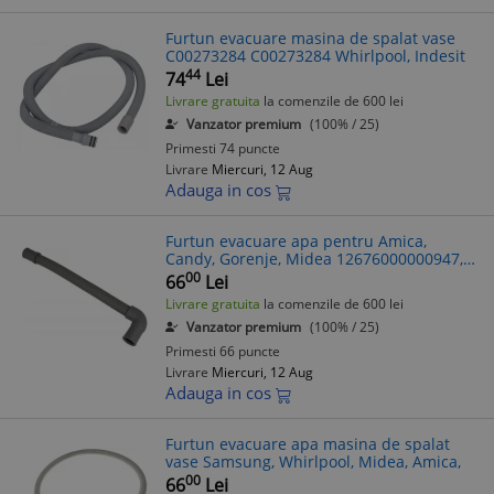
Furtun evacuare masina de spalat vase
C00273284 C00273284 Whirlpool, Indesit
44
74
Lei
Livrare gratuita
la comenzile de 600 lei
Vanzator premium
(100% / 25)
Primesti 74 puncte
Livrare
Miercuri, 12 Aug
Adauga in cos
Furtun evacuare apa pentru Amica,
Candy, Gorenje, Midea 12676000000947,
32.2 cm
00
66
Lei
Livrare gratuita
la comenzile de 600 lei
Vanzator premium
(100% / 25)
Primesti 66 puncte
Livrare
Miercuri, 12 Aug
Adauga in cos
Furtun evacuare apa masina de spalat
vase Samsung, Whirlpool, Midea, Amica,
00
66
Lei