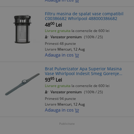
Filtru masina de spalat vase compatibil
C00386682 Whirlpool 488000386682
00
48
Lei
Livrare gratuita
la comenzile de 600 lei
Vanzator premium
(100% / 25)
Primesti 48 puncte
Livrare
Miercuri, 12 Aug
Adauga in cos
Brat Pulverizator Apa Superior Masina
Vase Whirlpool Indesit Smeg Gorenje
Mora K&uuml;ppersbusch Teka Franke
95
93
Lei
Amica Bauknecht Ariston EBD
Livrare gratuita
la comenzile de 600 lei
Vanzator premium
(100% / 25)
Primesti 94 puncte
Livrare
Miercuri, 12 Aug
Adauga in cos
Publicitate