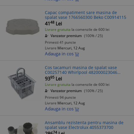
Capac compatiment sare masina de
spalat vase 1766560300 Beko C00914115
48
41
Lei
Livrare gratuita
la comenzile de 600 lei
Vanzator premium
(100% / 25)
Primesti 41 puncte
Livrare
Miercuri, 12 Aug
Adauga in cos
Cos tacamuri masina de spalat vase
C00257140 Whirlpool 482000023046
compatibil
95
93
Lei
Livrare gratuita
la comenzile de 600 lei
Vanzator premium
(100% / 25)
Primesti 94 puncte
Livrare
Miercuri, 12 Aug
Adauga in cos
Ansamblu rezistenta pentru masina de
spalat vase Electrolux 4055373700
74
286
Lei