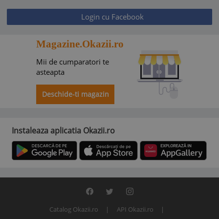
Login cu Facebook
Magazine.Okazii.ro
Mii de cumparatori te
asteapta
Deschide-ti magazin
Instaleaza aplicatia Okazii.ro
Catalog Okazii.ro
API Okazii.ro