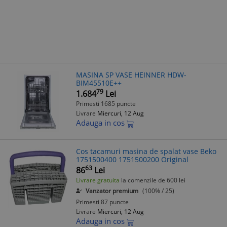
MASINA SP VASE HEINNER HDW-
BIM45510E++
79
1.684
Lei
Primesti 1685 puncte
Livrare
Miercuri, 12 Aug
Adauga in cos
Cos tacamuri masina de spalat vase Beko
1751500400 1751500200 Original
63
86
Lei
Livrare gratuita
la comenzile de 600 lei
Vanzator premium
(100% / 25)
Primesti 87 puncte
Livrare
Miercuri, 12 Aug
Adauga in cos