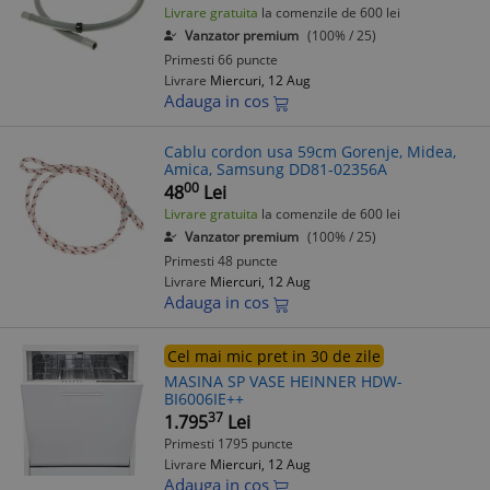
Livrare gratuita
la comenzile de 600 lei
Vanzator premium
(100% / 25)
Primesti 66 puncte
Livrare
Miercuri, 12 Aug
Adauga in cos
Cablu cordon usa 59cm Gorenje, Midea,
Amica, Samsung DD81-02356A
00
48
Lei
Livrare gratuita
la comenzile de 600 lei
Vanzator premium
(100% / 25)
Primesti 48 puncte
Livrare
Miercuri, 12 Aug
Adauga in cos
Cel mai mic pret in 30 de zile
MASINA SP VASE HEINNER HDW-
BI6006IE++
37
1.795
Lei
Primesti 1795 puncte
Livrare
Miercuri, 12 Aug
Adauga in cos