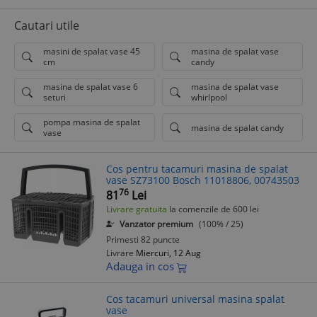
Cautari utile
masini de spalat vase 45
masina de spalat vase
cm
candy
masina de spalat vase 6
masina de spalat vase
seturi
whirlpool
pompa masina de spalat
masina de spalat candy
vase
Cos pentru tacamuri masina de spalat
vase SZ73100 Bosch 11018806, 00743503
76
81
Lei
Livrare gratuita
la comenzile de 600 lei
Vanzator premium
(100% / 25)
Primesti 82 puncte
Livrare
Miercuri, 12 Aug
Adauga in cos
Cos tacamuri universal masina spalat
vase