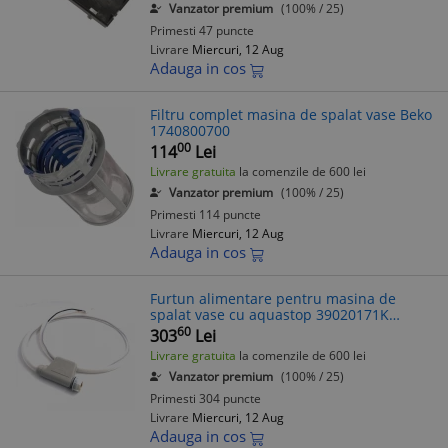
Vanzator premium
(100% / 25)
Primesti 47 puncte
Livrare
Miercuri, 12 Aug
Adauga in cos
Filtru complet masina de spalat vase Beko
1740800700
00
114
Lei
Livrare gratuita
la comenzile de 600 lei
Vanzator premium
(100% / 25)
Primesti 114 puncte
Livrare
Miercuri, 12 Aug
Adauga in cos
Furtun alimentare pentru masina de
spalat vase cu aquastop 39020171K
BOSCH /
60
303
Lei
Livrare gratuita
la comenzile de 600 lei
Vanzator premium
(100% / 25)
Primesti 304 puncte
Livrare
Miercuri, 12 Aug
Adauga in cos