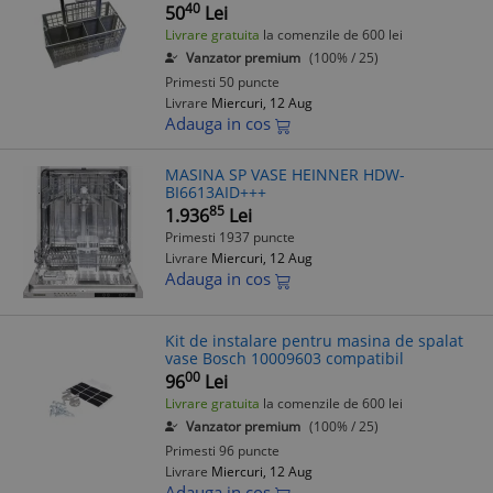
40
50
Lei
Livrare gratuita
la comenzile de 600 lei
Vanzator premium
(100% / 25)
Primesti 50 puncte
Livrare
Miercuri, 12 Aug
Adauga in cos
MASINA SP VASE HEINNER HDW-
BI6613AID+++
85
1.936
Lei
Primesti 1937 puncte
Livrare
Miercuri, 12 Aug
Adauga in cos
Kit de instalare pentru masina de spalat
vase Bosch 10009603 compatibil
00
96
Lei
Livrare gratuita
la comenzile de 600 lei
Vanzator premium
(100% / 25)
Primesti 96 puncte
Livrare
Miercuri, 12 Aug
Adauga in cos