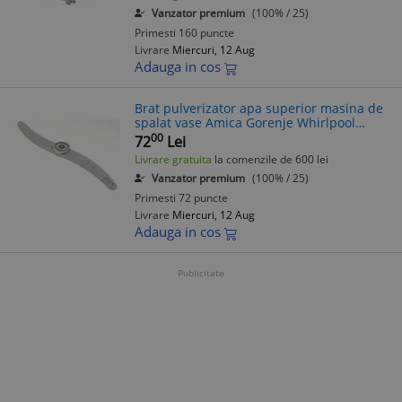
Vanzator premium
(100% / 25)
Primesti 160 puncte
Livrare
Miercuri, 12 Aug
Adauga in cos
Brat pulverizator apa superior masina de
spalat vase Amica Gorenje Whirlpool
original piesa schimb 152806
00
72
Lei
482000022687
Livrare gratuita
la comenzile de 600 lei
Vanzator premium
(100% / 25)
Primesti 72 puncte
Livrare
Miercuri, 12 Aug
Adauga in cos
Publicitate