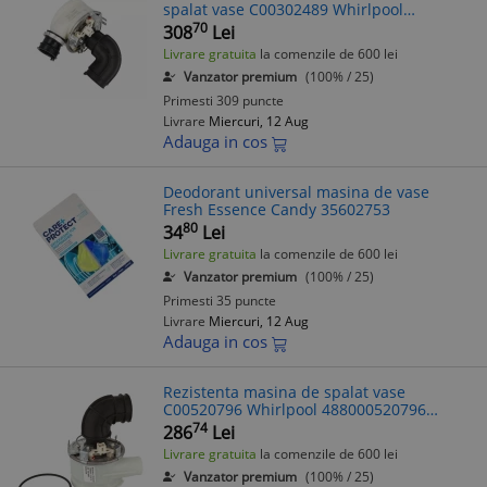
spalat vase C00302489 Whirlpool
482000022217
70
308
Lei
Livrare gratuita
la comenzile de 600 lei
Vanzator premium
(100% / 25)
Primesti 309 puncte
Livrare
Miercuri, 12 Aug
Adauga in cos
Deodorant universal masina de vase
Fresh Essence Candy 35602753
80
34
Lei
Livrare gratuita
la comenzile de 600 lei
Vanzator premium
(100% / 25)
Primesti 35 puncte
Livrare
Miercuri, 12 Aug
Adauga in cos
Rezistenta masina de spalat vase
C00520796 Whirlpool 488000520796
compatibila
74
286
Lei
Livrare gratuita
la comenzile de 600 lei
Vanzator premium
(100% / 25)