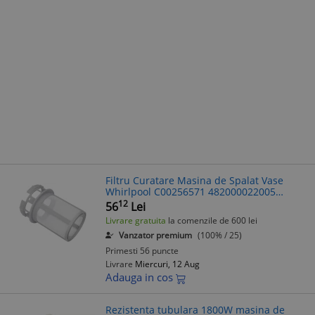
Filtru Curatare Masina de Spalat Vase
Whirlpool C00256571 482000022005
Compatibil Hotpoint Ariston
12
56
Lei
Livrare gratuita
la comenzile de 600 lei
Vanzator premium
(100% / 25)
Primesti 56 puncte
Livrare
Miercuri, 12 Aug
Adauga in cos
Rezistenta tubulara 1800W masina de