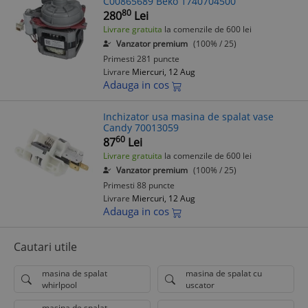
C00865689 Beko 1740704500
80
280
Lei
Livrare gratuita
la comenzile de 600 lei
Vanzator premium
(100% / 25)
Primesti 281 puncte
Livrare
Miercuri, 12 Aug
Adauga in cos
Inchizator usa masina de spalat vase
Candy 70013059
60
87
Lei
Livrare gratuita
la comenzile de 600 lei
Vanzator premium
(100% / 25)
Primesti 88 puncte
Livrare
Miercuri, 12 Aug
Adauga in cos
Cautari utile
masina de spalat
masina de spalat cu
whirlpool
uscator
masina de spalat