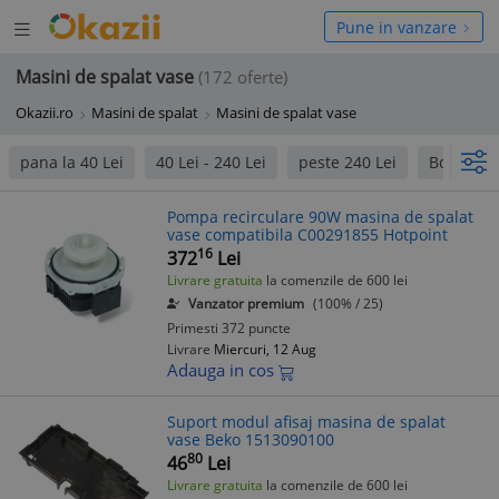
Deschide
hide
Pune in vanzare
meniul
niul
Masini de spalat vase
(172 oferte)
Okazii.ro
Masini de spalat
Masini de spalat vase
pana la 40 Lei
40 Lei - 240 Lei
peste 240 Lei
Bosch
Pompa recirculare 90W masina de spalat
vase compatibila C00291855 Hotpoint
16
372
Lei
Livrare gratuita
la comenzile de 600 lei
Vanzator premium
(100% / 25)
Primesti 372 puncte
Livrare
Miercuri, 12 Aug
Adauga in cos
Suport modul afisaj masina de spalat
vase Beko 1513090100
80
46
Lei
Livrare gratuita
la comenzile de 600 lei