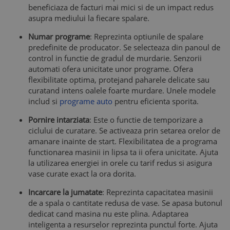
beneficiaza de facturi mai mici si de un impact redus
asupra mediului la fiecare spalare.
Numar programe
: Reprezinta optiunile de spalare
predefinite de producator. Se selecteaza din panoul de
control in functie de gradul de murdarie. Senzorii
automati ofera unicitate unor programe. Ofera
flexibilitate optima, protejand paharele delicate sau
curatand intens oalele foarte murdare. Unele modele
includ si
programe auto
pentru eficienta sporita.
Pornire intarziata
: Este o functie de temporizare a
ciclului de curatare. Se activeaza prin setarea orelor de
amanare inainte de start. Flexibilitatea de a programa
functionarea masinii in lipsa ta ii ofera unicitate. Ajuta
la utilizarea energiei in orele cu tarif redus si asigura
vase curate exact la ora dorita.
Incarcare la jumatate
: Reprezinta capacitatea masinii
de a spala o cantitate redusa de vase. Se apasa butonul
dedicat cand masina nu este plina. Adaptarea
inteligenta a resurselor reprezinta punctul forte. Ajuta