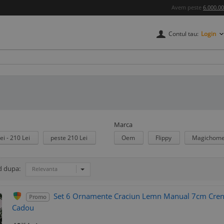
Avem peste
6.000.0
Contul tau:
Login
Marca
ei - 210 Lei
peste 210 Lei
Oem
Flippy
Magichome
d dupa:
Relevanta
Set 6 Ornamente Craciun Lemn Manual 7cm Creng
Promo
Cadou