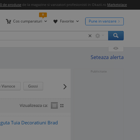
00 de produse
de la magazine si vanzatori profesionisti in Okazii.ro
Marketplace
0
Cos cumparaturi
Favorite
Pune in vanzare
×
Seteaza alerta
Publicitate
 Vianoce
Gossi
Vizualizeaza ca:
uta Tuia Decoratiuni Brad