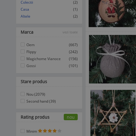
Colectii
(2)
Casa
(1)
Altele
(2)
Marca
vezi toate
Oem
(667)
Flippy
(242)
Magichome Vianoce
(156)
Gossi
(101)
Stare produs
Nou (2079)
Second hand (39)
Rating produs
nou
Minim