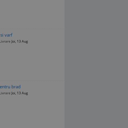
si varf
Livrare
Joi, 13 Aug
pentru brad
Livrare
Joi, 13 Aug