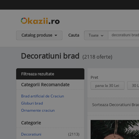
Catalog produse
Cauta
Toate
Decoratiuni brad
(2118 oferte)
Filtreaza rezultate
Pret
Categorii Recomandate
pana la 30 Lei
30 L
Brad artificial de Craciun
Globuri brad
Sorteaza Decoratiuni Bra
Afisare Lista
Afisare galerie
Ornamente craciun
Categorie
Decoratiuni
(2113)