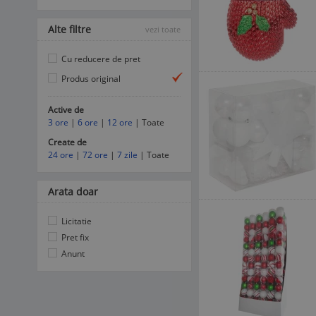
Alte filtre
vezi toate
Cu reducere de pret
Produs original
Active de
3 ore
|
6 ore
|
12 ore
| Toate
Create de
24 ore
|
72 ore
|
7 zile
| Toate
Arata doar
Licitatie
Pret fix
Anunt