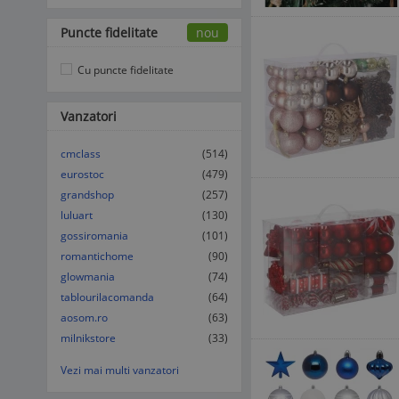
Puncte fidelitate
nou
Cu puncte fidelitate
Vanzatori
cmclass
(514)
eurostoc
(479)
grandshop
(257)
luluart
(130)
gossiromania
(101)
romantichome
(90)
glowmania
(74)
tablourilacomanda
(64)
aosom.ro
(63)
milnikstore
(33)
Vezi mai multi vanzatori