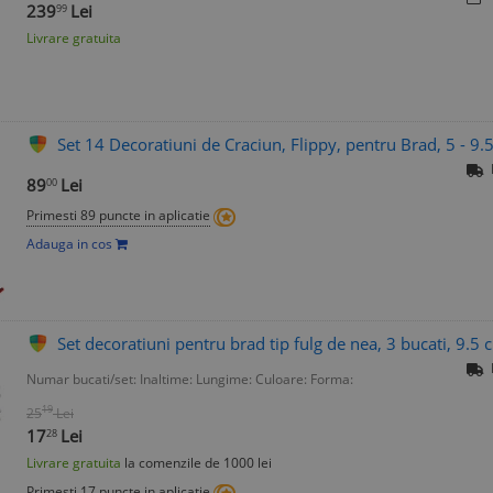
239
Lei
99
Livrare gratuita
Set 14 Decoratiuni de Craciun, Flippy, pentru Brad, 5 - 9
89
Lei
00
Primesti 89 puncte in aplicatie
Adauga in cos
Set decoratiuni pentru brad tip fulg de nea, 3 bucati, 9.5 c
Numar bucati/set:
Inaltime:
Lungime:
Culoare:
Forma:
19
25
Lei
17
Lei
28
Livrare gratuita
la comenzile de 1000 lei
Primesti 17 puncte in aplicatie