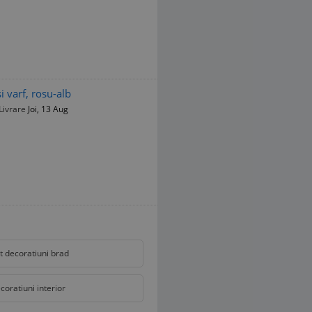
i varf, rosu-alb
Livrare
Joi, 13 Aug
t decoratiuni brad
coratiuni interior