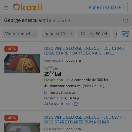
Deschide
hide
Pune in vanzare
meniul
niul
George enescu vinil
(64 oferte)
Viniluri muzica
pana la 20 Lei
20 Lei - 80 Lei
peste 80
DISC VINIL GEORGE ENESCU- -ECE 01046 -
-40%
-DISC STARE FOARTE BUNA CHIAR
EXCELENT
Gen muzical:
populara
00
49
Lei
40
29
Lei
Livrare gratuita
la comenzile de 300 lei
Vanzator premium
(99% / 2.131)
Primesti 29 puncte
Livrare
Vineri, 14 Aug
Adauga in cos
DISC VINIL GEORGE ENESCU- -ECE 0977 - -
-40%
DISC STARE FOARTE BUNA CHIAR
EXCELENT
Gen muzical:
populara