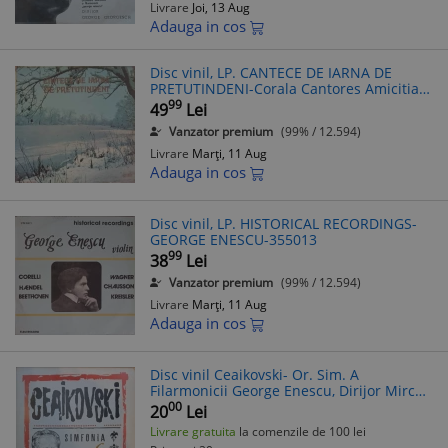
Livrare
Joi, 13 Aug
Adauga in cos
Disc vinil, LP. CANTECE DE IARNA DE
PRETUTINDENI-Corala Cantores Amicitiae
a Conservatorului George Enescu -355008
99
49
Lei
Vanzator premium
(99% / 12.594)
Livrare
Marți, 11 Aug
Adauga in cos
Disc vinil, LP. HISTORICAL RECORDINGS-
GEORGE ENESCU-355013
99
38
Lei
Vanzator premium
(99% / 12.594)
Livrare
Marți, 11 Aug
Adauga in cos
Disc vinil Ceaikovski- Or. Sim. A
Filarmonicii George Enescu, Dirijor Mircea
Basarab-Simfonia Nr. 6 Patetica
00
20
Lei
Electrecord STM-ECE 0735
Livrare gratuita
la comenzile de 100 lei