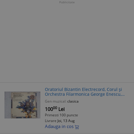
Publicitate
Oratoriul Bizantin Electrecord, Corul și
Orchestra Filarmonica George Enescu,
2LP, Vinil Muzica Clasica, NM
Gen muzical:
clasica
00
100
Lei
Primesti 100 puncte
Livrare
Joi, 13 Aug
Adauga in cos