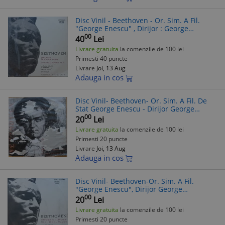
Disc Vinil - Beethoven - Or. Sim. A Fil.
"George Enescu" , Dirijor : George
Georgescu - Simfonia Nr. 4 În Si Bemol
00
40
Lei
MajorElectrecord ST-ECE 0663
Livrare gratuita
la comenzile de 100 lei
Primesti 40 puncte
Livrare
Joi, 13 Aug
Adauga in cos
Disc Vinil- Beethoven- Or. Sim. A Fil. De
Stat George Enescu - Dirijor George
Georgescu - Electrecord ECE 0664,
00
20
Lei
Livrare gratuita
la comenzile de 100 lei
Primesti 20 puncte
Livrare
Joi, 13 Aug
Adauga in cos
Disc Vinil- Beethoven-Or. Sim. A Fil.
"George Enescu", Dirijor George
Georgescu-Simfonia Nr. 3 "Eroica"
00
20
Lei
Electrecord: STM-ECE 0662
Livrare gratuita
la comenzile de 100 lei
Primesti 20 puncte