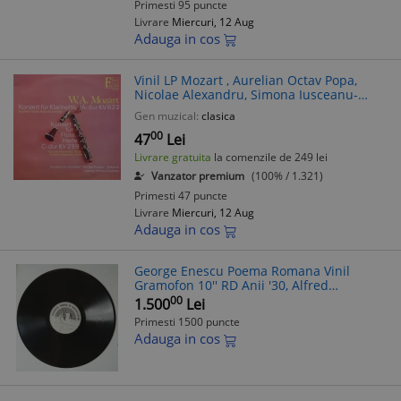
Primesti 95 puncte
Livrare
Miercuri, 12 Aug
Adauga in cos
Vinil LP Mozart , Aurelian Octav Popa,
Nicolae Alexandru, Simona Iusceanu-
Orchester "George Enescu", Bukarest ,
Gen muzical:
clasica
Mircea Cristescu(VG+)
00
47
Lei
Livrare gratuita
la comenzile de 249 lei
Vanzator premium
(100% / 1.321)
Primesti 47 puncte
Livrare
Miercuri, 12 Aug
Adauga in cos
George Enescu Poema Romana Vinil
Gramofon 10'' RD Anii '30, Alfred
Alessandrescu. Disc Rare Stare VG
00
1.500
Lei
Primesti 1500 puncte
Adauga in cos