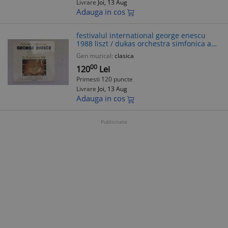
Livrare
Joi, 13 Aug
Adauga in cos
festivalul international george enescu
1988 liszt / dukas orchestra simfonica a
filarmonicii dirijor mihai brediceanu disc
Gen muzical:
clasica
vinyl lp muzica clasica NM
00
120
Lei
Primesti 120 puncte
Livrare
Joi, 13 Aug
Adauga in cos
Publicitate