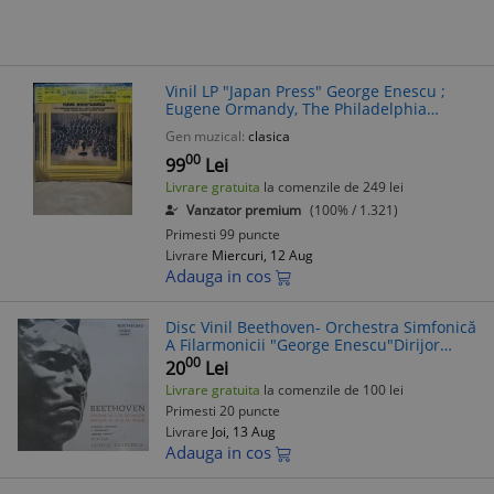
Vinil LP "Japan Press" George Enescu ;
Eugene Ormandy, The Philadelphia
Orchestra, Franz Liszt, Hugo Alfvén,
Gen muzical:
clasica
Emmanuel Chabrier ‎– Four Rhapsodies
00
(EX)
99
Lei
Livrare gratuita
la comenzile de 249 lei
Vanzator premium
(100% / 1.321)
Primesti 99 puncte
Livrare
Miercuri, 12 Aug
Adauga in cos
Disc Vinil Beethoven- Orchestra Simfonică
A Filarmonicii "George Enescu"Dirijor
George Georgescu--STM-ECE 0659
00
20
Lei
Livrare gratuita
la comenzile de 100 lei
Primesti 20 puncte
Livrare
Joi, 13 Aug
Adauga in cos