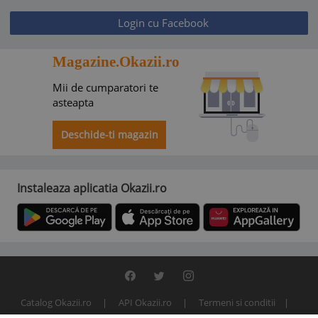
Login cu Facebook
Magazine.Okazii.ro
Mii de cumparatori te
asteapta
Deschide-ti magazin
Instaleaza aplicatia Okazii.ro
Catalog Okazii.ro
API Okazii.ro
Termeni si conditii