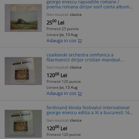
george enescu rapsodiile romane /
poema romana dirijor iosif conta album
disc vinyl lp muzica clasica romantica
Gen muzical:
clasica
electrecord VG+
00
25
Lei
Primesti 25 puncte
Livrare
Joi, 13 Aug
Adauga in cos
ceaikovski orchestra simfonica a
filarmonicii dirijor cristian mandeal
festivalul international george enescu
Gen muzical:
clasica
1988 disc vinyl lp muzica clasica NM
00
120
Lei
Primesti 120 puncte
Livrare
Joi, 13 Aug
Adauga in cos
ferdinand klinda festivalul international
george enescu editia a XI a bucuresti 16-
26 septembrie 1988 disc vinyl lp muzica
Gen muzical:
clasica
clasica baroca NM
00
120
Lei
Primesti 120 puncte