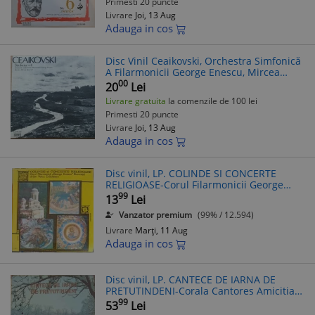
Primesti 20 puncte
Livrare
Joi, 13 Aug
Adauga in cos
Disc Vinil Ceaikovski, Orchestra Simfonică
A Filarmonicii George Enescu, Mircea
Basarab - Simfonia Nr. 4-Electrecord ST-
00
20
Lei
ECE 0734
Livrare gratuita
la comenzile de 100 lei
Primesti 20 puncte
Livrare
Joi, 13 Aug
Adauga in cos
Disc vinil, LP. COLINDE SI CONCERTE
RELIGIOASE-Corul Filarmonicii George
Enescu Bucure&#351;ti, dirijor Voi-338872
99
13
Lei
Vanzator premium
(99% / 12.594)
Livrare
Marți, 11 Aug
Adauga in cos
Disc vinil, LP. CANTECE DE IARNA DE
PRETUTINDENI-Corala Cantores Amicitiae
a Conservatorului George Enescu -286177
99
53
Lei