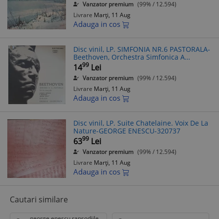
Vanzator premium
(99% / 12.594)
Livrare
Marți, 11 Aug
Adauga in cos
Disc vinil, LP. SIMFONIA NR.6 PASTORALA-
Beethoven, Orchestra Simfonica A
Filarmonicii "George Enescu", Diri-286622
99
14
Lei
Vanzator premium
(99% / 12.594)
Livrare
Marți, 11 Aug
Adauga in cos
Disc vinil, LP. Suite Chatelaine. Voix De La
Nature-GEORGE ENESCU-320737
99
63
Lei
Vanzator premium
(99% / 12.594)
Livrare
Marți, 11 Aug
Adauga in cos
Cautari similare
george enescu rapsodiile