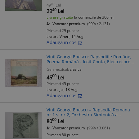
00
49
Lei
40
29
Lei
Livrare gratuita
la comenzile de 300 lei
Vanzator premium
(99% / 2.131)
Primesti 29 puncte
Livrare
Vineri, 14 Aug
Adauga in cos
Vinil George Enescu: Rapsodiile Române,
Poema Română - Iosif Conta, Electrecord,
Muzică Clasică, LP
Gen muzical:
clasica
00
45
Lei
Primesti 45 puncte
Livrare
Joi, 13 Aug
Adauga in cos
Vinil George Enescu – Rapsodia Romana
nr 1 si nr 2, Orchestra Simfonică a
Filarmonicii de Stat „George Enescu”
00
80
Lei
Dirijor George Georgescu
Vanzator premium
(99% / 3.061)
Primesti 80 puncte