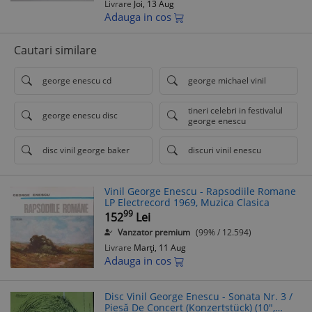
Livrare
Joi, 13 Aug
Adauga in cos
Cautari similare
george enescu cd
george michael vinil
tineri celebri in festivalul
george enescu disc
george enescu
disc vinil george baker
discuri vinil enescu
Vinil George Enescu - Rapsodiile Romane
LP Electrecord 1969, Muzica Clasica
99
152
Lei
Vanzator premium
(99% / 12.594)
Livrare
Marți, 11 Aug
Adauga in cos
Disc Vinil George Enescu - Sonata Nr. 3 /
Piesă De Concert (Konzertstück) (10",