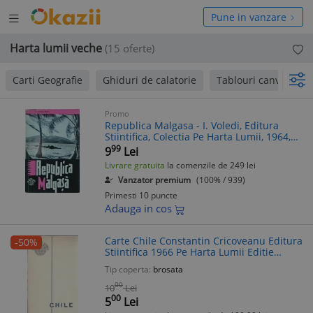
Deschide
hide
Pune in vanzare
meniul
niul
Harta lumii veche
(15 oferte)
Carti Geografie
Ghiduri de calatorie
Tablouri canvas
Promo
Republica Malgasa - I. Voledi, Editura
Stiintifica, Colectia Pe Harta Lumii, 1964,
Aventura, Mister
99
9
Lei
Livrare gratuita
la comenzile de 249 lei
Vanzator premium
(100% / 939)
Primesti 10 puncte
Adauga in cos
Carte Chile Constantin Cricoveanu Editura
-50%
Stiintifica 1966 Pe Harta Lumii Editie
Veche Coperta Cartonata Format Fizic
Tip coperta:
brosata
Stare Buna
00
10
Lei
00
5
Lei