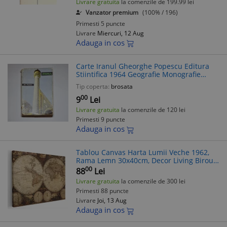
Livrare gratuita
la comenzile de 199.99 lei
Vanzator premium
(100% / 196)
Primesti 5 puncte
Livrare
Miercuri, 12 Aug
Adauga in cos
Carte Iranul Gheorghe Popescu Editura
Stiintifica 1964 Geografie Monografie
Culturala Pe Harta Lumii Brosata Veche
Tip coperta:
brosata
00
9
Lei
Livrare gratuita
la comenzile de 120 lei
Primesti 9 puncte
Adauga in cos
Tablou Canvas Harta Lumii Veche 1962,
Rama Lemn 30x40cm, Decor Living Birou,
Poster Maro
00
88
Lei
Livrare gratuita
la comenzile de 300 lei
Primesti 88 puncte
Livrare
Joi, 13 Aug
Adauga in cos