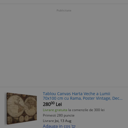
Publicitate
Tablou Canvas Harta Veche a Lumii
70x100 cm cu Rama, Poster Vintage, Decor
Living, Birou, Maro
00
280
Lei
Livrare gratuita
la comenzile de 300 lei
Primesti 280 puncte
Livrare
Joi, 13 Aug
Adauga in cos