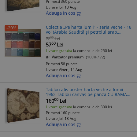
Primesti 360 puncte
Livrare
Joi, 13 Aug
Adauga in cos
Colectia „Pe harta lumii” - seria veche - 18
-20%
vol (Arabia Saudită și petrolul arab,
Australia, Federația Rhodezia-Nyasa,
00
72
Lei
Uniunea Sud-Africană etc.)
60
57
Lei
Livrare gratuita
la comenzile de 250 lei
Vanzator premium
(100% / 72)
Primesti 58 puncte
Livrare
Vineri, 14 Aug
Adauga in cos
Tablou afis poster harta veche a lumii
1962 Tablou canvas pe panza CU RAMA
50x70 cm
00
160
Lei
Livrare gratuita
la comenzile de 300 lei
Primesti 160 puncte
Livrare
Joi, 13 Aug
Adauga in cos