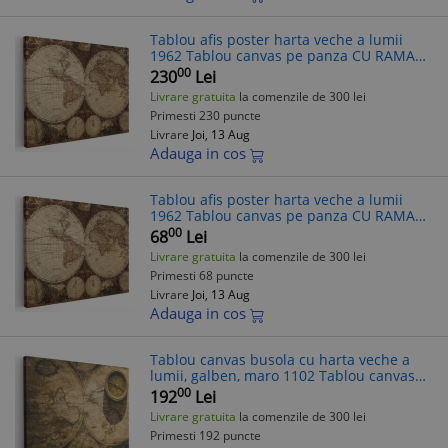
Tablou afis poster harta veche a lumii
1962 Tablou canvas pe panza CU RAMA
60x90 cm
00
230
Lei
Livrare gratuita
la comenzile de 300 lei
Primesti 230 puncte
Livrare
Joi, 13 Aug
Adauga in cos
Tablou afis poster harta veche a lumii
1962 Tablou canvas pe panza CU RAMA
20x30 cm
00
68
Lei
Livrare gratuita
la comenzile de 300 lei
Primesti 68 puncte
Livrare
Joi, 13 Aug
Adauga in cos
Tablou canvas busola cu harta veche a
lumii, galben, maro 1102 Tablou canvas
pe panza CU RAMA 60x80 cm
00
192
Lei
Livrare gratuita
la comenzile de 300 lei
Primesti 192 puncte