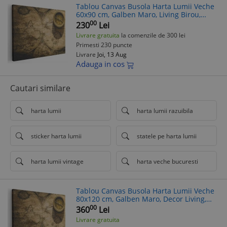
Tablou Canvas Busola Harta Lumii Veche
60x90 cm, Galben Maro, Living Birou,
Panza pe Cadru Lemn
00
230
Lei
Livrare gratuita
la comenzile de 300 lei
Primesti 230 puncte
Livrare
Joi, 13 Aug
Adauga in cos
Cautari similare
harta lumii
harta lumii razuibila
sticker harta lumii
statele pe harta lumii
harta lumii vintage
harta veche bucuresti
Tablou Canvas Busola Harta Lumii Veche
80x120 cm, Galben Maro, Decor Living,
Birou, Panza cu Rama Lemn
00
360
Lei
Livrare gratuita