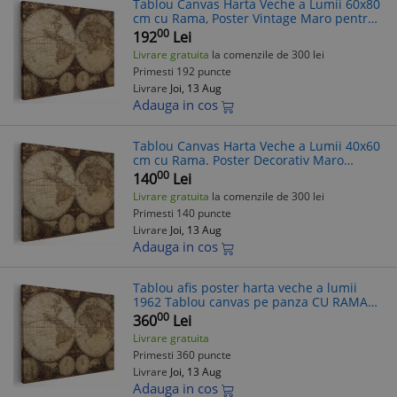
Tablou Canvas Harta Veche a Lumii 60x80
cm cu Rama, Poster Vintage Maro pentru
Living, Birou, Decoratiuni Casa
00
192
Lei
Livrare gratuita
la comenzile de 300 lei
Primesti 192 puncte
Livrare
Joi, 13 Aug
Adauga in cos
Tablou Canvas Harta Veche a Lumii 40x60
cm cu Rama. Poster Decorativ Maro
Living, Birou. Imprimat pe Panza,
00
140
Lei
Decoratiune Casa
Livrare gratuita
la comenzile de 300 lei
Primesti 140 puncte
Livrare
Joi, 13 Aug
Adauga in cos
Tablou afis poster harta veche a lumii
1962 Tablou canvas pe panza CU RAMA
80x120 cm
00
360
Lei
Livrare gratuita
Primesti 360 puncte
Livrare
Joi, 13 Aug
Adauga in cos