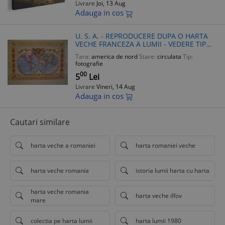
Livrare
Joi, 13 Aug
Adauga in cos
U. S. A. - REPRODUCERE DUPA O HARTA
VECHE FRANCEZA A LUMII - VEDERE TIP
FELICITARE - 2 PAGINI - CIRCULATA .
Tara:
america de nord
Stare:
circulata
Tip:
fotografie
00
5
Lei
Livrare
Vineri, 14 Aug
Adauga in cos
Cautari similare
harta veche a romaniei
harta romaniei veche
harta veche romania
istoria lumii harta cu harta
harta veche romania
harta veche ilfov
mare
colectia pe harta lumii
harta lumii 1980