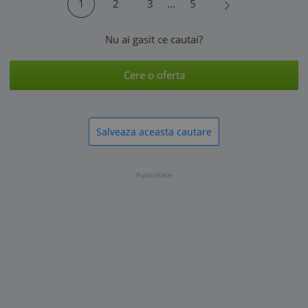
1
2
3
...
5
Nu ai gasit ce cautai?
Cere o oferta
Salveaza aceasta cautare
Publicitate