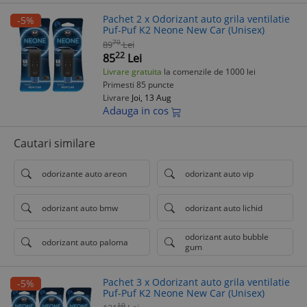
Pachet 2 x Odorizant auto grila ventilatie
-5%
Puf-Puf K2 Neone New Car (Unisex)
70
89
Lei
22
85
Lei
Livrare gratuita
la comenzile de 1000 lei
Primesti 85 puncte
Livrare
Joi, 13 Aug
Adauga in cos
Cautari similare
odorizante auto areon
odorizant auto vip
odorizant auto bmw
odorizant auto lichid
odorizant auto bubble
odorizant auto paloma
gum
Pachet 3 x Odorizant auto grila ventilatie
-5%
Puf-Puf K2 Neone New Car (Unisex)
10