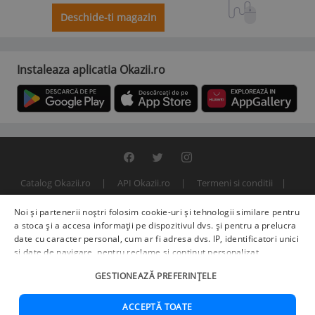
Deschide-ti magazin
Instaleaza aplicatia Okazii.ro
Catalog Okazii.ro
API Okazii.ro
Termeni si conditii
Contact
Politica de confidentialitate
ANPC
SOL
Noi și partenerii noștri folosim cookie-uri și tehnologii similare pentru
© 2000 - 2026 S.C. BITFACTOR S.R.L.
a stoca și a accesa informații pe dispozitivul dvs. și pentru a prelucra
date cu caracter personal, cum ar fi adresa dvs. IP, identificatori unici
și date de navigare, pentru reclame și conținut personalizat,
măsurarea reclamelor și a conținutului, informații despre audiență și
GESTIONEAZĂ PREFERINȚELE
îmbunătățirea serviciilor.
Furnizori terți (225)
pot, de asemenea,
prelucra datele dvs. în aceste și alte scopuri, inclusiv folosind date
precise de geolocalizare și caracteristici ale dispozitivului. Opțiunile
ACCEPTĂ TOATE