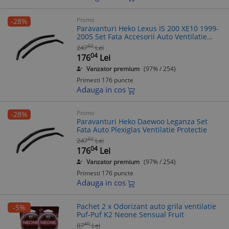
Promo
-28%
Paravanturi Heko Lexus IS 200 XE10 1999-
2005 Set Fata Accesorii Auto Ventilatie
Plexiglas Protectie
32
247
Lei
04
176
Lei
Vanzator premium
(97% / 254)
Primesti 176 puncte
Adauga in cos
Promo
-28%
Paravanturi Heko Daewoo Leganza Set
Fata Auto Plexiglas Ventilatie Protectie
32
247
Lei
04
176
Lei
Vanzator premium
(97% / 254)
Primesti 176 puncte
Adauga in cos
Pachet 2 x Odorizant auto grila ventilatie
-5%
Puf-Puf K2 Neone Sensual Fruit
40
87
Lei