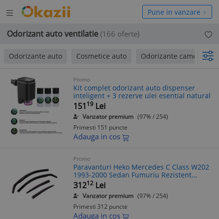
Deschide
hide
Pune in vanzare
meniul
niul
Odorizant auto ventilatie
(166 oferte)
Odorizante auto
Cosmetice auto
Odorizante camera
Promo
Kit complet odorizant auto dispenser
inteligent + 3 rezerve ulei esential natural
19
151
Lei
Vanzator premium
(97% / 254)
Primesti 151 puncte
Adauga in cos
Promo
Paravanturi Heko Mercedes C Class W202
1993-2000 Sedan Fumuriu Rezistent
Ventilatie Naturala Auto Accesorii Auto
12
312
Lei
Ventilatie Auto
Vanzator premium
(97% / 254)
Primesti 312 puncte
Adauga in cos