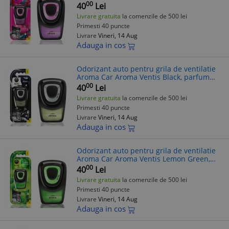
parfum intens, evaporare lenta si de
00
40
Lei
lunga durata, intensitate
Livrare gratuita
la comenzile de 500 lei
Primesti 40 puncte
Livrare
Vineri, 14 Aug
Adauga in cos
Odorizant auto pentru grila de ventilatie
Aroma Car Aroma Ventis Black, parfum
intens, evaporare lenta si de lunga
00
40
Lei
durata, intensitate reglabila
Livrare gratuita
la comenzile de 500 lei
Primesti 40 puncte
Livrare
Vineri, 14 Aug
Adauga in cos
Odorizant auto pentru grila de ventilatie
Aroma Car Aroma Ventis Lemon Green,
parfum intens, evaporare lenta si de
00
40
Lei
lunga durata, reglare intensitate
Livrare gratuita
la comenzile de 500 lei
Primesti 40 puncte
Livrare
Vineri, 14 Aug
Adauga in cos