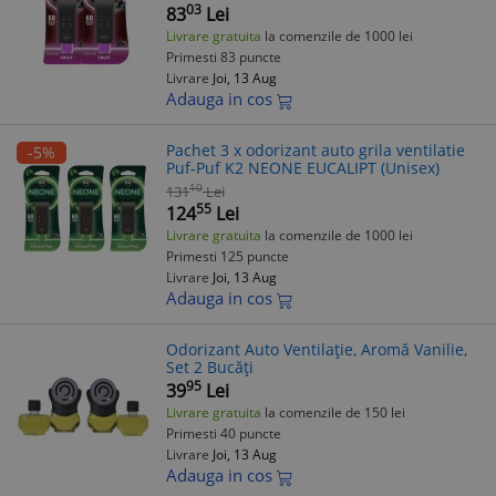
03
83
Lei
Livrare gratuita
la comenzile de 1000 lei
Primesti 83 puncte
Livrare
Joi, 13 Aug
Adauga in cos
Pachet 3 x odorizant auto grila ventilatie
-5%
Puf-Puf K2 NEONE EUCALIPT (Unisex)
10
131
Lei
55
124
Lei
Livrare gratuita
la comenzile de 1000 lei
Primesti 125 puncte
Livrare
Joi, 13 Aug
Adauga in cos
Odorizant Auto Ventilație, Aromă Vanilie,
Set 2 Bucăți
95
39
Lei
Livrare gratuita
la comenzile de 150 lei
Primesti 40 puncte
Livrare
Joi, 13 Aug
Adauga in cos