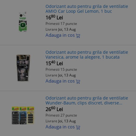
Odorizant auto pentru grila de ventilatie
AMIO Car Loop Gel Lemon, 1 buc
80
16
Lei
Primesti 17 puncte
Livrare
Joi, 13 Aug
Adauga in cos
Odorizant auto pentru grila de ventilatie
Vanesica, arome la alegere, 1 bucata
40
15
Lei
Primesti 15 puncte
Livrare
Joi, 13 Aug
Adauga in cos
Odorizant auto pentru grila de ventilatie
Wunder-Baum, clips discret, diverse
arome
60
26
Lei
Primesti 27 puncte
Livrare
Joi, 13 Aug
Adauga in cos