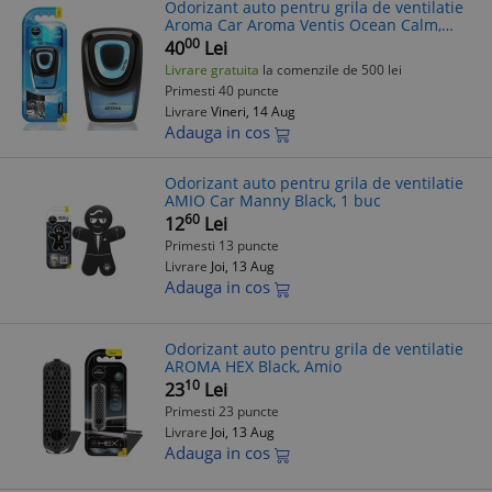
Odorizant auto pentru grila de ventilatie
Aroma Car Aroma Ventis Ocean Calm,
parfum intens, evaporare lenta si de
00
40
Lei
lunga durata, intensitate reglabila
Livrare gratuita
la comenzile de 500 lei
Primesti 40 puncte
Livrare
Vineri, 14 Aug
Adauga in cos
Odorizant auto pentru grila de ventilatie
AMIO Car Manny Black, 1 buc
60
12
Lei
Primesti 13 puncte
Livrare
Joi, 13 Aug
Adauga in cos
Odorizant auto pentru grila de ventilatie
AROMA HEX Black, Amio
10
23
Lei
Primesti 23 puncte
Livrare
Joi, 13 Aug
Adauga in cos