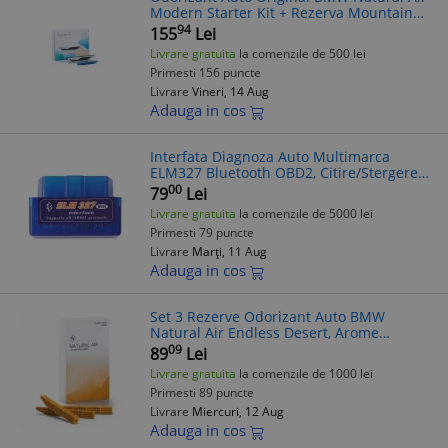
Modern Starter Kit + Rezerva Mountain
View, OE, Accesorii Parfum Masina
94
155
Lei
Livrare gratuita
la comenzile de 500 lei
Primesti 156 puncte
Livrare
Vineri, 14 Aug
Adauga in cos
Interfata Diagnoza Auto Multimarca
ELM327 Bluetooth OBD2, Citire/Stergere
erori + Odorizant Cadou (Dacia, VW, BMW,
00
79
Lei
Opel, etc.)
Livrare gratuita
la comenzile de 5000 lei
Primesti 79 puncte
Livrare
Marți, 11 Aug
Adauga in cos
Set 3 Rezerve Odorizant Auto BMW
Natural Air Endless Desert, Arome
Relaxante Vanilie, Lemn Santal, Iasomie,
09
89
Lei
Original
Livrare gratuita
la comenzile de 1000 lei
Primesti 89 puncte
Livrare
Miercuri, 12 Aug
Adauga in cos