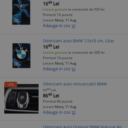
49
16
Lei
Livrare gratuita
la comenzile de 500 lei
Primesti 16 puncte
Livrare
Marți, 11 Aug
Adauga in cos
Odorizant auto BMW 7,5x10 cm, Liliac
49
16
Lei
Livrare gratuita
la comenzile de 500 lei
Primesti 16 puncte
Livrare
Marți, 11 Aug
Adauga in cos
Odorizant auto reincarcabil BMW
-6%
40
92
Lei
40
86
Lei
Primesti 86 puncte
Livrare
Marți, 11 Aug
Adauga in cos
Odorizant Auto Original BMW Natural Air