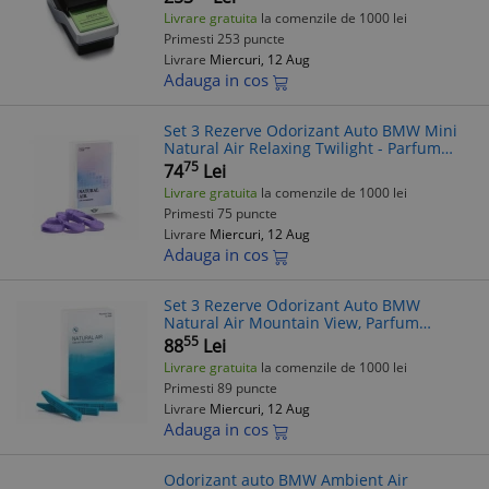
Livrare gratuita
la comenzile de 1000 lei
Primesti 253 puncte
Livrare
Miercuri, 12 Aug
Adauga in cos
Set 3 Rezerve Odorizant Auto BMW Mini
Natural Air Relaxing Twilight - Parfum
Original
75
74
Lei
Livrare gratuita
la comenzile de 1000 lei
Primesti 75 puncte
Livrare
Miercuri, 12 Aug
Adauga in cos
Set 3 Rezerve Odorizant Auto BMW
Natural Air Mountain View, Parfum
Revigorant Munte, Ingrediente Naturale
55
88
Lei
Livrare gratuita
la comenzile de 1000 lei
Primesti 89 puncte
Livrare
Miercuri, 12 Aug
Adauga in cos
Odorizant auto BMW Ambient Air