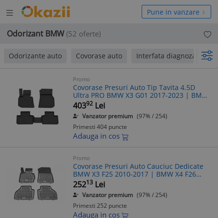
Deschide
hide
Pune in vanzare
meniul
niul
Odorizant BMW
(52 oferte)
Odorizante auto
Covorase auto
Interfata diagnoza
p
Promo
Covorase Presuri Auto Tip Tavita 4.5D
Ultra PRO BMW X3 G01 2017-2023 | BMW
X4 G02 2018-2025 | BMW IX3 G08 2020-
92
403
Lei
2025
Vanzator premium
(97% / 254)
Primesti 404 puncte
Adauga in cos
Promo
Covorase Presuri Auto Cauciuc Dedicate
BMW X3 F25 2010-2017 | BMW X4 F26
2014-2018
13
252
Lei
Vanzator premium
(97% / 254)
Primesti 252 puncte
Adauga in cos