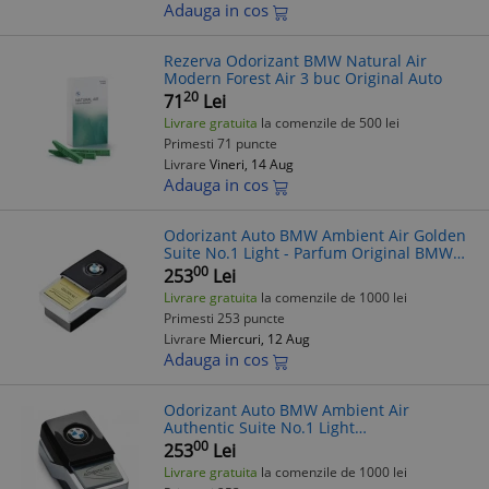
Adauga in cos
Rezerva Odorizant BMW Natural Air
Modern Forest Air 3 buc Original Auto
20
71
Lei
Livrare gratuita
la comenzile de 500 lei
Primesti 71 puncte
Livrare
Vineri, 14 Aug
Adauga in cos
Odorizant Auto BMW Ambient Air Golden
Suite No.1 Light - Parfum Original BMW
Seria 5 G30 G31 G32 G11 G12 X3 G01 X4
00
253
Lei
G02 X5 G05 X6 G06 X7 G07
Livrare gratuita
la comenzile de 1000 lei
Primesti 253 puncte
Livrare
Miercuri, 12 Aug
Adauga in cos
Odorizant Auto BMW Ambient Air
Authentic Suite No.1 Light
Difuzor/Rezerva Parfum Floral/Fresh
00
253
Lei
Livrare gratuita
la comenzile de 1000 lei