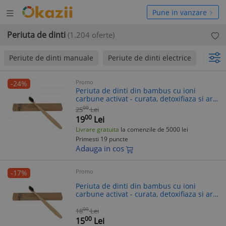
Deschide
hide
Pune in vanzare
meniul
niul
Periuta de dinti
(1.204 oferte)
Periute de dinti manuale
Periute de dinti electrice
Rezer
Promo
-24%
Periuta de dinti din bambus cu ioni
carbune activat - curata, detoxifiaza si are
efect de albire, 100%
00
25
Lei
00
19
Lei
Livrare gratuita
la comenzile de 5000 lei
Primesti 19 puncte
Adauga in cos
Promo
-17%
Periuta de dinti din bambus cu ioni
carbune activat - curata, detoxifiaza si are
efect de albire, 100%
00
18
Lei
00
15
Lei