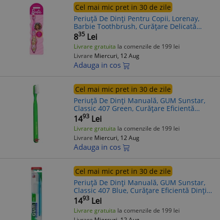
Cel mai mic pret in 30 de zile
Periuță De Dinți Pentru Copii, Lorenay,
Barbie Toothbrush, Curățare Delicată
Dinți Copii, Protecție Gingii Sensibile, 1
35
8
Lei
buc
Livrare gratuita
la comenzile de 199 lei
Livrare
Miercuri, 12 Aug
Adauga in cos
Cel mai mic pret in 30 de zile
Periuță De Dinți Manuală, GUM Sunstar,
Classic 407 Green, Curățare Eficientă
Dinți, Protecție Gingii, 1 buc
93
14
Lei
Livrare gratuita
la comenzile de 199 lei
Livrare
Miercuri, 12 Aug
Adauga in cos
Cel mai mic pret in 30 de zile
Periuță De Dinți Manuală, GUM Sunstar,
Classic 407 Blue, Curățare Eficientă Dinți,
Protecție Gingii, 1 buc
93
14
Lei
Livrare gratuita
la comenzile de 199 lei
Livrare
Miercuri, 12 Aug