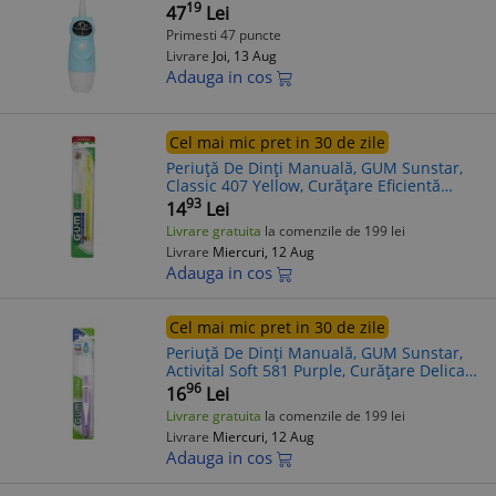
albastru
19
47
Lei
Primesti 47 puncte
Livrare
Joi, 13 Aug
Adauga in cos
Cel mai mic pret in 30 de zile
Periuță De Dinți Manuală, GUM Sunstar,
Classic 407 Yellow, Curățare Eficientă
Dinți, Protecție Gingii, 1 buc
93
14
Lei
Livrare gratuita
la comenzile de 199 lei
Livrare
Miercuri, 12 Aug
Adauga in cos
Cel mai mic pret in 30 de zile
Periuță De Dinți Manuală, GUM Sunstar,
Activital Soft 581 Purple, Curățare Delicată
Dinți, Protecție Gingii Sensibile, 1 buc
96
16
Lei
Livrare gratuita
la comenzile de 199 lei
Livrare
Miercuri, 12 Aug
Adauga in cos