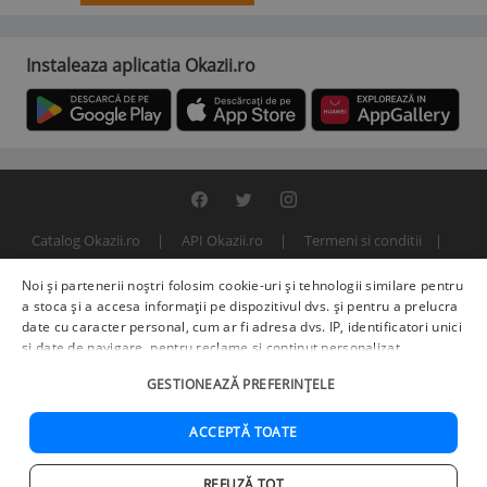
Instaleaza aplicatia Okazii.ro
Catalog Okazii.ro
API Okazii.ro
Termeni si conditii
Contact
Politica de confidentialitate
ANPC
SOL
Noi și partenerii noștri folosim cookie-uri și tehnologii similare pentru
© 2000 - 2026 S.C. BITFACTOR S.R.L.
a stoca și a accesa informații pe dispozitivul dvs. și pentru a prelucra
date cu caracter personal, cum ar fi adresa dvs. IP, identificatori unici
și date de navigare, pentru reclame și conținut personalizat,
măsurarea reclamelor și a conținutului, informații despre audiență și
GESTIONEAZĂ PREFERINȚELE
îmbunătățirea serviciilor.
Furnizori terți (225)
pot, de asemenea,
prelucra datele dvs. în aceste și alte scopuri, inclusiv folosind date
precise de geolocalizare și caracteristici ale dispozitivului. Opțiunile
ACCEPTĂ TOATE
dvs. se aplică doar acestui site web. Unii furnizori se pot baza pe
interes legitim în loc de consimțământ; aveți dreptul să vă opuneți în
REFUZĂ TOT