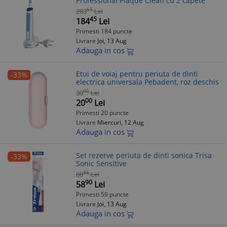
Professional Plaque Clean cu 2 capete
65
283
Lei
45
184
Lei
Primesti 184 puncte
Livrare
Joi, 13 Aug
Adauga in cos
Etui de voiaj pentru periuta de dinti
-33%
electrica universala Pebadent, roz deschis
00
30
Lei
00
20
Lei
Primesti 20 puncte
Livrare
Miercuri, 12 Aug
Adauga in cos
Set rezerve periuta de dinti sonica Trisa
-33%
Sonic Sensitive
35
88
Lei
90
58
Lei
Primesti 59 puncte
Livrare
Joi, 13 Aug
Adauga in cos