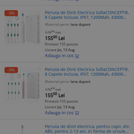
Periuta de Dinti Electrica SofiaCONCEPT®,
-9%
8 Capete Incluse, IPX7, 1200Mah, 43000
Miscari/Min, White
Material-perie:
lana dupont
00
170
Lei
00
155
Lei
Primesti 155 puncte
Livrare
Joi, 13 Aug
Adauga in cos
Periuta de Dinti Electrica SofiaCONCEPT®,
-9%
8 Capete Incluse, IPX7, 1200Mah, 43000
Miscari/Min, Pink
Material-perie:
lana dupont
00
170
Lei
00
155
Lei
Primesti 155 puncte
Livrare
Joi, 13 Aug
Adauga in cos
Periuta de dinti electrica, pentru copii, din
ABS, pentru 2-13 ani, in forma de ursulet,