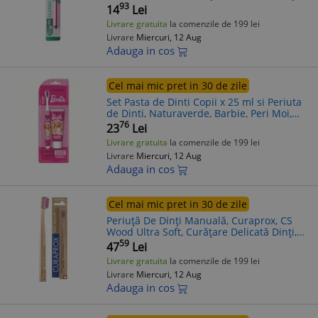
Protecție Gingii, 1 buc
93
14
Lei
Livrare gratuita
la comenzile de 199 lei
Livrare
Miercuri, 12 Aug
Adauga in cos
Cel mai mic pret in 30 de zile
Set Pasta de Dinti Copii x 25 ml si Periuta
de Dinti, Naturaverde, Barbie, Peri Moi,
Culoare Roz
76
23
Lei
Livrare gratuita
la comenzile de 199 lei
Livrare
Miercuri, 12 Aug
Adauga in cos
Cel mai mic pret in 30 de zile
Periuță De Dinți Manuală, Curaprox, CS
Wood Ultra Soft, Curățare Delicată Dinți,
Protecție Gingii Sensibile, 1 buc
59
47
Lei
Livrare gratuita
la comenzile de 199 lei
Livrare
Miercuri, 12 Aug
Adauga in cos