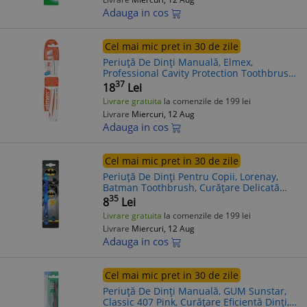
Adauga in cos
Cel mai mic pret in 30 de zile
Periuță De Dinți Manuală, Elmex,
Professional Cavity Protection Toothbrush,
Protecție Împotriva Cariilor, Curățare
37
18
Lei
Delicată Dinți, 1 buc
Livrare gratuita
la comenzile de 199 lei
Livrare
Miercuri, 12 Aug
Adauga in cos
Cel mai mic pret in 30 de zile
Periuță De Dinți Pentru Copii, Lorenay,
Batman Toothbrush, Curățare Delicată
Dinți Copii, Protecție Gingii Sensibile, 1
35
8
Lei
buc
Livrare gratuita
la comenzile de 199 lei
Livrare
Miercuri, 12 Aug
Adauga in cos
Cel mai mic pret in 30 de zile
Periuță De Dinți Manuală, GUM Sunstar,
Classic 407 Pink, Curățare Eficientă Dinți,