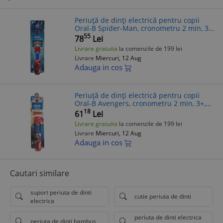
Periuță de dinți electrică pentru copii
Oral-B Spider-Man, cronometru 2 min, 3+,
roșie
55
78
Lei
Livrare gratuita
la comenzile de 199 lei
Livrare
Miercuri, 12 Aug
Adauga in cos
Periuță de dinți electrică pentru copii
Oral-B Avengers, cronometru 2 min, 3+,
roșie
18
61
Lei
Livrare gratuita
la comenzile de 199 lei
Livrare
Miercuri, 12 Aug
Adauga in cos
Cautari similare
suport periuta de dinti
cutie periuta de dinti
electrica
periuta de dinti electrica
periuta de dinti bambus