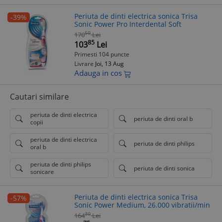
Periuta de dinti electrica sonica Trisa
-39%
Sonic Power Pro Interdental Soft
50
170
Lei
85
103
Lei
Primesti 104 puncte
Livrare
Joi, 13 Aug
Adauga in cos
Cautari similare
periuta de dinti electrica
periuta de dinti oral b
copii
periuta de dinti electrica
periuta de dinti philips
oral b
periuta de dinti philips
periuta de dinti sonica
sonicare
Periuta de dinti electrica sonica Trisa
-57%
Sonic Power Medium, 26.000 vibratii/min
30
164
Lei