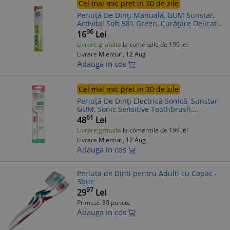
Cel mai mic pret in 30 de zile
Periuță De Dinți Manuală, GUM Sunstar,
Activital Soft 581 Green, Curățare Delicată
Dinți, Protecție Gingii Sensibile, 1 buc
96
16
Lei
Livrare gratuita
la comenzile de 199 lei
Livrare
Miercuri, 12 Aug
Adauga in cos
Cel mai mic pret in 30 de zile
Periuță De Dinți Electrică Sonică, Sunstar
GUM, Sonic Sensitive Toothbrush,
Curățare Delicată Dinți, Protecție Gingii
61
48
Lei
Sensibile, 1 buc
Livrare gratuita
la comenzile de 199 lei
Livrare
Miercuri, 12 Aug
Adauga in cos
Periuta de Dinti pentru Adulti cu Capac -
3buc
97
29
Lei
Primesti 30 puncte
Adauga in cos