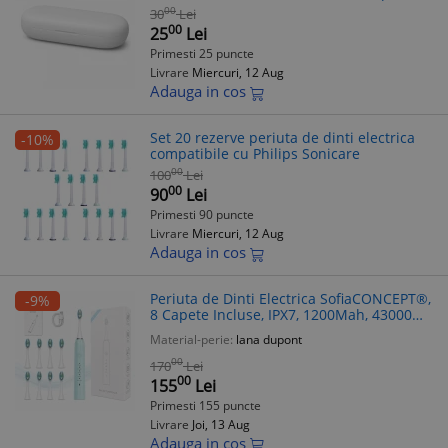
Oral-B IO, alb
00
30
Lei
00
25
Lei
Primesti 25 puncte
Livrare
Miercuri, 12 Aug
Adauga in cos
Set 20 rezerve periuta de dinti electrica
-10%
compatibile cu Philips Sonicare
00
100
Lei
00
90
Lei
Primesti 90 puncte
Livrare
Miercuri, 12 Aug
Adauga in cos
Periuta de Dinti Electrica SofiaCONCEPT®,
-9%
8 Capete Incluse, IPX7, 1200Mah, 43000
Miscari/Min, Blue Coral
Material-perie:
lana dupont
00
170
Lei
00
155
Lei
Primesti 155 puncte
Livrare
Joi, 13 Aug
Adauga in cos