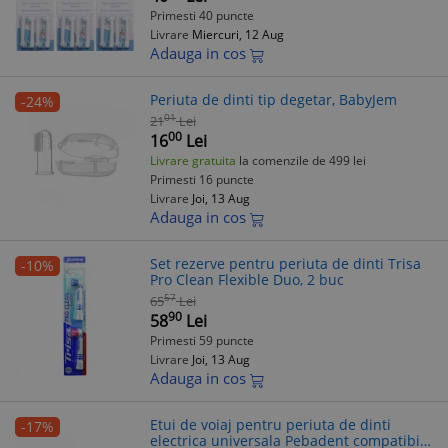
Primesti 40 puncte
Livrare
Miercuri, 12 Aug
Adauga in cos
Periuta de dinti tip degetar, BabyJem
-24%
01
21
Lei
00
16
Lei
Livrare gratuita
la comenzile de 499 lei
Primesti 16 puncte
Livrare
Joi, 13 Aug
Adauga in cos
Set rezerve pentru periuta de dinti Trisa
-10%
Pro Clean Flexible Duo, 2 buc
57
65
Lei
90
58
Lei
Primesti 59 puncte
Livrare
Joi, 13 Aug
Adauga in cos
Etui de voiaj pentru periuta de dinti
-17%
electrica universala Pebadent compatibil