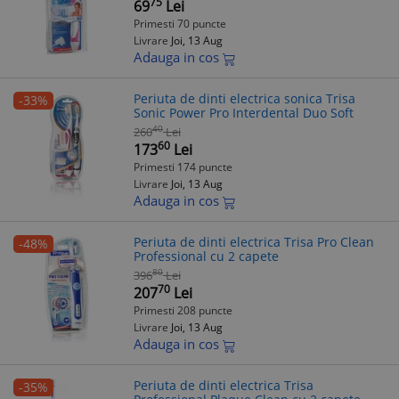
75
69
Lei
Primesti 70 puncte
Livrare
Joi, 13 Aug
Adauga in cos
Periuta de dinti electrica sonica Trisa
-33%
Sonic Power Pro Interdental Duo Soft
40
260
Lei
60
173
Lei
Primesti 174 puncte
Livrare
Joi, 13 Aug
Adauga in cos
Periuta de dinti electrica Trisa Pro Clean
-48%
Professional cu 2 capete
80
396
Lei
70
207
Lei
Primesti 208 puncte
Livrare
Joi, 13 Aug
Adauga in cos
Periuta de dinti electrica Trisa
-35%