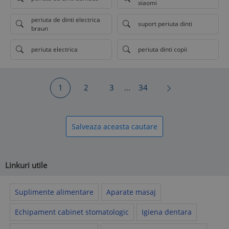
xiaomi
periuta de dinti electrica
suport periuta dinti
braun
periuta electrica
periuta dinti copii
1
2
3
...
34
Salveaza aceasta cautare
Linkuri utile
Suplimente alimentare
Aparate masaj
Echipament cabinet stomatologic
Igiena dentara