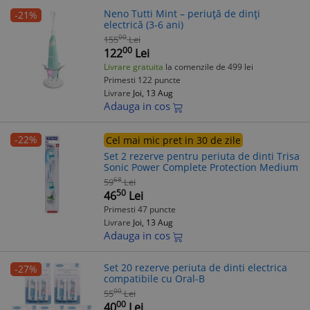
Neno Tutti Mint – periuță de dinți
-21%
electrică (3-6 ani)
00
155
Lei
00
122
Lei
Livrare gratuita
la comenzile de 499 lei
Primesti 122 puncte
Livrare
Joi, 13 Aug
Adauga in cos
-22%
Cel mai mic pret in 30 de zile
Set 2 rezerve pentru periuta de dinti Trisa
Sonic Power Complete Protection Medium
68
59
Lei
50
46
Lei
Primesti 47 puncte
Livrare
Joi, 13 Aug
Adauga in cos
Set 20 rezerve periuta de dinti electrica
-27%
compatibile cu Oral-B
00
55
Lei
00
40
Lei