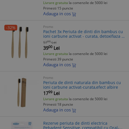
Livrare gratuita
la comenzile de 5000 lei
Primesti 15 puncte
Adauga in cos
Promo
-32%
Pachet 3x Periuta de dinti din bambus cu
ioni carbune activat - curata, detoxifiaza si
are efect de albire, 100% Naturala
00
57
Lei
00
39
Lei
Livrare gratuita
la comenzile de 5000 lei
Primesti 39 puncte
Adauga in cos
Promo
Periuta de dinti naturala din bambus cu
ioni carbune activat-curata,efect albire
99
17
Lei
Livrare gratuita
la comenzile de 5000 lei
Primesti 18 puncte
Adauga in cos
Rezerve periuta de dinti electrica
Pebadent Sensitive, compatibil cu Oral-B,