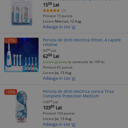
4 buc
00
15
Lei
(2)
Primesti 15 puncte
Livrare
Miercuri, 12 Aug
Adauga in cos
Periuta de dinti electrica Eltron, 4 capete
-37%
rotative
00
99
Lei
00
62
Lei
Livrare gratuita
la comenzile de 199 lei
Primesti 62 puncte
Livrare
Joi, 13 Aug
Adauga in cos
Periuta de dinti electrica sonica Trisa
-39%
Complete Protection Medium
50
170
Lei
85
103
Lei
Primesti 104 puncte
Livrare
Joi, 13 Aug
Adauga in cos