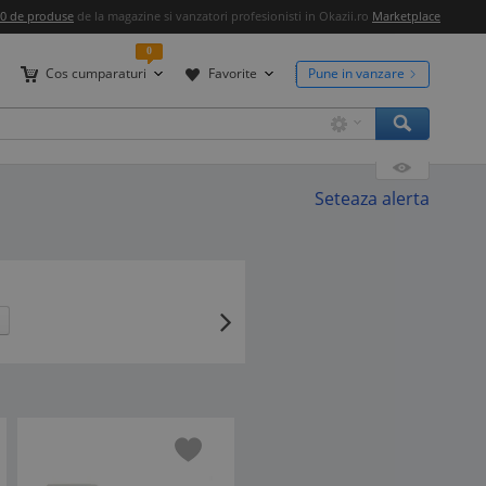
00 de produse
de la magazine si vanzatori profesionisti in Okazii.ro
Marketplace
0
Cos cumparaturi
Favorite
Pune in vanzare
Seteaza alerta