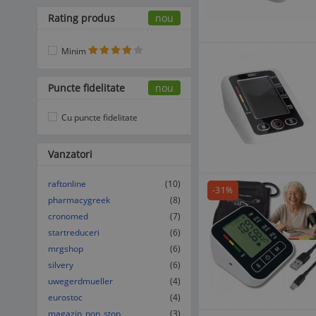
Rating produs
nou
Minim
Puncte fidelitate
nou
Cu puncte fidelitate
Vanzatori
raftonline
(10)
-31%
pharmacygreek
(8)
cronomed
(7)
startreduceri
(6)
mrgshop
(6)
silvery
(6)
uwegerdmueller
(4)
eurostoc
(4)
magazin_non_stop
(3)