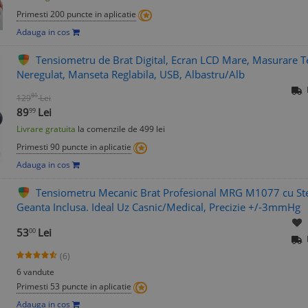
Primesti 200 puncte in aplicatie
Adauga in cos
Tensiometru de Brat Digital, Ecran LCD Mare, Masurare Te
Neregulat, Manseta Reglabila, USB, Albastru/Alb
91
129
Lei
89
Lei
99
Livrare gratuita
la comenzile de 499 lei
Primesti 90 puncte in aplicatie
Adauga in cos
Tensiometru Mecanic Brat Profesional MRG M1077 cu St
Geanta Inclusa. Ideal Uz Casnic/Medical, Precizie +/-3mmHg
53
Lei
00
(6)
6 vandute
Primesti 53 puncte in aplicatie
Adauga in cos