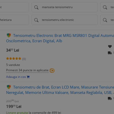
at
manseta tensiometru
te
heietura
tensiometru electronic
te
Tensiometru Electronic Brat MRG MSR801 Digital Automa
Oscilometrica, Ecran Digital, Alb
34
Lei
00
(8)
5 vandute
Primesti 34 puncte in aplicatie
Adauga in cos
Tensiometru de Brat, Ecran LCD Mare, Masurare Tensiune 
Neregulat, Memorie Ultima Valoare, Manseta Reglabila, USB, 
90
299
Lei
199
Lei
99
Livrare gratuita
la comenzile de 499 lei