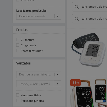
Prin posta
tensiometru de br
Localizarea produsului
Oriunde in Romania
tensiometru de inc
Produs
Cu factura
Cu garantie
Poate fi returnat
Vanzatori
Doar de la anumiti vanzatori
-33%
Persoana fizica
Persoana juridica