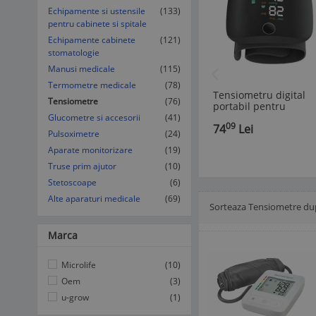
Echipamente si ustensile
(133)
pentru cabinete si spitale
Echipamente cabinete
(121)
stomatologie
Manusi medicale
(115)
Termometre medicale
(78)
Tensiometru digital
Tensiometre
(76)
portabil pentru
incheietura masurare
Glucometre si accesorii
(41)
09
74
Lei
tensiune arteriala XO
Pulsoximetre
(24)
RS02
Aparate monitorizare
(19)
Truse prim ajutor
(10)
Stetoscoape
(6)
Alte aparaturi medicale
(69)
Sorteaza Tensiometre du
Afisare Lista
Afisare galerie
Marca
Microlife
(10)
Oem
(3)
u-grow
(1)