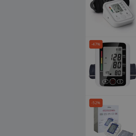
-47%
-52%