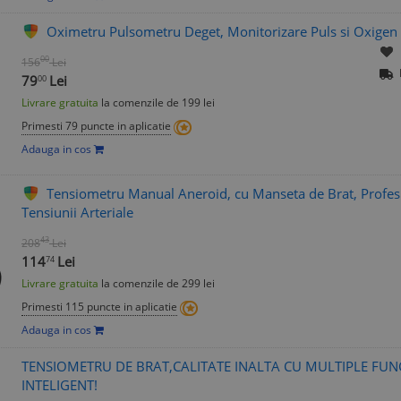
Oximetru Pulsometru Deget, Monitorizare Puls si Oxigen 
00
156
Lei
79
Lei
00
Livrare gratuita
la comenzile de 199 lei
Primesti 79 puncte in aplicatie
Adauga in cos
Tensiometru Manual Aneroid, cu Manseta de Brat, Profes
Tensiunii Arteriale
43
208
Lei
114
Lei
74
Livrare gratuita
la comenzile de 299 lei
Primesti 115 puncte in aplicatie
Adauga in cos
TENSIOMETRU DE BRAT,CALITATE INALTA CU MULTIPLE FU
INTELIGENT!