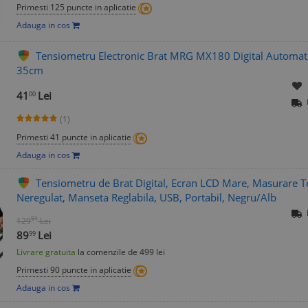
Primesti 125 puncte in aplicatie
Adauga in cos
Tensiometru Electronic Brat MRG MX180 Digital Automat
35cm
41
Lei
00
(1)
Primesti 41 puncte in aplicatie
Adauga in cos
Tensiometru de Brat Digital, Ecran LCD Mare, Masurare Te
Neregulat, Manseta Reglabila, USB, Portabil, Negru/Alb
91
129
Lei
89
Lei
99
Livrare gratuita
la comenzile de 499 lei
Primesti 90 puncte in aplicatie
Adauga in cos