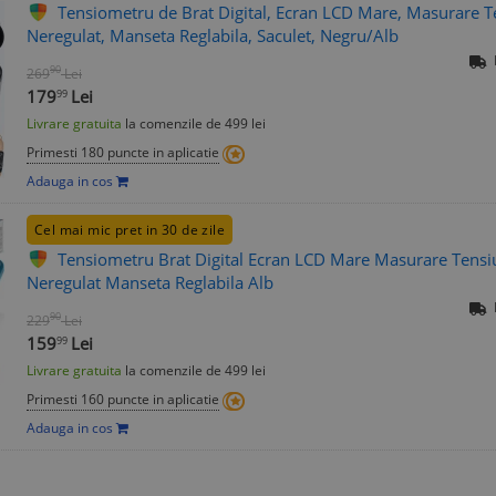
Tensiometru de Brat Digital, Ecran LCD Mare, Masurare Te
Neregulat, Manseta Reglabila, Saculet, Negru/Alb
90
269
Lei
179
Lei
99
Livrare gratuita
la comenzile de 499 lei
Primesti 180 puncte in aplicatie
Adauga in cos
Cel mai mic pret in 30 de zile
Tensiometru Brat Digital Ecran LCD Mare Masurare Tensiu
Neregulat Manseta Reglabila Alb
90
229
Lei
159
Lei
99
Livrare gratuita
la comenzile de 499 lei
Primesti 160 puncte in aplicatie
Adauga in cos