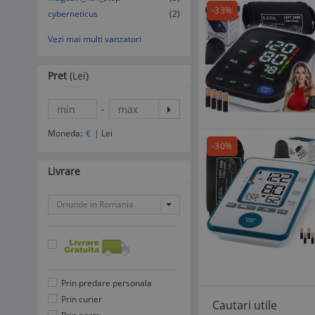
-33%
cyberneticus
(2)
Vezi mai multi vanzatori
Pret
(Lei)
-
Moneda:
€
|
Lei
-30%
Livrare
Oriunde in Romania
Prin predare personala
Prin curier
Cautari utile