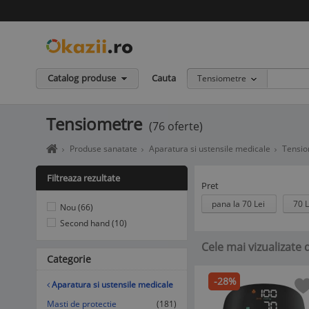
Catalog produse
Cauta
Tensiometre
Tensiometre
(76 oferte)
Home
Produse sanatate
Aparatura si ustensile medicale
Tensio
page
okazii.ro
Filtreaza rezultate
-
Pret
Cumperi
pana la 70 Lei
70 L
Nou (66)
in
siguranta
Second hand (10)
de
Cele mai vizualizate
la
Categorie
vanzatori
de
-28%
incredere
Aparatura si ustensile medicale
Masti de protectie
(181)