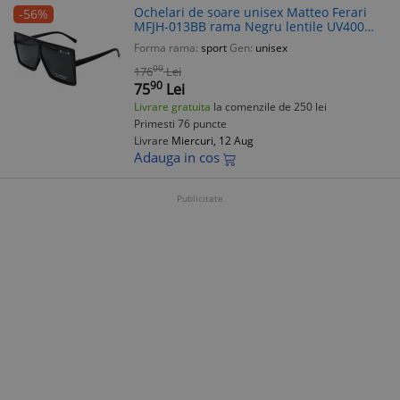
Ochelari de soare unisex Matteo Ferari
-56%
MFJH-013BB rama Negru lentile UV400
plastic Stil Sport Marime 55
Forma rama:
sport
Gen:
unisex
00
176
Lei
90
75
Lei
Livrare gratuita
la comenzile de 250 lei
Primesti 76 puncte
Livrare
Miercuri, 12 Aug
Adauga in cos
Publicitate