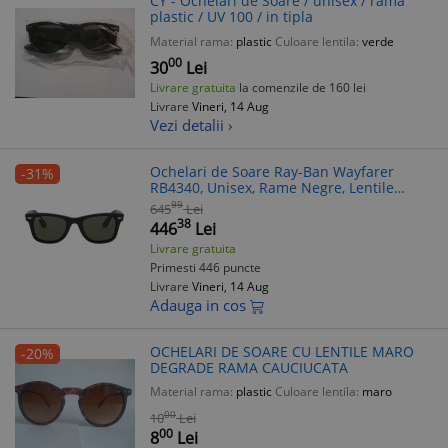
CY - Ochelari de Soare / unisex / rama
plastic / UV 100 / in tipla
Material rama:
plastic
Culoare lentila:
verde
00
30
Lei
Livrare gratuita
la comenzile de 160 lei
Livrare
Vineri, 14 Aug
Vezi detalii ›
Ochelari de Soare Ray-Ban Wayfarer
-31%
RB4340, Unisex, Rame Negre, Lentile
Verzi, Patrati, Plastic - RESIGILAT
99
645
Lei
38
446
Lei
Livrare gratuita
Primesti 446 puncte
Livrare
Vineri, 14 Aug
Adauga in cos
OCHELARI DE SOARE CU LENTILE MARO
-20%
DEGRADE RAMA CAUCIUCATA
Material rama:
plastic
Culoare lentila:
maro
00
10
Lei
00
8
Lei