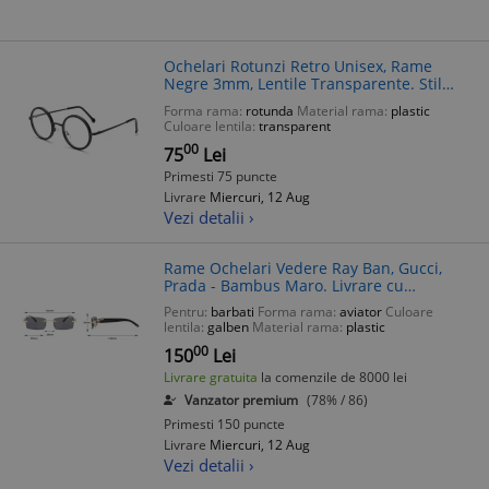
Ochelari Rotunzi Retro Unisex, Rame
Negre 3mm, Lentile Transparente. Stil
John Lennon. Fashion 80's
Forma rama:
rotunda
Material rama:
plastic
Culoare lentila:
transparent
00
75
Lei
Primesti 75 puncte
Livrare
Miercuri, 12 Aug
Vezi detalii ›
Rame Ochelari Vedere Ray Ban, Gucci,
Prada - Bambus Maro. Livrare cu
verificare!
Pentru:
barbati
Forma rama:
aviator
Culoare
lentila:
galben
Material rama:
plastic
00
150
Lei
Livrare gratuita
la comenzile de 8000 lei
Vanzator premium
(78% / 86)
Primesti 150 puncte
Livrare
Miercuri, 12 Aug
Vezi detalii ›