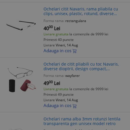
Ochelari citit Navaris, rama pliabila cu
clips, unisex, plastic, rotund, diverse
culori si dioptrii
Forma rama:
rectangulara
00
40
Lei
Livrare gratuita
la comenzile de 9999 lei
Primesti 40 puncte
Livrare
Vineri, 14 Aug
Adauga in cos
Ochelari de citit pliabili cu toc Navaris,
diverse dioptrii, design compact,
metal/plastic, negru/visiniu
Forma rama:
wayfarer
00
49
Lei
Livrare gratuita
la comenzile de 9999 lei
Primesti 49 puncte
Livrare
Vineri, 14 Aug
Adauga in cos
Ochelari rama alba 3mm rotunzi lentila
transparenta gen unisex model retro