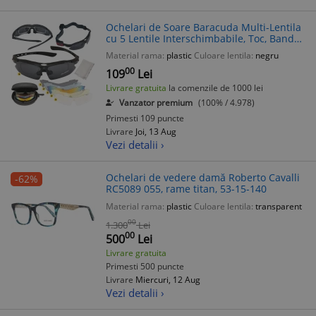
Ochelari de Soare Baracuda Multi-Lentila
cu 5 Lentile Interschimbabile, Toc, Banda
Elastica si Rama Optica
Material rama:
plastic
Culoare lentila:
negru
00
109
Lei
Livrare gratuita
la comenzile de 1000 lei
Vanzator premium
(100% / 4.978)
Primesti 109 puncte
Livrare
Joi, 13 Aug
Vezi detalii ›
Ochelari de vedere damă Roberto Cavalli
-62%
RC5089 055, rame titan, 53-15-140
Material rama:
plastic
Culoare lentila:
transparent
00
1.300
Lei
00
500
Lei
Livrare gratuita
Primesti 500 puncte
Livrare
Miercuri, 12 Aug
Vezi detalii ›