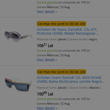
Livrare gratuita
la comenzile de 199 lei
Livrare
Miercuri, 12 Aug
Vezi detalii ›
Cel mai mic pret in 30 de zile
Ochelari de Soare, ZamoÂ®, CZL 671,
Protectie UV400, Model Rectangular,
Rama Transparenta, Lentile Gri
Material rama:
plastic
Culoare lentila:
negru
21
106
Lei
Livrare gratuita
la comenzile de 199 lei
Livrare
Miercuri, 12 Aug
Vezi detalii ›
Cel mai mic pret in 30 de zile
Ochelari Soare Zamo® CZL 4024 Shield,
UV400, Rama Multicolora, Lentile Negre,
Protectie UV, Rezistenti Socuri
Material rama:
plastic
Culoare lentila:
albastru
90
100
Lei
Livrare gratuita
la comenzile de 199 lei
Livrare
Miercuri, 12 Aug
Vezi detalii ›