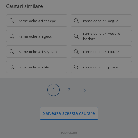
Cautari similare
rame ochelari cat eye
rame ochelari vogue
rame ochelari vedere
rama ochelari gucci
barbati
rame ochelari ray ban
rame ochelari rotunzi
rame ochelari titan
rama ochelari prada
1
2
Salveaza aceasta cautare
Publicitate