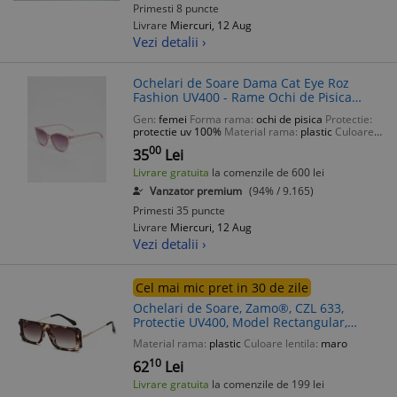
Primesti 8 puncte
Livrare
Miercuri, 12 Aug
Vezi detalii ›
Ochelari de Soare Dama Cat Eye Roz
Fashion UV400 - Rame Ochi de Pisica
Femei
Gen:
femei
Forma rama:
ochi de pisica
Protectie:
protectie uv 100%
Material rama:
plastic
Culoare
lentila:
negru
00
35
Lei
Livrare gratuita
la comenzile de 600 lei
Vanzator premium
(94% / 9.165)
Primesti 35 puncte
Livrare
Miercuri, 12 Aug
Vezi detalii ›
Cel mai mic pret in 30 de zile
Ochelari de Soare, Zamo®, CZL 633,
Protectie UV400, Model Rectangular,
Rama Tortoise, Lentile Maro
Material rama:
plastic
Culoare lentila:
maro
10
62
Lei
Livrare gratuita
la comenzile de 199 lei