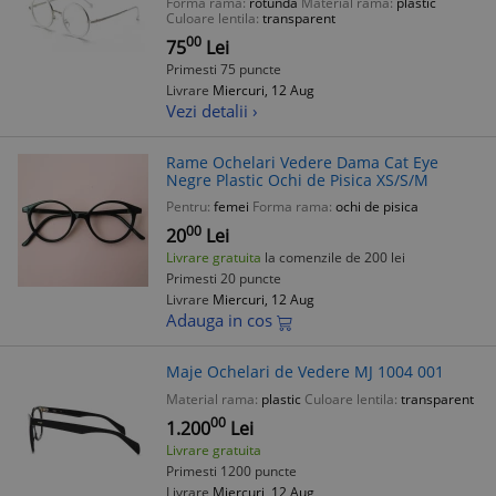
Forma rama:
rotunda
Material rama:
plastic
Culoare lentila:
transparent
00
75
Lei
Primesti 75 puncte
Livrare
Miercuri, 12 Aug
Vezi detalii ›
Rame Ochelari Vedere Dama Cat Eye
Negre Plastic Ochi de Pisica XS/S/M
Pentru:
femei
Forma rama:
ochi de pisica
00
20
Lei
Livrare gratuita
la comenzile de 200 lei
Primesti 20 puncte
Livrare
Miercuri, 12 Aug
Adauga in cos
Maje Ochelari de Vedere MJ 1004 001
Material rama:
plastic
Culoare lentila:
transparent
00
1.200
Lei
Livrare gratuita
Primesti 1200 puncte
Livrare
Miercuri, 12 Aug