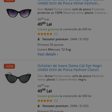
UV400 Ochi de Pisica Femei Fashion
Classic
Gen:
femei
Forma rama:
ochi de pisica
Protectie:
protectie uv 100%
Material rama:
plastic
Culoare
lentila:
violet
00
99
Lei
99
49
Lei
Livrare gratuita
la comenzile de 600 lei
(1)
Vanzator premium
(94% / 9.165)
Primesti 50 puncte
Livrare
Miercuri, 12 Aug
Vezi detalii ›
Ochelari de Soare Dama Cat Eye Negri
-50%
UV400 Ochi de Pisica Fashion Classic
Gen:
femei
Forma rama:
ochi de pisica
Material
rama:
plastic
Culoare lentila:
negru
00
99
Lei
99
49
Lei
Livrare gratuita
la comenzile de 600 lei
(1)
Vanzator premium
(94% / 9.165)
Primesti 50 puncte