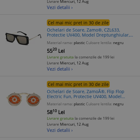
Livrare
Miercuri, 12 Aug
Vezi detalii ›
Cel mai mic pret in 30 de zile
Ochelari de Soare, Zamo®, CZL633,
Protectie UV400, Model Dreptunghiular,
Rama Neagra, Lentile Negre
Material rama:
plastic
Culoare lentila:
negru
20
55
Lei
Livrare gratuita
la comenzile de 199 lei
Livrare
Miercuri, 12 Aug
Vezi detalii ›
Cel mai mic pret in 30 de zile
Ochelari de Soare, ZamoÂ®, Flip Flop
Electric Fun, Protectie UV400, Model
Rotund, Rama Aurie, Lentil
Material rama:
plastic
Culoare lentila:
negru
10
58
Lei
Livrare gratuita
la comenzile de 199 lei
Livrare
Miercuri, 12 Aug
Vezi detalii ›