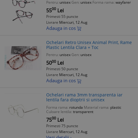
Pentru:
unisex
Gen:
unisex
Forma rama:
wayfarer
00
55
Lei
Primesti 55 puncte
Livrare
Miercuri, 12 Aug
Adauga in cos
Ochelari Retro Unisex Animal Print, Rame
Plastic Lentila Clara + Toc
Pentru:
unisex
Gen:
unisex
00
50
Lei
Primesti 50 puncte
Livrare
Miercuri, 12 Aug
Adauga in cos
Ochelari rama 3mm transparenta iar
lentila fara dioptrii si unisex
Forma rama:
rotunda
Material rama:
plastic
Culoare lentila:
transparent
00
75
Lei
Primesti 75 puncte
Livrare
Miercuri, 12 Aug
Vezi detalii ›