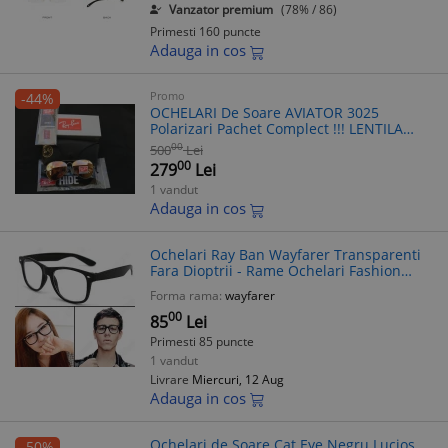
Vanzator premium
(78% / 86)
Primesti 160 puncte
Adauga in cos
Promo
-44%
OCHELARI De Soare AVIATOR 3025
Polarizari Pachet Complect !!! LENTILA
STICLA !!
00
500
Lei
00
279
Lei
1 vandut
Adauga in cos
Ochelari Ray Ban Wayfarer Transparenti
Fara Dioptrii - Rame Ochelari Fashion
Plastic Rezistent Unisex
Forma rama:
wayfarer
00
85
Lei
Primesti 85 puncte
1 vandut
Livrare
Miercuri, 12 Aug
Adauga in cos
Ochelari de Soare Cat Eye Negru Lucios
-50%