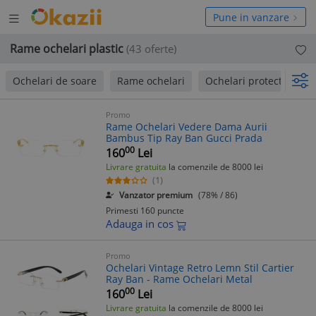
Deschide
hide
Pune in vanzare
meniul
niul
Rame ochelari plastic
(43 oferte)
Ochelari de soare
Rame ochelari
Ochelari protectie
Promo
Rame Ochelari Vedere Dama Aurii
Bambus Tip Ray Ban Gucci Prada
00
160
Lei
Livrare gratuita
la comenzile de 8000 lei
(1)
Vanzator premium
(78% / 86)
Primesti 160 puncte
Adauga in cos
Promo
Ochelari Vintage Retro Lemn Stil Cartier
Ray Ban - Rame Ochelari Metal
00
160
Lei
Livrare gratuita
la comenzile de 8000 lei