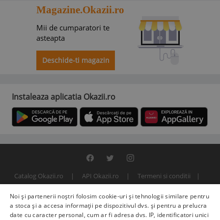
Magazine.Okazii.ro
Mii de cumparatori te
asteapta
Deschide-ti magazin
Instaleaza aplicatia Okazii.ro
Catalog Okazii.ro
API Okazii.ro
Termeni si conditii
Contact
Politica de confidentialitate
ANPC
SOL
Noi și partenerii noștri folosim cookie-uri și tehnologii similare pentru
© 2000 - 2026 S.C. BITFACTOR S.R.L.
a stoca și a accesa informații pe dispozitivul dvs. și pentru a prelucra
date cu caracter personal, cum ar fi adresa dvs. IP, identificatori unici