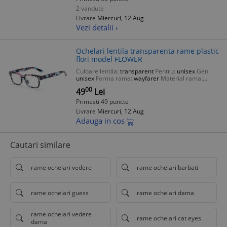
2 vandute
Livrare
Miercuri, 12 Aug
Vezi detalii ›
Ochelari lentila transparenta rame plastic
flori model FLOWER
Culoare lentila:
transparent
Pentru:
unisex
Gen:
unisex
Forma rama:
wayfarer
Material rama:
plastic
00
49
Lei
Primesti 49 puncte
Livrare
Miercuri, 12 Aug
Adauga in cos
Cautari similare
rame ochelari vedere
rame ochelari barbati
rame ochelari guess
rame ochelari dama
rame ochelari vedere
rame ochelari cat eyes
dama