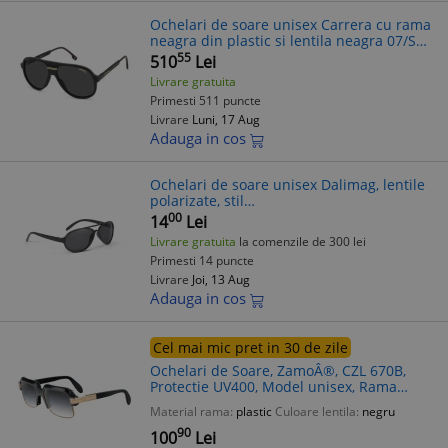
Ochelari de soare unisex Carrera cu rama
neagra din plastic si lentila neagra 07/S
I46/IR 59
55
510
Lei
Livrare gratuita
Primesti 511 puncte
Livrare
Luni, 17 Aug
Adauga in cos
Ochelari de soare unisex Dalimag, lentile
polarizate, stil
Wayfarer/Rotund/Hexagonal, rama
00
14
Lei
plastic/metal, diverse culori, toc+laveta
Livrare gratuita
la comenzile de 300 lei
Primesti 14 puncte
Livrare
Joi, 13 Aug
Adauga in cos
Cel mai mic pret in 30 de zile
Ochelari de Soare, ZamoÂ®, CZL 670B,
Protectie UV400, Model unisex, Rama
Neagra, Lentile Gri
Material rama:
plastic
Culoare lentila:
negru
90
100
Lei