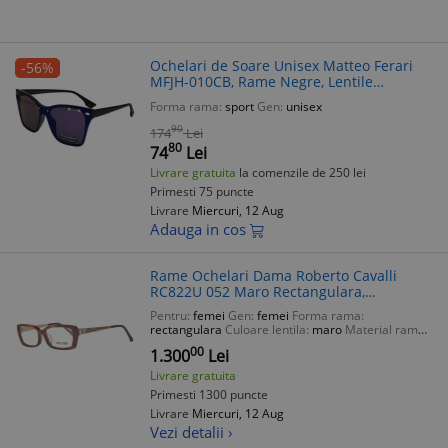
Ochelari de Soare Unisex Matteo Ferari
-56%
MFJH-010CB, Rame Negre, Lentile
Albastru Reflexii, UV400, Sport, Plastic,
Forma rama:
sport
Gen:
unisex
Marime 55
90
174
Lei
80
74
Lei
Livrare gratuita
la comenzile de 250 lei
Primesti 75 puncte
Livrare
Miercuri, 12 Aug
Adauga in cos
Rame Ochelari Dama Roberto Cavalli
RC822U 052 Maro Rectangulara,
Plastic/Metal, 53-15-140
Pentru:
femei
Gen:
femei
Forma rama:
rectangulara
Culoare lentila:
maro
Material rama:
plastic
00
1.300
Lei
Livrare gratuita
Primesti 1300 puncte
Livrare
Miercuri, 12 Aug
Vezi detalii ›