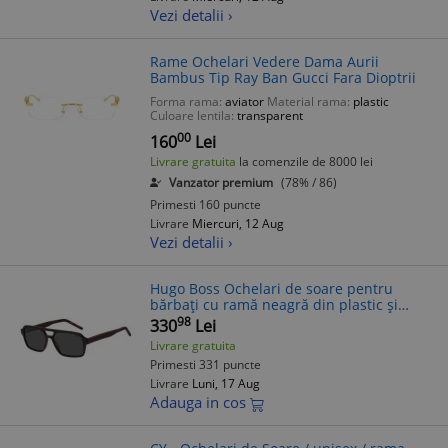
Vezi detalii ›
Rame Ochelari Vedere Dama Aurii
Bambus Tip Ray Ban Gucci Fara Dioptrii
Forma rama:
aviator
Material rama:
plastic
Culoare lentila:
transparent
00
160
Lei
Livrare gratuita
la comenzile de 8000 lei
Vanzator premium
(78% / 86)
Primesti 160 puncte
Livrare
Miercuri, 12 Aug
Vezi detalii ›
Hugo Boss Ochelari de soare pentru
bărbați cu ramă neagră din plastic și
lentilă neagră HG 1241/S OIT/IR
98
330
Lei
Livrare gratuita
Primesti 331 puncte
Livrare
Luni, 17 Aug
Adauga in cos