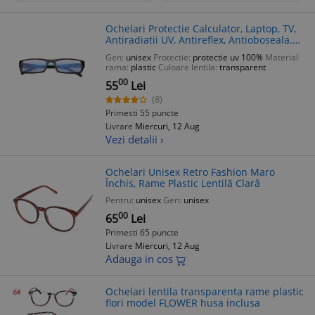
Ochelari Protectie Calculator, Laptop, TV,
Antiradiatii UV, Antireflex, Antioboseala.
Negri
Gen:
unisex
Protectie:
protectie uv 100%
Material
rama:
plastic
Culoare lentila:
transparent
00
55
Lei
(8)
Primesti 55 puncte
Livrare
Miercuri, 12 Aug
Vezi detalii ›
Ochelari Unisex Retro Fashion Maro
Închis, Rame Plastic Lentilă Clară
Pentru:
unisex
Gen:
unisex
00
65
Lei
Primesti 65 puncte
Livrare
Miercuri, 12 Aug
Adauga in cos
Ochelari lentila transparenta rame plastic
flori model FLOWER husa inclusa