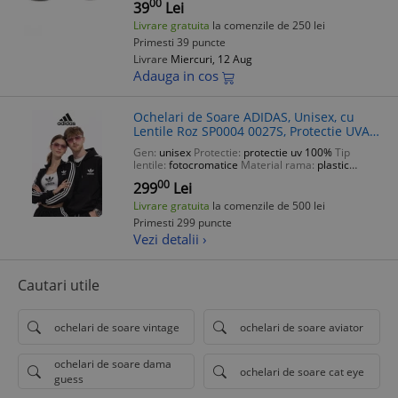
00
39
Lei
Livrare gratuita
la comenzile de 250 lei
Primesti 39 puncte
Livrare
Miercuri, 12 Aug
Adauga in cos
Ochelari de Soare ADIDAS, Unisex, cu
Lentile Roz SP0004 0027S, Protectie UVA
400, Categorie Filtru 1
Gen:
unisex
Protectie:
protectie uv 100%
Tip
lentile:
fotocromatice
Material rama:
plastic
Culoare lentila:
transparent
00
299
Lei
Livrare gratuita
la comenzile de 500 lei
Primesti 299 puncte
Vezi detalii ›
Cautari utile
ochelari de soare vintage
ochelari de soare aviator
ochelari de soare dama
ochelari de soare cat eye
guess