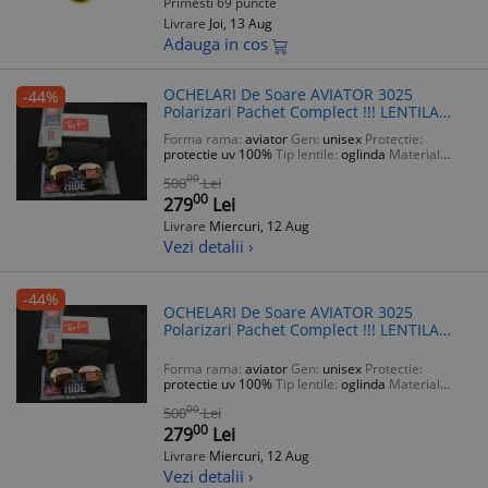
Primesti 69 puncte
Livrare
Joi, 13 Aug
Adauga in cos
OCHELARI De Soare AVIATOR 3025
-44%
Polarizari Pachet Complect !!! LENTILA
STICLA !!
Forma rama:
aviator
Gen:
unisex
Protectie:
protectie uv 100%
Tip lentile:
oglinda
Material
rama:
metal
00
500
Lei
00
279
Lei
Livrare
Miercuri, 12 Aug
Vezi detalii ›
-44%
OCHELARI De Soare AVIATOR 3025
Polarizari Pachet Complect !!! LENTILA
STICLA !!
Forma rama:
aviator
Gen:
unisex
Protectie:
protectie uv 100%
Tip lentile:
oglinda
Material
rama:
metal
00
500
Lei
00
279
Lei
Livrare
Miercuri, 12 Aug
Vezi detalii ›