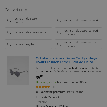
Cautari utile
ochelari de soare
ochelari de soare barbati
polarizati
ochelari de soare barbati
ochelari de soare dama
ray ban
ochelari de soare dama
ochelari ray ban
ray ban
Ochelari de Soare Dama Cat Eye Negri
UV400 Fashion Femei Ochi de Pisica
Protectie UV
Gen:
femei
Forma rama:
ochi de pisica
Protectie:
protectie uv 100%
Material rama:
plastic
Culoare
lentila:
negru
00
35
Lei
Livrare gratuita
la comenzile de 600 lei
(1)
Vanzator premium
(94% / 9.165)
Primesti 35 puncte
1 vandut
Livrare
Miercuri, 12 Aug