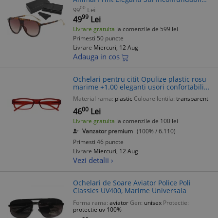
Protectie Integrala
00
99
Lei
99
49
Lei
Livrare gratuita
la comenzile de 599 lei
Primesti 50 puncte
Livrare
Miercuri, 12 Aug
Adauga in cos
Ochelari pentru citit Opulize plastic rosu
marime +1.00 eleganti usori confortabili
femei design robust cadru balamale
Material rama:
plastic
Culoare lentila:
transparent
calitate
00
46
Lei
Livrare gratuita
la comenzile de 100 lei
Vanzator premium
(100% / 6.110)
Primesti 46 puncte
Livrare
Miercuri, 12 Aug
Vezi detalii ›
Ochelari de Soare Aviator Police Poli
Classics UV400, Marime Universala
Forma rama:
aviator
Gen:
unisex
Protectie:
protectie uv 100%