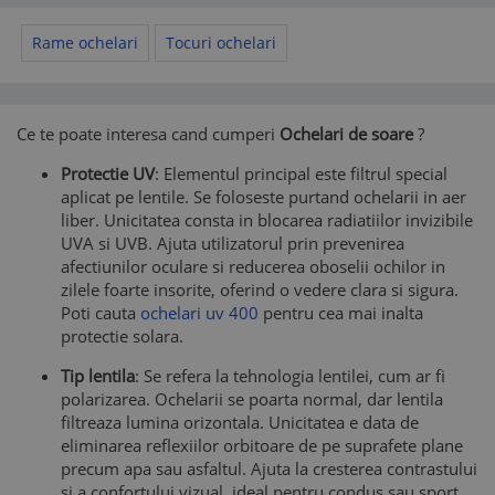
Rame ochelari
Tocuri ochelari
Ce te poate interesa cand cumperi
Ochelari de soare
?
Protectie UV
: Elementul principal este filtrul special
aplicat pe lentile. Se foloseste purtand ochelarii in aer
liber. Unicitatea consta in blocarea radiatiilor invizibile
UVA si UVB. Ajuta utilizatorul prin prevenirea
afectiunilor oculare si reducerea oboselii ochilor in
zilele foarte insorite, oferind o vedere clara si sigura.
Poti cauta
ochelari uv 400
pentru cea mai inalta
protectie solara.
Tip lentila
: Se refera la tehnologia lentilei, cum ar fi
polarizarea. Ochelarii se poarta normal, dar lentila
filtreaza lumina orizontala. Unicitatea e data de
eliminarea reflexiilor orbitoare de pe suprafete plane
precum apa sau asfaltul. Ajuta la cresterea contrastului
si a confortului vizual, ideal pentru condus sau sport.