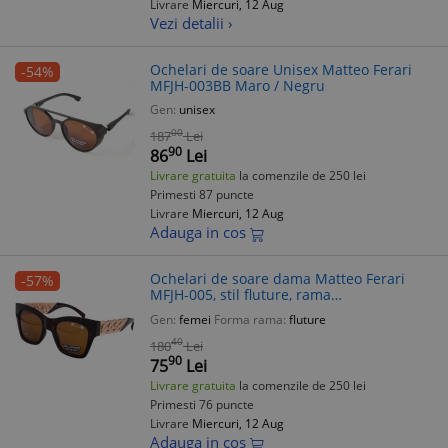
Livrare
Miercuri, 12 Aug
Vezi detalii ›
Ochelari de soare Unisex Matteo Ferari
-54%
MFJH-003BB Maro / Negru
Gen:
unisex
00
187
Lei
90
86
Lei
Livrare gratuita
la comenzile de 250 lei
Primesti 87 puncte
Livrare
Miercuri, 12 Aug
Adauga in cos
Ochelari de soare dama Matteo Ferari
-57%
MFJH-005, stil fluture, rama
neagra/transparenta, lentile negre UV400
Gen:
femei
Forma rama:
fluture
40
180
Lei
90
75
Lei
Livrare gratuita
la comenzile de 250 lei
Primesti 76 puncte
Livrare
Miercuri, 12 Aug
Adauga in cos