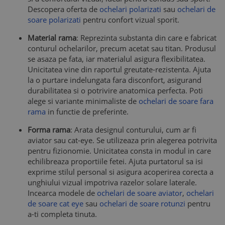
Descopera oferta de
ochelari polarizati
sau
ochelari de
soare polarizati
pentru confort vizual sporit.
Material rama
: Reprezinta substanta din care e fabricat
conturul ochelarilor, precum acetat sau titan. Produsul
se asaza pe fata, iar materialul asigura flexibilitatea.
Unicitatea vine din raportul greutate-rezistenta. Ajuta
la o purtare indelungata fara disconfort, asigurand
durabilitatea si o potrivire anatomica perfecta. Poti
alege si variante minimaliste de
ochelari de soare fara
rama
in functie de preferinte.
Forma rama
: Arata designul conturului, cum ar fi
aviator sau cat-eye. Se utilizeaza prin alegerea potrivita
pentru fizionomie. Unicitatea consta in modul in care
echilibreaza proportiile fetei. Ajuta purtatorul sa isi
exprime stilul personal si asigura acoperirea corecta a
unghiului vizual impotriva razelor solare laterale.
Incearca modele de
ochelari de soare aviator
,
ochelari
de soare cat eye
sau
ochelari de soare rotunzi
pentru
a-ti completa tinuta.