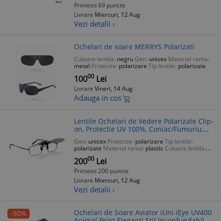
Primesti 69 puncte
Livrare
Miercuri, 12 Aug
Vezi detalii ›
Ochelari de soare MERRYS Polarizati
Culoare lentila:
negru
Gen:
unisex
Material rama:
metal
Protectie:
polarizare
Tip lentile:
polarizate
00
100
Lei
Livrare
Vineri, 14 Aug
Adauga in cos
Lentile Ochelari de Vedere Polarizate Clip-
on, Protectie UV 100%, Coniac/Fumuriu,
Standard UE/US, CS, Recomandate Soferi
Gen:
unisex
Protectie:
polarizare
Tip lentile:
polarizate
Material rama:
plastic
Culoare lentila:
negru
00
200
Lei
Primesti 200 puncte
Livrare
Miercuri, 12 Aug
Vezi detalii ›
Ochelari de Soare Aviator iUni iEye UV400
-50%
Animal Print Eleganti Stil Inconfundabil