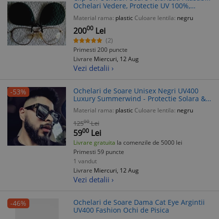
Ochelari Vedere, Protectie UV 100%,
Conducere Auto, Pescuit, Sporturi,
Material rama:
plastic
Culoare lentila:
negru
American Police/Pilot
00
200
Lei
(2)
Primesti 200 puncte
Livrare
Miercuri, 12 Aug
Vezi detalii ›
Ochelari de Soare Unisex Negri UV400
-53%
Luxury Summerwind - Protectie Solara &
Stil Modern
Material rama:
plastic
Culoare lentila:
negru
00
125
Lei
00
59
Lei
Livrare gratuita
la comenzile de 5000 lei
Primesti 59 puncte
1 vandut
Livrare
Miercuri, 12 Aug
Vezi detalii ›
Ochelari de Soare Dama Cat Eye Argintii
-46%
UV400 Fashion Ochi de Pisica