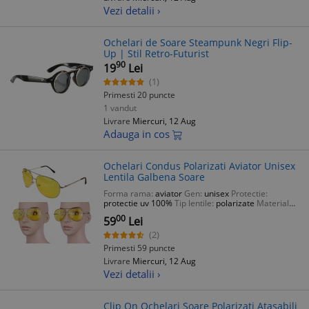
Vezi detalii ›
Ochelari de Soare Steampunk Negri Flip-
Up | Stil Retro-Futurist
90
19
Lei
(1)
Primesti 20 puncte
1 vandut
Livrare
Miercuri, 12 Aug
Adauga in cos
Ochelari Condus Polarizati Aviator Unisex
Lentila Galbena Soare
Forma rama:
aviator
Gen:
unisex
Protectie:
protectie uv 100%
Tip lentile:
polarizate
Material
rama:
metal
00
59
Lei
(2)
Primesti 59 puncte
Livrare
Miercuri, 12 Aug
Vezi detalii ›
Clip On Ochelari Soare Polarizati Atasabili