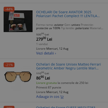
-44%
OCHELARI De Soare AVIATOR 3025
Polarizari Pachet Complect !!! LENTILA
STICLA !!
Forma rama:
aviator
Gen:
unisex
Protectie:
protectie uv 100%
Tip lentile:
polarizate
Material
rama:
metal
00
500
Lei
00
279
Lei
1 vandut
Livrare
Miercuri, 12 Aug
Vezi detalii ›
Ochelari de Soare Unisex Matteo Ferrari
-21%
Geometric Amber Negru Lentile Mari
Retro
00
110
Lei
90
86
Lei
Livrare gratuita
la comenzile de 250 lei
Primesti 87 puncte
Livrare
Miercuri, 12 Aug
Adauga in cos
Ochelari de Soare GUESS WSGU7283 –