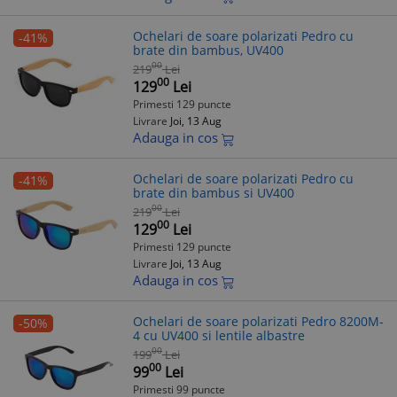
Ochelari de soare polarizati Pedro cu
-41%
brate din bambus, UV400
00
219
Lei
00
129
Lei
Primesti 129 puncte
Livrare
Joi, 13 Aug
Adauga in cos
Ochelari de soare polarizati Pedro cu
-41%
brate din bambus si UV400
00
219
Lei
00
129
Lei
Primesti 129 puncte
Livrare
Joi, 13 Aug
Adauga in cos
Ochelari de soare polarizati Pedro 8200M-
-50%
4 cu UV400 si lentile albastre
00
199
Lei
00
99
Lei
Primesti 99 puncte