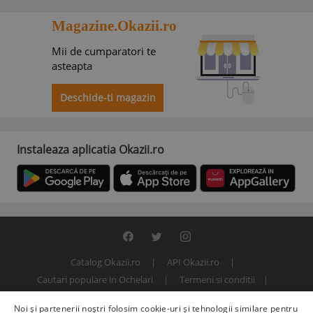
Magazine.Okazii.ro
Mii de cumparatori te
asteapta
Deschide-ti magazin
Instaleaza aplicatia Okazii.ro
Catalog Okazii.ro
API Okazii.ro
Cautari populare in Ochelari
Termeni si conditii
Contact
Politica de confidentialitate
ANPC
SOL
Noi și partenerii noștri folosim cookie-uri și tehnologii similare pentru