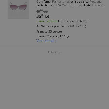
Gen:
femei
Forma rama:
ochi de pisica
Protectie:
protectie uv 100%
Material rama:
plastic
Culoare
lentila:
violet
00
65
Lei
00
35
Lei
Livrare gratuita
la comenzile de 600 lei
Vanzator premium
(94% / 9.165)
Primesti 35 puncte
Livrare
Miercuri, 12 Aug
Vezi detalii ›
Publicitate