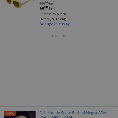
00
129
Lei
00
69
Lei
Primesti 69 puncte
Livrare
Joi, 13 Aug
Adauga in cos
Publicitate
Ochelari de Soare Barbati Negru ADM
-59%
UV400 Model 2024