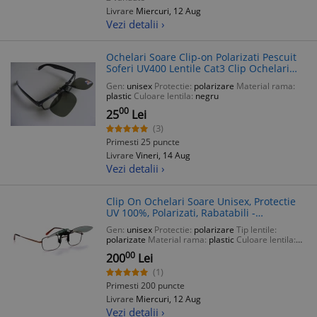
Livrare
Miercuri, 12 Aug
Vezi detalii ›
Ochelari Soare Clip-on Polarizati Pescuit
Soferi UV400 Lentile Cat3 Clip Ochelari
Vedere
Gen:
unisex
Protectie:
polarizare
Material rama:
plastic
Culoare lentila:
negru
00
25
Lei
(3)
Primesti 25 puncte
Livrare
Vineri, 14 Aug
Vezi detalii ›
Clip On Ochelari Soare Unisex, Protectie
UV 100%, Polarizati, Rabatabili -
Compatibil Ochelari Vedere (Orice Model
Gen:
unisex
Protectie:
polarizare
Tip lentile:
si Dimensiune)
polarizate
Material rama:
plastic
Culoare lentila:
negru
00
200
Lei
(1)
Primesti 200 puncte
Livrare
Miercuri, 12 Aug
Vezi detalii ›