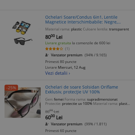
Ochelari Soare/Condus 6in1, Lentile
Magnetice Interschimbabile: Negre,
Albastre, Maro, Argintii, Galbene + Etui
Material rama:
plastic
Culoare lentila:
transparent
00
80
Lei
Livrare gratuita
la comenzile de 600 lei
(1)
Vanzator premium
(94% / 9.165)
Primesti 80 puncte
Livrare
Miercuri, 12 Aug
Vezi detalii ›
Ochelari de soare Solsidan Oriflame
-25%
Exklusiv, protecție UV 100%
Gen:
femei
Forma rama:
supradimensionat
Protectie:
protectie uv 100%
Material rama:
plastic
Culoare lentila:
violet
00
80
Lei
00
60
Lei
Vanzator premium
(99% / 1.811)
Primesti 60 puncte