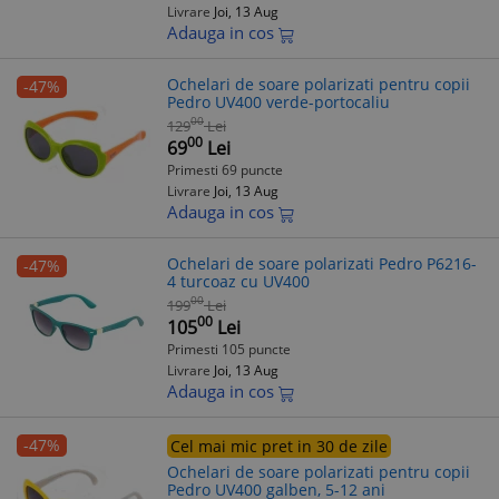
Livrare
Joi, 13 Aug
Adauga in cos
Ochelari de soare polarizati pentru copii
-47%
Pedro UV400 verde-portocaliu
00
129
Lei
00
69
Lei
Primesti 69 puncte
Livrare
Joi, 13 Aug
Adauga in cos
Ochelari de soare polarizati Pedro P6216-
-47%
4 turcoaz cu UV400
00
199
Lei
00
105
Lei
Primesti 105 puncte
Livrare
Joi, 13 Aug
Adauga in cos
-47%
Cel mai mic pret in 30 de zile
Ochelari de soare polarizati pentru copii
Pedro UV400 galben, 5-12 ani