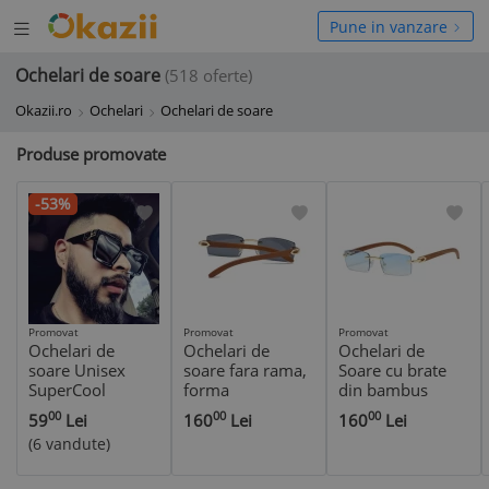
Deschide
hide
Pune in vanzare
meniul
niul
Ochelari de soare
(518 oferte)
Okazii.ro
Ochelari
Ochelari de soare
Produse promovate
-53%
Promovat
Promovat
Promovat
Ochelari de
Ochelari de
Ochelari de
soare Unisex
soare fara rama,
Soare cu brate
SuperCool
forma
din bambus
LUXURY
dreptunghiulara
Albastri tip Ray
00
00
00
59
Lei
160
Lei
160
Lei
Summerwind
Cartier Ray ban
Ban Gucci Prada
(6 vandute)
UV400 Negru