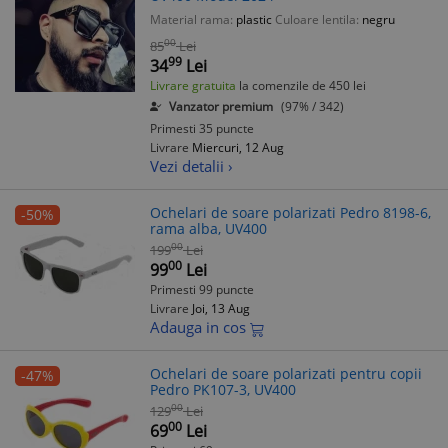
Material rama:
plastic
Culoare lentila:
negru
00
85
Lei
99
34
Lei
Livrare gratuita
la comenzile de 450 lei
Vanzator premium
(97% / 342)
Primesti 35 puncte
Livrare
Miercuri, 12 Aug
Vezi detalii ›
Ochelari de soare polarizati Pedro 8198-6,
-50%
rama alba, UV400
00
199
Lei
00
99
Lei
Primesti 99 puncte
Livrare
Joi, 13 Aug
Adauga in cos
Ochelari de soare polarizati pentru copii
-47%
Pedro PK107-3, UV400
00
129
Lei
00
69
Lei