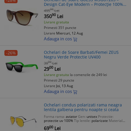
-28%
Design Cat-Eye Modern – Protecție 100%
UV
00
495
Lei
90
350
Lei
Livrare gratuita
Primesti 351 puncte
Livrare
Miercuri, 12 Aug
Adauga in cos
Ochelari de Soare Barbati/Femei ZEUS
-26%
Negru Verde Protectie UV400
00
39
Lei
00
29
Lei
Livrare gratuita
la comenzile de 249 lei
Primesti 29 puncte
Livrare
Joi, 13 Aug
Adauga in cos
Ochelari condus polarizati rama neagra
lentila galbena pentru noapte si ceata
Forma rama:
aviator
Gen:
unisex
Protectie:
protectie uv 100%
Tip lentile:
polarizate
Material
rama:
metal
00
69
Lei