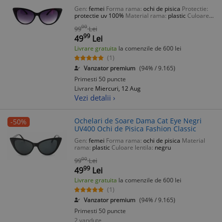
Classic
Gen:
femei
Forma rama:
ochi de pisica
Protectie:
protectie uv 100%
Material rama:
plastic
Culoare
lentila:
violet
00
99
Lei
99
49
Lei
Livrare gratuita
la comenzile de 600 lei
(1)
Vanzator premium
(94% / 9.165)
Primesti 50 puncte
Livrare
Miercuri, 12 Aug
Vezi detalii ›
Ochelari de Soare Dama Cat Eye Negri
-50%
UV400 Ochi de Pisica Fashion Classic
Gen:
femei
Forma rama:
ochi de pisica
Material
rama:
plastic
Culoare lentila:
negru
00
99
Lei
99
49
Lei
Livrare gratuita
la comenzile de 600 lei
(1)
Vanzator premium
(94% / 9.165)
Primesti 50 puncte
2 vandute