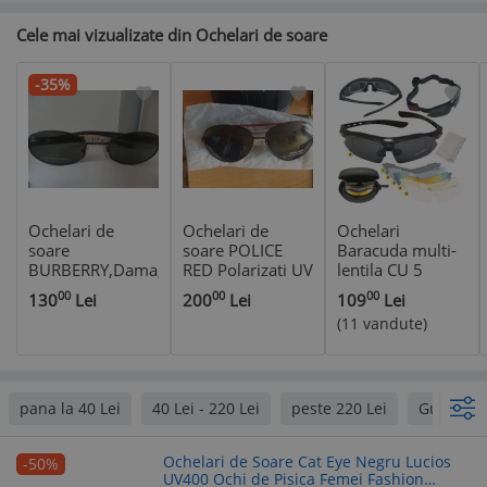
Cele mai vizualizate din Ochelari de soare
-35%
Ochelari de
Ochelari de
Ochelari
soare
soare POLICE
Baracuda multi-
BURBERRY,Dama,model
RED Polarizati UV
lentila CU 5
B 8970/S
400
LENTILE SI TOC
00
00
00
130
Lei
200
Lei
109
Lei
originali100%,cat
DE TRANSPORT
(11 vandute)
3,made Italy.
pana la 40 Lei
40 Lei - 220 Lei
peste 220 Lei
Guess
Ochelari de Soare Cat Eye Negru Lucios
-50%
UV400 Ochi de Pisica Femei Fashion