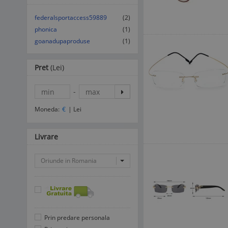
federalsportaccess59889
(2)
phonica
(1)
goanadupaproduse
(1)
Pret
(Lei)
-
Moneda:
€
|
Lei
Livrare
Oriunde in Romania
Prin predare personala