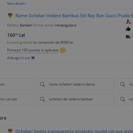
Vezi detalii ›
Rame Ochelari Vedere Bambus Stil Ray Ban Gucci Prada Ba
Pentru:
barbati
Forma rama:
rectangulara
160
Lei
00
Livrare gratuita
la comenzile de 8000 lei
Primesti 160 puncte in aplicatie
Adauga in cos
ere
rame ochelari vedere dama
ra
re cat eye
ochelari de vedere barbati
ra
are
Ochelari lentila transparenta protectie model cat eye argin