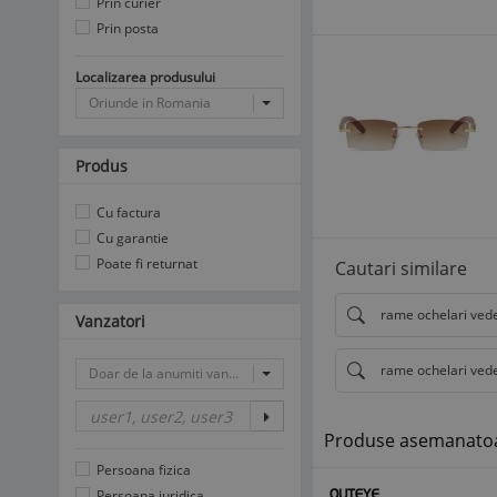
Prin curier
Prin posta
Localizarea produsului
Oriunde in Romania
Produs
Cu factura
Cu garantie
Poate fi returnat
Cautari similare
rame ochelari ved
Vanzatori
rame ochelari vede
Doar de la anumiti vanzatori
Produse asemanato
Persoana fizica
Persoana juridica