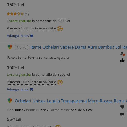
160
Lei
00
(1)
Livrare gratuita
la comenzile de 8000 lei
Primesti 160 puncte in aplicatie
Adauga in cos
Rame Ochelari Vedere Dama Aurii Bambus Stil Ra
Promo
Pentru:femei Forma rama:rectangulara
160
Lei
00
Livrare gratuita
la comenzile de 8000 lei
Primesti 160 puncte in aplicatie
Adauga in cos
Ochelari Unisex Lentila Transparenta Maro-Roscat Rame 
Gen:
unisex
Pentru:
unisex
Forma rama:
ochi de pisica
55
Lei
00