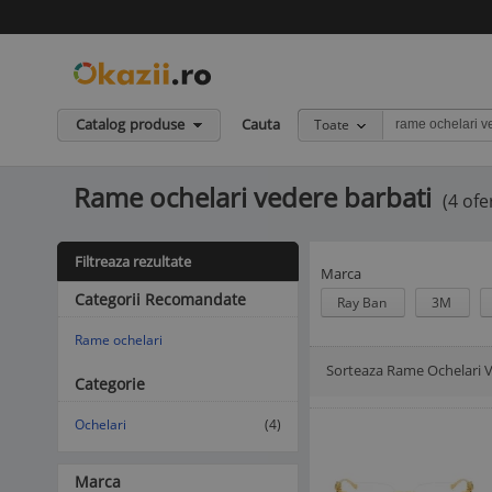
Catalog produse
Cauta
Toate
Rame ochelari vedere barbati
(4 ofe
Filtreaza rezultate
Marca
Categorii Recomandate
Ray Ban
3M
Rame ochelari
Sorteaza Rame Ochelari V
Afisare Lista
Afisare galerie
Categorie
Ochelari
(4)
Marca