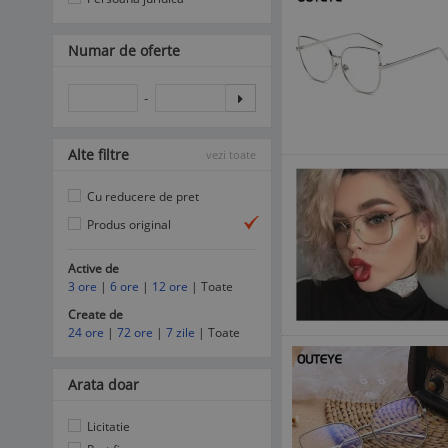
Numar de oferte
-
Alte filtre
vezi toate
Cu reducere de pret
Produs original
Active de
3 ore
|
6 ore
|
12 ore
| Toate
Create de
24 ore
|
72 ore
|
7 zile
| Toate
Arata doar
Licitatie