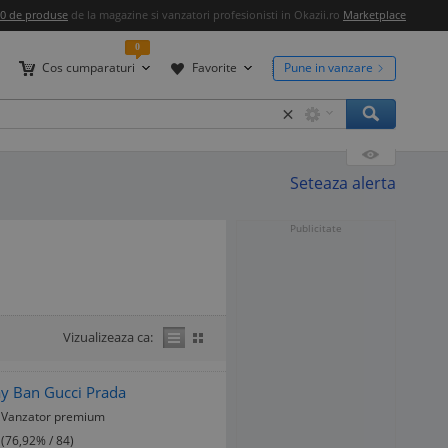
00 de produse
de la magazine si vanzatori profesionisti in Okazii.ro
Marketplace
0
Cos cumparaturi
Favorite
Pune in vanzare
×
Seteaza alerta
Publicitate
Vizualizeaza ca:
y Ban Gucci Prada
Vanzator premium
(76,92% / 84)