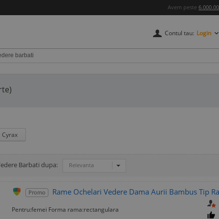
Avem peste
6.000.0
Contul tau:
Login
rte)
Cyrax
edere Barbati dupa:
Relevanta
Rame Ochelari Vedere Dama Aurii Bambus Tip Ra
Promo
Pentru:femei Forma rama:rectangulara