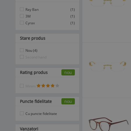
Ray Ban
(1)
3M
(1)
Cyrax
(1)
Stare produs
Nou (4)
Second hand
Rating produs
nou
Minim
Puncte fidelitate
nou
Cu puncte fidelitate
Vanzatori