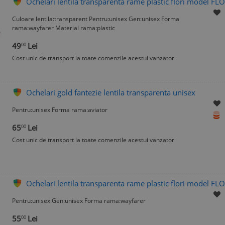
Ochelari lentila transparenta rame plastic flori model F
Culoare lentila:transparent Pentru:unisex Gen:unisex Forma
rama:wayfarer Material rama:plastic
49
Lei
00
Cost unic de transport la toate comenzile acestui vanzator
Ochelari gold fantezie lentila transparenta unisex
Pentru:unisex Forma rama:aviator
65
Lei
00
Cost unic de transport la toate comenzile acestui vanzator
Ochelari lentila transparenta rame plastic flori model F
Pentru:unisex Gen:unisex Forma rama:wayfarer
55
Lei
00