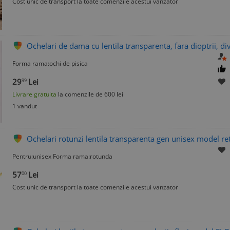
Cost unic de transport la toate comenzile acestui vanzator
Ochelari de dama cu lentila transparenta, fara dioptrii, di
Forma rama:ochi de pisica
29
Lei
99
Livrare gratuita
la comenzile de 600 lei
1 vandut
Ochelari rotunzi lentila transparenta gen unisex model re
Pentru:unisex Forma rama:rotunda
57
Lei
00
Cost unic de transport la toate comenzile acestui vanzator