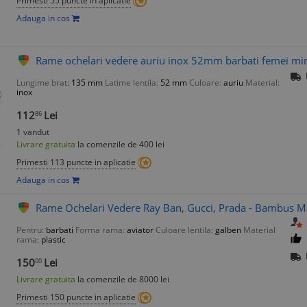
Primesti 55 puncte in aplicatie
Adauga in cos
Rame ochelari vedere auriu inox 52mm barbati femei min
Lungime brat:
135 mm
Latime lentila:
52 mm
Culoare:
auriu
Material:
inox
112
Lei
86
1 vandut
Livrare gratuita
la comenzile de 400 lei
Primesti 113 puncte in aplicatie
Adauga in cos
Rame Ochelari Vedere Ray Ban, Gucci, Prada - Bambus Mar
Pentru:
barbati
Forma rama:
aviator
Culoare lentila:
galben
Material
rama:
plastic
150
Lei
00
Livrare gratuita
la comenzile de 8000 lei
Primesti 150 puncte in aplicatie