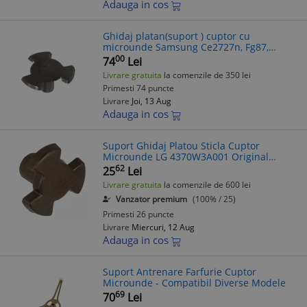
Adauga in cos
Ghidaj platan(suport ) cuptor cu
microunde Samsung Ce2727n, Fg87,
Fg87Kst, Ge81W, Ge89M, M171fn, M735,
00
74
Lei
Mw81W, Mw89Mb
Livrare gratuita
la comenzile de 350 lei
Primesti 74 puncte
Livrare
Joi, 13 Aug
Adauga in cos
Suport Ghidaj Platou Sticla Cuptor
Microunde LG 4370W3A001 Original
Diametru 3cm Compatibil cu multiple
62
25
Lei
modele MS MH MC MG
Livrare gratuita
la comenzile de 600 lei
Vanzator premium
(100% / 25)
Primesti 26 puncte
Livrare
Miercuri, 12 Aug
Adauga in cos
Suport Antrenare Farfurie Cuptor
Microunde - Compatibil Diverse Modele
69
70
Lei