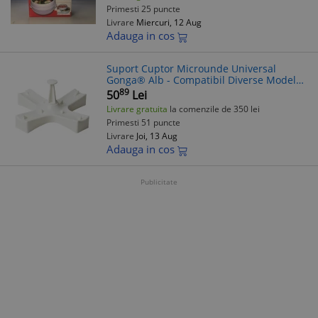
Primesti 25 puncte
Livrare
Miercuri, 12 Aug
Adauga in cos
Suport Cuptor Microunde Universal
Gonga® Alb - Compatibil Diverse Modele
- Ideal Cartofi
89
50
Lei
Livrare gratuita
la comenzile de 350 lei
Primesti 51 puncte
Livrare
Joi, 13 Aug
Adauga in cos
Publicitate