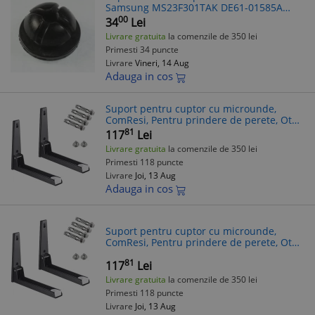
Samsung MS23F301TAK DE61-01585A
Original
00
34
Lei
Livrare gratuita
la comenzile de 350 lei
Primesti 34 puncte
Livrare
Vineri, 14 Aug
Adauga in cos
Suport pentru cuptor cu microunde,
ComResi, Pentru prindere de perete, Otel
inoxidabil, Negru
81
117
Lei
Livrare gratuita
la comenzile de 350 lei
Primesti 118 puncte
Livrare
Joi, 13 Aug
Adauga in cos
Suport pentru cuptor cu microunde,
ComResi, Pentru prindere de perete, Otel
inoxidabil, Negru
81
117
Lei
Livrare gratuita
la comenzile de 350 lei
Primesti 118 puncte
Livrare
Joi, 13 Aug