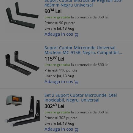
Suport Cuptor Microunde Reglabil 333-
483mm Negru Universal
34
90
Lei
Livrare gratuita
la comenzile de 350 lei
Primesti 90 puncte
Livrare
Joi, 13 Aug
Adauga in cos
Suport Cuptor Microunde Universal
Maclean MC-915B, Negru, Compatibil
Diverse Modele
97
115
Lei
Livrare gratuita
la comenzile de 350 lei
Primesti 116 puncte
Livrare
Joi, 13 Aug
Adauga in cos
Set 2 Suport Cuptor Microunde, Otel
Inoxidabil, Negru, Universal
49
302
Lei
Livrare gratuita
la comenzile de 350 lei
Primesti 302 puncte
Livrare
Joi, 13 Aug
Adauga in cos