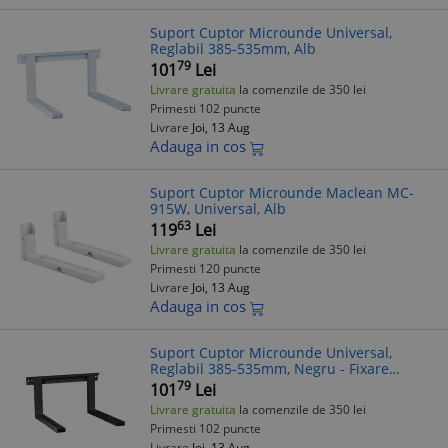
Suport Cuptor Microunde Universal,
Reglabil 385-535mm, Alb
79
101
Lei
Livrare gratuita
la comenzile de 350 lei
Primesti 102 puncte
Livrare
Joi, 13 Aug
Adauga in cos
Suport Cuptor Microunde Maclean MC-
915W, Universal, Alb
63
119
Lei
Livrare gratuita
la comenzile de 350 lei
Primesti 120 puncte
Livrare
Joi, 13 Aug
Adauga in cos
Suport Cuptor Microunde Universal,
Reglabil 385-535mm, Negru - Fixare
Sigura, Compatibil Diverse Modele
79
101
Lei
Livrare gratuita
la comenzile de 350 lei
Primesti 102 puncte
Livrare
Joi, 13 Aug