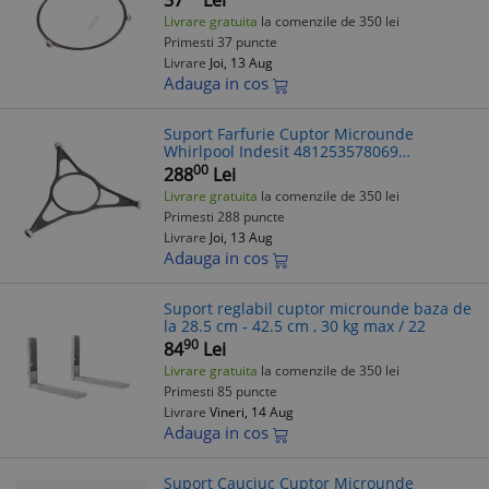
37
Lei
Livrare gratuita
la comenzile de 350 lei
Primesti 37 puncte
Livrare
Joi, 13 Aug
Adauga in cos
Suport Farfurie Cuptor Microunde
Whirlpool Indesit 481253578069
C00332723 Compatibil Diverse Modele
00
288
Lei
Livrare gratuita
la comenzile de 350 lei
Primesti 288 puncte
Livrare
Joi, 13 Aug
Adauga in cos
Suport reglabil cuptor microunde baza de
la 28.5 cm - 42.5 cm , 30 kg max / 22
90
84
Lei
Livrare gratuita
la comenzile de 350 lei
Primesti 85 puncte
Livrare
Vineri, 14 Aug
Adauga in cos
Suport Cauciuc Cuptor Microunde