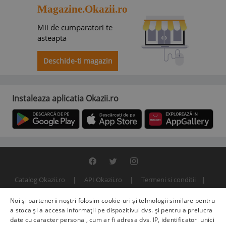
Magazine.Okazii.ro
Mii de cumparatori te
asteapta
Deschide-ti magazin
Instaleaza aplicatia Okazii.ro
Catalog Okazii.ro
API Okazii.ro
Termeni si conditii
Contact
Politica de confidentialitate
ANPC
SOL
Noi și partenerii noștri folosim cookie-uri și tehnologii similare pentru
© 2000 - 2026 S.C. BITFACTOR S.R.L.
a stoca și a accesa informații pe dispozitivul dvs. și pentru a prelucra
date cu caracter personal, cum ar fi adresa dvs. IP, identificatori unici