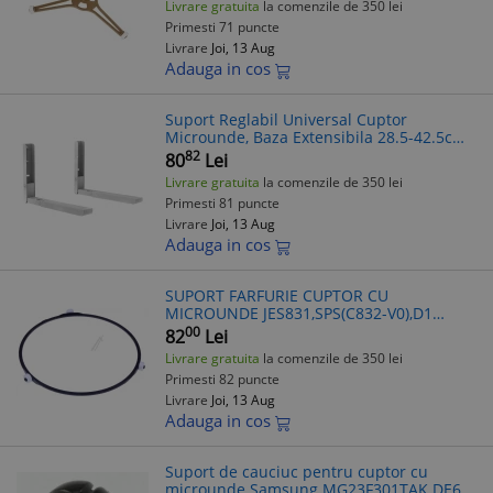
Livrare gratuita
la comenzile de 350 lei
Primesti 71 puncte
Livrare
Joi, 13 Aug
Adauga in cos
Suport Reglabil Universal Cuptor
Microunde, Baza Extensibila 28.5-42.5cm,
Alb
82
80
Lei
Livrare gratuita
la comenzile de 350 lei
Primesti 81 puncte
Livrare
Joi, 13 Aug
Adauga in cos
SUPORT FARFURIE CUPTOR CU
MICROUNDE JES831,SPS(C832-V0),D1
DE92-90189S SAMSUNG
00
82
Lei
Livrare gratuita
la comenzile de 350 lei
Primesti 82 puncte
Livrare
Joi, 13 Aug
Adauga in cos
Suport de cauciuc pentru cuptor cu
microunde Samsung MG23F301TAK DE61-