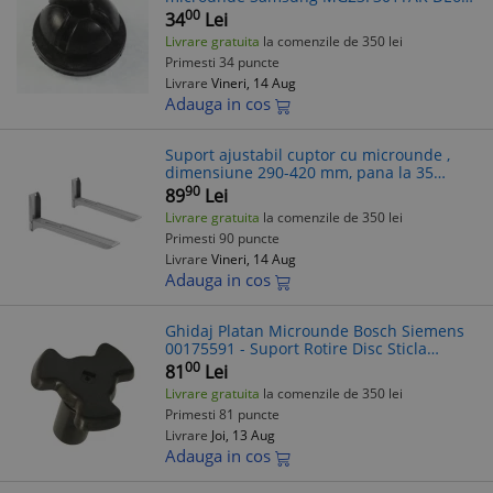
01585A.
00
34
Lei
Livrare gratuita
la comenzile de 350 lei
Primesti 34 puncte
Livrare
Vineri, 14 Aug
Adauga in cos
Suport ajustabil cuptor cu microunde ,
dimensiune 290-420 mm, pana la 35
kg,gri
90
89
Lei
Livrare gratuita
la comenzile de 350 lei
Primesti 90 puncte
Livrare
Vineri, 14 Aug
Adauga in cos
Ghidaj Platan Microunde Bosch Siemens
00175591 - Suport Rotire Disc Sticla
Cuptor Microunde
00
81
Lei
Livrare gratuita
la comenzile de 350 lei
Primesti 81 puncte
Livrare
Joi, 13 Aug
Adauga in cos