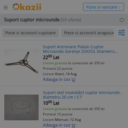
Deschide
hide
Pune in vanzare
meniul
niul
Suport cuptor microunde
(59 oferte)
Piese si accesorii cuptoare
Piese si accesorii aragazuri si hot
Suport Antrenare Platan Cuptor
Microunde Gorenje 259253, Diametru
18.4 cm
00
22
Lei
Livrare gratuita
la comenzile de 350 lei
Primesti 22 puncte
Livrare
Vineri, 14 Aug
Adauga in cos
Suport otel inoxidabil cuptor microunde ,
diametru 20 cm / C7
00
10
Lei
Livrare gratuita
la comenzile de 350 lei
Primesti 10 puncte
Livrare
Miercuri, 12 Aug
Adauga in cos