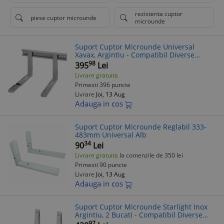
rezistenta cuptor
piese cuptor microunde
microunde
Suport Cuptor Microunde Universal
Xavax, Argintiu - Compatibil Diverse
Modele
98
395
Lei
Livrare gratuita
Primesti 396 puncte
Livrare
Joi, 13 Aug
Adauga in cos
Suport Cuptor Microunde Reglabil 333-
483mm Universal Alb
34
90
Lei
Livrare gratuita
la comenzile de 350 lei
Primesti 90 puncte
Livrare
Joi, 13 Aug
Adauga in cos
Suport Cuptor Microunde Starlight Inox
Argintiu, 2 Bucati - Compatibil Diverse
Modele
97