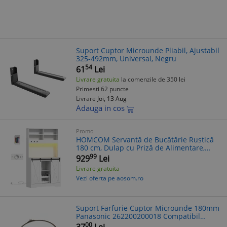
Suport Cuptor Microunde Pliabil, Ajustabil
325-492mm, Universal, Negru
54
61
Lei
Livrare gratuita
la comenzile de 350 lei
Primesti 62 puncte
Livrare
Joi, 13 Aug
Adauga in cos
Promo
HOMCOM Servantă de Bucătărie Rustică
180 cm, Dulap cu Priză de Alimentare,
Lumini LED, Suport pentru Sticle,
99
929
Lei
Suprafață pentru Cuptor cu Microunde,
Livrare gratuita
Raf
Vezi oferta pe aosom.ro
Suport Farfurie Cuptor Microunde 180mm
Panasonic 262200200018 Compatibil
Diverse Modele
00