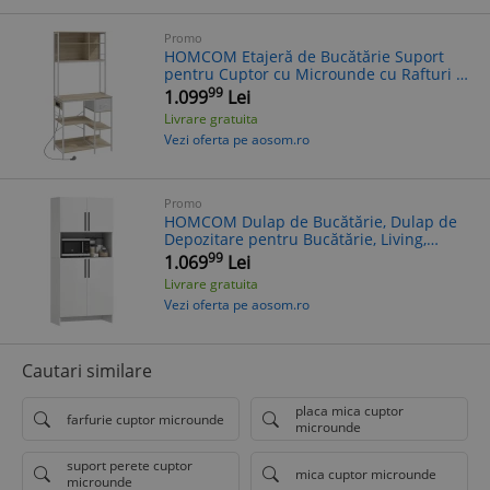
Promo
HOMCOM Etajeră de Bucătărie Suport
pentru Cuptor cu Microunde cu Rafturi și
6 Cârlige pentru Spații Reduse 80x40x181
99
1.099
Lei
cm Stejar | Aosom Romania
Livrare gratuita
Vezi oferta pe aosom.ro
Promo
HOMCOM Dulap de Bucătărie, Dulap de
Depozitare pentru Bucătărie, Living,
Sufragerie, Dulap, Rafturi, Suport cuptor
99
1.069
Lei
cu Microunde, Spăn, Alb | Aosom Rom
Livrare gratuita
Vezi oferta pe aosom.ro
Cautari similare
placa mica cuptor
farfurie cuptor microunde
microunde
suport perete cuptor
mica cuptor microunde
microunde