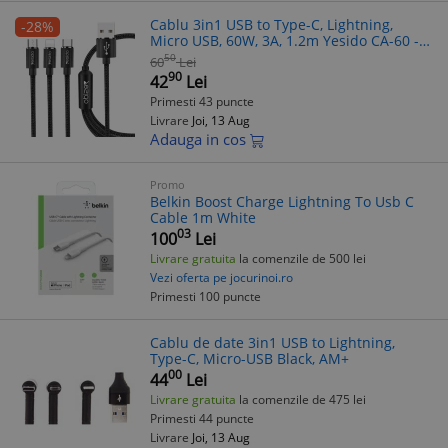
Cablu 3in1 USB to Type-C, Lightning,
-28%
Micro USB, 60W, 3A, 1.2m Yesido CA-60 -
Negru
50
60
Lei
90
42
Lei
Primesti 43 puncte
Livrare
Joi, 13 Aug
Adauga in cos
Promo
Belkin Boost Charge Lightning To Usb C
Cable 1m White
03
100
Lei
Livrare gratuita
la comenzile de 500 lei
Vezi oferta pe jocurinoi.ro
Primesti 100 puncte
Cablu de date 3in1 USB to Lightning,
Type-C, Micro-USB Black, AM+
00
44
Lei
Livrare gratuita
la comenzile de 475 lei
Primesti 44 puncte
Livrare
Joi, 13 Aug