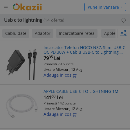
Deschide
hide
Pune in vanzare
meniul
niul
Usb c to lightning
(14 oferte)
Cablu date
Adaptor
Incarcatoare retea
Apple
Ho
Incarcator Telefon HOCO N37, Slim, USB-C
QC PD 30W + Cablu USB-C to Lightning,
Black
35
79
Lei
Primesti 79 puncte
Livrare
Miercuri, 12 Aug
Adauga in cos
APPLE CABLE USB-C TO LIGHTNING 1M
60
141
Lei
Primesti 142 puncte
Livrare
Miercuri, 12 Aug
Adauga in cos