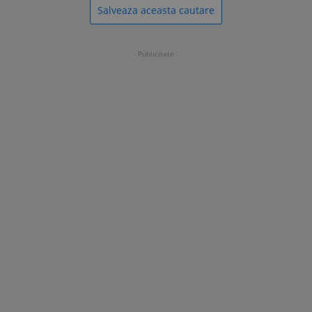
Salveaza aceasta cautare
Publicitate