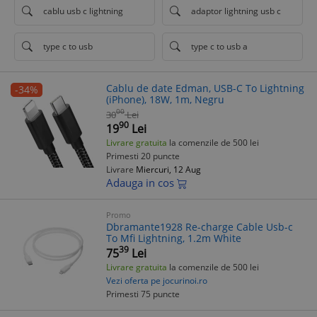
cablu usb c lightning
adaptor lightning usb c
type c to usb
type c to usb a
Cablu de date Edman, USB-C To Lightning
-34%
(iPhone), 18W, 1m, Negru
00
30
Lei
90
19
Lei
Livrare gratuita
la comenzile de 500 lei
Primesti 20 puncte
Livrare
Miercuri, 12 Aug
Adauga in cos
Promo
Dbramante1928 Re-charge Cable Usb-c
To Mfi Lightning, 1.2m White
39
75
Lei
Livrare gratuita
la comenzile de 500 lei
Vezi oferta pe jocurinoi.ro
Primesti 75 puncte