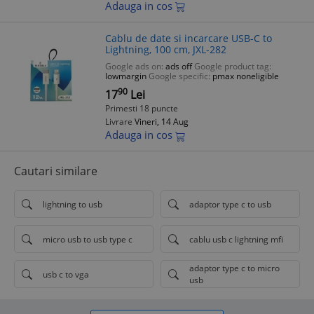
Adauga in cos
Cablu de date si incarcare USB-C to
Lightning, 100 cm, JXL-282
Google ads on:
ads off
Google product tag:
lowmargin
Google specific:
pmax noneligible
90
17
Lei
Primesti 18 puncte
Livrare
Vineri, 14 Aug
Adauga in cos
Cautari similare
lightning to usb
adaptor type c to usb
micro usb to usb type c
cablu usb c lightning mfi
adaptor type c to micro
usb c to vga
usb