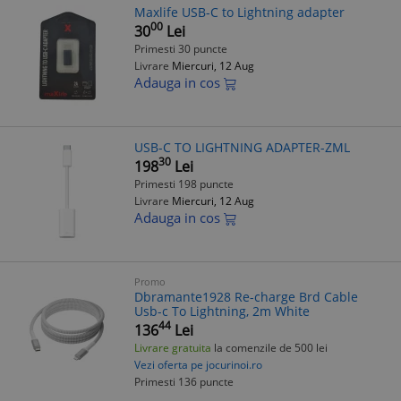
Maxlife USB-C to Lightning adapter
00
30
Lei
Primesti 30 puncte
Livrare
Miercuri, 12 Aug
Adauga in cos
USB-C TO LIGHTNING ADAPTER-ZML
30
198
Lei
Primesti 198 puncte
Livrare
Miercuri, 12 Aug
Adauga in cos
Promo
Dbramante1928 Re-charge Brd Cable
Usb-c To Lightning, 2m White
44
136
Lei
Livrare gratuita
la comenzile de 500 lei
Vezi oferta pe jocurinoi.ro
Primesti 136 puncte