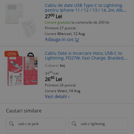
Cablu de date USB Type-C to Lightning
pentru Iphone 11 / 12 / 13 / 14, 2m, Alb,
Blister
00
27
Lei
Livrare gratuita
la comenzile de 200 lei
Primesti 27 puncte
Livrare
Miercuri, 12 Aug
Adauga in cos
Cablu Date si Incarcare Hoco, USB-C to
-20%
Lightning, PD27W, Fast Charge, Braided,
Anti-Bending, QC3.0, Crystal,
Culoare:
bej
00
33
Lei
40
26
Lei
Primesti 26 puncte
Livrare
Vineri, 14 Aug
Vezi detalii ›
Cautari similare
usb c to jack
usb-c lightning