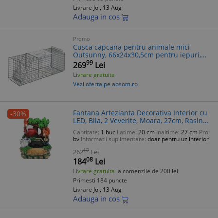
Livrare
Joi, 13 Aug
Adauga in cos
Promo
Cusca capcana pentru animale mici
Outsunny, 66x24x30,5cm pentru iepuri,
veverite, nurci, argintie | Aosom Romania
99
269
Lei
Livrare gratuita
Vezi oferta pe aosom.ro
Fantana Artezianta Decorativa Interior cu
-30%
LED, Bila, 2 Veverite, Moara, 27cm, Rasina,
Multicolor, Feng Shui
Cantitate:
1 buc
Latime:
20 cm
Inaltime:
27 cm
Pro:
bv
Informatii suplimentare:
doar pentru uz interior
17
262
Lei
08
184
Lei
Livrare gratuita
la comenzile de 200 lei
Primesti 184 puncte
Livrare
Joi, 13 Aug
Adauga in cos