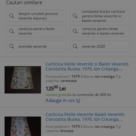
Cautari similare
constanta buzea carticica
despre ursuleti poznasi
pentru fetite veverite si
veverite iepurasi
baieti vevereti
carticica pentru fetite
carticica pentru fetite
veverite
veverite si baieti vevereti
animale veverite
veverite 2020
Carticica Fetite Veverite si Baieti Vevereti,
Constanta Buzea, 1979, Ion Creanga,
Ilustratii Clarette Wachtel, Copii, Poezie
Anul publicarii:
1979
Editura:
ion creanga
Tip
coperta:
cartonata
00
125
Lei
Livrare gratuita
la comenzile de 400 lei
Adauga in cos
Carticica Fetite-Veverite Baieti-Vevereti,
Constanta Buzea, 1979, Ion Creanga,
Ilustratii Wachtel, Copii, Poezie, Editie
Anul publicarii:
1979
Editura:
ion creanga
Tip
Ilustrata
coperta:
brosata