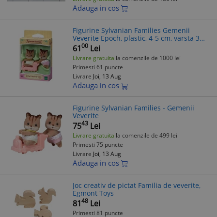
Adauga in cos
Figurine Sylvanian Families Gemenii
Veverite Epoch, plastic, 4-5 cm, varsta 3
ani+, jucarie copii
00
61
Lei
Livrare gratuita
la comenzile de 1000 lei
Primesti 61 puncte
Livrare
Joi, 13 Aug
Adauga in cos
Figurine Sylvanian Families - Gemenii
Veverite
43
75
Lei
Livrare gratuita
la comenzile de 499 lei
Primesti 75 puncte
Livrare
Joi, 13 Aug
Adauga in cos
Joc creativ de pictat Familia de veverite,
Egmont Toys
48
81
Lei
Primesti 81 puncte