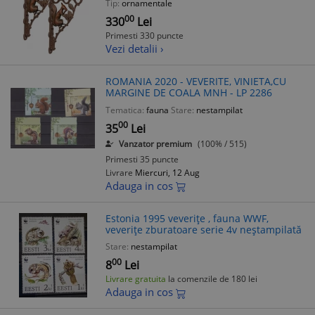
Tip:
ornamentale
00
330
Lei
Primesti 330 puncte
Vezi detalii ›
ROMANIA 2020 - VEVERITE, VINIETA,CU
MARGINE DE COALA MNH - LP 2286
Tematica:
fauna
Stare:
nestampilat
00
35
Lei
Vanzator premium
(100% / 515)
Primesti 35 puncte
Livrare
Miercuri, 12 Aug
Adauga in cos
Estonia 1995 veverițe , fauna WWF,
veverițe zburatoare serie 4v neștampilată
Stare:
nestampilat
00
8
Lei
Livrare gratuita
la comenzile de 180 lei
Adauga in cos