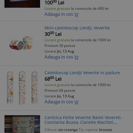
00
100
Lei
Livrare gratuita
la comenzile de 400 lei
Adauga in cos
Mini-caleidoscop Londji, Veverite
00
30
Lei
Livrare gratuita
la comenzile de 1000 lei
Primesti 30 puncte
Livrare
Joi, 13 Aug
Adauga in cos
Caleidoscop Londji Veverite in padure
00
68
Lei
Livrare gratuita
la comenzile de 1000 lei
Primesti 68 puncte
Livrare
Joi, 13 Aug
Adauga in cos
Carticica Fetite Veverite Baieti Vevereti -
Constanta Buzea, Clarette Wachtel,
Ilustratii, 1979, Editura Ion Creanga
Editura:
ion creanga
Tip coperta:
brosata