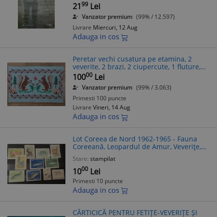
99
21
Lei
Vanzator premium
(99% / 12.597)
Livrare
Miercuri, 12 Aug
Adauga in cos
Peretar vechi cusatura pe etamina, 2
veverite, 2 brazi, 2 ciupercute, 1 fluture,
anii 60-70, Romania
00
100
Lei
Vanzator premium
(99% / 3.063)
Primesti 100 puncte
Livrare
Vineri, 14 Aug
Adauga in cos
Lot Coreea de Nord 1962-1965 - Fauna
Coreeană, Leopardul de Amur, Veverițe,
Iepure, Pești, Cocor, 11v, Ștampilat -A333
Stare:
stampilat
00
10
Lei
Primesti 10 puncte
Adauga in cos
CĂRTICICĂ PENTRU FETIȚE-VEVERIȚE ȘI