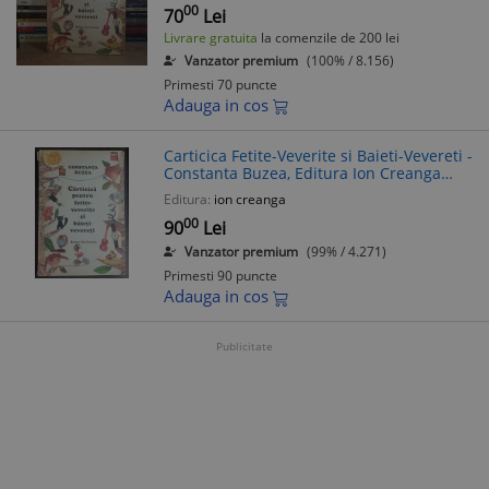
00
70
Lei
Livrare gratuita
la comenzile de 200 lei
Vanzator premium
(100% / 8.156)
Primesti 70 puncte
Adauga in cos
Carticica Fetite-Veverite si Baieti-Vevereti -
Constanta Buzea, Editura Ion Creanga
1979, Poezii copii
Editura:
ion creanga
00
90
Lei
Vanzator premium
(99% / 4.271)
Primesti 90 puncte
Adauga in cos
Publicitate