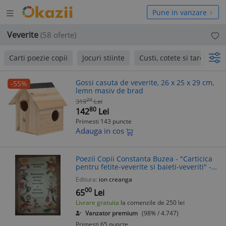
Deschide
hide
Pune in vanzare
meniul
niul
Veverite
(58 oferte)
Carti poezie copii
Jocuri stiinte
Custi, cotete si tarcuri
Gossi casuta de veverite, 26 x 25 x 29 cm,
-55%
lemn masiv de brad
20
319
Lei
80
142
Lei
Primesti 143 puncte
Adauga in cos
Poezii Copii Constanta Buzea - "Carticica
pentru fetite-veverite si baieti-veveriti" -
Editura Ion Creanga, 1979
Editura:
ion creanga
00
65
Lei
Livrare gratuita
la comenzile de 250 lei
Vanzator premium
(98% / 4.747)
Primesti 65 puncte