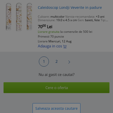
Caleidoscop Londji Veverite in padure
Culoare:
multicolor
Varsta-recomandata:
+3 ani
Dimensiune:
19.0 x 4.5 x cm
Gen:
baieti, fete
Tip:
jucarie educativa
00
70
Lei
Livrare gratuita
la comenzile de 500 lei
Primesti 70 puncte
Livrare
Miercuri, 12 Aug
Adauga in cos
1
2
Nu ai gasit ce cautai?
Cere o oferta
Salveaza aceasta cautare