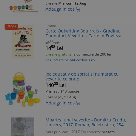
Livrare
Miercuri, 12 Aug
Adauga in cos
Promo
-30%
Carte Outwitting Squirrels - Gradina,
Daunatori, Veverite - Carte in Engleza
41
21
Lei
98
14
Lei
Livrare gratuita
la comenzile de 200 lei
Vezi oferta pe anticexlibris.ro
Joc educativ de sortat si numarat cu
veverite colorate
00
140
Lei
Primesti 140 puncte
Livrare
Joi, 13 Aug
Adauga in cos
Moartea unei veverite - Dumitru Crudu,
Univers, 2017, Roman, Beletristica, 254
pagini
Anul publicarii:
2017
Tip coperta:
brosata