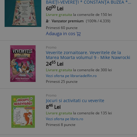
BĂIEȚI-VEVEREȚI * CONSTANȚA BUZEA *
1979 * 3 5 6
00
60
Lei
Livrare gratuita
la comenzile de 150 lei
Vanzator premium
(100% / 4.339)
Primesti 60 puncte
Adauga in cos
Promo
Veverite zornaitoare. Veveritele de la
Marea Moarta volumul 9 - Mike Nawrocki
65
24
Lei
Livrare gratuita
la comenzile de 300 lei
Vezi oferta pe librariadelfin.ro
Primesti 25 puncte
Promo
Jocuri si activitati cu veverite
46
8
Lei
Livrare gratuita
la comenzile de 135 lei
Vezi oferta pe libris.ro
Primesti 8 puncte