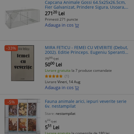
Capcana Animale Gossi 64.5x25x26.5cm,
Fier Galvanizat, Prindere Sigura, Usoara,
Reutilizabila, Pentru Soareci, Veverite,
20
271
Lei
Iepuri
Primesti 271 puncte
Adauga in cos
MIRA FETICU - FEMEI CU VEVERITE (Debut,
-33%
2002). Editie Princeps. Eugeniu Sperantia,
Carianopol. 88 pag.
00
75
Lei
00
50
Lei
Livrare gratuita
la 7 produse comandate
(1)
Livrare
Vineri, 14 Aug
Adauga in cos
Fauna animale arici, iepuri veverite serie
-5%
6v. nestampilat
Stare:
nestampilat
77
5
Lei
51
5
Lei
Livrare gratuita
la comenzile de 180 lei