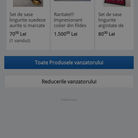
Set de sase
Raritate!!!
Set de sase
lingurite suedeze
Impresionant
lingurite
aurite si marcate
colier din fildes
argintate de
GAB EX. PR. NS.
lung de 59 cm
provenienta
00
00
00
70
Lei
1.500
Lei
80
Lei
ALP. (45)
suedeza
(1 vandut)
Toate Produsele vanzatorului
Reducerile vanzatorului
Publicitate