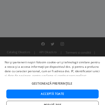
Catalog Okazii.ro
API Okazii.ro
Termeni si conditii
Contact
Politica de confidentialitate
ANPC
SOL
Noi și partenerii noștri folosim cookie-uri și tehnologii similare pentru
© 2000 - 2026 S.C. BITFACTOR S.R.L.
a stoca și a accesa informații pe dispozitivul dvs. și pentru a prelucra
date cu caracter personal, cum ar fi adresa dvs. IP, identificatori unici
și date de navigare, pentru reclame și conținut personalizat,
măsurarea reclamelor și a conținutului, informații despre audiență și
GESTIONEAZĂ PREFERINȚELE
îmbunătățirea serviciilor.
Furnizori terți (225)
pot, de asemenea,
prelucra datele dvs. în aceste și alte scopuri, inclusiv folosind date
precise de geolocalizare și caracteristici ale dispozitivului. Opțiunile
ACCEPTĂ TOATE
dvs. se aplică doar acestui site web. Unii furnizori se pot baza pe
interes legitim în loc de consimțământ; aveți dreptul să vă opuneți în