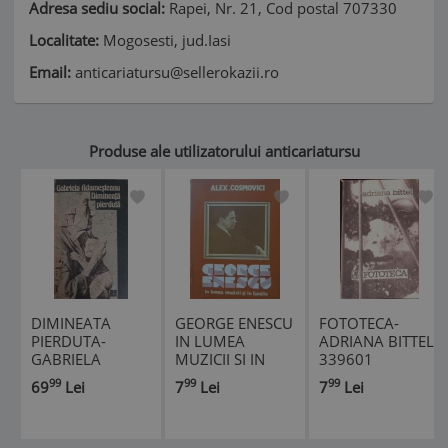
Adresa sediu social:
Rapei, Nr. 21, Cod postal 707330
Localitate:
Mogosesti, jud.Iasi
Email:
anticariatursu@sellerokazii.ro
Produse ale utilizatorului anticariatursu
DIMINEATA
GEORGE ENESCU
FOTOTECA-
PIERDUTA-
IN LUMEA
ADRIANA BITTEL-
GABRIELA
MUZICII SI IN
339601
ADAMESTEANU-
FAMILIE-ALEX.
99
99
99
69
Lei
7
Lei
7
Lei
339586
COSMOVICI-
339582