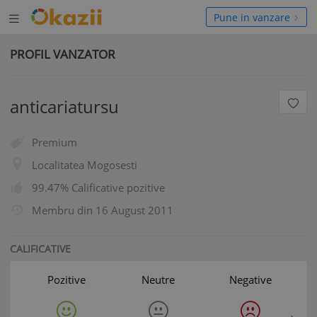
Deschide
hide
Pune in vanzare
meniul
niul
PROFIL VANZATOR
anticariatursu
Premium
Localitatea Mogosesti
99.47% Calificative pozitive
Membru din
16 August 2011
CALIFICATIVE
Pozitive
Neutre
Negative