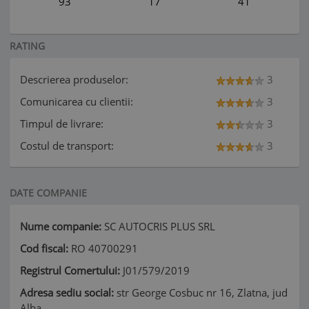
93
17
41
RATING
Descrierea produselor:
3
Comunicarea cu clientii:
3
Timpul de livrare:
3
Costul de transport:
3
DATE COMPANIE
Nume companie:
SC AUTOCRIS PLUS SRL
Cod fiscal:
RO 40700291
Registrul Comertului:
J01/579/2019
Adresa sediu social:
str George Cosbuc nr 16, Zlatna, jud
Alba