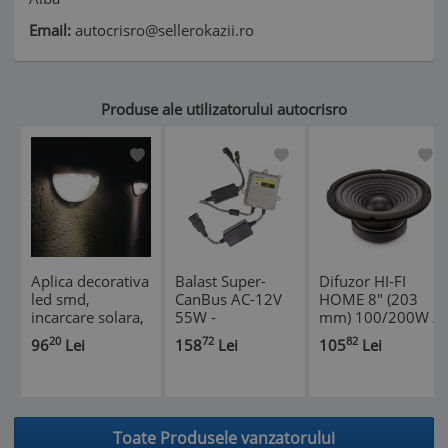
Email:
autocrisro@sellerokazii.ro
Produse ale utilizatorului autocrisro
Aplica decorativa
Balast Super-
Difuzor HI-FI
led smd,
CanBus AC-12V
HOME 8" (203
incarcare solara,
55W -
mm) 100/200W /
200 lm, protectie
CARGUARD
8 Ohm
20
72
82
96
Lei
158
Lei
105
Lei
ip65
Toate Produsele vanzatorului