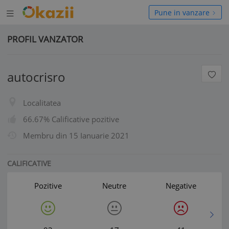
Deschide
hide
Pune in vanzare
meniul
niul
PROFIL VANZATOR
autocrisro
Localitatea
66.67% Calificative pozitive
Membru din
15 Ianuarie 2021
CALIFICATIVE
Pozitive
Neutre
Negative