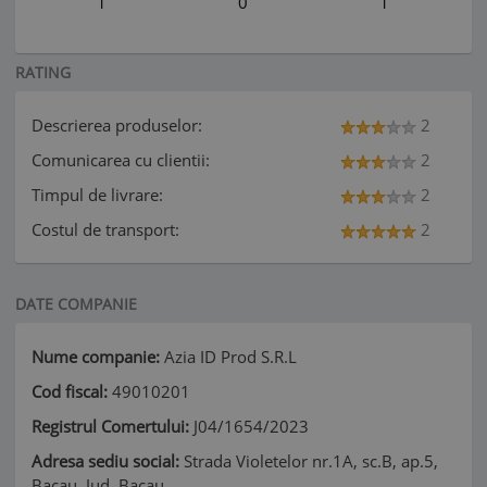
1
0
1
RATING
Descrierea produselor:
2
Comunicarea cu clientii:
2
Timpul de livrare:
2
Costul de transport:
2
DATE COMPANIE
Nume companie:
Azia ID Prod S.R.L
Cod fiscal:
49010201
Registrul Comertului:
J04/1654/2023
Adresa sediu social:
Strada Violetelor nr.1A, sc.B, ap.5,
Bacau, Jud. Bacau