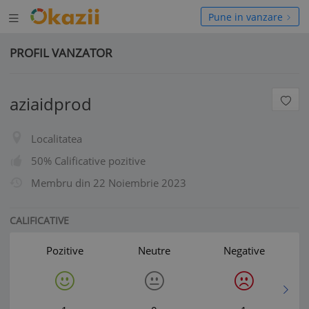
Deschide
hide
Pune in vanzare
meniul
niul
PROFIL VANZATOR
aziaidprod
Localitatea
50% Calificative pozitive
Membru din
22 Noiembrie 2023
CALIFICATIVE
Pozitive
Neutre
Negative