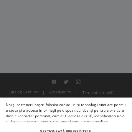
Catalog Okazii.ro
API Okazii.ro
Termeni si conditii
Contact
Politica de confidentialitate
ANPC
SOL
Noi și partenerii noștri folosim cookie-uri și tehnologii similare pentru
© 2000 - 2026 S.C. BITFACTOR S.R.L.
a stoca și a accesa informații pe dispozitivul dvs. și pentru a prelucra
date cu caracter personal, cum ar fi adresa dvs. IP, identificatori unici
și date de navigare, pentru reclame și conținut personalizat,
măsurarea reclamelor și a conținutului, informații despre audiență și
GESTIONEAZĂ PREFERINȚELE