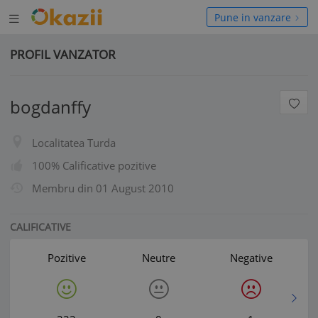
Deschide
hide
Pune in vanzare
meniul
niul
PROFIL VANZATOR
bogdanffy
Localitatea Turda
100% Calificative pozitive
Membru din
01 August 2010
CALIFICATIVE
Pozitive
Neutre
Negative