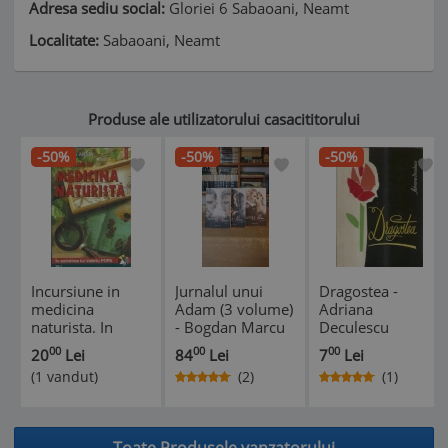
Adresa sediu social:
Gloriei 6 Sabaoani, Neamt
Localitate:
Sabaoani, Neamt
Produse ale utilizatorului casacititorului
-50%
-50%
-50%
Incursiune in
Jurnalul unui
Dragostea -
medicina
Adam (3 volume)
Adriana
naturista. In
- Bogdan Marcu
Deculescu
amintirea lui
00
00
00
20
Lei
84
Lei
7
Lei
Valeriu Popa (vol.
(1 vandut)
(2)
(1)
1) - Speranta
*
*
*
*
Anton