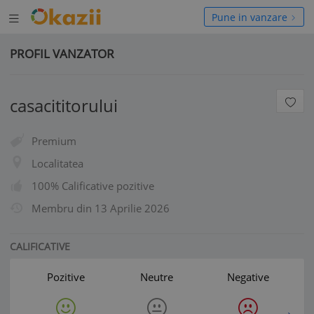
Deschide
hide
Pune in vanzare
meniul
niul
PROFIL VANZATOR
casacititorului
Premium
Localitatea
100% Calificative pozitive
Membru din
13 Aprilie 2026
CALIFICATIVE
Pozitive
Neutre
Negative