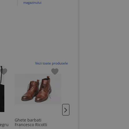
magazinului
Vezi toate produsele
Ghete barbati
Parfum Penhaligons
Geaca
negru
Francesco Ricotti
Blenheim Bouquet
Yachti