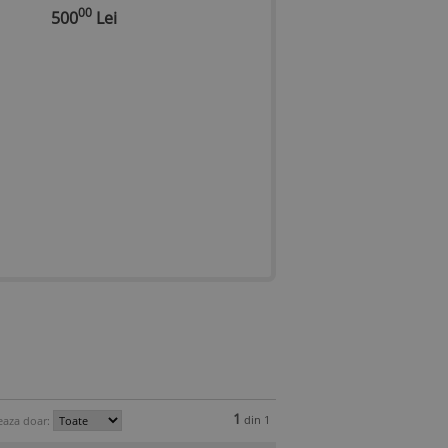
culoare maro
00
00
500
Lei
700
Lei
1.700
1
din 1
eaza doar: