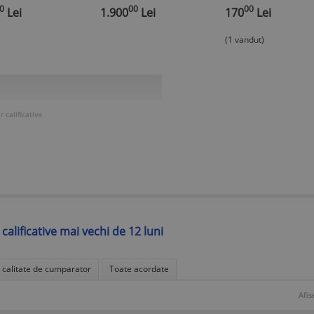
u ,marimea 42
0
00
00
Lei
1.900
Lei
170
Lei
(1 vandut)
 calificative
 calificative mai vechi de 12 luni
n calitate de cumparator
Toate acordate
Afis