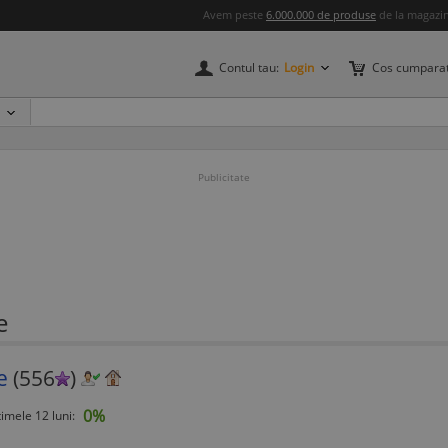
Avem peste
6.000.000 de produse
de la magazine
Contul tau:
Login
Cos cumparat
Publicitate
e
e
(556
)
0%
timele 12 luni: