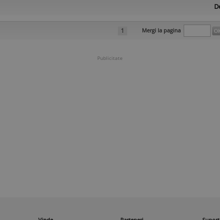
De
1
Mergi la pagina
Publicitate
Vinde
Parteneri
Suport