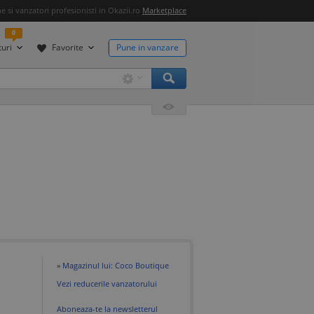
 si vanzatori profesionisti in Okazii.ro
Marketplace
0
uri
Favorite
Pune in vanzare
»
Magazinul lui: Coco Boutique
Vezi reducerile vanzatorului
Aboneaza-te la newsletterul