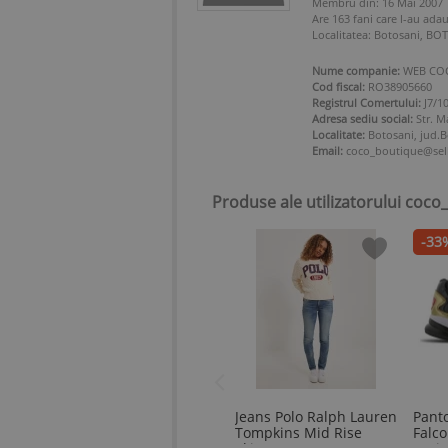
Membru din: 16 Mai 2007
Are 163 fani care l-au adau
Localitatea: Botosani, B
Nume companie:
WEB COC
Cod fiscal:
RO38905660
Registrul Comertului:
J7/1
Adresa sediu social:
Str. M
Localitate:
Botosani, jud.B
Email:
coco_boutique@sell
Produse ale utilizatorului coc
-33
Jeans Polo Ralph Lauren
Panto
Tompkins Mid Rise
Falc