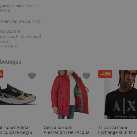
gat la vanzatori favoriti
OTOSANI
O BOUTIQUE LUXURY SRL
06/21.02.2018
aramures, Nr 3A, Camera 3
otosani
erokazii.ro
o_boutique
%
-43%
fi sport Adidas
Geaca barbati
Tricou Armani
on culoare negru
Alessandro Dell'Acqua
Exchange slim fit 