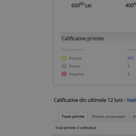
Skinny
auri
00
0
650
Lei
400
Calificative primite
Tip calificative
Numar
Pozitive
605
Neutre
2
Negative
3
Calificative din ultimele 12 luni -
Vezi
Toate primite
Primite ca vanzator
I
Total primite: 0 calificative