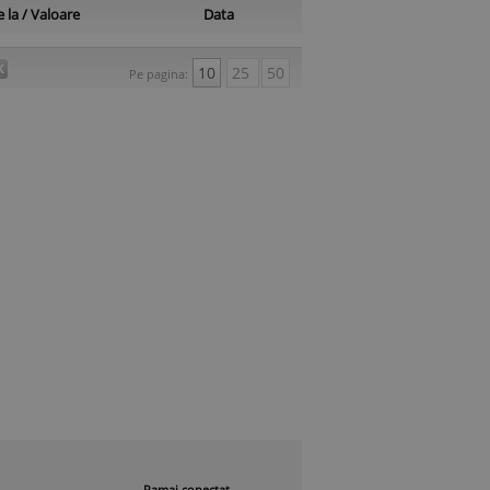
 la / Valoare
Data
10
25
50
Pe pagina:
Ramai conectat